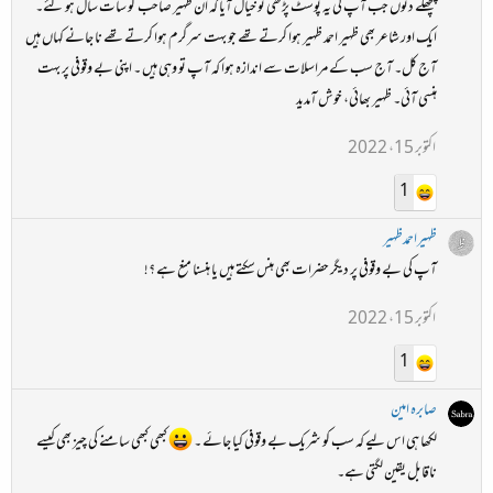
پچھلے دنوں جب آپ کی یہ پوسٹ پڑھی تو خیال آیا کہ ان ٰظہیر صاحب ٰ کو سات سال ہو گئے۔
ایک اور شاعر بھی ظہیر احمد ظہیر ہوا کرتے تھے جو بہت سرگرم ہوا کرتے تھے نا جانے کہاں ہیں
آج کل۔ آج سب کے مراسلات سے اندازہ ہوا کہ آپ تو وہی ہیں ۔ اپنی بے وقوفی پر بہت
ہنسی آئی۔ ظہیر بھائی، خوش آمدید
اکتوبر 15، 2022
1
ظہیراحمدظہیر
آپ کی بے وقوفی پر دیگر حضرات بھی ہنس سکتے ہیں یا ہنسنا منع ہے ؟!
اکتوبر 15، 2022
1
صابرہ امین
لکھا ہی اس لیے کہ سب کو شریک بے وقوفی کیا جائے ۔
کبھی کبھی سامنے کی چیز بھی کیسے
ناقابل یقین لگتی ہے۔