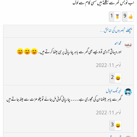
اب تو بس گھر سے نکلتے ہیں کسی کام سے لوگ
1
9
پچھلے تبصروں کی نمائش…
محمداحمد
اور دیہاتی آدمی تو ویسے بھی گھر سے باہر چارپائی پر ہی بیٹھا کرتے ہیں۔
نومبر 11، 2022
2
نیرنگ خیال
گھر سے باہر بیٹھنا ان کی مجبوری ہے۔۔۔۔ چارپائی کوئی مل جائے تو چلو عزت سے بیٹھ جاتے ہیں
نومبر 11، 2022
3