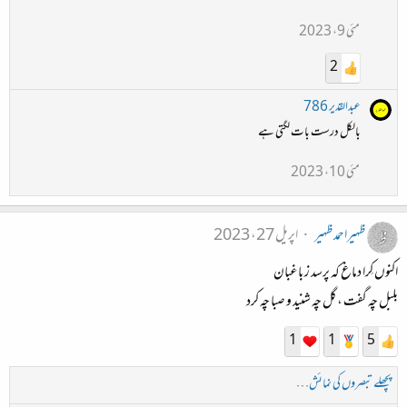
مئی 9، 2023
2
عبدالقدیر 786
بالکل درست بات لگتی ہے
مئی 10، 2023
ظہیراحمدظہیر
اپریل 27، 2023
اكنوں كِرا دماغ كه پرسد ز باغبان
بلبل چه گفت ، گل چه شنید و صبا چه كرد
1
1
5
پچھلے تبصروں کی نمائش…