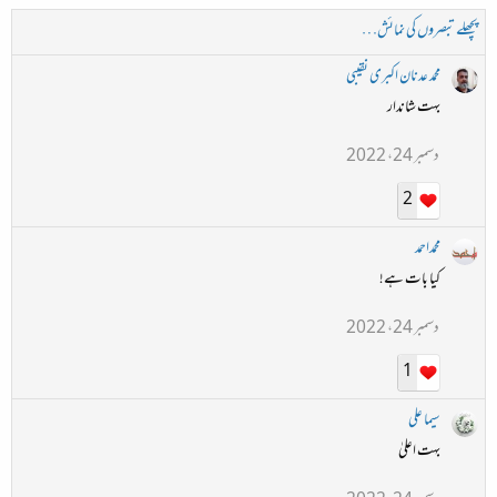
پچھلے تبصروں کی نمائش…
محمد عدنان اکبری نقیبی
بہت شاندار
دسمبر 24، 2022
2
محمداحمد
کیا بات ہے!
دسمبر 24، 2022
1
سیما علی
بہت اعلیٰ