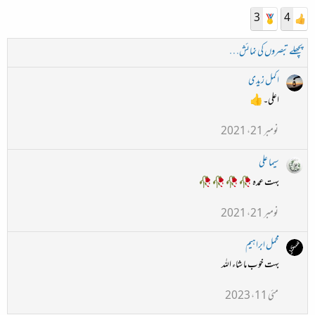
3
4
پچھلے تبصروں کی نمائش…
اکمل زیدی
اعلی۔👍
نومبر 21، 2021
سیما علی
بہت عمدہ 🥀🥀🥀🥀
نومبر 21، 2021
محمل ابراہیم
بہت خوب ما شاء اللہ
مئی 11، 2023