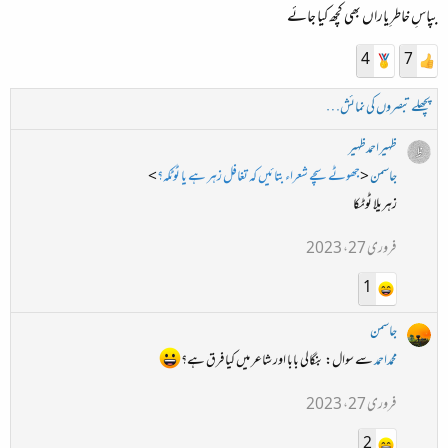
بپاسِ خاطرِ یاراں بھی کچھ کیا جائے
4
7
پچھلے تبصروں کی نمائش…
ظہیراحمدظہیر
جاسمن
<
جھوٹے سچے شعراء بتائیں کہ تغافل زہر ہے یا ٹوٹکہ؟
>
زہریلا ٹوٹکا
فروری 27، 2023
1
جاسمن
محمداحمد
سے سوال: بنگالی بابا اور شاعر میں کیا فرق ہے؟
فروری 27، 2023
2