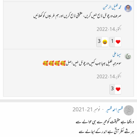
محمد خلیل الرحمٰن
صرف ورچوئل ذبح نہیں کریں، حقیقی ذبح کریں اور ہم غریبوں کو کھلائیں
اکتوبر 14، 2022
3
1
سیما علی
سو مرتبہ خلیل بھیا جب کہیں ورچوئل نہیں اصل🥰🥰🥰🥰
اکتوبر 14، 2022
3
ظہیراحمدظہیر
نومبر 21، 2021
دیکھا ہے حقیقت کو تیرے ہی حوالے سے
ہر شے نظر آتی ہے اندر کے اجالے سے