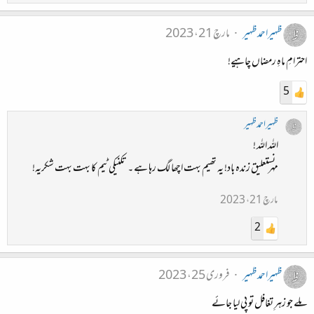
ظہیراحمدظہیر
مارچ 21، 2023
احترامِ ماہِ رمضاں چاہیے!
5
ظہیراحمدظہیر
اللہ اللہ !
مہر نستعلیق زندہ باد! یہ تھیم بہت اچھا لگ رہا ہے ۔ تکنیکی ٹیم کا بہت بہت شکریہ!
مارچ 21، 2023
2
ظہیراحمدظہیر
فروری 25، 2023
ملے جو زہرِ تغافل تو پی لیا جائے