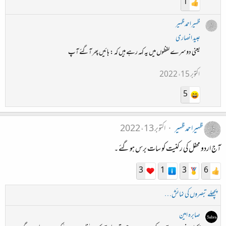
1
ظہیراحمدظہیر
عبید انصاری
یعنی دوسرے لفظوں میں یہ کہہ رہے ہیں کہ : ہائیں پھر آگئے آپ
اکتوبر 15، 2022
5
ظہیراحمدظہیر
اکتوبر 13، 2022
آج اردو محفل کی رکنیت کو سات برس ہوگئے ۔
3
1
3
6
پچھلے تبصروں کی نمائش…
صابرہ امین