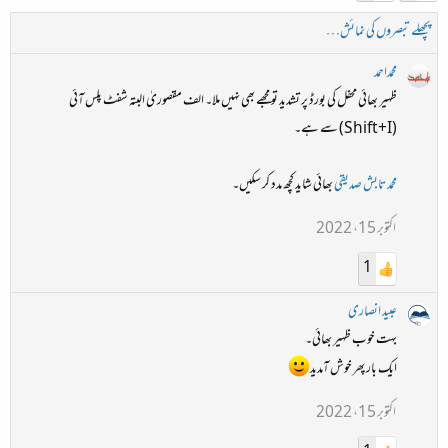
پچھلے تبصروں کی نمائش…
محمداحمد
ظہیر بھائی محفل کی بورڈ پر تشدید تو مجھے بھی نہیں ملا۔ الف مقصوریٰ البتہ شفٹ پلس آئی
(Shift+I) سے ہے۔
محمد تابش صدیقی
بھائی شاید کچھ مدد کر سکیں۔
اکتوبر 15، 2022
1
عبید انصاری
بہت خوب ظہیر بھائی۔
ایک بار پھر خوش آمدید
اکتوبر 15، 2022