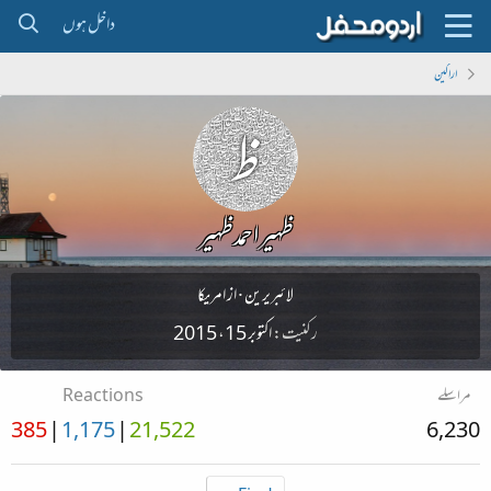
داخل ہوں
اراکین
ظہیراحمدظہیر
لائبریرین
·
از
امریکا
رکنیت
اکتوبر 15، 2015
مراسلے
Reactions
385
1,175
21,522
6,230