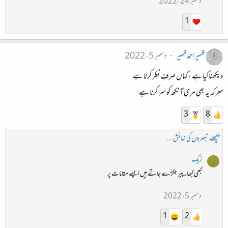
دسمبر 24، 2022
1
ظہیراحمدظہیر
دسمبر 5، 2022
دیکھنا کیا ہے ، کہاں صرفِ نظر کرنا ہے
معرکہ یہ بھی مری آنکھ کو سر کرنا ہے
3
8
پچھلے تبصروں کی نمائش…
زیک
ز
کبھی کبھار پیر جکڑے جاتے ہیں ایسے مقامات پر
دسمبر 5، 2022
1
2