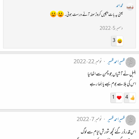
محمداحمد
یعنی یہ بات پچیس کروڑ سولہ آنے درست ہوئی۔
دسمبر 5، 2022
3
ظہیراحمدظہیر
نومبر 22، 2022
بلبل نے آشیاں جو چمن سے اٹھا لیا
اس کی بلا سے بوم بسے یا ہُما رہے
1
4
ظہیراحمدظہیر
نومبر 7، 2022
اس قدر ڈر گئے کچھ شورشِ ایّام سے لوگ