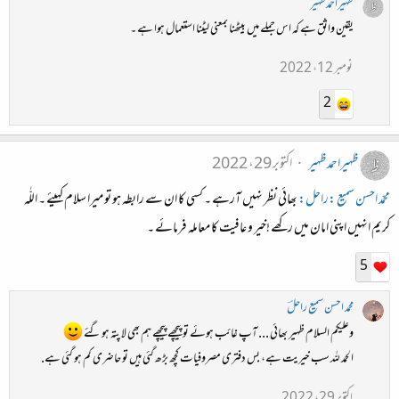
ظہیراحمدظہیر
یقین واثق ہے کہ اس جملے میں بیٹھنا بمعنی لیٹنا استعمال ہوا ہے ۔
نومبر 12، 2022
2
ظہیراحمدظہیر
اکتوبر 29، 2022
محمّد احسن سمیع :راحل:
بھائی نظر نہیں آرہے ۔ کسی کا ان سے رابطہ ہو تو میرا سلام کہیئے ۔ اللّٰہ
کریم انہیں اپنی امان میں رکھے !خیر و عافیت کا معاملہ فرمائے ۔
5
محمد احسن سمیع راحلؔ
وعلیکم السلام ظہیر بھائی ... آپ غائب ہوئے تو پیچھے پیچھے ہم بھی لا پتہ ہو گئے
الحمد للہ سب خیریت ہے، بس دفتری مصروفیات کچھ بڑھ گئی ہیں تو حاضری کم ہو گئی ہے.
اکتوبر 29، 2022