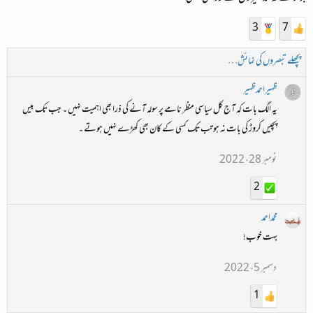
3
7
پچھلے تبصروں کی نمائش…
ظہیراحمدظہیر
یہ الگ بات کہ آج کل سیاسی منظر نامے پر سولہ آنے کی ذرا بھی اہمیت نہیں ۔ جب تک بیس
پچیس کروڑ کی بات نہ ہو تب تک کسی کے کان بھی کھڑے نہیں ہوتے ۔
نومبر 28، 2022
2
محمداحمد
بہت خوب!
دسمبر 5، 2022
1