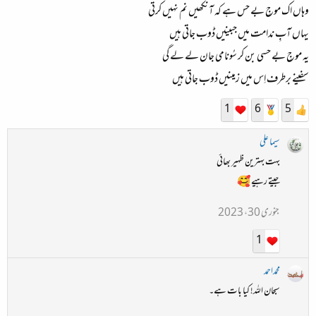
وہاں اک موجِ بے حس ہے کہ آنکھیں نم نہیں کرتی
یہاں آبِ ندامت میں جبینیں ڈوب جاتی ہیں
یہ موجِ بے حسی بن کر سُونامی جان لے لے گی
سفینے برطرف اِس میں زمینیں ڈوب جاتی ہیں
1
6
5
سیما علی
بہت بہترین ظہیر بھائی
جیتے رہیے 🥰
جنوری 30، 2023
1
محمداحمد
سبحان اللہ! کیا بات ہے۔