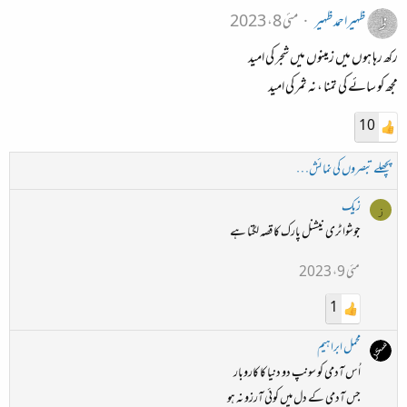
ظہیراحمدظہیر
مئی 8، 2023
رکھ رہا ہوں میں زمینوں میں شجر کی امید
مجھ کو سائے کی تمنا ، نہ ثمر کی امید
10
پچھلے تبصروں کی نمائش…
زیک
ز
جوشوا ٹری نیشنل پارک کا قصہ لگتا ہے
مئی 9، 2023
1
محمل ابراہیم
اُس آدمی کو سونپ دو دنیا کا کاروبار
جس آدمی کے دل میں کوئی آرزو نہ ہو