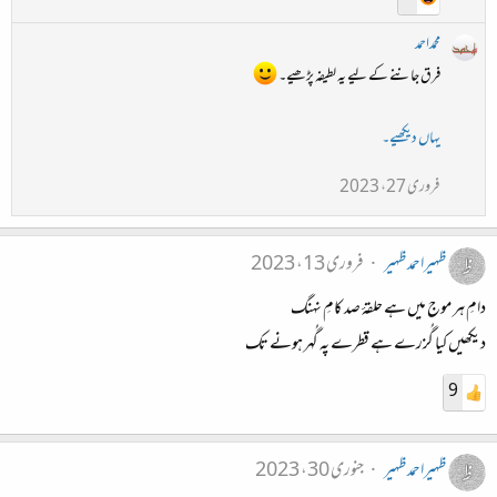
محمداحمد
فرق جاننے کے لیے یہ لطیفہ پڑھیے۔
یہاں دیکھیے۔
فروری 27، 2023
ظہیراحمدظہیر
فروری 13، 2023
دامِ ہر موج میں ہے حلقۂ صد کامِ نہنگ
دیکھیں کیا گُزرے ہے قطرے پہ گُہر ہونے تک
9
ظہیراحمدظہیر
جنوری 30، 2023