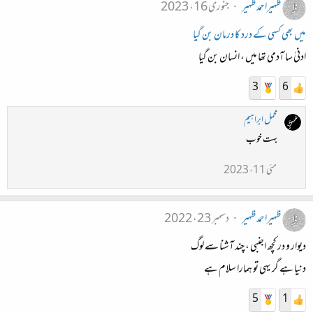
ظہیراحمدظہیر
جنوری 16، 2023
میں بھی کسی کے درد کا درمان بن گیا
ادنیٰ سا آدمی تھا میں ، انسان بن گیا
3
6
محمل ابراہیم
بہت خوب
مئی 11، 2023
ظہیراحمدظہیر
دسمبر 23، 2022
دیوار و در کچھ اجنبی ، چند آشنا سے لوگ
دنیا ہے گر یہی تو ہمارا سلام ہے
5
1