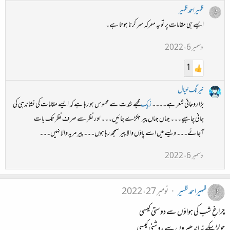
ظہیراحمدظہیر
ایسے ہی مقامات پر تو یہ معرکہ سر کرنا ہوتا ہے۔
دسمبر 6، 2022
1
نیرنگ خیال
بڑا روحانی شعر ہے۔۔۔۔
زیک
مجھے شدت سے محسوس ہو رہا ہے کہ ایسے مقامات کی نشاندہی کی
جانی چاہیے۔۔۔ جہاں جہاں پیر جکڑے جائیں۔۔۔ اور نظر سے صرف نظر تک بات
آجائے۔۔۔ ویسے میں اسے پاؤں والا پیر سمجھ رہا ہوں۔۔۔ پیر مرید والا نہیں۔۔۔
دسمبر 6، 2022
ظہیراحمدظہیر
نومبر 27، 2022
چراغِ شب کی ہواؤں سے دوستی کیسی
جو لڑ سکے نہ اندھیروں سے روشنی کیسی