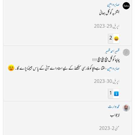
صابرہ امین
بشکریہ گوگل بھائی
اپریل 29، 2023
2
ظہیراحمدظہیر
چاچا گوگل چچ چچ چچ !!!!
صابرہ امین
، لگتا ہے چچا کو فارسی سیکھنے کے لیے استاد اے آئی کے پاس بھیجنا پڑے گا۔
اپریل 30، 2023
1
محمد وارث
لاجواب
مئی 2، 2023