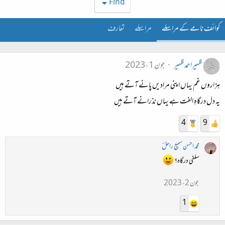
Find
کوائف نامے کے مراسلے
مراسلے
تعارف
ظہیراحمدظہیر
جون 1، 2023
ہزاروں غم یہاں اپنی مرادیں پانے آتے ہیں
یہ دل درگاہِ الفت ہے یہاں نذرانے آتے ہیں
4
9
محمد احسن سمیع راحلؔ
سلفی درگاہ؟
جون 2، 2023
1