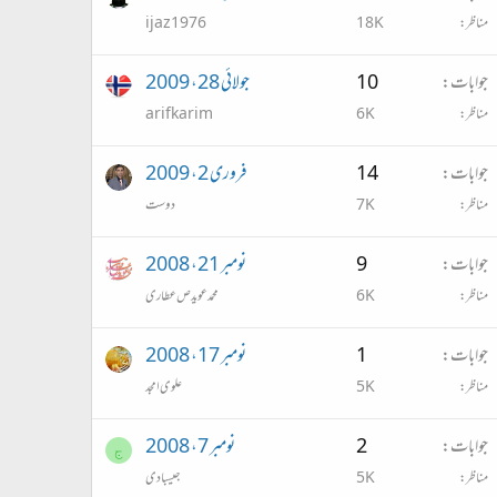
مناظر
18K
ijaz1976
جوابات
10
جولائی 28، 2009
مناظر
6K
arifkarim
جوابات
14
فروری 2، 2009
مناظر
7K
دوست
جوابات
9
نومبر 21، 2008
مناظر
6K
محمد عویدص عطاری
جوابات
1
نومبر 17، 2008
مناظر
5K
علوی امجد
جوابات
2
نومبر 7، 2008
ج
مناظر
5K
جیسبادی