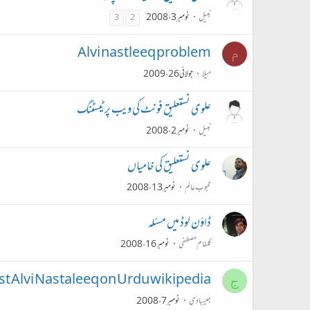
نبیل
نومبر 3، 2008
3
2
Alvi nastleeq problem
م
میلا
جولائی 26، 2009
علوی نستعلیق فونٹ کی ویب پر ٹیسٹنگ
نبیل
نومبر 2، 2008
علوی نستعلیق کی خامیاں
محبوب عالم
نومبر 13، 2008
ڈاؤن لوڈ میں مسئلہ
گلفام مصطفی
نومبر 16، 2008
st Alvi Nastaleeq on Urdu wikipedia
ج
جیسبادی
نومبر 7، 2008