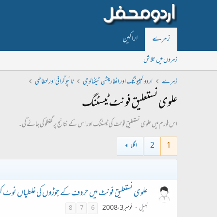
زمرے
اراکین
زمروں میں تلاش
زمرے
اردو کمپیوٹنگ اور انفارمیشن ٹیکنالوجی
ٹائپو گرافی اور خطاطی
علوی نستعلیق فونٹ ٹیسٹنگ
اس فورم میں علوی نستعلیق فونٹ کی ٹیسٹنگ اور اس کے نتائج پر گفتگو کی جائے گی۔
1
2
اگلا
علوی نستعلیق فونٹ میں حروف کے جوڑوں کی غلطیاں نوٹ ک
نبیل
نومبر 3، 2008
8
7
6