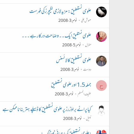
علوی نستعلیق: مزید لازمی لگیچرز کی فہرست
مہوش علی
نومبر 3، 2008
علوی نستلیق ایک ۔۔ وضاحت درکار ہے ۔۔۔
مغزل
نومبر 5، 2008
علوی نستعلیق کا لائسنس
دوست
نومبر 3، 2008
جملہ 1.5 اور علوی نستعلیق
ح
حنیف المسلم
نومبر 3، 2008
کیاپرانے براؤزرز پر علوی نستعلیق کا ڈسپلے بہتر بنانا ممکن ہے
نبیل
نومبر 3، 2008