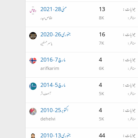
جوابات
13
مئی 28، 2021
مناظر
8K
وقاص حیدر
جوابات
16
جنوری 26، 2020
مناظر
7K
یاسر حسنین
جوابات
4
مارچ 7، 2016
مناظر
6K
arifkarim
جوابات
4
مارچ 5، 2014
مناظر
5K
آصف اثر
جوابات
4
اکتوبر 25، 2010
مناظر
5K
dehelvi
جوابات
44
جنوری 13، 2010