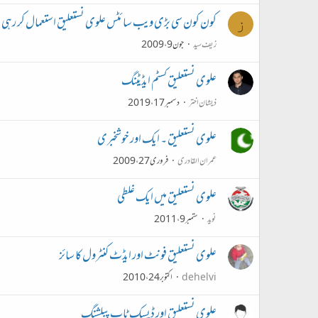
کون کون سی بڑی ویب سائٹس علوی نستعلیق استعمال کر رہی 
ز
زیف سید
جون 9، 2009
علوی نستعلیق کسٹم ایڈیٹنگ
ذیشان اختر
دسمبر 17، 2019
علوی نستعلیق ۔ ایک اور خوشخبری
عمران القادری
فروری 27، 2009
علوی نستعلیق میں ایک غلطی
نوید
ستمبر 9، 2011
علوی نستعلیق فونٹ اور ایڈٹ کنٹرول کا سائز
dehelvi
اکتوبر 24، 2010
علوی نستعلیق اور ڈیسک ٹاپ پبلشنگ