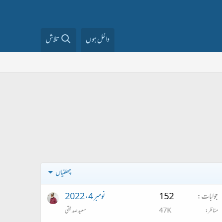
داخل ہوں
تلاش
چھلنیاں
جوابات
152
نومبر 4، 2022
مناظر
47K
سعیدصدیقی