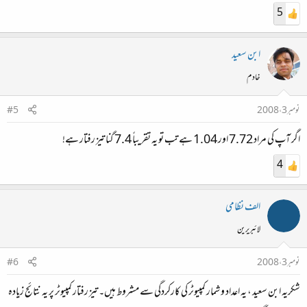
5
ابن سعید
خادم
نومبر 3، 2008
#5
اگر آپ کی مراد 7.72 اور 1.04 ہے تب تو یہ تقریباً 7.4 گنا تیز رفتار ہے!
4
الف نظامی
لائبریرین
نومبر 3، 2008
#6
شکریہ ابن سعید ، یہ اعداد و شمار کمپیوٹر کی کارکردگی سے مشروط ہیں۔ تیز رفتار کمپیوٹر پر یہ نتائج زیادہ