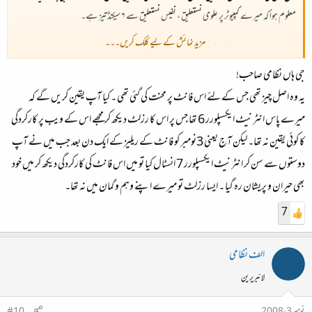
معلوم ہوا کہ میرے کمپیوٹر پر علوی نستعلیق ، نفیس نستعلیق سے ۶ سیکنڈ تیز ہے۔
مزید نمائش کے لیے کلک کریں۔۔۔
رینڈرنگ وقت برائے نفیس نستعلیق
جی ہاں نظامی صاحب!
7.72 سیکنڈ
رینڈرنگ وقت برائے علوی نستعلیق
یہ وہ اصل چیز تھی جس کے لئے اس فانٹ پر محنت کی گئی تھی ۔ کیا آپ یقین کریں گے کہ
1.04 سیکنڈ‌
میرے پاس انٹرنیٹ ایکسپلورر 6 تھا جس پر اس کا رزلٹ دیکھ کر مجھے اس کے ویب پر کارکردگی
کا کوئی یقین نہ تھا۔ لیکن آج یعنی 3نومبر کو فانٹ کے ریلیز کے ایک دن بعد جب میں نے آپ
دوستوں سے سن کر انٹرنیٹ ایکسپلورر 7 انسٹال کیا تو میں اس فانٹ کی کارکردگی دیکھ کر میں خود
بھی حیران و پریشان رہ گیا ۔ ایسا رزلٹ تو میرے اپنے وہم و گمان میں نہ تھا۔
7
الف نظامی
لائبریرین