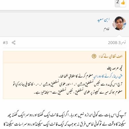
2
ابن سعید
خادم
نومبر 3، 2008
#3
الف نظامی نے کہا:
کچھ عرصہ پہلے
متن رینڈر کرنے کا دورانیہ
معلوم کرنے کا اطلاقیہ لکھا تھا۔
آج اس کی مدد سے نفیس نستعلیق ورژن ۱۔۰۱ اور علوی نستعلیق ورژن ۱۔۰۔۰ کا تقابلی جائزہ کیا تو
معلوم ہوا کہ میرے کمپیوٹر پر علوی نستعلیق ، نفیس نستعلیق سے ۶ سیکنڈ تیز ہے۔
آپ کی اس بات سے کوئی اندازہ نہیں ہو رہا۔ اگر ایک فانٹ ایک گھنٹۃ اور دوسرا ایک گھنٹہ چھ
سیکینڈ کا وقت لے تو کوئی خاص فرق نہ ہو جب کہ ایک فانٹ ایک سیکینڈ‌اور دوسرا سات سیکینڈ کا