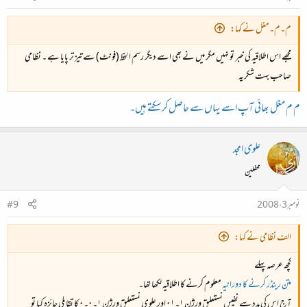
م۔م۔مغل نے کہا:
مجھے اس اطلاقیہ کی خبر تو نہیں مگر میں نے بھی اسے دیگر رسم الخط (فونٹ) سے تیز تر پایا ہے ۔ نظامی
صاحب بہت شکریہ
م م مغل بھائی آپ اسے یہاں سے حاصل کرسکتے ہیں۔
علوی امجد
محفلین
نومبر 3، 2008
#9
الف نظامی نے کہا:
کچھ عرصہ پہلے
متن رینڈر کرنے کا دورانیہ
معلوم کرنے کا اطلاقیہ لکھا تھا۔
آج اس کی مدد سے نفیس نستعلیق ورژن ۱۔۰۱ اور علوی نستعلیق ورژن ۱۔۰۔۰ کا تقابلی جائزہ کیا تو