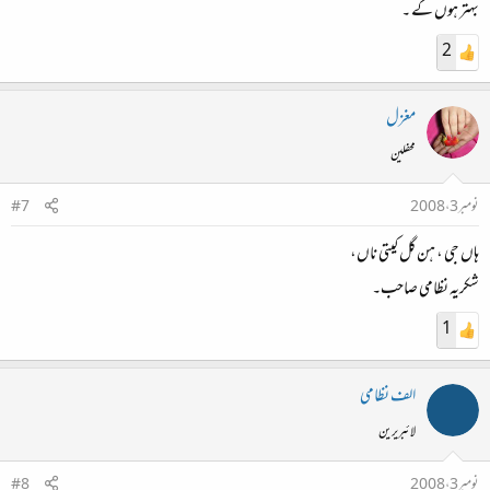
بہتر ہوں گے ۔
2
مغزل
محفلین
نومبر 3، 2008
#7
ہاں جی ، ہن گل کیتی ناں،
شکریہ نظامی صاحب۔
1
الف نظامی
لائبریرین
نومبر 3، 2008
#8