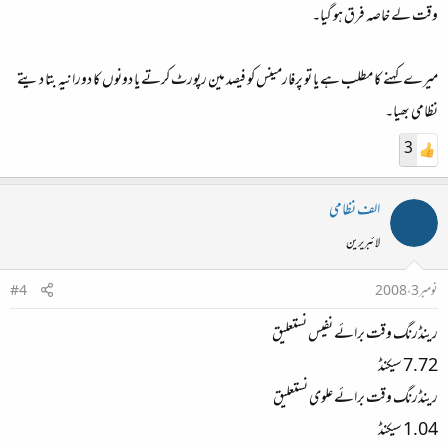
وقت لے خاصہ فرق ہو گیا۔
میرے کہنے کا مطلب ہے یا تو پرفارمینس کو فیصد مین رپورٹ کرتے یا دونوں کا دورانیہ بتا دیتے
نظامی بھیا۔
3
الف نظامی
لائبریرین
نومبر 3، 2008
#4
رینڈرنگ وقت برائے نفیس نستعلیق
7.72 سیکنڈ
رینڈرنگ وقت برائے علوی نستعلیق
1.04 سیکنڈ‌