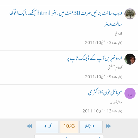
ویب سائٹ بنائیں صرف 30منٹ میں .بغیر html سیکھے..ایک انوکھا
سافٹ ویئر
فاروقی
جوابات
3
مئی 10، 2011
اردو خبریں آپ کے ڈیسک ٹاپ پر
گلفام مصطفی
جوابات
9
مئی 10، 2011
موبائل فون ڈائرکٹری
س
سائینسدان
جوابات
13
مئی 10، 2011
Last
First
پچھلا
3 از 10
اگلا