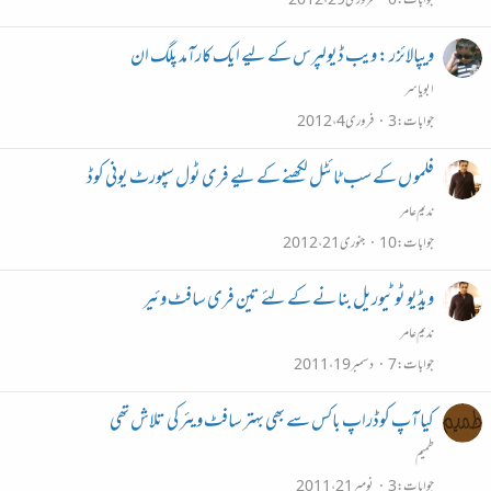
جوابات
0
فروری 29، 2012
ویپالائزر : ویب ڈیولپرس کے لیے ایک کارآمد پلگ ان
ابو یاسر
جوابات
3
فروری 4، 2012
فلمو ں کے سب ٹائٹل لکھنے کے لیے فری ٹول سپورٹ یونی کوڈ
ندیم عامر
جوابات
10
جنوری 21، 2012
ویڈیو ٹو ٹیوریل بنا نے کے لئے تین فری سافٹ وئیر
ندیم عامر
جوابات
7
دسمبر 19، 2011
کیا آپ کوڈراپ باکس سے بھی بہتر سافٹ ویئر کی تلاش تھی
طمیم
جوابات
3
نومبر 21، 2011