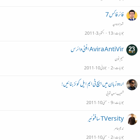
فائر فاکس 7
شہزاد وحید
جوابات
13
اکتوبر 3، 2011
Avira AntiVir اینٹی وائرس
میم نون
جوابات
2
جولائی 10، 2011
اردو زبان میں ایچ ٹی ایم ایل کوئز بنائیں!
شعیب سعید شوبی
جوابات
9
مئی 10، 2011
TVersity سافٹوئیر
ندیم عامر
جوابات
2
مئی 10، 2011