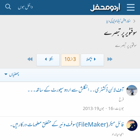
داخل ہوں
انفارمیشن ٹیکنالوجی کی دنیا
سوفٹویر پر تبصرے
سوفٹویر پر تبصرے
Last
First
پچھلا
3 از 10
اگلا
چھلنیاں
آف لائن ڈکشنری۔۔ انگلش سے اردو سپورٹ کے ساتھ۔۔۔
فرخ
جوابات
16
جون 19، 2013
فائل میکر (FileMaker) سوفٹ وئیر کے متعلق معلومات درکار ہیں۔
امجد میانداد