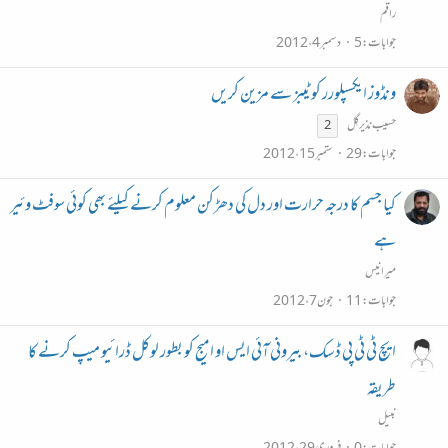
راقم
جوابات
5
دسمبر 4، 2012
ونڈوز ایکسپلورر کو ٹیبز سے مزین کریں
حسیب نذیر گِل
2
جوابات
29
ستمبر 15، 2012
کیا جسم کا درجہ حرارت اور دل کی دھڑکن معلوم کرنے کیلئے بھی کوئی سوفٹ وئیر
ہے
میر انیس
جوابات
11
جون 7، 2012
ایچ ٹی ٹی پی ڈسک، بیرونی آئی ایس او امیج کو بطور لوکل ڈرائیو میپ کرنے کا
طریقہ
نبیل