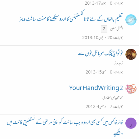
جوابات
0
جون 17، 2013
تعلیم بالغاں کے لئے ٹا ٹا کنسلٹینسی کا اردو سیکھنے کا مفت سافٹ ویئر
افضل حسین
2
جوابات
20
جون 10، 2013
فوٹوایڈیٹنگ موبائل فون سے
زبیر مرزا
جوابات
0
مئی 15، 2013
Your HandWriting 2
محمد عویدص عطاری
جوابات
7
دسمبر 4، 2012
فائر فاکس میں کسی بھی اردو ویب سائٹ کو اپنی مرضی کے نستعلیق فانٹ میں
ر
دیکھیے