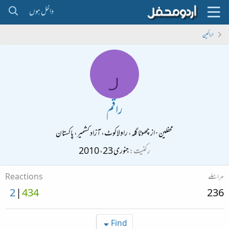
داخل ہوں
اراکین
ر
راقم
محفلین
·
از
چھوٹا گلہ، راولاکوٹ، آزاد کشمیر، پاکستان
رکنیت
جنوری 23، 2010
مراسلے
Reactions
2
434
236
Find