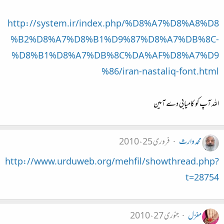
http://system.ir/index.php/%D8%A7%D8%A8%D8
%B2%D8%A7%D8%B1%D9%87%D8%A7%DB%8C-
%D8%B1%D8%A7%DB%8C%DA%AF%D8%A7%D9
%86/iran-nastaliq-font.html
اللہ آپ کو کامیابی دے آمین
محمد وارث
فروری 25، 2010
http://www.urduweb.org/mehfil/showthread.php?
t=28754
مغزل
جنوری 27، 2010