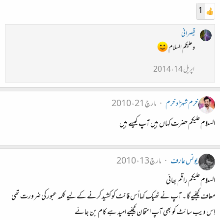
1
قیصرانی
وعلیکم السلام
اپریل 14، 2014
خرم شہزاد خرم
مارچ 21، 2010
السلام علیکم حضرت کہاں ہیں آپ کیسے ہیں
یونس عارف
مارچ 13، 2010
السلام علیکم راقم بھائی
معاف کیجئیے گا ۔ آپ نے ٹھیک کہا اُس فانٹ کو کشید کرنے کے لیے کلمہ عبور کی ضرورت تھی
اِس ویب سائٹ کو بھی آپ امتحان کیجئیے امید ہے کام بن جائے