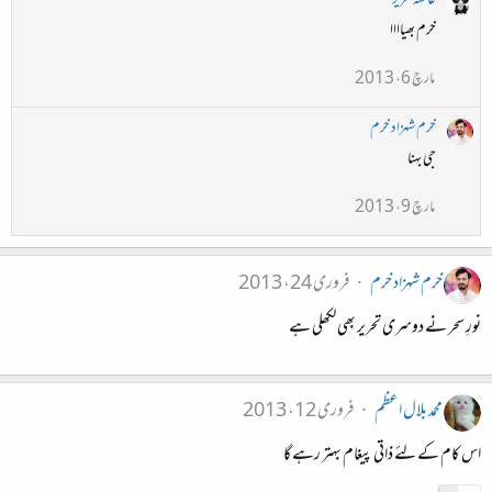
عائشہ عزیز
خرم بھیاااا
مارچ 6، 2013
خرم شہزاد خرم
جی بہنا
مارچ 9، 2013
خرم شہزاد خرم
فروری 24، 2013
نورِ سحر نے دوسری تحریر بھی لکھلی ہے
محمد بلال اعظم
فروری 12، 2013
اس کام کے لئے ذاتی پیغام بہتر رہے گا