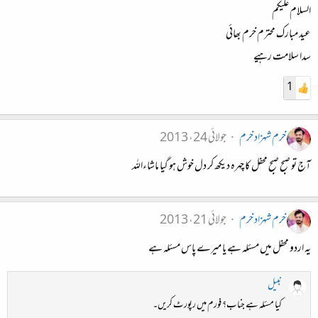
السلام علیکم
عید مبارک محترم خرم بھائی
سدا سلامت رہیے
1
خرم شہزاد خرم
جولائی 24، 2013
آج تو صبح صبح محفل کا چہرہ دیکھ کر دل خوش ہو گیا ماشاءاللہ
خرم شہزاد خرم
جولائی 21، 2013
یہ اردو محفل میں مسئلہ ہے یا میرے پاس مسئلہ ہے
نبیل
کیا مسئلہ ہے جناب؟ فورم میں رپورٹ کریں۔