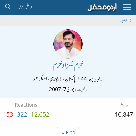
داخل ہوں
اراکین
خرم شہزاد خرم
لائبریرین
·
44
·
از
پاکستان ، راولپنڈی، ڈھوک حسو
رکنیت
جولائی 7، 2007
مراسلے
Reactions
153
322
12,652
10,847
Find