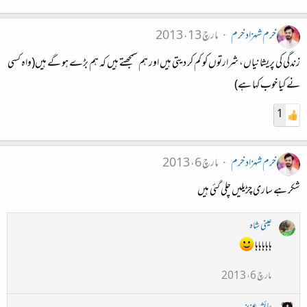
خرم شہزاد خرم
مارچ 13، 2013
زندگی کی پریشانیاں، شرارتوں کو کم کر دیتی ہیں اور ہم سمجھتے ہیں کہ ہم بڑے ہو گے ہیں(واہ کسی
نے کیا خوب کہا ہے)
1
خرم شہزاد خرم
مارچ 6، 2013
شکر ہے ساری چڑیلیں چلی گئی ہیں
عینی شاہ
ہاہاہاہاہا
مارچ 6، 2013