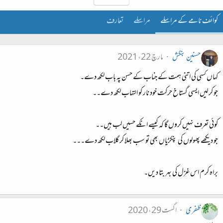
کوائف نامے کے مراسلے
مراسلے
تعارف
حسنین بنگش
مارچ 22، 2021
کہاں کسی کی اتنی ہمت کے جناب کے حسن پہ باب لکھ دے۔
جو کرلیں ایسی گستاخ حرکت خود نار کو التہاب لکھ دے۔۔
کوئی تعرف نہیں کروں گا کہ کیسے انکے حسیں لب ہیں۔۔
جو دیکھے پھولوں کی پنکڑیاں بھی تو سب بھلا کر گلاب لکھ دے۔۔۔
براہ کرم اس غزل کی بہر بتا دیں۔
ظفری
اگست 29، 2020