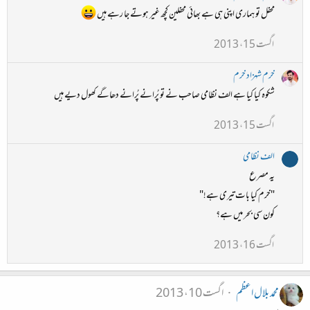
محفل تو ہماری اپنی ہی ہے بھائی محفلین کچھ غیر ہوتے جا رہے ہیں
اگست 15، 2013
خرم شہزاد خرم
شکوہ کیا کیا ہے الف نظامی صاحب نے تو پُرانے پُرانے دھاگے کھول دیے ہیں
اگست 15، 2013
الف نظامی
یہ مصرع
"خرم کیا بات تیری ہے!"
کون سی بحر میں ہے؟
اگست 16، 2013
محمد بلال اعظم
اگست 10، 2013