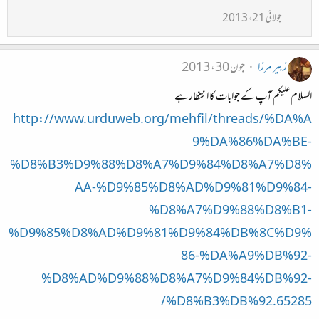
جولائی 21، 2013
زبیر مرزا
جون 30، 2013
السلام علیکم آپ کے جوابات کا انتظارہے
http://www.urduweb.org/mehfil/threads/%DA%A
9%DA%86%DA%BE-
%D8%B3%D9%88%D8%A7%D9%84%D8%A7%D8%
AA-%D9%85%D8%AD%D9%81%D9%84-
%D8%A7%D9%88%D8%B1-
%D9%85%D8%AD%D9%81%D9%84%DB%8C%D9%
86-%DA%A9%DB%92-
%D8%AD%D9%88%D8%A7%D9%84%DB%92-
%D8%B3%DB%92.65285/