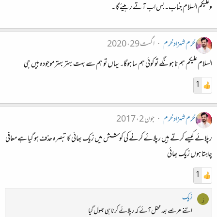
وعلیکم السلام جناب۔ بس اب آتے رہیئے گا ۔
خرم شہزاد خرم
اگست 29، 2020
السلام علیکم ہم نا ہونگے تو کوئی ہم سا ہوگا۔ یہاں تو ہم سے بہت بہتر بہتر موجودہ ہیں جی
1
خرم شہزاد خرم
جون 2، 2017
رپلائے کیسے کرتے ہیں رپلائے کرنے کی کوشش میں زیک بھائی کا تبصرہ حذف ہو گیا ہے معافی
چاہتا ہوں زیک بھائی
1
زیک
ز
اتنے عرصے بعد محفل آئے کہ رپلائے کرنا ہی بھول گیا