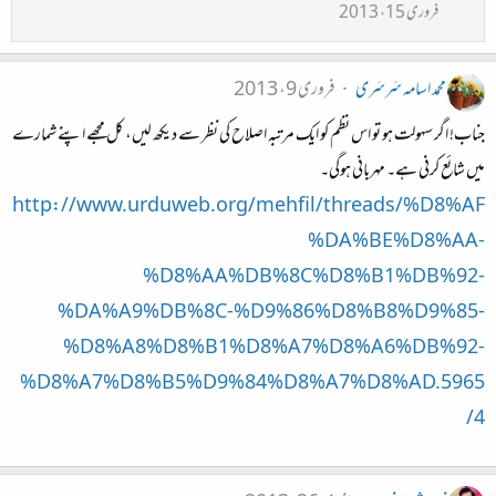
فروری 15، 2013
محمد اسامہ سَرسَری
فروری 9، 2013
جناب! اگر سہولت ہو تو اس نظم کو ایک مرتبہ اصلاح کی نظر سے دیکھ لیں، کل مجھے اپنے شمارے
میں شائع کرنی ہے۔ مہربانی ہوگی۔
http://www.urduweb.org/mehfil/threads/%D8%AF
%DA%BE%D8%AA-
%D8%AA%DB%8C%D8%B1%DB%92-
%DA%A9%DB%8C-%D9%86%D8%B8%D9%85-
%D8%A8%D8%B1%D8%A7%D8%A6%DB%92-
%D8%A7%D8%B5%D9%84%D8%A7%D8%AD.5965
4/