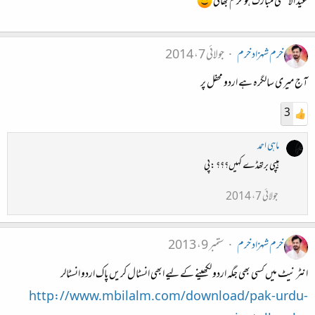
عید الأضحی مبارک ہو خرم بھائی
خرم شہزاد خرم
جولائی 7، 2014
آج میری سالگرہ ہے اردو محفل پر
3
ماہی احمد
ہیپی برتھڈے کہیں؟؟؟ :پی
جولائی 7، 2014
خرم شہزاد خرم
ستمبر 9، 2013
انٹر نیٹ میں کسی بھی جگہ اردو لکھینے کے لیے ابھی انسٹال کریں پاک اردو انسٹالر
http://www.mbilalm.com/download/pak-urdu-