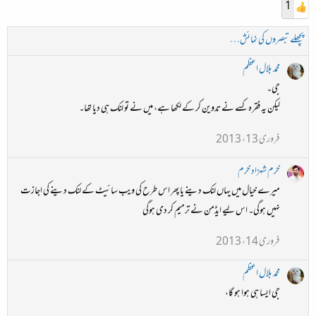
1
پچھلے تبصروں کی نمائش…
محمد بلال اعظم
جی۔
لیکن یہ فقرہ کسے نے تدوین کر کے لکھا ہے، میں نے تو لنک ہی دیا تھا۔
فروری 13، 2013
خرم شہزاد خرم
میرے خیال میں یہاں لنک دینے یا پھر اس طرح کی ویب سائیٹ کے لنک دینے کی اجازت
نہیں ہوگی۔ اس لیے ایڈمن نے ترمیم کر دی ہوگی
فروری 14، 2013
محمد بلال اعظم
جی ایسا ہی ہوا ہو گا،