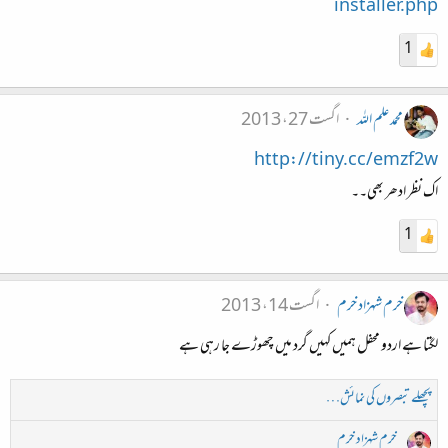
installer.php
1
محمد علم اللہ
اگست 27، 2013
http://tiny.cc/emzf2w
اک نظر ادھر بھی۔۔
1
خرم شہزاد خرم
اگست 14، 2013
لگتا ہے اردو محفل ہمیں کہیں گرد میں چھوڑے جا رہی ہے
پچھلے تبصروں کی نمائش…
خرم شہزاد خرم