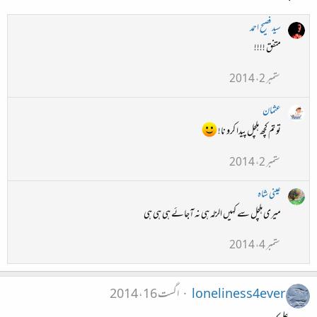
سید فصیح احمد
متفق !!!!
ستمبر 2، 2014
عثمان
تو تم کچھ ہلچل پیدا کرو نا!
ستمبر 2، 2014
عینی شاہ
میری ہلچل سے کہیں الزلہ ہی نہ آجائے ہی ہی ہی
ستمبر 4، 2014
loneliness4ever
اگست 16، 2014