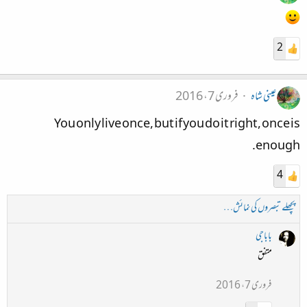
2
عینی شاہ
فروری 7، 2016
You only live once, but if you do it right, once is
enough.
4
پچھلے تبصروں کی نمائش…
باباجی
متفق
فروری 7، 2016