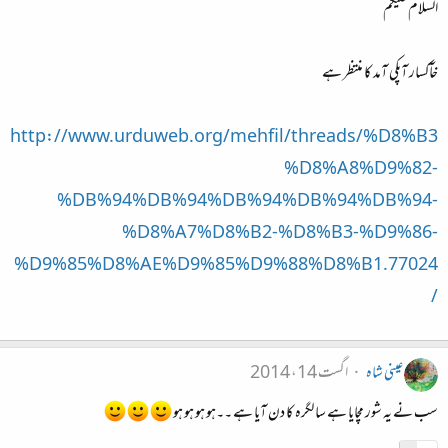
السلام علیکم
خآکسار آپکی آمد کا منتظر ہے
http://www.urduweb.org/mehfil/threads/%D8%B3
%D8%A8%D9%82-
%DB%94%DB%94%DB%94%DB%94%DB%94-
%D8%A7%D8%B2-%D8%B3-%D9%86-
%D9%85%D8%AE%D9%85%D9%88%D8%B1.77024
/
عینی شاہ
اگست 14، 2014
سب نے یہ شور مچایا ہے سا لگرہ کا دن آیا ہے ۔۔ہو ہو ہو ہو