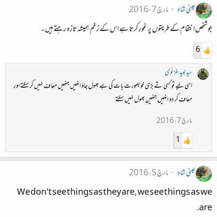
عینی شاہ
مارچ 7، 2016
جو شخص انتقام کے طریقوں پر غور کرتا ہے اس کے زخم ہمیشہ تازہ رہتے ہیں ۔
6
سید لبید غزنوی
اسی لیے تو کسی تے بڑی خوبصورت بات کی ہے بھول جاؤ انھیں جنھیں معاف نہیں کر سکتے اور
معاف کر دو انھیں جنھیں بھول نہیں سکتے
مارچ 7، 2016
1
عینی شاہ
مارچ 5، 2016
We don't see things as they are, we see things as we
are.