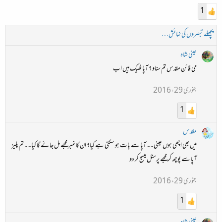
1
پچھلے تبصروں کی نمائش…
عینی شاہ
می فائن مقدس تم سناو ؟ آپا ٹھیک ہیں اب
جنوری 29، 2016
1
مقدس
میں بھی اچھی ہوں عینی۔۔ آپا سے بات ہو سکتی ہے کیا؟ ان کا نمبر مجھے مل جائے گا کیا۔۔ تم پلیز
آپا سے پوچھ کر مجھے پرسنل میسج کر دو
جنوری 29، 2016
1