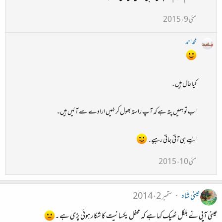
مئی 9، 2015
محمداحمد
کیا حال ہیں۔
اب تو ہمیں پتہ ہے کہ آپ راستہ بھول کر نہیں ارادے سے آئیں ہیں۔
ایسے ہی آتی جاتی رہیے۔
مئی 10، 2015
عینی شاہ
ستمبر 2، 2014
عینی آپی نے بلکل ٹھیک کہا ہے کہ محفل یکسانیت کا شکار ہوئی پڑی ہے ۔