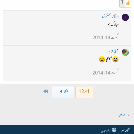
1
مارگالہ عسکری
م
مبارک ہو
اگست 14، 2014
عینی شاہ
تھینکیو
اگست 14، 2014
Last
1 از 12
اگلا
اراکین
مہر
اردو جدید