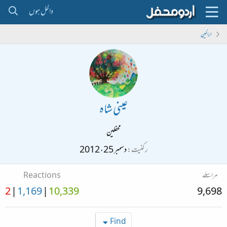
داخل ہوں
اراکین
عینی شاہ
محفلین
رکنیت
دسمبر 25، 2012
مراسلے
Reactions
2
1,169
10,339
9,698
Find