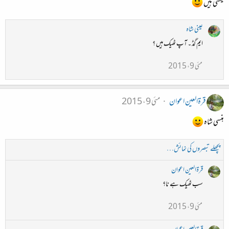
کیسی ہیں
عینی شاہ
ایم گڈ ۔ آپ ٹھیک ہیں ؟
مئی 9، 2015
قرۃالعین اعوان
مئی 9، 2015
ہنسی شاہ
پچھلے تبصروں کی نمائش…
قرۃالعین اعوان
سب ٹھیک ہے نا؟
مئی 9، 2015