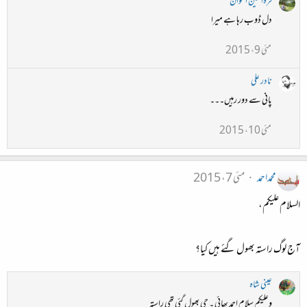
قرۃالعین اعوان
دل ڈوب رہا ہے میرا
مئی 9، 2015
نادر علی
پانی سے دور رہیں۔۔۔
مئی 10، 2015
محمداحمد
مئی 7، 2015
السلام علیکم،
آج لوگ راستہ بھول گئے ہیں کیا؟
عینی شاہ
وعلیکم سلام احمد بھائی ۔ جی بھول گئی تھی راستہ