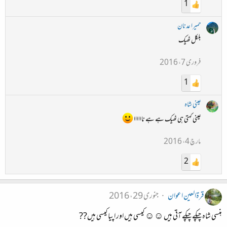
1
حمیرا عدنان
بلکل ٹھیک
فروری 7، 2016
1
عینی شاہ
عینی کہتی ہی ٹھیک ہے ہے ناااااا
مارچ 4، 2016
2
قرۃالعین اعوان
جنوری 29، 2016
ہنسی شاہ چپکے چپکے آتی ہیں ☺☺ کیسی ہیں اور اپیا کیسی ہیں??