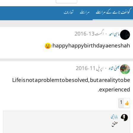
کوائف نامے کے مراسلے
مراسلے
تعارف
ماہی احمد
اگست 13، 2016
happy happy birthday aene shah!
عینی شاہ
اپریل 11، 2016
Life is not a problem to be solved, but a reality to be
experienced.
1
باباجی
متفق