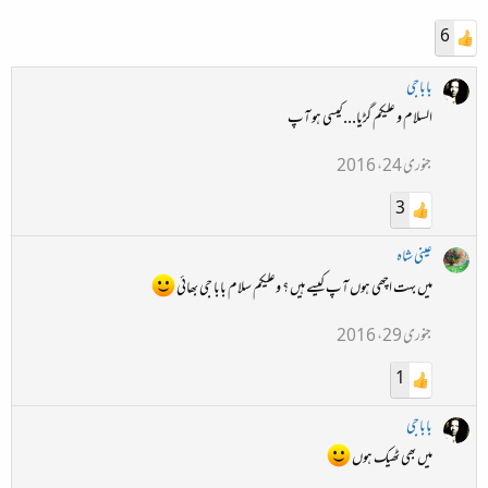
6
باباجی
السلام و علیکم گڑیا... کیسی ہو آپ
جنوری 24، 2016
3
عینی شاہ
میں بہت اچھی ہوں آپ کیسے ہیں ؟ وعلیکم سلام بابا جی بھائی
جنوری 29، 2016
1
باباجی
میں بھی ٹھیک ہوں