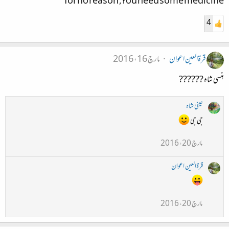
for no reason ,You need some medicine
4
قرۃالعین اعوان
مارچ 16، 2016
ہنسی شاہ ??????
عینی شاہ
جی جی
مارچ 20، 2016
قرۃالعین اعوان
مارچ 20، 2016