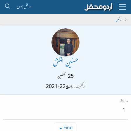
داخل ہوں
اراکین
حسنین بنگش
25
·
محفلین
رکنیت
مارچ 22، 2021
مراسلے
1
Find