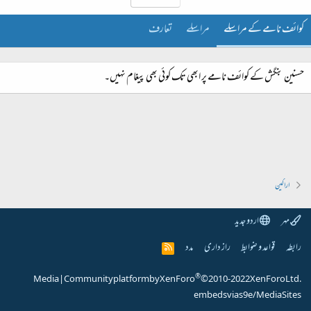
کوائف نامے کے مراسلے
مراسلے
تعارف
حسنین بنگش کے کوائف نامے پر ابھی تک کوئی بھی پیغام نہیں۔
اراکین
مہر
اردو جدید
رابطہ
قواعد و ضوابط
راز داری
مدد
R
S
S
®
Media
|
Community platform by XenForo
© 2010-2022 XenForo Ltd.
embeds via s9e/MediaSites