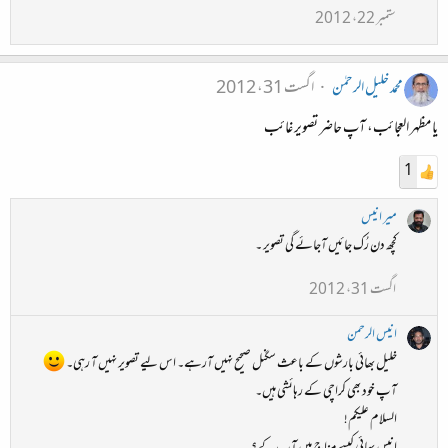
ستمبر 22، 2012
محمد خلیل الرحمٰن
اگست 31، 2012
یا مظہر العجائب، آپ حاضر تصویر غائب
1
میر انیس
کچھ دن رُک جائیں آجائے گی تصویر ۔
اگست 31، 2012
انیس الرحمن
خلیل بھائی بارشوں کے باعث سگنل صحیح نہیں آرہے۔ اس لیے تصویر نہیں آ رہی۔
آپ خود بھی کراچی کے رہائشی ہیں۔
السلام علیکم!