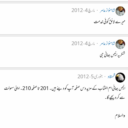
شاہنواز عامر
مارچ 4، 2012
میرے لائق کوئی خدمت
شاہنواز عامر
مارچ 4، 2012
شکریہ انیس بھائی جی
شمشاد
جنوری 5، 2012
انیس بھائی ام الکتاب کے مزید دس صفحہ آپ کو دیئے ہیں۔ 201 تا صفحہ 210۔ اپنی سہولت
سے کر دیجیے گا۔
والسلام