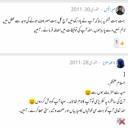
میر انیس
جنوری 30، 2011
بہت بہت شکریہ بہنا کہ آپ نے یاد رکھا میں آج کل بہت مصروف ہونے کی وجہ سے محفل میں
ٹائم نہیں دے پارہا ہوں۔اللہ آپ کی توفیقات میں اضافہ فرمائے۔آمین
1
ناعمہ عزیز
جنوری 28، 2011
[
السلام علیکم۔
امید ہے بخریت ہوں سے
آج کی سالگرہ پہ نظر پڑی تو آپ کانام تھا لالہ۔ سوچا آپ کو وش کر دوں
اللہ تعالیٰ آپ کو بہت سی خوشیاں کامیابیاں اور صحت و تندرستی عطا کرے۔ آمین۔