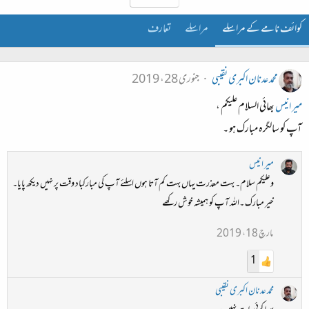
کوائف نامے کے مراسلے
مراسلے
تعارف
محمد عدنان اکبری نقیبی
جنوری 28، 2019
میر انیس
بھائی السلام علیکم ،
آپ کو سالگرہ مبارک ہو ۔
میر انیس
وعلیکم سلام۔ بہت معذرت یہاں بہت کم آتا ہوں اسلئے آپ کی مبارکباد وقت پر نہیں دیکھ پایا۔
خیر مبارک ۔اللہ آپ کو ہمیشہ خوش رکھے
مارچ 18، 2019
1
محمد عدنان اکبری نقیبی