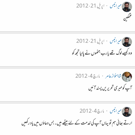
میر انیس
اپریل 21، 2012
غمگین
میر انیس
اپریل 21، 2012
وہ کیسے لوگ تھے یارب جنھوں نے پالیا تجھ کو
شاہنواز عامر
مارچ 4، 2012
آپ کو میری تحریریں پسند آئیں
میر انیس
مارچ 4، 2012
ارتے بھائی ہم تو یہاں آپ کی خدمت کے لئے بیٹھے ہیں۔ بس دعاؤں میں یاد رکھیں