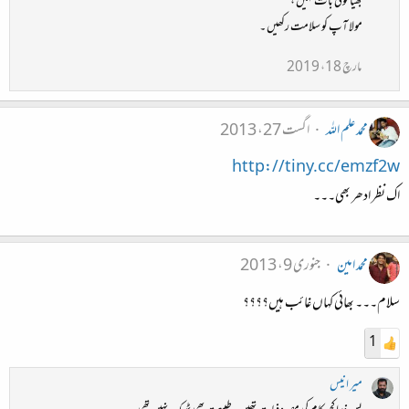
بھیا کوئی بات نہیں ،
مولا آپ کو سلامت رکھیں ۔
مارچ 18، 2019
محمد علم اللہ
اگست 27، 2013
http://tiny.cc/emzf2w
اک نظر ادھر بھی۔۔۔
محمد امین
جنوری 9، 2013
سلام۔۔۔ بھائی کہاں غائب ہیں؟؟؟؟
1
میر انیس