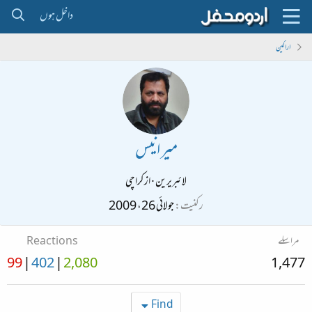
داخل ہوں
اراکین
میر انیس
لائبریرین
·
از
کراچی
رکنیت
جولائی 26، 2009
مراسلے
Reactions
99
402
2,080
1,477
Find