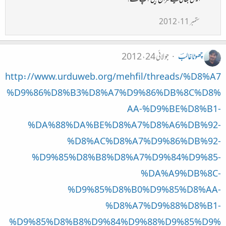
انیس بھائی کیسے مزاج ہیں آپ کے؟
ستمبر 11، 2012
چھوٹاغالبؔ
جولائی 24، 2012
http://www.urduweb.org/mehfil/threads/%D8%A7
%D9%86%D8%B3%D8%A7%D9%86%DB%8C%D8%
AA-%D9%BE%D8%B1-
%DA%88%DA%BE%D8%A7%D8%A6%DB%92-
%D8%AC%D8%A7%D9%86%DB%92-
%D9%85%D8%B8%D8%A7%D9%84%D9%85-
%DA%A9%DB%8C-
%D9%85%D8%B0%D9%85%D8%AA-
%D8%A7%D9%88%D8%B1-
%D9%85%D8%B8%D9%84%D9%88%D9%85%D9%