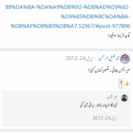
88%DA%BA-%DA%A9%DB%92-%D8%AD%D9%82-
%D9%85%DB%8C%DA%BA-
%D8%AF%D8%B9%D8%A7.52967/#post-977896
توجہ فرماؤ سوہنیو!!
محمد خلیل الرحمٰن
اپریل 24، 2012
میر انیس بھائی۔ تصویر کہاں گئی؟
1
میر انیس
نئی لگاا نا چاہرہا تھا ۔ پرانی بھی گئی
اپریل 24، 2012