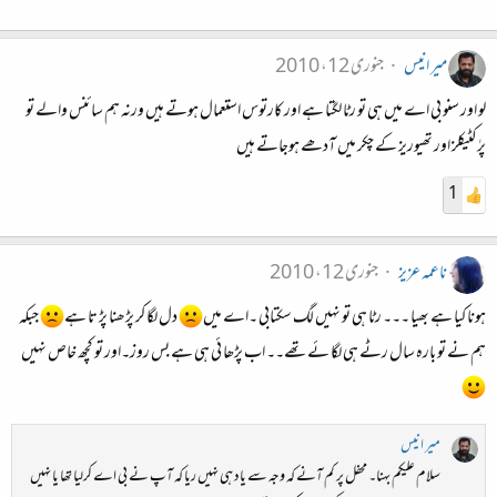
میر انیس
جنوری 12، 2010
لو اور سنو بی اے میں ہی تو رٹا لگتا ہے اور کارتوس استعمال ہوتے ہیں ورنہ ہم سائنس والے تو
پرٰکٹیکلز اور تھیوریز کے چکر میں آدھے ہوجاتے ہیں
1
ناعمہ عزیز
جنوری 12، 2010
ہونا کیا ہے بھیا ۔۔۔ رٹا ہی تو نہیں لگ سکتابی ۔اے میں
دل لگا کر پڑھنا پڑ تا ہے
جبکہ
ہم نے تو بارہ سال رٹے ہی لگا ئےتھے۔۔ اب پڑھا ئی ہی ہے بس روز۔اور تو کچھ خاص نہیں
میر انیس
سلام علیکم بہنا۔ محفل پر کم آنے کہ وجہ سے یاد ہی نہیں ریا کہ آپ نے بی اے کرلیا تھا یا نہیں