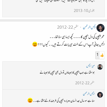
بس ذرا کچھ کام کی مصروفیات تھیں۔طبیعت بھی ٹھیک نہیں تھی
جنوری 10، 2013
انیس الرحمن
ستمبر 22، 2012
عمر پچپن کی دل بچپن کا۔۔۔۔کچھ ایسا ہی سنا تھا۔۔۔
انیس بھائی آپ اس کے الٹ ہی بات کرتے ہیں۔۔ کیوں؟؟؟
1
میر انیس
ہوسکتا ہے جب پچپن کا ہوجاؤں تو دل بھی بچپن کا ہوجائے
ستمبر 22، 2012
انیس الرحمن
سنا ہے سو سال بعد انسان دوبارہ بچپن کی طرف لوٹنے لگتا ہے۔۔