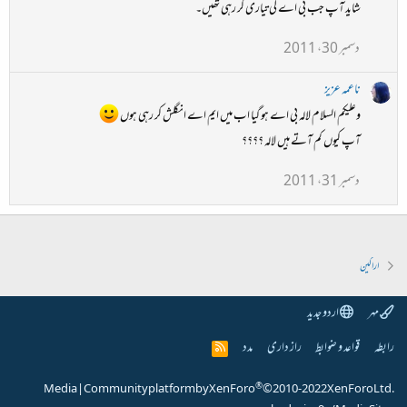
شاید آپ جب بی اے کی تیاری کر رہی تھیں۔
دسمبر 30، 2011
ناعمہ عزیز
وعلیکم السلام لالہ بی اے ہو گیا اب میں ایم اے انگلش کر رہی ہوں
آپ کیوں کم آتے ہیں لالہ ؟؟؟؟
دسمبر 31، 2011
اراکین
مہر
اردو جدید
رابطہ
قواعد و ضوابط
راز داری
مدد
R
S
S
®
Media
|
Community platform by XenForo
© 2010-2022 XenForo Ltd.