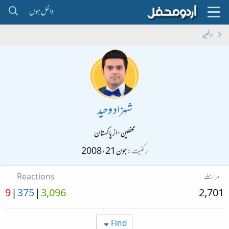
داخل ہوں
اراکین
شہزاد وحید
محفلین
·
از
پاکستان
رکنیت
جون 21، 2008
مراسلے
Reactions
9
375
3,096
2,701
Find