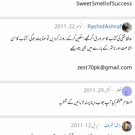
Sweet Smell of Success
Rashid Ashraf
نومبر 22، 2011
حافظ تقی کی کتاب کا سرورق اگر مجھے اسکین کرکے روانہ کردیں تو عنایت ہوگی، کتاب کا سن
اشاعت اور ناشر کے بارے میں بھی بتادیجیے
zest70pk@gmail.com
خضر
اکتوبر 29، 2011
خ
السلام علیکم کیا آپ جواب دینا پسند فرمائیں گے شکریہ
راشد اشرف
اپریل 12، 2011