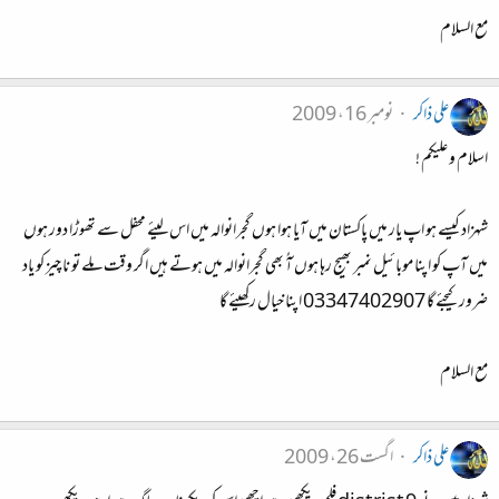
مع السلام
علی ذاکر
نومبر 16، 2009
اسلام و علیکم !
شہزاد کیسے ہو اپ یار میں پاکستان میں آیا ہوا ہوں گجرانوالہ میں اس لیئے محفل سے تھوڑا دور ہوں
میں آپ کو اپنا موبائیل نمبر بھیج رہا ہوں آُ بھی گجرانوالہ میں ہوتے ہیں اگر وقت ملے تو نا چیز کو یاد
ضرور کیجئے گا 03347402907 اپنا خیال رکھیئے گا
مع السلام
علی ذاکر
اگست 26، 2009