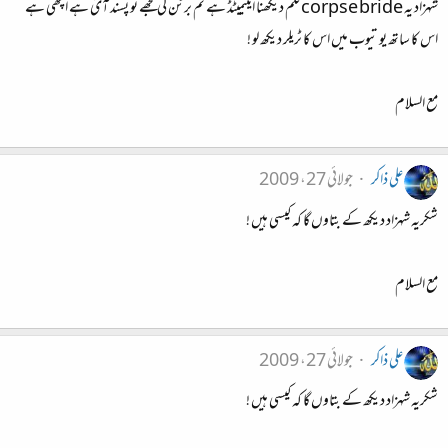
شہزاد یہ corpse bride فلم دیکھنا اینیمیٹڈ ہے ٹم برٹن کی مجھے تو پسند آئ ہے اچھی ہے
اس کا ساتھ یو تیوب میں اس کا ٹریلر دیکھ لو !
مع السلام
علی ذاکر
جولائی 27، 2009
شکریہ شہزاد دیکھ کے بتاوں گا کہ کیسی ہیں !
مع السلام
علی ذاکر
جولائی 27، 2009
شکریہ شہزاد دیکھ کے بتاوں گا کہ کیسی ہیں !