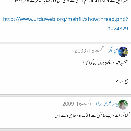
شہزاد میں نے distrist 9 فلم دیکھی ہے اچھی اس کو دیکھنا یہ دھاگہ ہے ادھر دیکھو
http://www.urduweb.org/mehfil/showthread.php?
t=24829
علی ذاکر
اگست 16، 2009
شکریہ شہزاد دیکھتا ہوں ان کو ابھی !
مع السلام
یاسر عمران مرزا
اگست 16، 2009
کیا ٹورنٹ ویب سائٹس سے ؟ ایک دو ربط ہی دے دیں