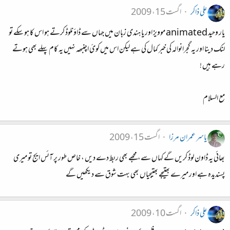
علی ذاکر
اگست 15، 2009
یار وحید animated موویز اور یا ہندی زبان میں جہاں سے ڈاؤنلوڈ کرتے ہو اس کا ہو سکے تو
لنک دینا اور یہ گجرانوالہ کی خبر کمال کی ہے لیکن اس میں کوئ اچنبھہ نہیں یہ کام پہلے بھی ہوتے
رہے ہیں !
مع السلام
یاسر عمران مرزا
اگست 15، 2009
بھائی یہ ڈاون لوڈ کریں گے کہاں سے، مجھے بھی ربط دے دیں ، خاص طور پر آئس ایج تو میری
پسندیدہ ہے اور میرے بھتیجے بھتیجیاں بھی بہت شوق سے دیکھیں گے
علی ذاکر
اگست 10، 2009