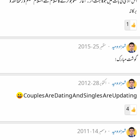
اس آدمی کی بات میں ہوگا بہت اثر ۔ آغاز گفتگو جو کرےگا سلام سے السلام علیکم و رحمۃ اللہ و
برکاتہ
1
شہزاد وحید
ستمبر 25، 2015
گوشت مبارک !
شہزاد وحید
اکتوبر 28، 2012
Couples Are Dating And Singles Are Updating
4
شہزاد وحید
دسمبر 14، 2011