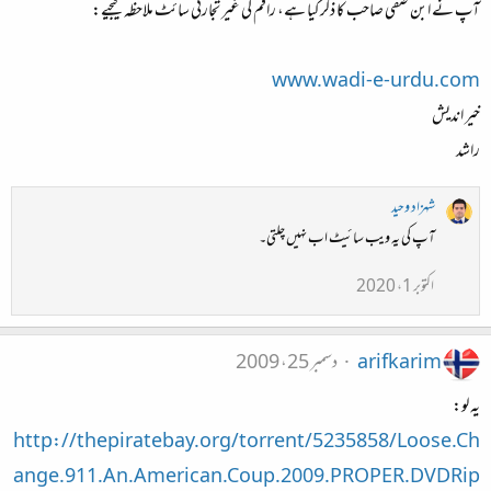
آپ نے ابن صفی صاحب کا ذکر کیا ہے، راقم کی غیر تجارتی سائٹ ملاحظہ کیجیے:
www.wadi-e-urdu.com
خیر اندیش
راشد
شہزاد وحید
آپ کی یہ ویب سائیٹ اب نہیں چلتی۔
اکتوبر 1، 2020
arifkarim
دسمبر 25، 2009
یہ لو:
http://thepiratebay.org/torrent/5235858/Loose.Ch
ange.911.An.American.Coup.2009.PROPER.DVDRip