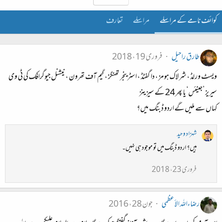
کوائف نامے کے مراسلے
مراسلے
تعارف
طارق راحیل
فروری 19، 2018
ویسٹ ورلڈ ، شرلاک ہومز ، دا گفٹڈ ، اسٹرینجر تھنگز ، گیم آف تھرون ، نیشنل جیوگرافک کی ٹی وی
سیریز ’جینئس‘ یا پھر 24 کے سیزینز
کہاں سے ملیں گے اردو ڈبنگ میں؟
شہزاد وحید
ہیں؟ اردو ڈبنگ میں تو موجود ہی نہیں۔
فروری 23، 2018
رضاءاللہ الأعظمی
جون 28، 2016