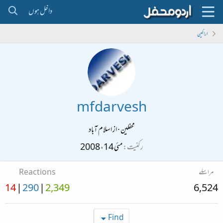
داخل ہوں
اراکین
mfdarvesh
محفلین
·
از
اسلام آباد
رکنیت
مئی 14، 2008
مراسلے
Reactions
14
290
2,349
6,524
Find