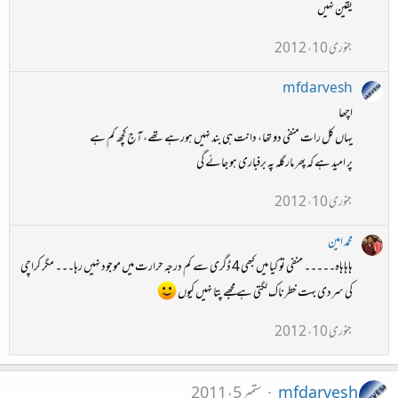
یقین نہیں
جنوری 10، 2012
mfdarvesh
اچھا
یہاں کل رات منفی دو تھا، دانت ہی بند نہیں ہورہے تھے، آج کچھ کم ہے
پر امید ہے کہ پھر مارگلہ پہ برفباری ہو جائے گی
جنوری 10، 2012
محمد امین
ہاہاہاہ۔۔۔۔۔ منفی تو کیا میں کبھی 4 ڈگری سے کم درجہ حرارت میں موجود نہیں رہا۔۔۔ مگر کراچی
کی سردی بہت خطرناک لگتی ہے مجھے پتا نہیں کیوں
جنوری 10، 2012
mfdarvesh
ستمبر 5، 2011