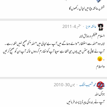
شکریہ عائشہ بیٹا میں خیال رکھوں گا
عائشہ عزیز
ستمبر 4، 2011
السلام علیکم درویش لالہ
لالہ وہ "اللہ سے استغفار" والے دھاگے میں آپ بے خیالی میں" اللہ " کو صحیح نہیں لکھ رہے ۔
آپ نے کافی پوسٹس میں یوں ہی لکھا ہے سوچا آپ کو انفارم کر دوں تاکہ آپ ان کو صحیح کر لیں
۔
والسلام
محمد شعیب خٹک
جون 30، 2010
جزاک اللہ
آپ نے بندہ کی پیرڈیز پسند فرمائیں