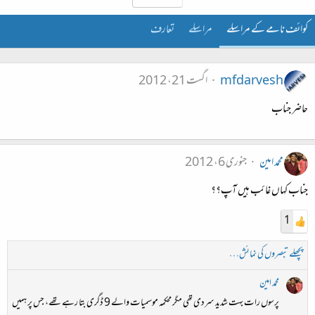
کوائف نامے کے مراسلے
مراسلے
تعارف
mfdarvesh
اگست 21، 2012
حاضر جناب
محمد امین
جنوری 6، 2012
جناب کہاں غائب ہیں آپ؟؟
1
پچھلے تبصروں کی نمائش…
محمد امین
پرسوں رات بہت شدید سردی تھی مگر محکمہ موسمیات والے 9 ڈگری بتا رہے تھے، جس پر ہمیں