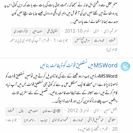
صنم عقل سے دشمنی اہل خانہ نے سمجھا کہ رحمت ہوئی بات کی بات ہے بات کہہ دیں کوئی اس پہ
پہرہ بٹھاتے ہیں ٹلتے نہیں ان کی آغوش میں دلبری دلگی درد دل جیسے جذبات پلتے نہیں کون
وعدے نبھانا سکھائے اسے یاد ماضی...
سحر شیرازی
لڑی
نومبر 10، 2012
اشتیاق علی
الف عین
شاکر القادری
جوابات: 1
فورم:
آپ کی شاعری (پابندِ بحور
شمشاد
محمد
وارث
مزمل شیخ بسمل
شاعری)
MS Word میں نستعلیق فونٹ کو ڈیفالٹ بنائیں
MS Wordورڈ میں جب اردو لکھنے کے لئے کی بوڑڈ تبدیل کرتے ہیں توہمیں نستعلیق فونٹ کو
ڈھونڈنا پڑتا ہے اس مسئلے کا ایک مستقل حل یہ ہے کہ کوئی بھی نستعلیق فونٹ جس میں آپ زیاد
کام کرتے ہیں اسے ہمیشہ کے لئے ڈیفالٹ فانٹ بنا لیں۔ تفصیل کے لئے سکرین شاٹ
دیکھیں سب پہلے ورڈ کو اوپن کریں اور فونٹ ڈائیلاگ...
افضل حسین
لڑی
نومبر 3، 2012
@ایچ اے خان
الف عین
بلال
شمشاد
جوابات:
متلا شی
محمد
شمیل قریشی
محمد
وارث
محمود احمد غزنوی
نایاب
۔ناعمہ عزیز
20
فورم:
لکھنے پڑھنے میں مدد