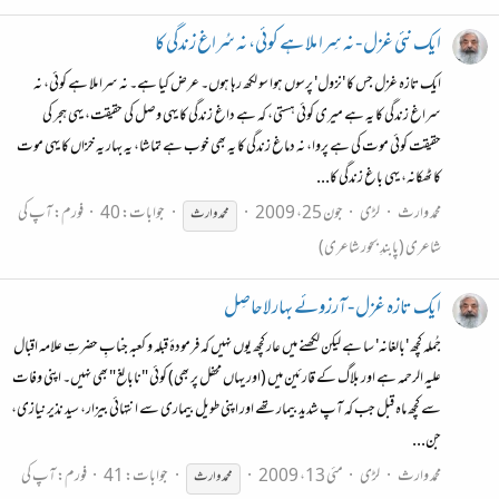
ایک نئی غزل - نہ سِرا ملا ہے کوئی، نہ سُراغ زندگی کا
ایک تازہ غزل جس کا 'نزول' پرسوں ہوا سو لکھ رہا ہوں۔ عرض کیا ہے۔ نہ سرا ملا ہے کوئی، نہ
سراغ زندگی کا یہ ہے میری کوئی ہستی، کہ ہے داغ زندگی کا یہی وصل کی حقیقت، یہی ہجر کی
حقیقت کوئی موت کی ہے پروا، نہ دماغ زندگی کا یہ بھی خوب ہے تماشا، یہ بہار یہ خزاں کا یہی موت
کا ٹھکانہ، یہی باغ زندگی کا...
محمد وارث
لڑی
جون 25، 2009
جوابات: 40
فورم:
آپ کی
محمد
وارث
شاعری (پابندِ بحور شاعری)
ایک تازہ غزل - آرزوئے بہار لاحاصِل
جُملہ کچھ 'بالغانہ' سا ہے لیکن لکھنے میں عار کچھ یوں نہیں کہ فرمودۂ قبلہ و کعبہ جنابِ حضرتِ علامہ اقبال
علیہ الرحمہ ہے اور بلاگ کے قارئین میں (اور یہاں محفل پر بھی) کوئی "نابالغ" بھی نہیں۔ اپنی وفات
سے کچھ ماہ قبل جب کہ آپ شدید بیمار تھے اور اپنی طویل بیماری سے انتہائی بیزار، سید نذیر نیازی،
جن...
محمد وارث
لڑی
مئی 13، 2009
جوابات: 41
فورم:
آپ کی
محمد
وارث