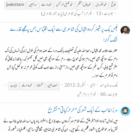
فاتح
محمد
اظہر نذیر
محمد
بلال اعظم
محمد
خلیل الرحمٰن
محمد
وارث
مہ جبین
ُُpakistani
جوابات: 13
فورم:
آپ کی شاعری (پابندِ بحور شاعری)
فیس بک پر شیئر کردہ اقبال کی شاعری سے ایک اقتباس جس پر مجھے قدرے
شک گزرا
حضرت علامہ محمد اقبال رحمۃ اللہ علیہ کی تصنیف بانگ درا کے حصّہ دوم کی غزل زندگی انساں کی اک
دم کے سوا کچھ بھی نہیں دم ہوا کی موج ہے، رم کے سوا کچھ بھی نہیں گل تبسم کہہ رہا تھا زندگانی کو
مگر شمع بولی، گریۂ غم کے سوا کچھ بھی نہیں راز ہستی راز ہے جب تک کوئی محرم نہ ہو کھل گیا جس
دم تو محرم کے سوا...
ملک عدنان احمد
لڑی
اکتوبر 3، 2012
الف عین
شمشاد
محمد
وارث
نایاب
جوابات: 66
فورم:
بزم سخن
مرزا غالب کے ایک شعر کی "حرحرکیاتی" تشریح
ہیں زوال آمادہ اجزا آفرینش کے تمام مہرِ گردوں ہے چراغ راہگزار باد یاں اسداللہ خان غالب نے
تقریباً ہر موضوع پر اشعار قلم بند کیے ہیں۔ ان کی شاعری تہذیبی، ثقافتی، مذہبی، فلسفیانہ شعور تو