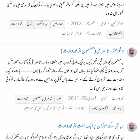
اپنے دامن میں سمیٹے ہوئے ہیں ہی لیکن اگر بنظرعمیق جائزہ لیا جائے تو ان کی شاعری میں سائنسی
شعور بھی شد و مد...
ذوالقرنین
لڑی
ستمبر 18، 2012
الف عین
سیدہ شگفتہ
فاتح
محمد
وارث
جوابات: 4
فورم:
غالبیات
چھوٹا غالب
وشوامتر - ناصر علی (مضمون از محمد وارث)
یہ مضمون کچھ دن قبل فیس بُک پر ایک ادبی گروپ میں منعقدہ جناب ناصر علی کی کتاب "اور" کی
تقریبِ رونمائی کیلیے لکھا گیا تھا، یہاں بھی دوستوں کے ساتھ شیئر کر رہا ہوں۔ ------ بات کو ایک
وضاحت سے شروع کرنے کے سوا میرے پاس کوئی چارہ نہیں ہے اور وہ یہ کہ خاکسار نہ تو کوئی
نقاد ہے اور نہ ہی اس کا...
محمد وارث
لڑی
فروری 25، 2011
اور
شاعری پر مضمون
محمد
وارث
جوابات: 4
فورم:
شاعری پر تنقیدی مضامین
ناصر علی
کتابوں پر تبصرہ
رباعی کے اوزان پر ایک بحث از محمد وارث
رباعی بھی خاصے کی چیز ہے، قدما اس کے چوبیس وزن بنا گئے سو عام شعرا کو اس سے متنفر کرنے