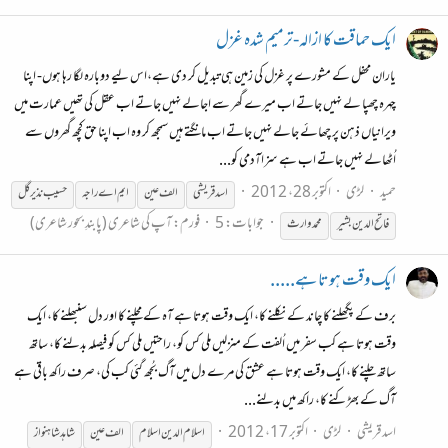
ایک حماقت کا ازالہ-ترمیم شدہ غزل
یاران محفل کے مشورے پر غزل کی زمین ہی تبدیل کر دی ہے،اس لیے دوبارہ لگا رہا ہوں- اپنا
چہرہ چھپا لے نہیں جاتے اب میرے گھر سے اجالے نہیں جاتے اب عقل کی تھیں عمارت میں
ویرانیاں ذہن پر چھائے جالے نہیں جاتے اب مانگتے ہیں سمجھ کر وہ اب اپنا حق کچھ گھروں سے
اُٹھالے نہیں جاتے اب ہے سزاآدمی کو...
حمید
لڑی
اکتوبر 28، 2012
اسد قریشی
الف عین
ایم اے راجہ
حسیب نذیر گل
جوابات: 5
فورم:
آپ کی شاعری (پابندِ بحور شاعری)
فاتح الدین بشیر
محمد
وارث
ایک وقت ہوتا ہے.....
برف کے پگھلنے کا چاند کے نکلنے کا، ایک وقت ہوتا ہے آہ کے مچلنے کا اور دل سنبھلنے کا، ایک
وقت ہوتا ہے کب سفر میں اُلفت کے منزلیں ملی کس کو، راحتیں ملی کس کو فیصلہ بدلنے کا، ساتھ
ساتھ چلنے کا، ایک وقت ہوتا ہے عشق کی مرے دل میں آگ بُجھ گئی کب کی، صرف راکھ باقی ہے
آگ کے بھڑکنے کا، راکھ میں بدلنے...
اسد قریشی
لڑی
اکتوبر 17، 2012
اسلام الدین اسلام
الف عین
شاہد شاہنواز