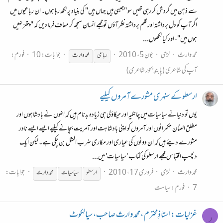
سے ذہن میں گردش کر رہی تھیں سو "جیسی ہیں جہاں ہیں" کی بنیاد پر لکھ رہا ہوں۔ ان رباعیوں میں
اگر آپ کو دل برداشتہ اور قلم برداشتہ نظر آؤں تو مجھے انسان سمجھ کر معاف فرما دیں کہ "پتھّر نہیں
ہوں میں"، اور کیا لکھوں...
محمد وارث
لڑی
جون 5، 2010
جوابات: 10
فورم:
رباعی
محمد
وارث
آپ کی شاعری (پابندِ بحور شاعری)
ارسطو کے سنہری مشورے آمروں کیلیے
یوں تو دنیائے سیاسیات میں چانکیہ اور میکاؤلی ہی زیادہ بدنام ہیں کہ انہوں نے بادشاہوں اور
مطلق العنان حکمرانوں اور آمروں کو اپنی بادشاہت اور آمریت بچانے کیلیے ایسے ایسے نادر
مشورے دیئے ہیں کہ ان دونوں کی عیاری اور مکاری ضرب المثل بن چکی ہے۔ لیکن ایک
دلچسپ اقتباس مجھے ارسطو کی کتاب 'سیاسیات' میں...
محمد وارث
لڑی
فروری 17، 2010
جوابات:
ارسطو
سیاسیات
محمد
وارث
7
فورم:
سیاست
غزلیات: استاذِمحترم ،محمد وارث صاحب، سیالکوٹ
ر