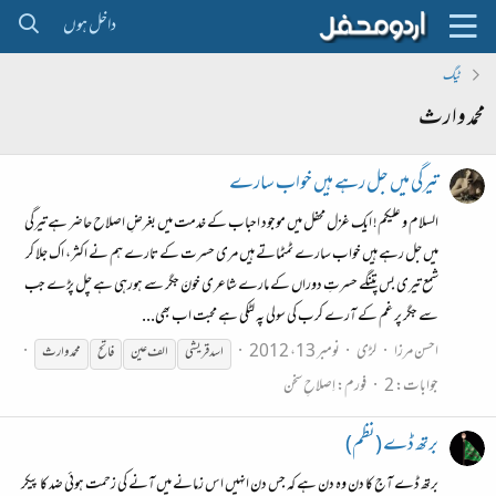
داخل ہوں
ٹیگ
محمد وارث
تیرگی میں جل رہے ہیں خواب سارے
السلام و علیکم! ایک غزل محفل میں موجود احباب کے خدمت میں بغرضِ اصلاح حاضر ہے تیرگی
میں جل رہے ہیں خواب سارے ٹمٹماتے ہیں مری حسرت کے تارے ہم نے اکثر، اک جلا کر
شمع تیری بس پتنگے حسرتِ دوراں کے مارے شاعری خونَ جگر سے ہورہی ہے چل پڑے جب
سے جگر پر غم کے آرے کرب کی سولی پہ لٹکی ہے محبت اب بھی...
احسن مرزا
لڑی
نومبر 13، 2012
اسد قریشی
الف عین
فاتح
محمد
وارث
جوابات: 2
فورم:
اِصلاحِ سخن
برتھ ڈے (نظم)
برتھ ڈے آج کا دن وہ دن ہے کہ جس دن انہیں اس زمانے میں آنے کی زحمت ہوئی ضد کا پیکر