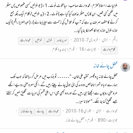
غزلیات: استاذِمحترم ،محمد وارث صاحب، سیالکوٹ نوٹ۔1: ( جو غزلیں کسی مخصوص پس منظر
میں لکھی گئی تھیں، ان کا پس منظر حذف کیا گیا ہے) نوٹ۔2 : (یہ غزلیں/ کلام ایک جگہ جمع
کرنے کا مقصد صرف یہ ہے کہ آپ کو تلاش کی زحمت سے بچایا جائے)۔(عبدالعزیز راقم) ایک
تازہ غزل تازہ ہوا کا جھونکا بنایا گیا...
راقم
لڑی
فروری 7، 2010
صریرِ خامہ
غزل
غزلیں
محمد
وارث
جوابات: 16
فورم:
پسندیدہ کلام
کلامِ
وارث
محفل چائے خانہ
محفل چائے خانہ پروفیسر تنقید علی خان۔ "۔۔۔۔۔۔ تو جناب میں عرض کر رہا تھا کہ جب تک
ہمارے ادبا و شعرا ناخالص دودھ کی بنی ہوئی چائے پیتے رہیں گے، انکی معروضی رویے انکے
عروضی رویوں سے الجھتے ہی رہیں گے اور وہ کبھی بھی اس اعلیٰ قسم کی ادبیات تخلیق نہیں کر سکتے
جسے تخلیق کہا جا سکے۔" مولانا سبز...
محمد وارث
لڑی
جنوری 16، 2010
محمد
وارث
چائے
چائے خانہ
جوابات: 890
فورم:
محفل چائے خانہ