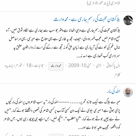
شاعری (پابندِ بحور شاعری)
بلا کشانِ محبّت کی رسم جاری ہے - محمد وارث
بلا کشانِ محبّت کی رسم جاری ہے وہی اٹھانا ہے پتھر جو سب سے بھاری ہے نگاہِ شوق نہیں، آہِ
صبح و شام نہیں عجب فسردہ دلی، حیف، مجھ پہ طاری ہے یہی متاع ہے میری، یہی مرا حاصل
نہالِ غم کی لہو سے کی آبیاری ہے زبانِ حق گو نہ تجھ سے رکے گی اے زردار جنونِ عشق پہ
سرداری کب تمھاری ہے اسد نہ...
دل پاکستانی
لڑی
مئی 10، 2009
جوابات: 18
فورم:
پسندیدہ
محمد
وارث
کلام
اللہ کی مار
میرے بلاگ سے ایک تازہ تحریر۔۔۔۔۔ ------- اللہ کی مار "یہ سب شاعروں پر اللہ کی مار کیوں
پڑی ہوتی ہے؟ میری بیوی نے ایک دن کسی کتاب پر کسی شاعر کی تصویر دیکھتے ہوئے کہا۔" میں
نے بے چین ہوتے ہوئے کہا۔ "کیا مطلب"۔ "کچھ نہیں، بس ایسے ہی پوچھ رہی ہوں، جس شاعر
کو دیکھو، عجیب حلیہ ہوتا ہے اور...