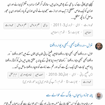
کیلیے یہی کافی ہے کہ رباعی کے چوبیس وزن ہیں، حالانکہ اگر تھوڑا سا تدبر و تفکر کیا جائے اور ان
اوزان کو ایک خاص منطقی ترتیب اور انداز سے سمجھا جائے تو ان اوزان کو یاد رکھنا اور ان پر عبور
حاصل کرنا کچھ مشکل...
محمد وارث
لڑی
فروری 3، 2011
رباعی
علم عروض
علمِ عروض
محمد
وارث
جوابات: 5
فورم:
مضامین
مضامین
غزل - در دیکھنا کبھی، کبھی دیوار دیکھنا
غزل - در دیکھنا کبھی، کبھی دیوار دیکھنا شاہین فصیحؔ ربانی شاید یہی جنوں کے ہیں آثار دیکھنا ’’در
دیکھنا کبھی‘ کبھی دیوار دیکھنا‘‘ رکھنا قدم وہ اپنا جوانی کے چاند پر عشقِ بتاں میں دل کو گرفتار دیکھنا
پانا نہیں نجات ابھی ایک رنج سے اک اور غم سے زیست کو دوچار دیکھنا ساحل پہ اک...
ایس فصیح ربانی
لڑی
جولائی 30، 2010
الف عین
خاور چودھری
م م مغل
جوابات: 0
فورم:
آپ کی شاعری (پابندِ بحور شاعری)
محمد
وارث
چند تازہ رباعیاں، بلاگ کے حوالے سے
صریرِ خامۂ وارث کو اس "نقار خانے" میں دو سال ہو گئے، اسی حوالے سے کچھ رباعیاں کل شام