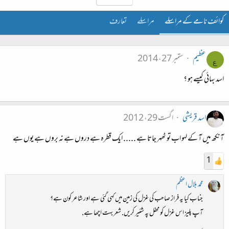
کوائف نامے کے مراسلے
مراسلے
تعارف
عظیم
ستمبر 27، 2014
ع
اسد بهائی کیسے ہو ؟
اسد قریشی
اگست 29، 2012
آنکھ میں آ کے لہو اب تو ٹھہر جاتا ہے ..... ایک قطرہ ہے دروں ہے نہ بروں ہے یوں ہے
1
محمد بلال اعظم
جناب کیا یہ فراز صاحب کی غزل کی زمین میں کہی گئی ہے اور شاعر کون ہے؟
آپ پلیز اس غزل کو محفل پہ شئیر کریں. شعر بہت اچھا ہے.