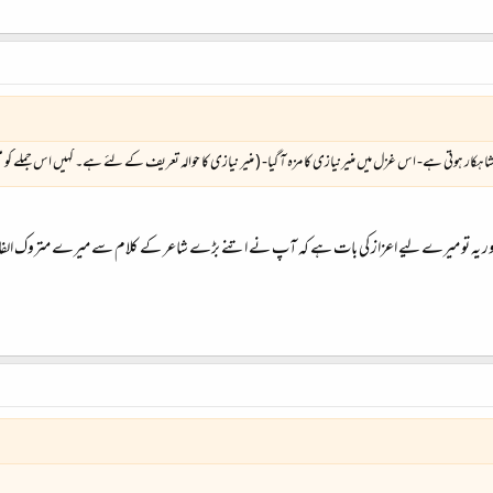
 ہوتی ہے- اس غزل میں منیرنیازی کا مزہ آ گیا- ( منیر نیازی کا حوالہ تعریف کے لئے ہے۔ کہیں اس جملے کو من
اور یہ تو میرے لیے اعزاز کی بات ہے کہ آپ نے اتنے بڑے شاعر کے کلام سے میرے متروک الفاظ کا