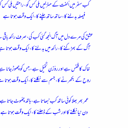
کب سفر میں اُلفت کے منزلیں ملی کس کو، راحتیں ملی کس کو
فیصلہ بدلنے کا، ساتھ ساتھ چلنے کا، ایک وقت ہوتا ہے
عشق کی مرے دل میں آگ بُجھ گئی کب کی، صرف راکھ باقی 
آگ کے بھڑکنے کا، راکھ میں بدلنے کا، ایک وقت ہوتا ہ
خاک کا قَفس ہے اور روُزنِ تَخیّل ہے، جس کو چھوڑ جانا ہے
روح کے بکھرنے کا، جسم سے نکلنے کا، ایک وقت ہوتا ہ
عمر بھر بھلا کوئی ساتھ کب نبھاتا ہے، ہاتھ چھُوٹ جاتا ہے
دن نیا نکلنے کا اور شب کے ڈھلنے کا، ایک وقت ہوتا ہے