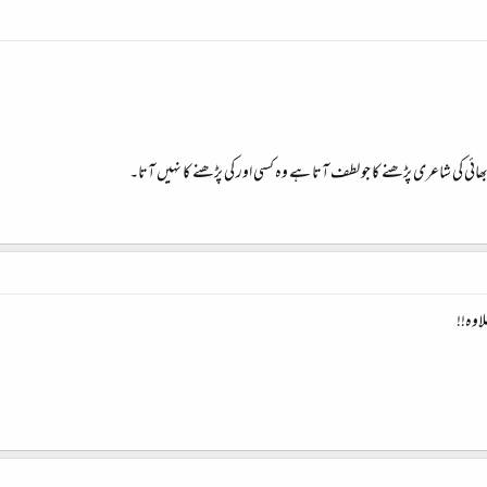
ھائی کی شاعری پڑھنے کا جو لطف آتا ہے وہ کسی اور کی پڑھنے کا نہیں آتا۔
اوہ!!