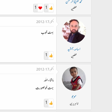
محمد حفیظ الرحمٰن
1
1
محفلین
اکتوبر 17، 2012
بہت خوب
اسامہ جمشید
1
محفلین
اکتوبر 17، 2012
ماشاء اللہ
بہت خوبصورت
موجو
1
لائبریرین