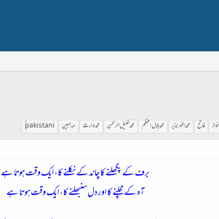
نواز
فاتح
محمد اظہر نذیر
محمد بلال اعظم
محمد خلیل الرحمٰن
محمد وارث
مہ جبین
ُُpakistani
برف کے پگھلنے کا چاند کے نکلنے کا، ایک وقت ہوتا ہے
آہ کے مچلنے کا اور دل سنبھلنے کا، ایک وقت ہوتا ہے