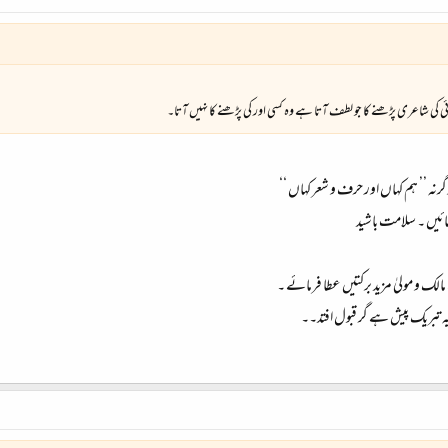
ی کی شاعری پڑھنے کا جو لطف آتا ہے وہ کسی اور کی پڑھنے کا نہیں آتا۔
ہ ’’ ہم کہاں اور حرف و شعر کہاں ‘‘
ئیں ۔ سلامت باشید
لک و مولیٰ مزید برکتیں عطا فرمائے ۔
ہ تبریک پیش ہے گر قبول افتد۔۔