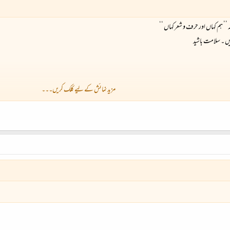
’ ہم کہاں اور حرف و شعر کہاں ‘‘
ں ۔ سلامت باشید
مزید نمائش کے لیے کلک کریں۔۔۔
و مولیٰ مزید برکتیں عطا فرمائے ۔
بریک پیش ہے گر قبول افتد۔۔