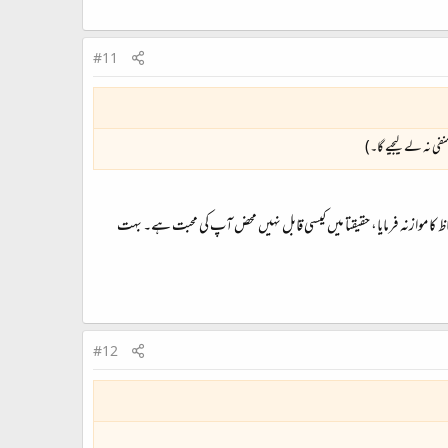
#11
فی نہ لے لیجیے گا۔)
 موازنہ فرمایا، حقیقتا میں کیسی قابل نہیں محض آپ کی محبت ہے۔ بہت
#12