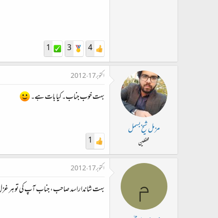
1
3
4
اکتوبر 17، 2012
بہت خوب جناب۔ کیا بات ہے۔
مزمل شیخ بسمل
1
محفلین
اکتوبر 17، 2012
م
بہت شانداراسد صاحب، جناب آپ کی تو ہر غزل شاہک