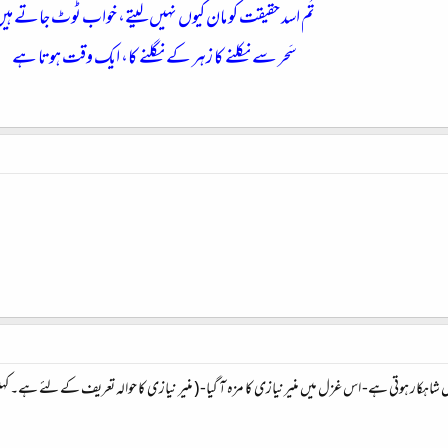
تُم اسد حقیقت کو مان کیوں نہیں لیتے، خواب ٹوٹ جاتے ہی
سَحر سے نکلنے کا زہر کے نگلنے کا، ایک وقت ہوتا ہے
ار ہوتی ہے- اس غزل میں منیرنیازی کا مزہ آ گیا- ( منیر نیازی کا حوالہ تعریف کے لئے ہے۔ کہیں 