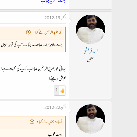
بہت شکریہ جناب!
اکتوبر 19، 2012
محمد حفیظ الرحمٰن نے کہا:
بہت شانداراسد صاحب، جناب آپ کی تو ہر غزل شاہکار
اسد قریشی
محفلین
بھائی محمد حفیظ الرحمٰن صاحب آپ کی محبت ہے 
خوش رہیئے!
1
اکتوبر 22، 2012
أسامة جمشيد نے کہا:
بہت خوب