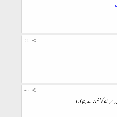
ں
#2
#3
اس جملے کو منفی نہ لے لیجیے گا۔)