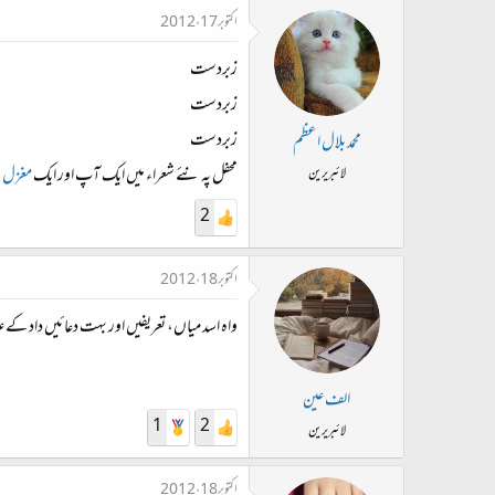
اکتوبر 17، 2012
زبردست
زبردست
زبردست
محمد بلال اعظم
محفل پہ نئے شعراء میں ایک آپ اور ایک
مغزل
ب
لائبریرین
2
اکتوبر 18، 2012
واہ اسد میاں، تعریفیں اور بہت دعائیں داد کے عل
الف عین
1
2
لائبریرین
اکتوبر 18، 2012