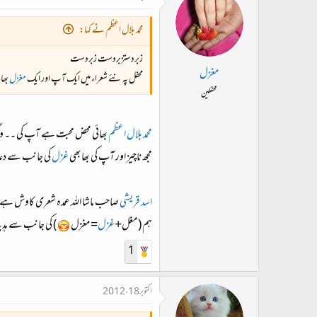
محمد بلال اعظم نے کہا:
زبردستزبردست زبردست
مغزل
محفل پہ نئے شعراء میں ایک آپ اور ایک
مغزل
بھائ
محفلین
محمد بلال اعظم
بھائی محض محبت ہے آپ کی ۔۔ وگرن
مجھ ناچیز اور آپ کی بھابھی
غزل
کی جانب سے دعا
اسد قریشی
صاحب ماشا اللہ عمدہ شعری کاوش ہے ما
ہم ( مغل+
غزل
= مغزل
) کی جانب سے ہدی
1
اکتوبر 18، 2012