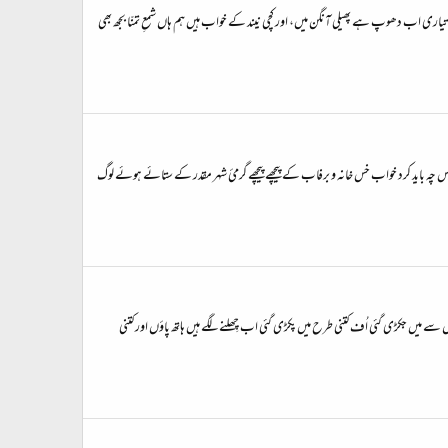
یاری اب دھوپ ہے پھیلی آنگن میں، اور کچی نیند کے خواب ہیں ہم ہاں شمعِ تمنّا بجھ بھی
 پس چہ باید کرد خواب خس خانہ و برفاب کے پیچھے پیچھے گرمیٔ شہر مقدر کے ستائے ہوئے لوگ
وں سے میں جکڑی گئی اُف کتنی طرح میں پکڑی گئی اب چِھلنے لگے ہیں ہاتھ پاؤں اور کتنی