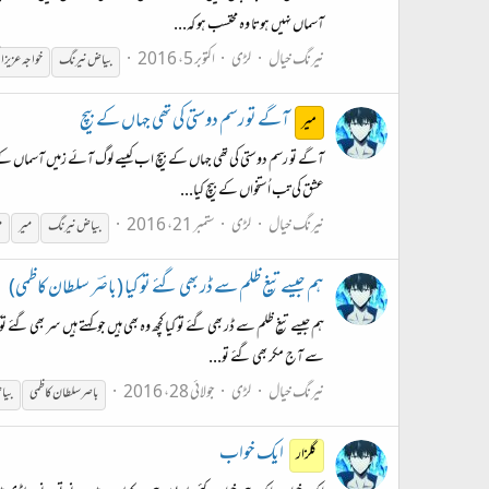
آسماں نہیں ہوتا وہ محتسب ہو کہ...
نیرنگ خیال
لڑی
اکتوبر 5، 2016
بیاض
نیرنگ
خواجہ عزیز 
آگے تو رسم دوستی کی تھی جہاں کے بیچ
میر
آگے تو رسم دوستی کی تھی جہاں کے بیچ اب کیسے لوگ آئے زمیں آسماں کے بی
عشق کی تب اُستخواں کے بیچ کیا...
نیرنگ خیال
لڑی
ستمبر 21، 2016
بیاض
نیرنگ
میر
م
ہم جیسے تیغ ظلم سے ڈر بھی گئے تو کیا (باصؔر سلطان کاظمی)
ہم جیسے تیغ ظلم سے ڈر بھی گئے تو کیا کچھ وہ بھی ہیں جو کہتے ہیں سر بھی گئے
سے آج مکر بھی گئے تو...
نیرنگ خیال
لڑی
جولائی 28، 2016
باصر سلطان کاظمی
بیا
ایک خواب
گلزار