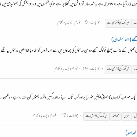
ا ہوں جو رہ گیا ہے وہ شاعری ہے یہ شہر سارا تو روشنی میں کھلا پڑا ہے سو کیا لکھوں میں وہ دور جنگل کی جھونپڑی می
جوابات: 9
فورم:
پسندیدہ کلام
گ
نیرنگ
کی ڈائری سے
ے (احمد سلمان)
بتوں کے عذاب جھیلے تو لوگ سمجھے وہ جن درختوں کی چھاؤں میں سے مسافروں کو اٹھا دیا تھا انہیں درختوں پہ اگلے مو
جوابات: 19
فورم:
پسندیدہ کلام
گ
نیرنگ
کی ڈائری سے
 تھا ایک سراب کناروں کا جھڑتی اینٹیں سُرخ بُرادہ کب تک اپنے ساتھ رکھیں وقت چھتوں کو چاٹ رہا ہے ، دشمن ہے دی
جوابات: 17
فورم:
پسندیدہ کلام
زل
غزل
محمداحمد
نیرنگ
کی ڈائری سے
مداحمد)