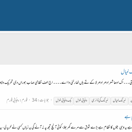
گ خیال
ی۔۔۔ اک ادھا شعر ادھر ادھر لا کے تے ہاں ٹھار لئی دا اے۔۔۔۔ اج الف نظامی صاب ہوراں دی تحریک دلاون
جوابات: 34
فورم:
پنجابی فورم
ن
نیرنگ
خیال
نیرنگ
کی ڈائری
پنجابی غزل
ہک پنجابی غزل
م ہے
ہ وہی بتوں کا نظام ہے بڑے شوق سے مرے گھر جلا، کوئی آنچ تجھ پہ نہ آئے گی یہ زباں کسی نے خرید لی، یہ قلم