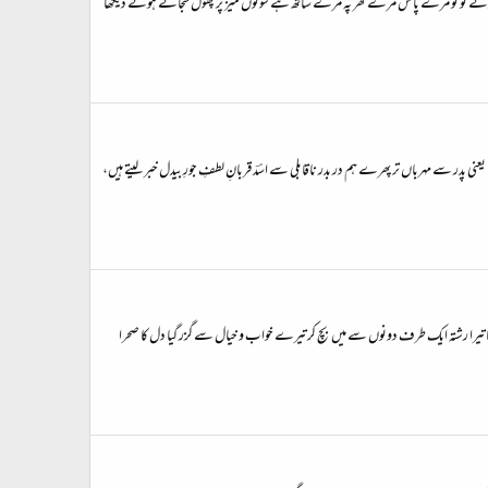
ے ہوئے تو تو مرے پاس مرے گھر پہ مرے ساتھ ہے سونوںؔ میز پر پھول سجاتے ہوئے دیکھا
پدر سے مہرباں تر پھرے ہم در بدر ناقابلی سے اسؔد قربانِ لطفِ جورِ بیدل خبر لیتے ہیں،
یرا رشتہ ایک طرف دونوں سے میں بچ کر تیرے خواب و خیال سے گزر گیا دل کا صحرا