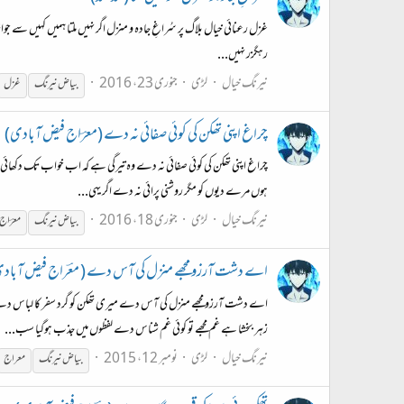
غزل رعنائی خیال بلاگ پر سُراغِ جادہ و منزل اگر نہیں ملتا ہمیں کہیں سے جوازِ س
رہگزر نہیں...
نیرنگ خیال
لڑی
جنوری 23، 2016
بیاض
نیرنگ
غزل
چراغ اپنی تھکن کی کوئی صفائی نہ دے (معرؔاج فیض آبادی)
چراغ اپنی تھکن کی کوئی صفائی نہ دے وہ تیرگی ہے کہ اب خواب تک دکھائی 
ہوں مرے دیوں کو مگر روشنی پرائی نہ دے اگر یہی...
نیرنگ خیال
لڑی
جنوری 18، 2016
بیاض
نیرنگ
معرؔاج
اے دشت آرزو مجھے منزل کی آس دے ( معؔراج فیض آباد
اے دشت آرزو مجھے منزل کی آس دے میری تھکن کو گرد سفر کا لباس دے 
زہر بخشا ہے غم مجھے تو کوئی غم شناس دے لفظوں میں جذب ہوگیا سب...
نیرنگ خیال
لڑی
نومبر 12، 2015
بیاض
نیرنگ
معراج