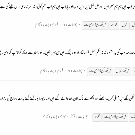
سیراب ہیں ہم ہم صحرا ہیں اور جل تھل ہیں، ہیں دریا اور پایاب ہیں ہم اب غم کوئی، نہ سرشاری، بس چلنے کی ہے ت
جوابات: 6
فورم:
پسندیدہ کلام
زل
غزل
محمداحمد
نیرنگ
کی ڈائری سے
ارف صاحب کی یہ مشہور زمانہ نظم محفل تو درکنار اردو ٹائپنگ میں ہی میسر نہیں۔ سو ریختہ سے دیکھ کر ٹائپ کر دی۔
جوابات: 5
فورم:
پسندیدہ کلام
نیرنگ
خیال
نیرنگ
کی ڈائری سے
 کنگن گلے میں ہنسلی کمر بند، چھلّے اور بِچھوے ناک کان چِھدوائے گئے ہیں اور زیور زیور کہتے کہتے رِیت رواج کی رسی
جوابات: 27
فورم:
پسندیدہ کلام
نگ
نیرنگ
کی ڈائری سے
گلزار