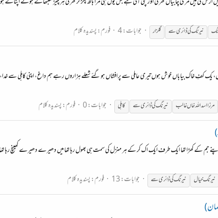
ڑس لی ہیں مری چابیاں گھر کی اور چلی آئی ہے بس یوں ہی مرا ہاتھ پکڑ کر گھر کی ہر چیز سنبھالے ہوئے اپنائ
جوابات: 4
فورم:
پسندیدہ کلام
نگ
نیرنگ
کی ڈائری سے
گلزار
، یک کفِ خاک بیاباں خوش ہوں تیری عاملی سے پرافشاں ہو گئے شعلے ہزاروں رہے ہم داغ، اپنی کاہلی سے خدا، یعنی 
جوابات: 0
فورم:
پسندیدہ کلام
مرزا اسد الله خاں غالب
نیرنگ
کی ڈائری سے
کاہلی
)
جم کے کھڑا تھا ایک طرف ایک اک کر کے ہر منزل کی سمت ہی بھول رہا تھا میں دھیرے دھیرے کھینچ رہا تھا ت
جوابات: 13
فورم:
پسندیدہ کلام
نیرنگ
خیال
نیرنگ
کی ڈائری سے
لمان)