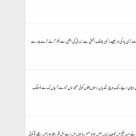
 تری یاد کی لہر جیسے زنجیر چھنک اُٹھتی ہے زندانی کی اجنبی سے نظر آئے ترے چہرے
ان ناں دیون اپنے رنگ وِچ رنگدیاں راتاں مینوں کوئی سمجھ ناں آوے آئیاں کہدے ڈھنگ
امید نفع میں خوف زیاں نہیں ہوتا سہم رہا ہوں میں اے اہل قبر بتلا دو زمیں تلے تو کوئی