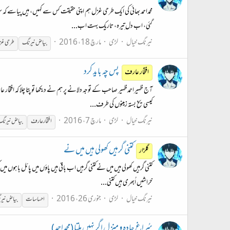
محمداحمد بھائی کی ایک طرحی غزل ہم اپنی حقیقت کس سے کہیں، ہیں پیاسے کہ 
گئی، اب دل تِیرہ، تاریک بہت اب...
نیرنگ خیال
لڑی
مارچ 18، 2016
بیاض
نیرنگ
طرحی غ
پس چہ باید کرد
افتخار عارف
آج ظہیراحمدظہیر صاحب کے توجہ دلانے پر ہم نے دیکھا تو پتا چلا کہ افتخار ع
کیسی یخ بستہ زمینوں کی طرف...
نیرنگ خیال
لڑی
مارچ 7، 2016
افتخار عارف
بیاض
نیرنگ
کتنی گرہیں کھولی ہیں میں نے
گلزار
کتنی گرہیں کھولی ہیں میں نے کتنی گرہیں اب باقی ہیں پاؤں میں پائل باہوں میں
خراشیں اُبھری ہیں کتنی...
نیرنگ خیال
لڑی
جنوری 26، 2016
احساسات
بیاض
نیر
سُراغِ جادہ و منزل اگر نہیں ملتا (محمداحمد)