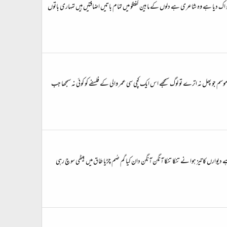
ں جو اک دیا ہے وہ شاعری ہے دلوں کے مابین گفتگو میں تمام باتیں اضافتیں ہیں تمہاری باتوں
سم جو پھل نہ اترے تو لوگ سمجھے اس ایک کچی سی عمر والی کے فلسفے کو کوئی نہ سمجھا جب
وارں کا تیز ہوا نے تنکا تنکا آنگن آنگن دان کیا گم صُم چڑیا طاق میں بیٹھی سوچ رہی