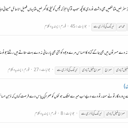
فر نہیں ملتا لکھیں بھی دشت نوردی کا کچھ سبب تو کیا بجُز کہ قیس کو لیلیٰ کا گھر نہیں ملتا یہاں فصیلِ انا حائلِ مسیحائ
جوابات: 45
فورم:
پسندیدہ کلام
محمداحمد
نیرنگ
کی ڈائری سے
نہ دے مسرتوں میں بھی جاگے گناہ کا احساس مرے وجود کو اتنی بھی پارسائی نہ دے بہت ستاتے ہیں رشتے جو ٹوٹ ج
جوابات: 27
فورم:
پسندیدہ کلام
 فیض آبادی
معراج
معراج فیض آبادی
نیرنگ
کی ڈائری سے
ی)
پروردگار تو نے سمندر تو دے دیے اب میرے خشک ہونٹوں کو صحرا کی پیاس دے فرصت کہاں کہ ذہن مسائل س
جوابات: 8
فورم:
پسندیدہ کلام
معراج فیض آبادی
نیرنگ
کی ڈائری سے