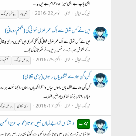
ابھی پاپ ہے ابھی میرا سجدہ حرام ہے میں یہ...
نیرنگ خیال
لڑی
نومبر 22، 2016
بشیر بدر
بیاض
نیرنگ
میں نے کس شوق سے اِک عمر غزل خوانی کی (شبنم رومانی)
میں نے کس شوق سے اِک عمر غزل خوانی کی کتنی گہری ہیں لکیریں مری پیشا
کے نقوش جب ترے حُسن پہ میں نے نظرثانی کی مجھ...
نیرنگ خیال
لڑی
اکتوبر 25، 2016
بیاض
نیرنگ
شبنم روما
گِن گِن تارے لنگھدیاں راتاں (برؔی نظامی)
گِن گِن تارے لنگھدیاں راتاں سپّاں وانگر ڈنگدیاں راتاں رانجھا تخت ہزار
دیاں راتاں برؔی نظامی یاد نئیں مینوں...
نیرنگ خیال
لڑی
اکتوبر 17، 2016
بری نظامی
بیاض
نیرن
ادا شناس ترا بےزباں نہیں ہوتا (خواجہ عزیز الحسن
مجذوب
ادا شناس ترا بےزباں نہیں ہوتا کہے وہ کس سے کوئی نکتہ داں نہیں ہوتا سب 