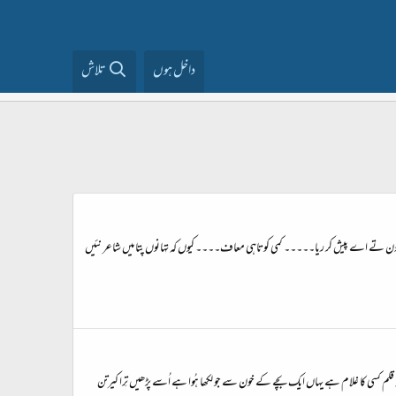
داخل ہوں
تلاش
 تے اے پیش کر ریا۔۔۔۔۔ کمی کوتاہی معاف۔۔۔۔ کیوں کہ تہانوں پتا میں شاعر نئیں
 کسی کا غلام ہے یہاں ایک بچے کے خون سے جو لکھا ہُوا ہے اُسے پڑھیں تِرا کیرتن