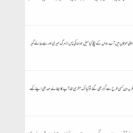
کو اپنی موجوں میں آب رواں کے بیچ کیا میل ہو ہما کی پس از مرگ میری اور ہے جائے گیر
منتظر یہ دن کسی طرح سے گزر بھی گئے تو کیا اک مکر ہی تھا آپ کا ایفائے عہد بھی اپنے کہے