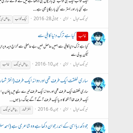
ایک خواب ایک ہی خواب کئی بار یوں ہی دیکھا ہے میں نے تو نے ساڑی میں ا
ہے کئی بار اور بستر سے کئی بار جگایا بھی ہے...
نیرنگ خیال
لڑی
جولائی 28، 2016
ایک خواب
بیاض
نیر
کیا ہے ترکِ دنیا کاہلی سے
غالب
کیا ہے ترکِ دنیا کاہلی سے ہمیں حاصل نہیں بے حاصلی سے خراجِ دیہہِ ویراں
لیکن بیدلی سے
نیرنگ خیال
لڑی
جون 10، 2016
بیاض
نیرنگ
غالب
ساری خلقت ایک طرف تھی اور دوانہ ایک طرف (اختر شمار
ساری خلقت ایک طرف تھی اور دوانہ ایک طرف تیرے لیے میں پاؤں پہ اپنے 
ایک طرف تھا آنکھ کا دریا ایک طرف آگے آگے بھاگ رہا ہوں...
نیرنگ خیال
لڑی
جون 6، 2016
اختر شمار
بیاض
نیرنگ
جو دکھ رہا اسی کے اندر جو ان دکھا ہے وہ شاعری ہے (احمد س