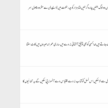
ی وہاں وہ لوگ جنہیں چارہ گر نہیں ملتا ہزار کو چہء نکہت میں ڈالیے ڈیرے مگر وہ پھول سرِ
اتے ہیں خدا کسی کو بھی توفیق آشنائی نہ دے میں ساری عمر اندھیروں میں کاٹ سکتا
ے لڑ سکیں اس نسل کو کتاب نہ دے اقتباس دے آنسو نہ پی سکیں گے یہ تنہائیوں کا