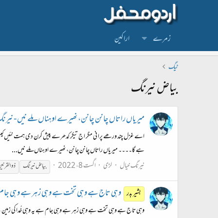
زمرے
اراکین
ٹیگ
بیاض نیرنگ
میریاں راتاں چانن چانن، نھیرے اوہناں ملے نیں - نیرن
اے غزل چند ورھے پرا نی مگر اج تیکر کدھرے پیش کرن دی ہمت نئیں کیت
ہے گا۔۔۔۔ میریاں راتاں چانن چانن، نھیرے اوہناں ملے نیں...
نیرنگ خیال
لڑی
اگست 8، 2022
بیاض
نیرنگ
ذوالقرنی
وہی تاج ہے وہی تخت ہے وہی زہر ہے وہی جا
بشیر بدر
وہی تاج ہے وہی تخت ہے وہی زہر ہے وہی جام ہے یہ وہی خُدا کی زمین ہے ی