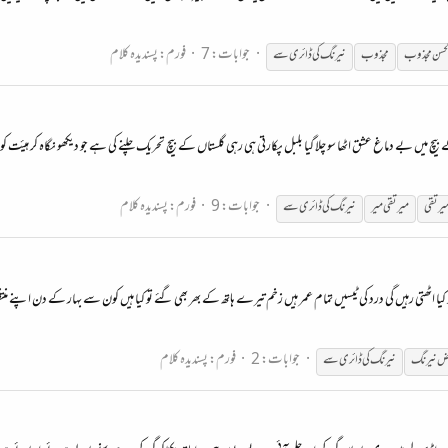
جوابات: 7
فورم:
پسندیدہ کلام
الحسن مجذوب
مجذوب
نیرنگ
کی ڈائری سے
چ میں بے دماغ عشق اٹھا سو چلا گیا بلبل پکارتی ہی رہی گلستاں کے بیچ تحریک چلنے کی ہے جو دیکھو نگاہ کر ہیئت 
جوابات: 9
فورم:
پسندیدہ کلام
یر تقی
میر تقی میر
نیرنگ
کی ڈائری سے
 تو کیا اٹھتی رہیں گی درد کی ٹیسیں تمام عمر ہیں زخم تیرے ہاتھ کے بھر بھی گئے تو کیا ہیں کون سے بہار کے دن اپنے 
جوابات: 2
فورم:
پسندیدہ کلام
ض
نیرنگ
نیرنگ
کی ڈائری سے