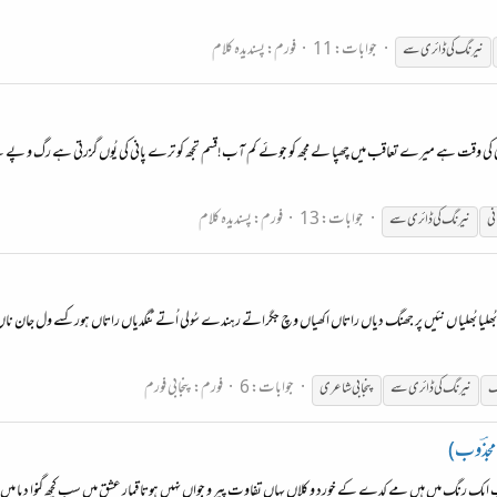
جوابات: 11
فورم:
پسندیدہ کلام
نیرنگ
کی ڈائری سے
نی کی وقت ہے میرے تعاقب میں چھپا لے مجھ کو جوئے کم آب!قسم تجھ کو ترے پانی کی یُوں گزرتی ہے رگ و پے سے
جوابات: 13
فورم:
پسندیدہ کلام
نی
نیرنگ
کی ڈائری سے
ہ بُھلیا بُھلیا ں نئیں پر جھنگ دیاں راتاں اکھیاں وچ جگراتے رہندے سُولی اُتے ٹنگدیاں راتاں ہور کسے ول ج
جوابات: 6
فورم:
پنجابی فورم
گ
نیرنگ
کی ڈائری سے
پنجابی شاعری
 مجذؔوب)
ایک رنگ میں ہیں مے کدے کے خورد و کلاں یہاں تفاوت پیر و جواں نہیں ہوتا قمار عشق میں سب کچھ گنوا دیا میں نے 