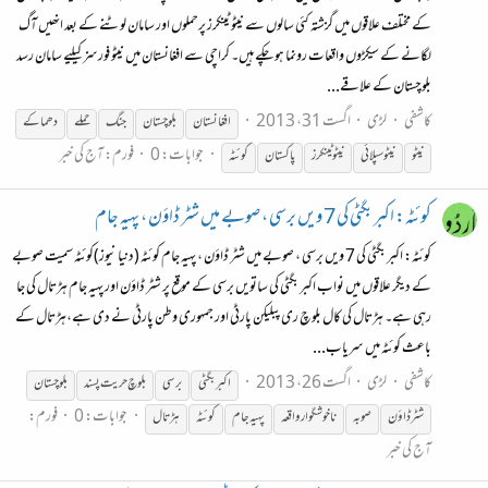
کے مختلف علاقوں میں گزشتہ کئی سالوں سے نیٹو ٹینکرز پرحملوں اور سامان لوٹنے کے بعد انھیں آگ
لگانے کے سیکڑوں واقعات رونما ہو چکے ہیں۔ کراچی سے افغانستان میں نیٹو فورسز کیلیے سامان رسد
بلوچستان کے علاقے...
کاشفی
لڑی
اگست 31، 2013
افغانستان
بلوچستان
جنگ
حملے
دھماکے
جوابات: 0
فورم:
آج کی خبر
نیٹو
نیٹو سپلائی
نیٹو ٹینکرز
پاکستان
کوئٹہ
کوئٹہ: اکبر بگٹی کی 7 ویں برسی ، صوبے میں شٹر ڈاؤن ، پہیہ جام
کوئٹہ: اکبر بگٹی کی 7 ویں برسی ، صوبے میں شٹر ڈاؤن ، پہیہ جام کوئٹہ (دنیا نیوز)کوئٹہ سمیت صوبے
کے دیگر علاقوں میں نواب اکبر بگٹی کی ساتویں برسی کے موقع پر شٹر ڈاؤن اور پہیہ جام ہڑتال کی جا
رہی ہے۔ ہڑتال کی کال بلوچ ری پبلیکن پارٹی اور جمہوری وطن پارٹی نے دی ہے،ہڑتال کے
باعث کوئٹہ میں سریاب...
کاشفی
لڑی
اگست 26، 2013
اکبر بگٹی
برسی
بلوچ حریت پسند
بلوچستان
جوابات: 0
فورم:
شٹر ڈاؤن
صوبہ
ناخوشگوار واقعہ
پہیہ جام
کوئٹہ
ہڑتال
آج کی خبر