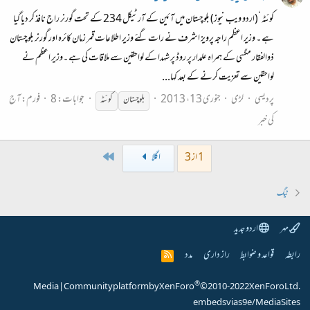
کوئٹہ ‘(اردو ویب نیوز) بلوچستان میں آئین کے آرٹیکل 234 کے تحت گورنر راج نافذ کر دیا گیا
ہے ۔ وزیر اعظم راجہ پرویز اشرف نے رات گئے وزیر اطلاعات قمر زمان کائرہ اور گورنر بلوچستان
ذوالفقار مگسی کے ہمراہ علمدار پر روڈ پر شہدا کے لواحقین سے ملاقات کی ہے ۔وزیر اعظم نے
لواحقین سے تعزیت کرنے کے بعد کہا...
پردیسی
لڑی
جنوری 13، 2013
جوابات: 8
فورم:
آج
بلوچستان
کوئٹہ
کی خبر
Last
1 از 3
اگلا
ٹیگ
مہر
اردو جدید
رابطہ
قواعد و ضوابط
راز داری
مدد
R
S
S
®
Media
|
Community platform by XenForo
© 2010-2022 XenForo Ltd.
embeds via s9e/MediaSites