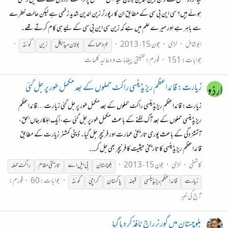
کیا اردو محفل کے رکن زین الدین بولان میڈیکل کمپلیکس پر دہشت گردوں کے حملے میں زخمی
ہوئے ہیں؟ سی این بی سی کے مطابق ان کا رپورٹر زین الدین شدید زخمی ہے لیکن حالت خطرے
سے باہر ہے اور میرے علم میں ہے کہ زین سی این بی سی کے لیے ہی کام کرتے تھے۔
ابوشامل
لڑی
جون 15، 2013
بم دھماکے
بولان میڈیکل
زین
کوئٹہ
جوابات: 151
فورم:
تہنیتی پیغامات و دعائیہ کلمات
زیارت: قائداعظم ریزیڈینسی راکٹ حملوں کے بعد مکمل طور پر جل گئی
زیارت: قائداعظم ریزیڈینسی راکٹ حملوں کے بعد مکمل طور پر جل گئی زیارت…قائداعظم
ریزیڈینسی حملوں کے بعد آگ لگنے کے باعث مکمل طورپر جل گئی ہے،ایک اہلکار جاں بحق،
آتشزدگی کے باعث پوری تاریخی عمارت اور فرنیچر جل گیا۔ ڈپٹی کمشنر زیارت کے مطابق
قائداعظم ریزیڈینسی کا تاریخی حیثیت کا فرنیچر بھی جل کر...
کاشفی
لڑی
جون 15، 2013
بلوچستان
بی ایل اے
تاریخی مقام
راکٹ حملہ
جوابات: 60
فورم:
زیارت
قائداعظم ریزیڈینسی
قبضہ
پاکستان
کراچی
کوئٹہ
آج کی خبر
بلوچستان میں گورنر راج نافذ کر دیا گیا