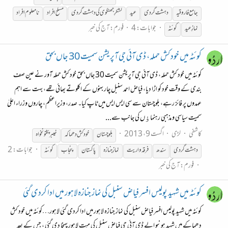
جامع فاروقیہ
دہشت گردی
عید
لشکرِ جھنگوی کی دہشت گردی
مسلح افراد
نامعلوم افراد
جوابات: 4
فورم:
آج کی خبر
نمازِ عید
کوئٹہ
کوئٹہ میں خود کش حملہ، ڈی آئی جی آپریشن سمیت 30 جاں بحق
کوئٹہ میں خود کش حملہ، ڈی آئی جی آپریشن سمیت 30 جاں بحق خود کش حملہ آور نے عین صف
بندی کے وقت خود کو اڑا دیا، فیاض احمد سنبل چار بہنوں کے اکلوتے بھائی تھے، بہت سے اہم
عہدوں پر فائز رہے، بلوچستان سے سی ایس ایس میں ٹاپ کیا۔ صدر، وزیراعظم، چاروں وزراء اعلیٰ
سمیت سیاسی و مذہبی رہنماﺅں کی جانب سے...
کاشفی
لڑی
اگست 9، 2013
بلوچستان
خودکش دھماکہ
خیبرپختونخواہ
جوابات: 2
دہشت گردی
سندھ
فرقہ واریت
نمازِ جنازہ
پاکستان
پنجاب
کوئٹہ
فورم:
آج کی خبر
کوئٹہ میں شہید پولیس افسر فیاض سنبل کی نماز جنازہ لاہور میں ادا کردی گئی
کوئٹہ میں شہید پولیس افسر فیاض سنبل کی نماز جنازہ لاہور میں ادا کردی گئی لاہور…کوئٹہ میں خود کش
دھماکے میں شہید ہونیو الے ڈی آئی جی فیاض سنبل کی میت لاہور پہنچا دی گئی ، جس کے بعد