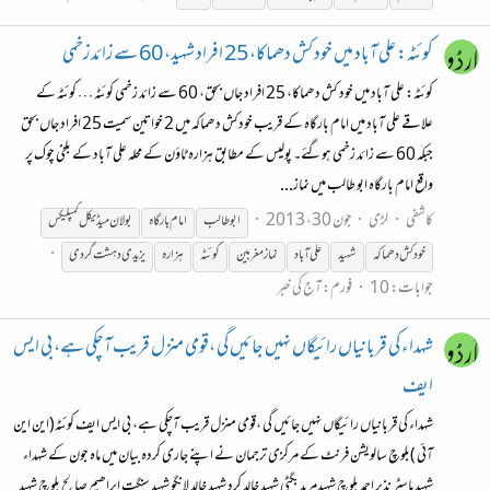
کوئٹہ: علی آباد میں خود کش دھماکا، 25 افراد شہید، 60 سے زائد زخمی
کوئٹہ: علی آباد میں خود کش دھماکا، 25 افراد جاں بحق، 60 سے زائد زخمی کوئٹہ … کوئٹہ کے
علاقے علی آباد میں امام بارگاہ کے قریب خودکش دھماکہ میں 2 خواتین سمیت 25 افراد جاں بحق
جبکہ 60 سے زائد زخمی ہوگئے۔ پولیس کے مطابق ہزارہ ٹاوٴن کے محلہ علی آباد کے بلخی چوک پر
واقع امام بارگاہ ابو طالب میں نماز...
کاشفی
لڑی
جون 30، 2013
ابوطالب
امام بارگاہ
بولان میڈیکل کمپلیکس
خودکش دھماکہ
شہید
علی آباد
نماز مغربین
کوئٹہ
ہزارہ
یزیدی دہشت گردی
جوابات: 10
فورم:
آج کی خبر
شہداء کی قربانیاں رائیگاں نہیں جائیں گی ،قومی منزل قریب آچکی ہے، بی ایس
ایف
شہداء کی قربانیاں رائیگاں نہیں جائیں گی ،قومی منزل قریب آچکی ہے، بی ایس ایف کوئٹہ(این این
آئی )بلوچ سالویشن فرنٹ کے مرکزی ترجمان نے اپنے جاری کردہ بیان میں ماہ جون کے شہداء
شہید ماسٹر نذیر احمد بلوچ شہیدمرید بگٹی شہید خالد کرد شہید خالد لانگو شہید سنگت ابراھیم صالح بلوچ شہید