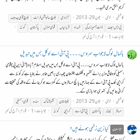
کریم بخش مری شہید...
کاشفی
لڑی
جون 29، 2013
آزادی
بلوچ سالویشن فرنٹ
بلوچ قومی جدوجہد
بی ایس ایف
ذلت آمیز زندگی
شہداہ
قربانیاں
قومی منزل
پاکستان
کوئٹہ
جوابات: 1
فورم:
آج کی خبر
باکمال لوگ لاجواب سروس۔۔۔۔ پی آئی اے لوکل بس میں تبدیل
باکمال لوگ لاجواب سروس۔۔۔۔ پی آئی اے لوکل بس میں تبدیل اسلام آباد (آئی این پی) قومی
اسمبلی کو وفاقی وزیر برائے کشمیر و گلگت بلتستان چوہدری برجیس طاہر نے بتایا ہے کہ کوئٹہ سے
کراچی تک پی آئی اے کے جہاز میں پانچ مسافروں کے کھڑے ہو کر جانے کے واقعہ کی تحقیقات
کرائی جائیں گی‘ شہری ہوا بازی کے...
کاشفی
لڑی
جون 29، 2013
بلوچستان
تشویشناک
سندھ
قومی اسمبلی
جوابات: 1
فورم:
آج کی خبر
مسافر
ٹینڈر
پاکستان
پی آئی اے
کراچی
کوئٹہ
کیا زین زخمی ہوئے ہیں؟
تاسف