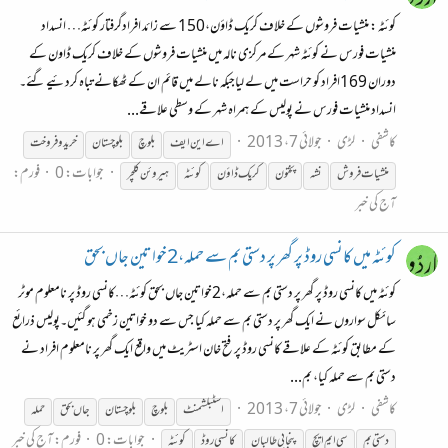
کوئٹہ : منشیات فروشوں کے خلاف کریک ڈاوٴن،150 سے زائد افرادگرفتار کوئٹہ… انسداد
منشیات فورس نے کوئٹہ شہر کے مرکزی نالہ میں منشیات فروشوں کے خلاف کریک ڈاون کے
دوران 169افراد کو حراست میں لے لیاجبکہ نالے میں قائم ان کے ٹھکانے تباہ کردئیے گئے۔
انسداد منشیات فورس نے پولیس کے ہمراہ شہر کے وسطی علاقے...
کاشفی
لڑی
جولائی 7، 2013
اے این ایف
بلوچ
بلوچستان
خریدوفروخت
جوابات: 0
فورم:
منشیات فروش
نشہ
پختون
کریک ڈاؤن
کوئٹہ
ہیروئن کلچر
آج کی خبر
کوئٹہ میں کانسی روڈ پر گھر پر دستی بم سے حملہ،2خواتین جاں بحق
کوئٹہ میں کانسی روڈ پر گھر پر دستی بم سے حملہ،2خواتین جاں بحق کوئٹہ…کانسی روڈ پر نامعلوم موٹر
سائکل سواروں نے ایک گھر پر دستی بم سے حملہ کیا جس سے دو خواتین زخمی ہو گئیں۔پولیس ذرائع
کے مطابق کوئٹہ کے علاقے کانسی روڈ پر فتح خان اسٹریٹ میں واقع ایک گھر پر نامعلوم افراد نے
دستی بم سے حملہ کیا، بم...
کاشفی
لڑی
جولائی 7، 2013
اسٹبلشمنٹ
بلوچ
بلوچستان
جاں بحق
حملہ
جوابات: 0
فورم:
آج کی خبر
دستی بم
سی ایم ایچ
پنجابی طالبان
کانسی روڈ
کوئٹہ