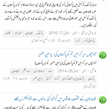
ورلڈ باکسنگ کونسل میں پاکستانی باکسر کی کامیابی محمد کاظم بی بی سی اردو ڈاٹ کام، کوئٹہ پاکستان کے
صوبہ بلوچستان سے تعلق رکھنے باکسر محمد وسیم نے جنوبی کوریا کے شہر سیئول میں ہونے والے ورلڈ
باکسنگ کونسل میں سلور فلائی ویٹ ٹایئٹل جیتا ہے۔ جس کے بعد محمد وسیم عالمی پروفیشنل باکسنگ
کی رینکنگ میں...
محمد تابش صدیقی
لڑی
جولائی 17، 2016
باکسنگ
بلوچستان
محمد وسیم
ٹیلنٹ
جوابات: 2
فورم:
کھیل اور کھلاڑی
پاکستانی باکسر
کوئٹہ
آؤ بچوں سیر کرائیں تم کو پاکستان کی - یاسین ضمیر
آؤ بچوں سیر کرائیں تم کو پاکستان کی ( یاسین ضمیر ، کوئٹہ پاکستان)
کاشفی
لڑی
جولائی 26، 2014
اردو
اردو شاعری
اردو نظم
بلوچستان
جوابات: 11
فورم:
پاکستان
پاکستان میں دہشت گردی
کوئٹہ
کوئٹی
یاسین ضمیر
ادبی ملٹی میڈیا
بلوچستان کے مختلف علاقوں میں گزشتہ کئی سالوں سے نیٹو ٹینکرز پرحملے
بلوچستان کے مختلف علاقوں میں گزشتہ کئی سالوں سے نیٹو ٹینکرز پرحملے کوئٹہ…کوئٹہ سمیت بلوچستان