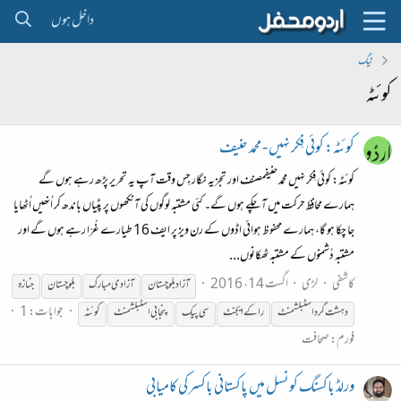
داخل ہوں
ٹیگ
کوئٹہ
کوئٹہ: کوئی فِکر نہیں - محمد حنیف
کوئٹہ: کوئی فِکر نہیں محمد حنیفمصنف اور تجزیہ نگار جِس وقت آپ یہ تحریر پڑھ رہے ہوں گے
ہمارے محافظ حرکت میں آ چکے ہوں گے۔ کئی مشتبہ لوگوں کی آنکھوں پر پٹیاں باندھ کر اُنھیں اُٹھایا
جا چکا ہو گا، ہمارے محفوظ ہوائی اڈوں کے رن ویز پر ایف 16 طیارے غُرّا رہے ہوں گے اور
مشتبہ دُشمنوں کے مشتبہ ٹھکانوں...
کاشفی
لڑی
اگست 14، 2016
آزاد بلوچستان
آزادی مبارک
بلوچستان
جنازہ
جوابات: 1
دہشت گرد اسٹبلشمنٹ
را کے ایجنٹ
سی پیک
پنجابی اسٹبلشمنٹ
کوئٹہ
فورم:
صحافت
ورلڈ باکسنگ کونسل میں پاکستانی باکسر کی کامیابی