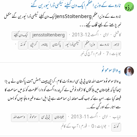
ناروے کے وزیرِ اعظم ایک دن کیلئے ٹیکسی ڈرائیور بن گئے
ناروے کے وزیرِ اعظم Jens Stoltenberg ایک دن کیلئے ٹیکسی ڈرائیور بن گئے مکمل
خبر پڑھنے کے لیئے کلک کیجئے۔۔۔
کاشفی
لڑی
اگست 12، 2013
jens stoltenberg
ایک دن کیلئے
لاہور
ناروے
وزیرِ اعظم
ٹیکسی ڈرائیور
پاکستان
پشاور
کراچی
کوئٹہ
جوابات: 7
فورم:
آج کی خبر
یہ والا سو مو ٹو
یہ والا سو مو ٹو وسعت اللہ خان بی بی سی اردو ڈاٹ کام، کراچی چیف جسٹس آف پاکستان نے یہ بڑا
اچھا کیا کہ بلوچستان میں ہلاکتوں کا ازخود نوٹس لے کر پندرہ اگست کو دارالحکومت کوئٹہ میں سماعت کا
فیصلہ کیا ہے۔ امید ہے کہ جب تک معاملہ زیرِ سماعت ہے بی ایل اے وغیرہ پنجابیوں کو بسوں
سے اتار کے اور گن کے...
نایاب
لڑی
اگست 11، 2013
بلوچستان
بی بی سی
سوموٹو
وسعت اللہ
جوابات: 0
فورم:
آپ کے کالم
کوئٹہ