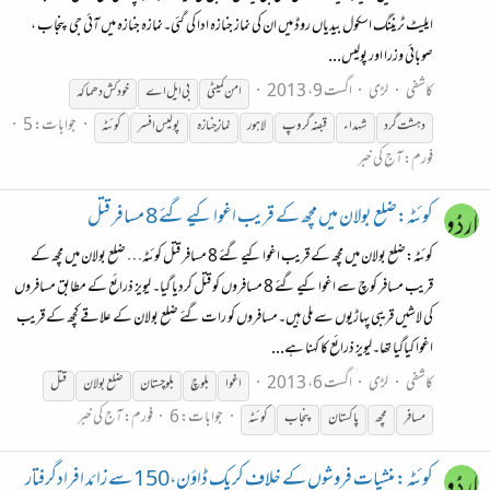
ایلیٹ ٹریننگ اسکول بیدیاں روڈ میں ان کی نماز جنازہ ادا کی گئی۔نمازہ جنازہ میں آئی جی پنجاب ،
صوبائی وزرا اور پولیس...
کاشفی
لڑی
اگست 9، 2013
امن کمیٹی
بی ایل اے
خودکش دھماکہ
جوابات: 5
دہشت گرد
شہداء
قبضہ گروپ
لاہور
نمازِ جنازہ
پولیس افسر
کوئٹہ
فورم:
آج کی خبر
کوئٹہ:ضلع بولان میں مچھ کے قریب اغوا کیے گئے 8 مسافر قتل
کوئٹہ:ضلع بولان میں مچھ کے قریب اغوا کیے گئے 8 مسافر قتل کوئٹہ… ضلع بولان میں مچھ کے
قریب مسافر کوچ سے اغوا کیے گئے 8 مسافروں کو قتل کردیا گیا۔ لیویز ذرائع کے مطابق مسافروں
کی لاشیں قریبی پہاڑیوں سے ملی ہیں۔مسافروں کو رات گئے ضلع بولان کے علاقے کچھ کے قریب
اغوا کیاگیا تھا۔لیویز ذرائع کا کہنا ہے...
کاشفی
لڑی
اگست 6، 2013
اغوا
بلوچ
بلوچستان
ضلع بولان
قتل
جوابات: 6
فورم:
آج کی خبر
مسافر
مچھ
پاکستان
پنجاب
کوئٹہ
کوئٹہ : منشیات فروشوں کے خلاف کریک ڈاوٴن،150 سے زائد افرادگرفتار