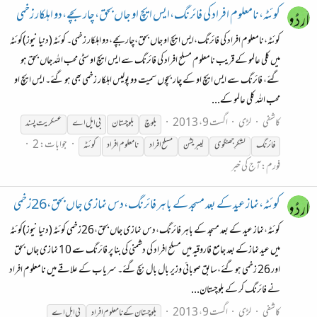
کوئٹہ،نامعلوم افراد کی فائرنگ،ایس ایچ او جاں بحق،چار بچے،دو اہلکار زخمی
کوئٹہ،نامعلوم افراد کی فائرنگ،ایس ایچ او جاں بحق،چار بچے،دو اہلکار زخمی۔ کوئٹہ (دنیا نیوز)کوئٹہ
میں کلی عالمو کے قریب نامعلوم مسلح افراد کی فائرنگ سے ایس ایچ او سٹی محب اللہ جاں بحق ہو
گئے، فائرنگ سے ایس ایچ او کے چار بچوں سمیت دو پولیس اہلکار زخمی بھی ہو گئے۔ ایس ایچ او
محب اللہ کلی عالمو کے...
کاشفی
لڑی
اگست 9، 2013
بلوچ
بلوچستان
بی ایل اے
عسکریت پسند
جوابات: 2
فائرنگ
لشکرِ جھنگوی
لیبریشن
مسلح افراد
نامعلوم افراد
کوئٹہ
فورم:
آج کی خبر
کوئٹہ،نماز عید کے بعد مسجد کے باہر فائرنگ،دس نمازی جاں بحق،26زخمی
کوئٹہ،نماز عید کے بعد مسجد کے باہر فائرنگ،دس نمازی جاں بحق،26زخمی کوئٹہ (دنیا نیوز)کوئٹہ
میں عید نمازکے بعد جامع فاروقیہ میں مسلح افراد کی دشمنی کی بنا پر فائرنگ سے 10 نمازی جاں بحق
اور 26 زخمی ہو گئے،سابق صوبائی وزیر بال بال بچ گئے۔ سریاب کے علاقے میں نامعلوم افراد
نے فائرنگ کر کے بلوچستان...
کاشفی
لڑی
اگست 9، 2013
بلوچستان کے نامعلوم افراد
بی ایل اے