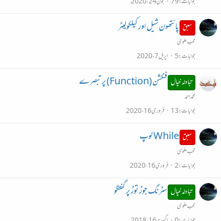
جوابات
79
جون 24، 2020
پائتھون شیل اور کیلکولیٹر
سبق
محب علوی
جوابات
5
اپریل 7، 2020
فنکشن (Function) پر تبصرے
تبادلہ خیال
محمداحمد
جوابات
13
فروری 16، 2020
While لوپ
سبق
محب علوی
جوابات
2
فروری 16، 2020
سٹرنگ جوڑ توڑ پر گفتگو
تبادلہ خیال
محب علوی
جوابات
0
اگست 16، 2018