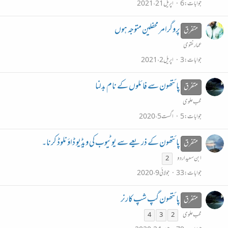
جوابات
6
اپریل 21، 2021
پروگرامر محفلین متوجہ ہوں
متفرق
عمار نقوی
جوابات
3
اپریل 2، 2021
پائتھون سے فائلوں کے نام بدلنا
متفرق
محب علوی
جوابات
5
اگست 5، 2020
پائتھون کے ذریعے سے یوٹیوب کی ویڈیو ڈاؤنلوڈ کرنا۔
متفرق
ابن سعید اردو
2
جوابات
33
جولائی 9، 2020
پائتھون گپ شپ کارنر
متفرق
محب علوی
4
3
2