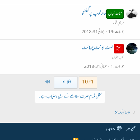
فار لوپ پر گفتگو
تبادلہ خیال
مریم افتخار
جوابات
19
جولائی 31، 2018
لسٹ کانٹ چھانٹ
سبق
محب علوی
جوابات
1
جولائی 31، 2018
Last
1 از 10
اگلا
محفل فورم صرف مطالعے کے لیے دستیاب ہے۔
آن لائن کورسز
مہر
اردو جدید