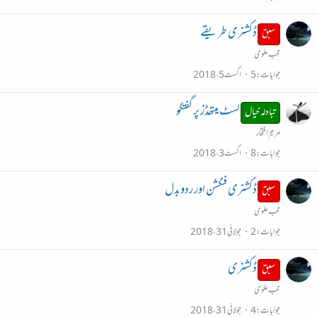
ڈکشنری طریقے
سبق
محب علوی
جوابات
5
اگست 5، 2018
لسٹ میتھڈز پر گفتگو
تبادلہ خیال
مریم افتخار
جوابات
8
اگست 3، 2018
ڈکشنری فنکشن اور ردوبدل
سبق
محب علوی
جوابات
2
جولائی 31، 2018
ڈکشنری
سبق
محب علوی
جوابات
4
جولائی 31، 2018