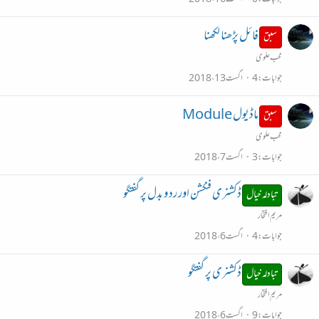
فائل پڑھنا لکھنا
سبق
محب علوی
جوابات
4
اگست 13، 2018
ماڈیول Module
سبق
محب علوی
جوابات
3
اگست 7، 2018
ڈکشنری فنکشن اور رد و بدل پر گفتگو
تبادلہ خیال
مریم افتخار
جوابات
4
اگست 6، 2018
ڈکشنری پر گفتگو
تبادلہ خیال
مریم افتخار
جوابات
9
اگست 6، 2018