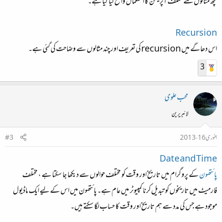
کچھ مثالوں سے مختلف آپریشن کا استعمال واضح کیا گیا ہے۔​
Recursion
اس دھاگے میں recursion کی تعریف اور چند مثالوں سے وضاحت کی گئی ہے۔
3
محب علوی
لائبریرین
جنوری 16، 2013
#3
Date and Time
پائتھون
کے پروگرام میں تاریخ اور وقت کو مختلف حوالوں سے دیکھا جا سکتا ہے ، مختلف
فارمیٹ میں تاریخوں کو تبدیل کرنا کمپیوٹر میں عام ہے۔ پائتھون میں اس کے لیے ایک ماڈیول
موجود ہے جس کی مدد سے ہم تاریخ اور وقت کا حساب لگا سکتے ہیں۔