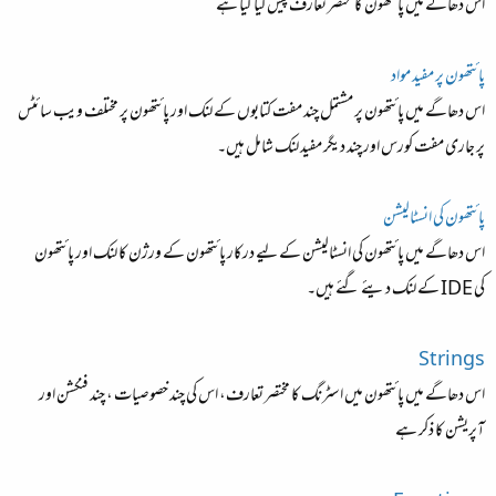
اس دھاگے میں پائتھون کا مختصر تعارف پیش کیا گیا ہے
پائتھون پر مفید مواد
اس دھاگے میں پائتھون پر مشتمل چند مفت کتابوں کے لنک اور پائتھون پر مختلف ویب سائٹس
پر جاری مفت کورس اور چند دیگر مفید لنک شامل ہیں۔
پائتھون کی انسٹالیشن
اس دھاگے میں پائتھون کی انسٹالیشن کے لیے درکار پائتھون کے ورژن کا لنک اور پائتھون
کی IDE کے لنک دیئے گئے ہیں۔
Strings
اس دھاگے میں پائتھون میں اسٹرنگ کا مختصر تعارف، اس کی چند خصوصیات ، چند فنکشن اور
آپریشن کا ذکر ہے