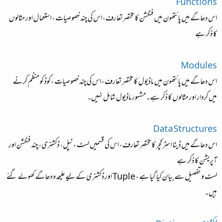
Functions
اس دھاگے میں پائتھون میں فنکشن کا مختصر تعارف، اس کی چند خصوصیات ، استعمال اور مثالوں
کا ذکر ہے
Modules
اس دھاگے میں پائتھون میں ماڈیول کا مختصر تعارف، اس کی چند خصوصیات ، کوڈ کو منظم کرنے
میں کردار اور مثالوں کا ذکر ہے۔ مشہور ماڈیول شامل نہیں۔
Data Structures
اس دھاگے میں ڈیٹا اسٹرکچر کا مختصر تعارف، اس کی قسمیں لسٹ ، ٹپل، ڈکشنری، چند فنکشن اور
آپریشن کا ذکر ہے
لسٹ و تفصیل سے بیان کیا گیا ہے ، Tuple اور ڈکشنری کے لیے علیحدہ دھاگے کھولے گئے
ہیں۔