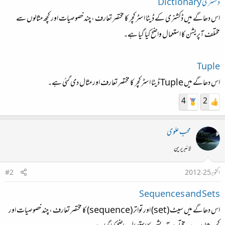
ڈکشنری Dictionary
اس دھاگے میں ڈکشنری کے ڈیٹا اسٹرکچر کا مختصر تعارف ، چند خصوصیات اور کچھ مثالوں سے
مختلف آپریشن کا استعمال واضح کیا گیا ہے۔
Tuple
اس دھاگے میں Tuple ڈیٹا اسٹرکچر کا مختصر تعارف اور مثال دی گئی ہے۔
4
2
محب علوی
لائبریرین
اکتوبر 25، 2012
#2
Sequences and Sets
اس دھاگے میں سیٹ (set) اور تواتر (sequence) کا مختصر تعارف ، چند خصوصیات اور