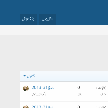
داخل ہوں
تلاش
چھلنیاں
جوابات
0
مارچ 31، 2013
مناظر
5K
ڈاکٹر مشاہد رضوی
جوابات
0
مارچ 31، 2013