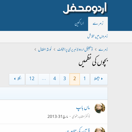
زمرے
اراکین
زمروں میں تلاش
زمرے
ڈیجیٹل اردو لائبریری پراجیکٹ
گوشہ اطفال
بچوں کی نظمیں
پچھلا
1
2
3
4
…
12
اگلا
ماں باپ
ڈاکٹر مشاہد رضوی
مارچ 31، 2013