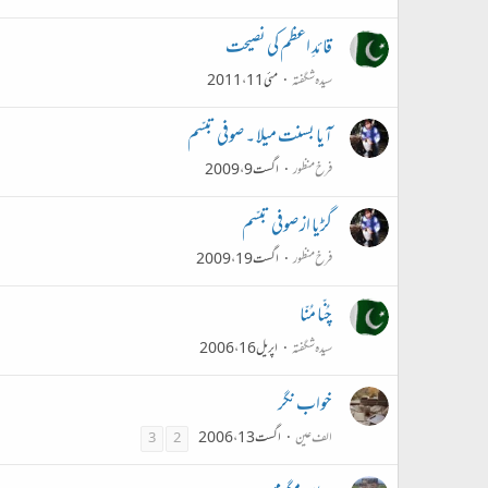
قائدِ اعظم کی نصیحت
سیدہ شگفتہ
مئی 11، 2011
آیا بسنت میلا ۔ صوفی تبسّم
فرخ منظور
اگست 9، 2009
گڑیا از صوفی تبسّم
فرخ منظور
اگست 19، 2009
چُنّا مُنّا
سیدہ شگفتہ
اپریل 16، 2006
خواب نگر
الف عین
اگست 13، 2006
3
2