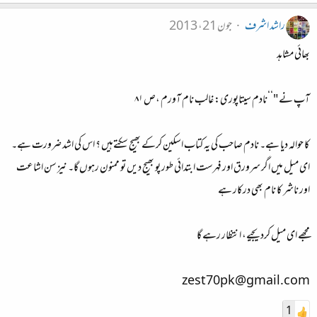
راشد اشرف
جون 21، 2013
بھائی مشاہد
آپ نے "‘‘نادم سیتاپوری: غالب نام آورم ،ص ۸۱
کا حوالہ دیا ہے۔ نادم صاحب کی یہ کتاب اسکین کرکے بھیج سکتےہیں ؟ اس کی اشد ضرورت ہے۔
ای میل میں اگر سرورق اور فہرست ابتدائی طور پو بھیج دیں تو ممنون رہوں گا۔ نیز سن اشاعت
اور ناشر کا نام بھی درکار ہے
مجھے ای میل کردیجیے، انتظار رہے گا
zest70pk@gmail.com
1