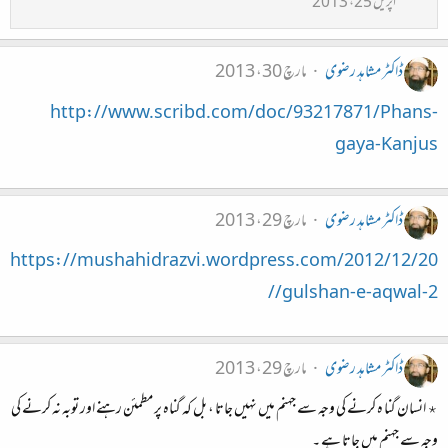
اپریل 25، 2013
ڈاکٹر مشاہد رضوی
مارچ 30، 2013
http://www.scribd.com/doc/93217871/Phans-
gaya-Kanjus
ڈاکٹر مشاہد رضوی
مارچ 29، 2013
https://mushahidrazvi.wordpress.com/2012/12/20
/gulshan-e-aqwal-2/
ڈاکٹر مشاہد رضوی
مارچ 29، 2013
٭ انسان گنا ہ کرنے کی وجہ سے جہنم میں نہیں جاتا ، بل کہ گناہ پر مطمئن رہنے اور توبہ نہ کرنے کی
وجہ سے جہنم میں جاتا ہے ۔