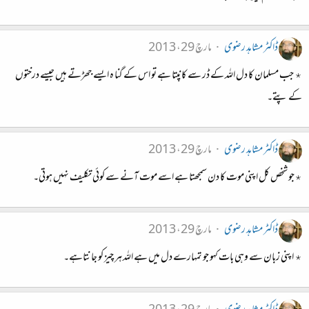
ڈاکٹر مشاہد رضوی
مارچ 29، 2013
٭ جب مسلمان کا دل اللہ کے ڈر سے کانپتا ہے تو اس کے گنا ہ ایسے جھڑتے ہیں جیسے درختوں
کے پتے۔
ڈاکٹر مشاہد رضوی
مارچ 29، 2013
٭جو شخص کل اپنی موت کا دن سمجھتا ہے اسے موت آنے سے کوئی تکلیف نہیں ہوتی۔
ڈاکٹر مشاہد رضوی
مارچ 29، 2013
٭ اپنی زبان سے وہی بات کہو جو تمہارے دل میں ہے اللہ ہر چیز کو جانتاہے۔