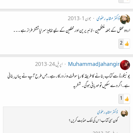
ڈاکٹر مشاہد رضوی
جون 1، 2013
اردو محفل کے جملہ منتظمین ، لائبریرین اور محفلین کے لیے ناچیز سراپا تشکر طراز ہے ۔۔۔
2
Muhammad Jahangir
اپریل 24، 2013
یونیکورڈ سے کتاب بنانے کا طریقہ کار یا سوفٹ وئر درکار ہے۔جس طرح آپ نے یہاں بنائی
ہے۔اگر دے سکیں تو مہربانی ہو گی۔ شکریہ
1
ڈاکٹر مشاہد رضوی
کون سی کتاب اس کی لنک عنایت کریں ؟