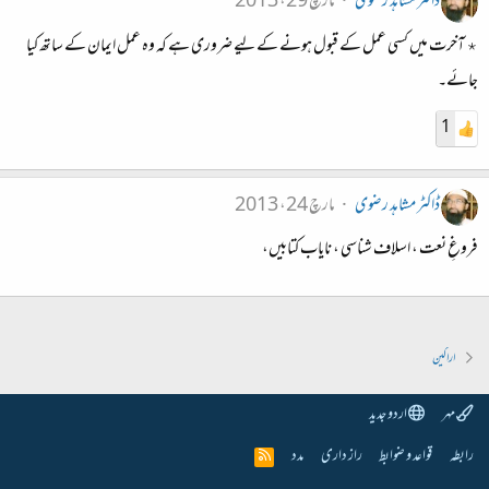
ڈاکٹر مشاہد رضوی
مارچ 29، 2013
٭ آخرت میں کسی عمل کے قبول ہونے کے لیے ضروری ہے کہ وہ عمل ایمان کے ساتھ کیا
جائے۔
1
ڈاکٹر مشاہد رضوی
مارچ 24، 2013
فروغِ نعت ، اسلاف شناسی ، نایاب کتابیں،
اراکین
مہر
اردو جدید
رابطہ
قواعد و ضوابط
راز داری
مدد
R
S