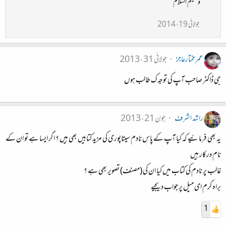
وعلیکم السلام
جولائی 19، 2014
عمرمختارعاجز
جولائی 31، 2013
جی ڈاکٹر صاحب آپ کی توجہ ک طالب ہوں
راشد اشرف
جون 21، 2013
یہ بھی فرمائیے کہ کیا آپ کے پاس نادم سیتاپوری کی مزید کتابیں بھی ہیں ؟ اگر ایسا ہے تو ان کے
نام درکار ہیں
غالب پر نادم کی کتاب میں کیا ان کی (مصنف) تصویر بھی ہے ؟
براہ کرم ای میل پر جواب دیجیے
1