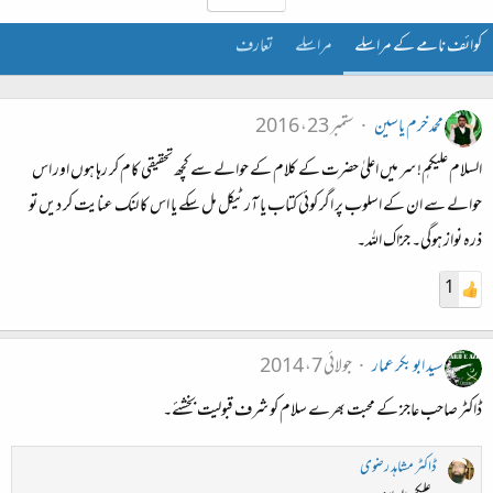
کوائف نامے کے مراسلے
مراسلے
تعارف
محمد خرم یاسین
ستمبر 23، 2016
السلام علیکمٖ! سر میں اعلیٰ حضرت کے کلام کے حوالے سے کچھ تحقیقی کام کر رہا ہوں اور اس
حوالے سے ان کے اسلوب پر اگر کوئی کتاب یا آرٹیکل مل سکے یا اس کا لنک عنایت کر دیں تو
ذرہ نواز ہوگی۔ جزاک اللہ۔
1
سید ابو بکر عمار
جولائی 7، 2014
ڈاکٹر صاحب عاجز کے محبت بھرے سلام کو شرف قبولیت بخشئے۔
ڈاکٹر مشاہد رضوی