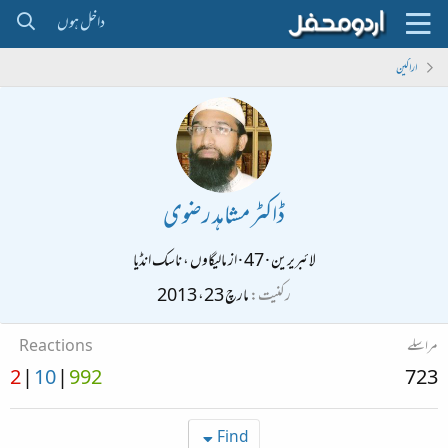
داخل ہوں
اراکین
ڈاکٹر مشاہد رضوی
لائبریرین
·
47
·
از
مالیگاوں ، ناسک انڈیا
رکنیت
مارچ 23، 2013
مراسلے
Reactions
2
10
992
723
Find