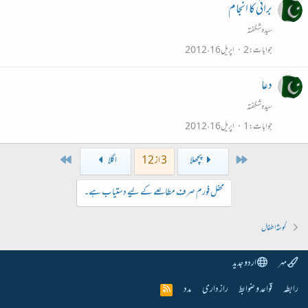
برائی کا انجام
سیدہ شگفتہ
جوابات
2
اپریل 16، 2012
دعا
سیدہ شگفتہ
جوابات
1
اپریل 16، 2012
Last
First
پچھلا
3 از 12
اگلا
محفل فورم صرف مطالعے کے لیے دستیاب ہے۔
گوشہ اطفال
مہر
اردو جدید
رابطہ
قواعد و ضوابط
راز داری
مدد
R
S