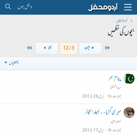
داخل ہوں
گوشہ اطفال
بچوں کی نظمیں
Last
First
پچھلا
3 از 12
اگلا
چھلنیاں
پیامِ سحر
سیدہ شگفتہ
جوابات
0
اپریل 26، 2012
میری گڑیا۔۔ نبیلہ اعجاز
الف عین
جوابات
9
اپریل 17، 2012