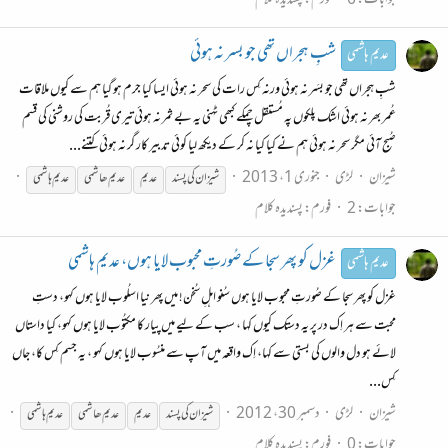
جوابات: 6
فورم:
پسندیدہ کلام
شبِ ہجراں تھی جو بسر نہ ہوئی
عدیم ہاشمی
شبِ ہجراں تھی جو بسَر نہ ہوئی ورنہ کِس رات کی سحر نہ ہوئی ایسا کیا جرم ہو گیا ہم سے کیوں ملاقات
عُمر بھر نہ ہوئی اشک پلکوں پہ مُستقل چمکے کبھی ٹہنی یہ بے ثمر نہ ہوئی تیری قُربت کی روشنی کی قسم
صُبح آئی مگر سحر نہ ہوئی ہم نے کیا کیا نہ کر کے دیکھ لیا کوئی تدبیر کار گر نہ ہوئی کتنے...
شیزان
لڑی
جنوری 1، 2013
شیزان کی پسند
عدیم
عدیم
ھاشمی
عدیم
ہاشمی
جوابات: 2
فورم:
پسندیدہ کلام
غزل کو پھر سجا کے صُورتِ محبوب لایا ہوں، عدیم ہاشمی
عدیم ہاشمی
غزل کو پھر سجا کے صُورتِ محبوب لایا ہوں سُنو اہلِ سُخن! میں پھر نیا اسلُوب لایا ہوں کہو، دستِ
محبت سے ہر اِک در پر یہ دستک کیوں کہا ، سب کے لیے میں پیار کا مکتُوب لایا ہوں کہو، کیا داستاں
لائے ہو دل والوں کی بستی سے کہا، اِک واقعہ میں آپ سے منسُوب لایا ہوں کہو ، یہ جسم کِس کا، جاں
کِس...
شیزان
لڑی
دسمبر 30، 2012
شیزان کی پسند
عدیم
عدیم
ھاشمی
عدیم
ہاشمی
جوابات: 0
فورم:
پسندیدہ کلام