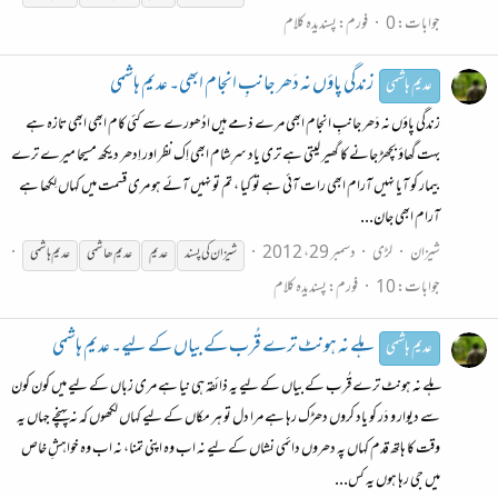
جوابات: 0
فورم:
پسندیدہ کلام
زندگی پاؤں نہ دَھر جانبِ انجام ابھی۔ عدیم ہاشمی
عدیم ہاشمی
زندگی پاؤں نہ دَھر جانبِ انجام ابھی مرے ذمے ہیں ادُھورے سے کئی کام ابھی ابھی تازہ ہے
بہت گھاؤ بچھڑ جانے کا گھیر لیتی ہے تری یاد سرِشام ابھی اِک نظر اور اِدھر دیکھ مسیحا میرے ترے
بیمار کو آیا نہیں آرام ابھی رات آئی ہے تو کیا ، تم تو نہیں آئے ہو مری قسمت میں کہاں لِکھا ہے
آرام ابھی جان...
شیزان
لڑی
دسمبر 29، 2012
شیزان کی پسند
عدیم
عدیم
ھاشمی
عدیم
ہاشمی
جوابات: 10
فورم:
پسندیدہ کلام
ہلے نہ ہونٹ ترے قُرب کے بیاں کے لیے۔ عدیم ہاشمی
عدیم ہاشمی
ہلے نہ ہونٹ ترے قُرب کے بیاں کے لیے یہ ذائقہ ہی نیا ہے مری زباں کے لیے میں کون کون
سے دیوار و دَر کو یاد کروں دھڑک رہا ہے مرا دل تو ہر مکاں کے لیے کہاں لکھوں کہ نہ پہنچے جہاں یہ
وقت کا ہاتھ قدم کہاں پہ دھروں دائمی نشاں کے لیے نہ اب وہ اپنی تمنا، نہ اب وہ خواہشِ خاص
میں جی رہا ہوں یہ کس...