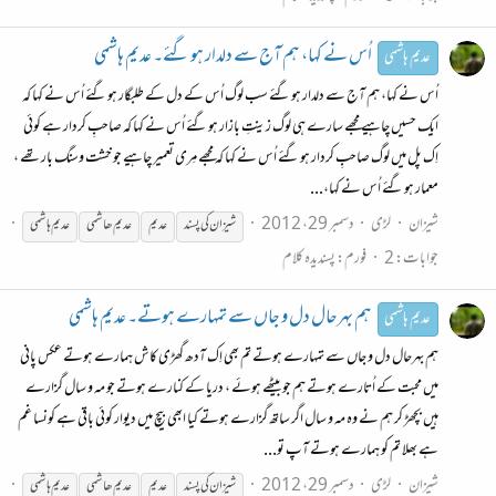
اُس نے کہا، ہم آج سے دلدار ہو گئے۔ عدیم ہاشمی
عدیم ہاشمی
اُس نے کہا، ہم آج سے دلدار ہو گئے سب لوگ اُس کے دل کے طلبگار ہو گئے اُس نے کہا کہ
ایک حسیں چاہیے مجھے سارے ہی لوگ زینتِ بازار ہو گئے اُس نے کہا کہ صاحبِ کردار ہے کوئی
اِک پل میں لوگ صاحبِ کردار ہو گئے اُس نے کہا کہ مجھے مِری تعمیر چاہیے جو خشت وسنگ بار تھے ،
معمار ہو گئے اُس نے کہا،...
شیزان
لڑی
دسمبر 29، 2012
شیزان کی پسند
عدیم
عدیم
ھاشمی
عدیم
ہاشمی
جوابات: 2
فورم:
پسندیدہ کلام
ہم بہرحال دل و جاں سے تمہارے ہوتے۔ عدیم ہاشمی
عدیم ہاشمی
ہم بہرحال دل و جاں سے تمہارے ہوتے تم بھی اِک آدھ گھڑی کاش ہمارے ہوتے عکس پانی
میں محبت کے اُتارے ہوتے ہم جو بیٹھے ہوئے ، دریا کے کنارے ہوتے جو مہ و سال گزارے
ہیں بچھڑ کر ہم نے وہ مہ و سال اگر ساتھ گزارے ہوتے کیا ابھی بیچ میں دیوار کوئی باقی ہے کونسا غم
ہے بھلا تم کو ہمارے ہوتے آپ تو...
شیزان
لڑی
دسمبر 29، 2012
شیزان کی پسند
عدیم
عدیم
ھاشمی
عدیم
ہاشمی