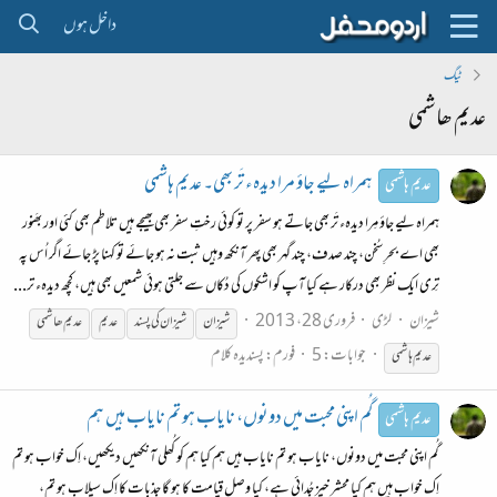
داخل ہوں
ٹیگ
عدیم ھاشمی
ہمراہ لیے جاؤ مرا دیدہء تَر بھی۔ عدیم ہاشمی
عدیم ہاشمی
ہمراہ لیے جاؤ مِرا دیدہء تَر بھی جاتے ہو سفر پر تو کوئی رختِ سفر بھی بھیجے ہیں تلاطم بھی کئی اور بھَنور
بھی اے بحرِ سُخن، چند صدف، چند گہر بھی پھر آنکھ وہیں ثبت نہ ہو جائے تو کہنا پڑ جائے اگر اُس پہ
تِری ایک نظر بھی درکار ہے کیا آپ کو اشکوں کی دُکاں سے جلتی ہوئی شمعیں بھی ہیں، کچھ دیدہء تر...
شیزان
لڑی
فروری 28، 2013
شیزان
شیزان کی پسند
عدیم
عدیم
ھاشمی
جوابات: 5
فورم:
پسندیدہ کلام
عدیم
ہاشمی
گُم اپنی محبت میں دونوں، نایاب ہو تم نایاب ہیں ہم
عدیم ہاشمی
گُم اپنی محبت میں دونوں، نایاب ہو تم نایاب ہیں ہم کیا ہم کو کُھلی آنکھیں دیکھیں، اِک خواب ہو تم
اِک خواب ہیں ہم کیا محشر خیز جُدائی ہے، کیا وصل قیامت کا ہو گا جذبات کا اِک سیلاب ہو تم،