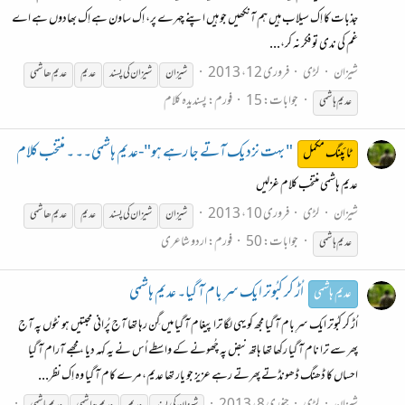
جذبات کا اِک سیلاب ہیں ہم آنکھیں جو ہیں اپنے چہرے پر، اِک ساون ہے اِک بھادوں ہے اے
غم کی ندی تو فکر نہ کر،...
شیزان
لڑی
فروری 12، 2013
شیزان
شیزان کی پسند
عدیم
عدیم
ھاشمی
جوابات: 15
فورم:
پسندیدہ کلام
عدیم
ہاشمی
" بہت نزدیک آتے جا رہے ہو"-عدیم ہاشمی۔۔ ۔ منتخب کلام
ٹائپنگ مکمل
عدیم ہاشمی منتخب کلام غزلیں
شیزان
لڑی
فروری 10، 2013
شیزان
شیزان کی پسند
عدیم
عدیم
ھاشمی
جوابات: 50
فورم:
اردو شاعری
عدیم
ہاشمی
اُڑ کر کبُوتر ایک سرِ بام آ گیا۔ عدیم ہاشمی
عدیم ہاشمی
اُڑ کر کبُوتر ایک سرِ بام آ گیا مجھ کو یہی لگا ترا پیغام آ گیا میں گِن رہا تھا آج پُرانی محبتیں ہونٹوں پہ آج
پھر سے ترا نام آ گیا رکھا تھا ہاتھ نبض پہ چُھونے کے واسطے اُس نے یہ کہہ دیا ، مجھے آرام آ گیا
احساں کا ڈھنگ ڈھونڈتے پھرتے رہے عزیز جو یار تھا عدیم، مرے کام آ گیا وہ اِک نظر...