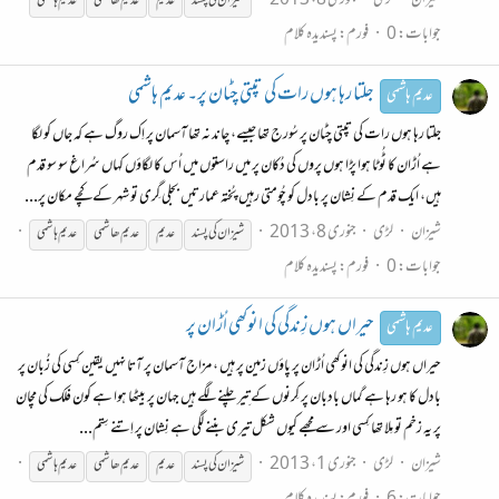
شیزان
لڑی
جنوری 8، 2013
شیزان کی پسند
عدیم
عدیم
ھاشمی
عدیم
ہاشمی
جوابات: 0
فورم:
پسندیدہ کلام
جلتا رہا ہوں رات کی تپتی چٹان پر۔ عدیم ہاشمی
عدیم ہاشمی
جلتا رہا ہوں رات کی تپتی چٹان پر سُورج تھا جیسے، چاند نہ تھا آسمان پر اِک روگ ہے کہ جاں کو لگا
ہے اُڑان کا ٹُوٹا ہوا پڑا ہوں پروں کی دُکان پر میں راستوں میں اُس کا لگاؤں کہاں سُراغ سو سو قدم
ہیں، ایک قدم کے نِشان پر بادل کو چُومتی رہیں پُختہ عمارتیں بجلی گِری تو شہر کے کچے مکان پر...
شیزان
لڑی
جنوری 8، 2013
شیزان کی پسند
عدیم
عدیم
ھاشمی
عدیم
ہاشمی
جوابات: 0
فورم:
پسندیدہ کلام
حیراں ہوں زِندگی کی انوکھی اُڑان پر
عدیم ہاشمی
حیراں ہوں زِندگی کی انوکھی اُڑان پر پاؤں زمین پر ہیں ، مزاج آسمان پر آتا نہیں یقین کِسی کی زُبان پر
بادل کا ہو رہا ہے گماں بادبان پر کِرنوں کے تِیر چلنے لگے ہیں جہان پر بیٹھا ہوا ہے کون فلک کی مچان
پر یہ زخم تو مِلا تھا کِسی اور سے مجھے کیوں شکل تیری بننے لگی ہے نِشان پر اِتنے سِتم...
شیزان
لڑی
جنوری 1، 2013
شیزان کی پسند
عدیم
عدیم
ھاشمی
عدیم
ہاشمی