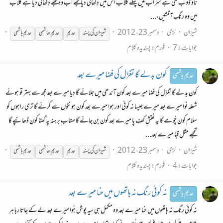
ناؤ ڈُوب گئی ہے سرَاب میں پہلے گلاب اُس میں دِکھائی دیا مجھے اب وہ مجھے دِکھائی دیا ہے گلاب
میں وہ رنگِ آتشیں،...
شیزان
لڑی
دسمبر 23، 2012
شیزان کی پسند
عدیم
عدیم
ھاشمی
عدیم
ہاشمی
جوابات: 7
فورم:
پسندیدہ کلام
کون بدلے گا تغزّل کی فضا میرے بعد
عدیم ہاشمی
کون بدلے گا تغزّل کی فضا میرے بعد کون آندھی میں جلائے گا دِیا میرے بعد مجھ سے بہتر تو ہوئے
شعلہ نوا میرے بعد میرے جیسا نہ کوئی اور ہوا میرے بعد کون ہونٹوں سے کرئے گا تری راہوں کو
سلام کون چُومے گا یہ نقشِ کفِ پا میرے بعد کون بن جائے گا مہتاب ِبرہنہ پہ گھٹا کون ڈھانپے گا
تجھے مثلِ قبا میرے بعد...
شیزان
لڑی
دسمبر 23، 2012
شیزان کی پسند
عدیم
عدیم
ھاشمی
عدیم
ہاشمی
جوابات: 4
فورم:
پسندیدہ کلام
نہ کوئی رنگ نہ ہاتھوں میں حنا میرے بعد
عدیم ہاشمی
نہ کوئی رنگ نہ ہاتھوں میں حنا میرے بعد وہ مکمل ہی سیہ پوش ہُوا میرے بعد لےکے جاتا رہا ہر