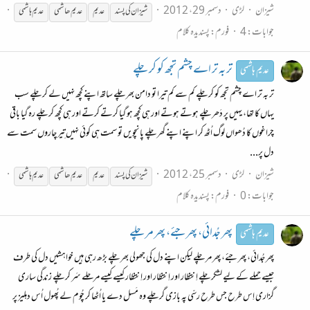
شیزان
لڑی
دسمبر 29، 2012
شیزان کی پسند
عدیم
عدیم
ھاشمی
عدیم
ہاشمی
جوابات: 4
فورم:
پسندیدہ کلام
تر بہ تر اے چشم تجھ کو کر چلے
عدیم ہاشمی
تر بہ تر اے چشم تجھ کو کر چلے کم سے کم تیرا تو دامن بھر چلے ساتھ اپنے کچھ نہیں لے کر چلے سب
یہاں کا تھا، یہیں پر دَھر چلے ہوتے ہوتے اور ہی کچھ ہو گیا کرتے کرتے اور ہی کچھ کر چلے رہ گیا باقی
چراغوں کا دُھواں لوگ اُٹھ کر اپنے اپنے گھر چلے پانچویں تو سمت ہی کوئی نہیں تِیر چاروں سمت سے
دل پر...
شیزان
لڑی
دسمبر 25، 2012
شیزان کی پسند
عدیم
عدیم
ھاشمی
عدیم
ہاشمی
جوابات: 0
فورم:
پسندیدہ کلام
پھر جُدائی، پھر جئے، پھر مر چلے
عدیم ہاشمی
پھر جُدائی، پھر جئے، پھر مر چلے لیکن اپنے دل کی جھولی بھر چلے بڑھ رہی ہیں خواہشیں دل کی طرف
جیسے حملے کے لیے لشکر چلے اِنتظار اور اِنتظار اور اِنتظار کیسے کیسے مرحلے سَر کر چلے زندگی ساری
گزاری اِس طرح جس طرح رسّی پہ بازی گر چلے وہ مَسل دے یا اُٹھا کر چُوم لے پُھول اُس دہلیز پر