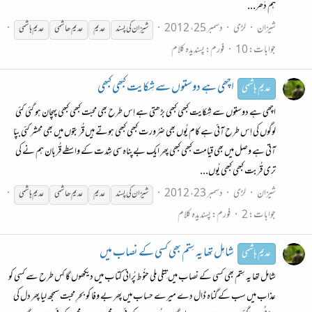
ہم دَھر...
شیزان
لڑی
دسمبر 25، 2012
شیزان کی پسند
عدیم
عدیم
ھاشمی
عدیم
ہاشمی
جوابات: 10
فورم:
پسندیدہ کلام
اچھی ہے دوستوں سے شِکایت کبھی کبھی
عدیم ہاشمی
اچھی ہے دوستوں سے شِکایت کبھی کبھی بڑھتی ہے اِس طرح بھی محبت کبھی کبھی پہچان ہو گئی کئی
لوگوں کی اِس طرح آئی ہے کام یُوں بھی ضرُورت کبھی کبھی ہوتے ہیں قُربتوں میں بھی محشر کئی بپَا
آتی ہے وصل میں بھی قیامت کبھی کبھی پھر ایک بےپناہ سی شِدت کے واسطے قُربان ہم نے کی
تری قُربت کبھی کبھی یُوں...
شیزان
لڑی
دسمبر 23، 2012
شیزان کی پسند
عدیم
عدیم
ھاشمی
عدیم
ہاشمی
جوابات: 2
فورم:
پسندیدہ کلام
شامِل تھا یہ سِتم بھی کسی کے نصاب میں
عدیم ہاشمی
شامِل تھا یہ سِتم بھی کسی کے نصاب میں تِتلی ملی حنُوط پُرانی کتاب میں دیکھوں گا کِس طرح سے کسی کو
عذاب میں سب کے گناہ ڈال دے میرے حساب میں پھر بے وفا کو بحرِ محبت سمجھ لیا پھر دل کی