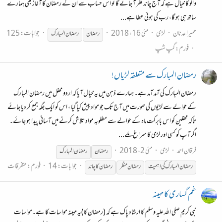
والو کا خیال ہے کہ آج چاند نظر آ جائے گا تو اس حساب سے ان کے رمضان کا آغاز بھی ہمارے
ساتھ ہی ہو گا، رب کی ہوئی عطا ہے...
حمیرا عدنان
لڑی
مئی 16، 2018
جوابات: 125
رمضان
رمضان
المبارک
فورم:
گپ شپ
رمضان المبارک سے متعلقہ لڑیاں!
رمضان المبارک کی آمد آمد ہے۔ ہمارے ذہن میں یہ خیال آیا کہ اردو محفل میں رمضان المبارک
کے حوالے سے لڑیوں کی صورت میں آج تک جو مواد پیش کیا گیا ، اس کو ایک جگہ جمع کر دیا جائے
تاکہ محفلین کو اس بابرکت ماہ کے حوالے سے مطلوبہ مواد تلاش کرنے میں آسانی پیدا ہو جائے۔
اگر آپ کو کسی اور لڑی کا سراغ ملے...
فرقان احمد
لڑی
مئی 2، 2018
رمضان
رمضان
المبارک
جوابات: 14
فورم:
متفرقات
رمضان
المبارک کی اہمیت
رمضان
منظر
رمضان
کا چاند
غم گساری کا مہینہ
نبی کریم صلی اللہ علیہ وسلم کا ارشاد پاک ہے کہ (رمضان کا)یہ مہینہ مواسات کا ہے۔مواسات