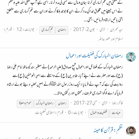
کے معنی ہیں غم گساری کرنا، جان و مال سے کسی کی مدد کرنا۔ اسی لیے آپ صلی اللہ علیہ وسلم
نے اس مہینے میں مخلوقِ خدا کی مدد کرنے، ان کا بوجھ ہلکا کرنے اور ان سے غم گساری سے متعلق
اتنی باتیں ارشاد فرمائیں، اتنی...
سید عمران
لڑی
جون 2، 2017
جوابات: 12
فورم:
رمضان
غم گساری
اسلام اور عصر حاضر
رمضان المبارک کی فضیلت اور اعمال
رمضان المبارک کے فضائل اور اعمال شیخ صدوق(علیہ الرحمہ) نے معتبر سند کیساتھ امام علی رضا
(ع)سے اور حضرت نے اپنے آباء طاہرین (ع) کے واسطے سے امیرالمومنین (ع)سے
روایت کی ہے کہ آپ نے فرمایا: ایک روز رسول اللہ ﷺنے ہمیں خطبہ دیتے ہوئے ارشاد
فرمایا کہ اے لوگو! تمہاری طرف رحمتوں اور برکتوں والا...
فاخر رضا
لڑی
مئی 27، 2017
رمضان
رمضان
المبارک
صوم و صلاۃ
جوابات: 0
فورم:
اِسلامی تعلیمات
عبادت
فضلیت و اعمال
نظم: قرآن کا مہینہ