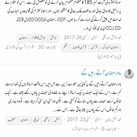
سورة البقرہ کی آیت نمبر 185 کا منظوم مفہوم بیان کرنے کی کوشش کی ہے۔ اس کو سنوارنے
پر راحیل فاروق بھائی اور عاطف ملک بھائی کا مشکور ہوں۔ اور استادِ محترم کی قبولیت پر احباب کی
خدمت میں پیش کرنے کی جسارت کر رہا ہوں۔ شَہۡرُ رَمَضَانَ الَّذِیۡۤ اُنۡزِلَ فِیۡہِ
الۡقُرۡاٰنُ ہُدًی لِّلنَّاسِ وَ...
محمد تابش صدیقی
لڑی
مئی 26، 2017
تابش
تابش کا کلام
رمضان
جوابات: 32
فورم:
آپ کی شاعری
رمضان
المبارک
قرآن
قرآن کا مہینہ
نظم
(پابندِ بحور شاعری)
ماہ رمضان آتے رہیں گے
ماہ رمضان آتے رہیں گے یہ کنیڈین سَبوے ٹرین ہےجس میں اس وقت مسافروں کی تعداد بہت
کم ہے۔ اس کے ایک سیٹ پر ایک مسافر اپنے سامنےوالی سیٹ پر پاؤں رکھے بیٹھا ہے۔ ایک
خاتوں اُسے سیٹ سے پاؤں ہٹانے کو کہتی ہے۔ لیکن وہ سنی ان سنی کر دیتا ہے۔ تو وہ بھاری
بھرکم خاتوں اُس کے پاؤں پر بیٹھ جاتی ہے ۔ جس سے...
محمد اجمل خان
لڑی
مئی 23، 2017
اجمل
باطنی
تبدیلی
رمضان
معتوب
جوابات: 0
فورم:
ہمارا معاشرہ