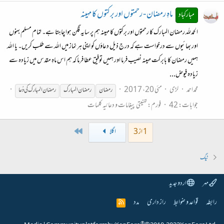
ماہِ رمضان - رحمتوں اور برکتوں کا مہینہ
مبارکباد
الحمدللہ رمضان المبارک کا رحمتوں اور برکتوں کا مہینہ ہم پر سایہ فگن ہوا چاہتا ہے۔ تمام مسلم بہنوں
اور بھائیوں سے درخواست ہے کہ درج ذیل دعاؤں کو اپنی ہر نماز میں اللہ سے طلب کریں۔ یا اللہ
ہمیں رمضان کا بابرکت مہینہ نصیب فرما اور ہمیں توفیق عطا فرما کہ ہم اس ماہِ مقدس میں زیادہ سے
زیادہ فیوض...
محمداحمد
لڑی
مئی 20، 2017
رمضان
رمضان
المبارک
رمضان
المبارک کی دُعا
جوابات: 42
فورم:
تہنیتی پیغامات و دعائیہ کلمات
Last
1 از 3
اگلا
ٹیگ
مہر
اردو جدید
رابطہ
قواعد و ضوابط
راز داری
مدد
R
S
S
®