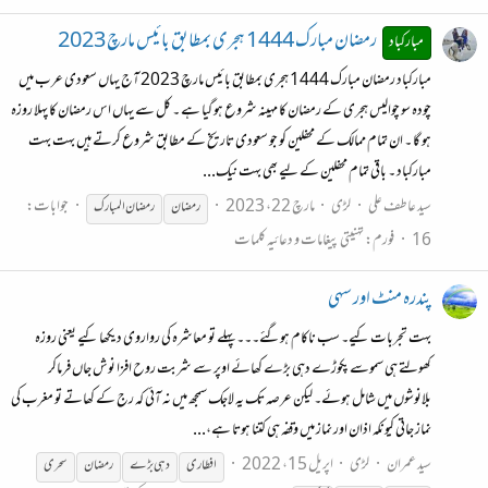
رمضان مبارک 1444 ہجری بمطابق بائیس مارچ 2023
مبارکباد
مبارکباد رمضان مبارک 1444 ہجری بمطابق بائیس مارچ 2023 آج یہاں سعودی عرب میں
چودہ سو چوالیس ہجری کے رمضان کا مہینہ شروع ہو گیا ہے ۔ کل سے یہاں اس رمضان کا پہلا روزہ
ہو گا ۔ ان تمام ممالک کے محفلین کو جو سعودی تاریخ کے مطابق شروع کرتے ہیں بہت بہت
مبارکباد ۔ باقی تمام محفلین کے لیے بھی بہت نیک...
سید عاطف علی
لڑی
مارچ 22، 2023
جوابات:
رمضان
رمضان
المبارک
16
فورم:
تہنیتی پیغامات و دعائیہ کلمات
پندرہ منٹ اور سہی
بہت تجربات کیے۔ سب ناکام ہوگئے۔۔۔ پہلے تو معاشرہ کی رواروی دیکھا کیے یعنی روزہ
کھولتے ہی سموسے پکوڑے دہی بڑے کھائے اوپر سے شربت روح افزا نوش جاں فرماکر
بلانوشوں میں شامل ہوئے۔ لیکن عرصہ تک یہ لاجک سمجھ میں نہ آئی کہ رج کے کھاتے تو مغرب کی
نماز جاتی کیونکہ اذان اور نماز میں وقفہ ہی کتنا ہوتا ہے،...
سید عمران
لڑی
اپریل 15، 2022
افطاری
دہی بڑے
رمضان
سحری