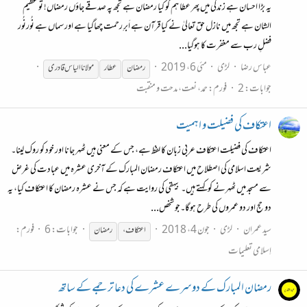
یہ بڑا احسان ہے زندگی میں پھر عطا ہم کو کیا رمضان ہے تجھ پہ صدقے جاؤں رمضاں! تُو عظیم
الشان ہے تجھ میں نازل حق تعالیٰ نے كیا قرآن ہے اَبرِ رحمت چھاگیا ہے اور سماں ہے نُورنُور
فضلِ رب سے مغفرت كا ہوگیا...
عباس رضا
لڑی
مئی 6، 2019
رمضان
عطار
مولانا الیاس قادری
جوابات: 2
فورم:
حمد، نعت، مدحت و منقبت
اعتکاف کی فضیلت و اہمیت
اعتکاف کی فضیلت اعتکاف عربی زبان کا لفظ ہے، جس کے معنی ہیں ٹھہر جانا اور خود کو روک لینا۔
شریعت اسلامی کی اصطلاح میں اعتکاف رمضان المبارک کے آخری عشرہ میں عبادت کی غرض
سے مسجد میں ٹھہرنے کو کہتے ہیں۔ بیہقی کی روایت ہے کہ جس نے عشرہ رمضان کا اعتکاف کیا، یہ
دو حج اور دو عمروں کی طرح ہوگا۔جو شخص...
سید عمران
لڑی
جون 4، 2018
جوابات: 6
فورم:
اعتکاف،
رمضان
اِسلامی تعلیمات
رمضان المبارک کے دوسرے عشرے کی دعا ترجمے کے ساتھ