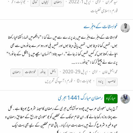
سید عمران
لڑی
اپریل 1، 2022
جوابات: 7
رمضان
نیکیاں
کمائی
فورم:
اِسلامی تعلیمات
خواہشات کے پنجرے
خواہشات کے پنجرے پنجرے میں بند پرندے سے میں نے کہا: "دیکھو میں تمہارا کتنا خیا رکھتا
ہوں، تمہیں کھانا دیتا ہوں، تمہیں پانی دیتا ہوں اور تمہیں بلی اور دوسرے جانوروں سے بھی
بچائے رکھتا ہوں کہ کہیں تمہیں کھا نہ جائے"۔ اب بتاو! "انسان اچھے ہیں یا جنگل کے جانور؟"
پرندے نے چینخ کر کہا: "جانور ۔۔۔...
محمد اجمل خان
لڑی
اپریل 29، 2020
اجمل
جانور
خواہشات
رمضان
جوابات: 0
فورم:
آپ کی تحریریں
غاصب
پرندہ
رمضان مبارک 1441 ہجری
مبارکباد
آج یہاں سعودی عرب میں چودہ سو اکتالیس ہجری کے رمضان کا مہینہ شروع ہو چکا ہے ۔ کل
سے پہلا روزہ رکھا جائے گا ۔ ان تمام ممالک کے محفلین کو جو سعودی تاریخ کے مطابق رمضان و
عید وغیرہ شروع کرتے ہیں بہت بہت مبارکباد ۔ باقی تمام محفلین کے لیے بھی بہت نیک