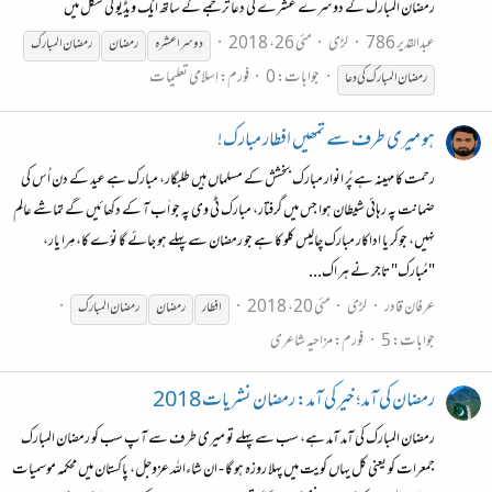
رمضان المبارک کے دوسرے عشرے کی دعا ترجمے کے ساتھ ایک ویڈیو کی شکل میں
عبدالقدیر 786
لڑی
مئی 26، 2018
دوسرا عشرہ
رمضان
رمضان
المبارک
جوابات: 0
فورم:
اِسلامی تعلیمات
رمضان
المبارک کی دعا
ہو میری طرف سے تمھیں افطار مبارک!
رحمت کا مہینہ ہے پُر انوار مبارک بخشش کے مسلماں ہیں طلبگار، مبارک ہے عید کے دن اُس کی
ضمانت پہ رہائی شیطان ہوا جس میں گرفتار، مبارک ٹی وی پہ جو اَب آ کے دکھائیں گے تماشے عالِم
نہیں، جوکر یا اداکار مبارک چالیس کلو کا ہے جو رمضان سے پہلے ہو جائے گا نوّے کا، مِرا یار،
"مُبارک" تاجر نے ہر اک...
عرفان قادر
لڑی
مئی 20، 2018
افطار
رمضان
رمضان
المبارک
جوابات: 5
فورم:
مزاحیہ شاعری
رمضان کی آمد؛ خیر کی آمد: رمضان نشریات 2018
رمضان المبارک کی آمد آمد ہے، سب سے پہلے تو میری طرف سے آپ سب کو رمضان المبارک
جمعرات کو یعنی کل یہاں کویت میں پہلا روزہ ہو گا - ان شاءاللہ عزوجل، پاکستان میں محکمہ موسمیات