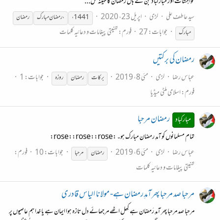
خواہشات اور مبارکباد جن کے ہاں رمضان کا مہینہ کل...
سید عاطف علی
لڑی
اپریل 23، 2020
، 1441
،
رمضان
مبارک
رمضان
جوابات: 27
فورم:
تہنیتی پیغامات و دعائیہ کلمات
مبارک
رمضان کی برکتیں
عباس رضا
لڑی
مئی 8، 2019
جوابات: 1
برکات
رمضان
روزہ
فورم:
اسلامی ملٹی میڈیا
رمضان مرحبا
مبارکباد
تمام مسلمانوں کو آمدِ رمضان مبارک ہو۔ :rose::rose::rose:
عباس رضا
لڑی
مئی 6، 2019
جوابات: 10
فورم:
رمضان
مرحبا
تہنیتی پیغامات و دعائیہ کلمات
مرحبا صد مرحبا پھر آمدِ رمضان ہے- مولانا الیاس قادری
مرحبا صد مرحبا پھر آمدِ رَمضان ہے كِھل اٹھے مرجھائے دل تازہ ہوا ایمان ہے یا خدا ہم عاصیوں پر