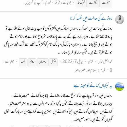
جوابات: 22
فورم:
آپ کی تحریریں
سموسے
پکوڑے
کم کھانا
روزے کی حالت میں غصہ کرنا
روزے کی حالت میں غصہ کرنا رمضان المبارک میں اکثر لوگوں کا جب پیٹ خالی ہونے لگتا ہے تو
پارہ چڑھنے لگتا ہے۔ دوپہر بارہ بجے کے بعد سے پارہ چڑھنا شروع ہوتا ہے اور شام ہوتے
ہوتے بلندی پہنچ جاتا ہے۔ رمضان مبارک کی مبارک شام کو اکثر لوگ غصے سے آگ بگولہ اور پاگل
ہوتے نظر آتے ہیں۔ لیکن ہماری طرح ہمارا...
محمد اجمل خان
لڑی
اپریل 7، 2022
جوابات:
اجمل
رمضان
روزہ
غصہ
0
فورم:
اسلام اور عصر حاضر
یہ نیکیاں کمانے کا مہینہ ہے
رمضان میں ہونا تو یہ چاہیے تھا کہ موقع سے فائدہ اٹھاتے، ہلکا پھلکا کھاتے، صحت بناتے،
بیماریاں بھگاتے اورنورانیت بڑھاتے. لیکن یہ کیا ہوا کہ عام دنوں سے زیادہ مضر صحت اشیاء
کھاتے ہیں، اسپتالوں کو جاتے ہیں، جی کو متلاتے ہیں، بستر پر پڑے کراہتے ہیں اور بابرکت انمول
گھڑیاں گنواتے ہیں. حضور صلی اللہ...