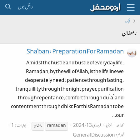
داخل ہوں
ٹیگ
رمضان
Shaʿban: Preparation For Ramadan
Amidst the hustle and bustle of everyday life,
Ramaḍān, by the will of Allah, is the lifeline we
desperately need: patience through fasting,
tranquillity through the night prayer, purification
through repentance, comfort through du‘ā’ and
contentment through dhikr. For this Ramaḍān to be
our...
محمداحمد
لڑی
فروری 13، 2024
جوابات: 1
ramadan
رمضان
فورم:
General Discussion