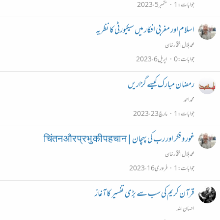
جوابات
1
ستمبر 5، 2023
اسلام اور مغربی افکار میں سیکیورٹی کا نظریہ
محمد بلال افتخار خان
جوابات
0
اپریل 6، 2023
رمضان مبارک کیسے گزاریں
محمداحمد
جوابات
1
مارچ 23، 2023
غور و فکر اور رب کی پہچان|चिंतन और प्रभु की पहचान
محمد بلال افتخار خان
جوابات
1
فروری 16، 2023
قرآن کریم کی سب سے بڑی تفسیر کا آغاز
احسان اللہ