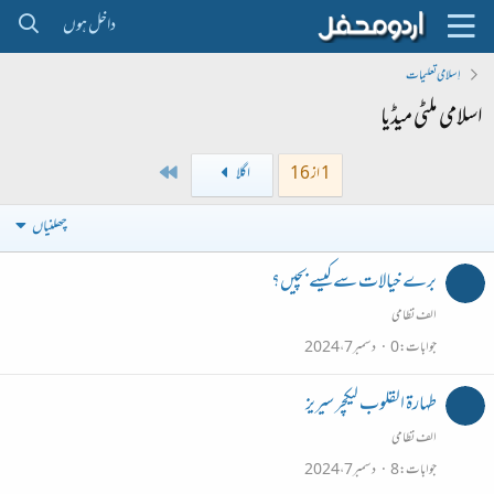
داخل ہوں
اِسلامی تعلیمات
اسلامی ملٹی میڈیا
Last
1 از 16
اگلا
چھلنیاں
برے خیالات سے کیسے بچیں؟
الف نظامی
جوابات
0
دسمبر 7، 2024
طہارۃ القلوب لیکچر سیریز
الف نظامی
جوابات
8
دسمبر 7، 2024