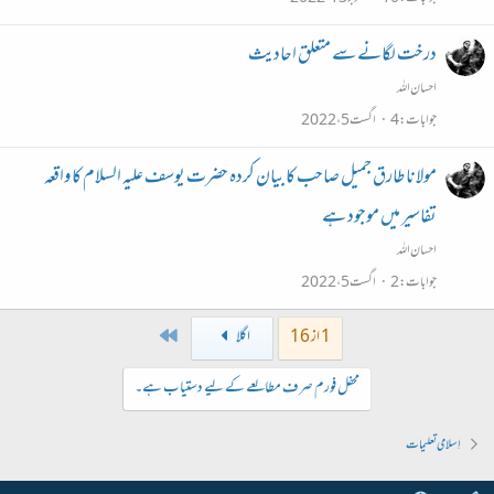
درخت لگانے سے متعلق احادیث
احسان اللہ
جوابات
4
اگست 5، 2022
مولانا طارق جمیل صاحب کا بیان کردہ حضرت یوسف علیہ السلام کا واقعہ
تفاسیر میں موجود ہے
احسان اللہ
جوابات
2
اگست 5، 2022
Last
1 از 16
اگلا
محفل فورم صرف مطالعے کے لیے دستیاب ہے۔
اِسلامی تعلیمات