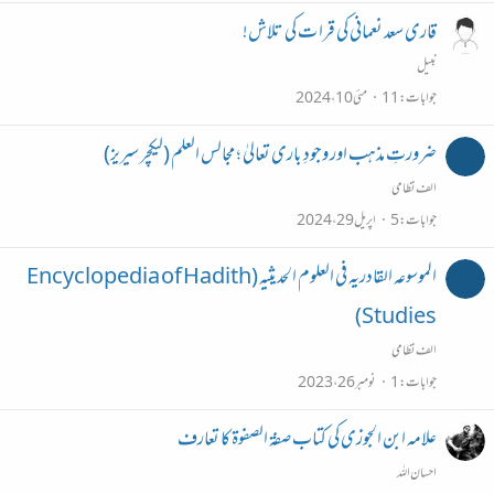
قاری سعد نعمانی کی قرا ت کی تلاش!
نبیل
جوابات
11
مئی 10، 2024
ضرورتِ مذہب اور وجودِ باری تعالیٰ ؛ مجالس العلم (لیکچر سیریز)
الف نظامی
جوابات
5
اپریل 29، 2024
الموسوعہ القادریہ فی العلوم الحدیثیہ (Encyclopedia of Hadith
Studies)
الف نظامی
جوابات
1
نومبر 26، 2023
علامہ ابن الجوزی کی کتاب صفۃ الصفوۃ کا تعارف
احسان اللہ