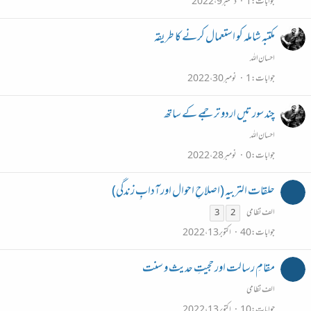
جوابات
1
دسمبر 9، 2022
مکتبہ شاملہ کو استعمال کرنے کا طریقہ
احسان اللہ
جوابات
1
نومبر 30، 2022
چند سورتیں اردو ترجمے کے ساتھ
احسان اللہ
جوابات
0
نومبر 28، 2022
حلقات التربیہ (اصلاحِ احوال اور آدابِ زندگی)
الف نظامی
3
2
جوابات
40
اکتوبر 13، 2022
مقامِ رسالت اور حجیتِ حدیث و سنت
الف نظامی
جوابات
10
اکتوبر 13، 2022