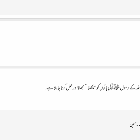
ر اللہ کے رسول ﷺ کی باتوں کو سیکھنا‘ سمجھنا اورعمل کرنا چاہتا ہے۔
۔ آمین