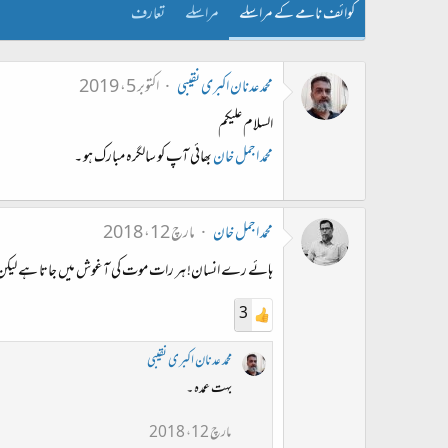
کوائف نامے کے مراسلے
مراسلے
تعارف
محمد عدنان اکبری نقیبی
اکتوبر 5، 2019
السلام علیکم
محمد اجمل خان
بھائی آپ کو سالگرہ مبارک ہو ۔
محمد اجمل خان
مارچ 12، 2018
ہائے رے انسان! ہر رات موت کی آغوش میں جاتا ہے لیکن پھر
3
محمد عدنان اکبری نقیبی
بہت عمدہ ۔
مارچ 12، 2018