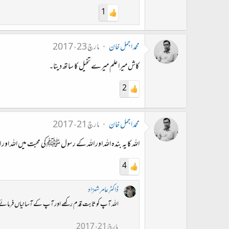
1
محمد اجمل خان
مارچ 23، 2017
کاش میرا علم میرے تخیل کا ساتھ دینا۔
2
محمد اجمل خان
مارچ 21، 2017
اللہ کا یہ بندہ اللہ اور اللہ کے رسول ﷺ کی محبت میں اللہ او
4
ڈاکٹرعامر شہزاد
اللہ آپ کو ثابت قدم رکھے اور آپ کے آسانیاں فرمائے 
مارچ 21، 2017