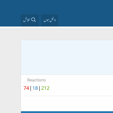
داخل ہوں
تلاش
Reactions
74
18
212