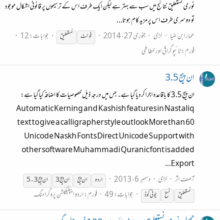
نوری نستعلیق نتائج میں سب سے بہتر ہے لیکن ایک طرف اس کے ترسیموں پر قانونی اشکال موجود
تو دوسری طرف اس پر مزید کام ہوتا...
عمار ابن ضیا
لڑی
جنوری 27، 2014
جوابات: 12
فونٹ
نستعلیق
فورم:
ٹائپو گرافی اور خطاطی
ان پیج 3.5
ان پیج 3.5 کا باقاعدہ اجرا کردیا گیا ہے۔ جس میں درجہ ذیل خصوصیات کا اضافہ کیا گیا ہے:
Automatic Kerning and Kashish features in Nastaliq
text to give a calligrapher style outlook More than 60
Unicode Naskh Fonts Direct Unicode Support with
other software Muhammadi Quranic font is added
Export...
آصف اثر
لڑی
دسمبر 6، 2013
اردو
ان پیج
ان پیج 3
ان پیج 3۔5
جوابات: 49
فورم:
اردو ایپلیکیشن پروگرامنگ
نستعلیق
نسخ
یونی کوڈ