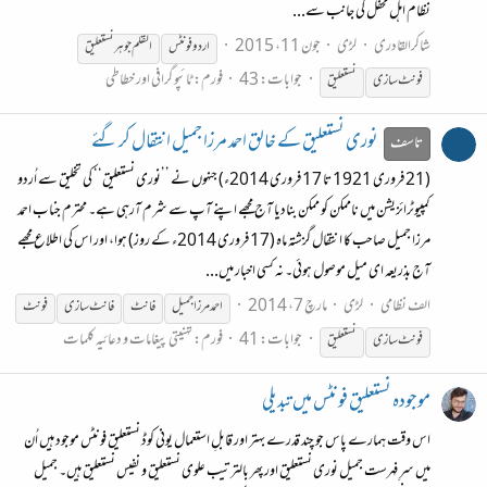
نظام اہل محفل کی جانب سے...
شاکرالقادری
لڑی
جون 11، 2015
اردو فونٹس
القلم جوہر
نستعلیق
جوابات: 43
فورم:
ٹائپو گرافی اور خطاطی
فونٹ سازی
نستعلیق
نوری نستعلیق کے خالق احمد مرزا جمیل انتقال کر گئے
تاسف
(21 فروری 1921 تا 17 فروری 2014ء) جنہوں نے ’’نوری نستعلیق‘‘ کی تخلیق سے اُردو
کمپیوٹرائزیشن میں ناممکن کو ممکن بنادیا آج مجھے اپنے آپ سے شرم آرہی ہے۔ محترم جناب احمد
مرزا جمیل صاحب کا انتقال گزشتہ ماہ (17 فروری 2014ء کے روز) ہوا، اور اس کی اطلاع مجھے
آج بذریعہ ای میل موصول ہوئی۔ نہ کسی اخبار میں...
الف نظامی
لڑی
مارچ 7، 2014
احمد مرزا جمیل
فانٹ
فانٹ سازی
فونٹ
جوابات: 41
فورم:
تہنیتی پیغامات و دعائیہ کلمات
فونٹ سازی
نستعلیق
موجودہ نستعلیق فونٹس میں تبدیلی
اس وقت ہمارے پاس جو چند قدرے بہتر اور قابلِ استعمال یونی کوڈ نستعلیق فونٹس موجود ہیں اُن
میں سرِ فہرست جمیل نوری نستعلیق اور پھر بالترتیب علوی نستعلیق و نفیس نستعلیق ہیں۔ جمیل