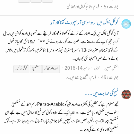
جوابات: 5
فورم:
ٹائپو گرافی اور خطاطی
گوگل ڈاک میں اردو او سی آر سپورٹ کتنا کار آمد
آج گوگل ڈاک میں ایک اخبار کے تراشے کو کھولا تو خودکار طریقے سے تصویری اردو کو متن میں تبدیل
کر دیا نتیجہ آپ کے سامنے ہے- تصویر سے کنورٹ ہوئے متن **」/ & مائش مجہولیاتر شمول
کے قوی ترجمان مقرر نکتہ،13 دسمبر (مشرق نیوز سروس):کانگرلیں چھوڑ کر ترشمول میں شامل
ہونے والے ممبر اسمبلیمائش مجوئیاں...
افضل حسین
لڑی
دسمبر 14، 2016
اردو او سی آر
نستعلیق
گوگل ڈاکس
جوابات: 49
فورم:
لکھنے پڑھنے میں مدد
نسخ کی حمایت میں۔۔۔
مجھے معلوم ہے کہ محفلین کی اکثریت اردو متن کو Perso-Arabic رسم الخط کے نستعلیق
اسلوب میں لکھتی اور پڑھتی ہے، اور شاید زیک کے علاوہ کوئی بھی نسخ کا حمایتی نہیں ہے- مجھے بھی
نستعلیق اچھا لگتا ہے، لیکن بعض اوقات نسخ میں لکھا ہوا متن زیادہ آسانی سے پڑھا جاسکتا ہے- گو کہ
نستعلیق کا عادی ہونے کی وجہ...