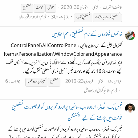
کاشف اشرف
لڑی
جنوری 30، 2020
تلاش
فونٹ
نستعلیق
جوابات: 30
فورم:
اردو سوفٹویر ریلیز
نستعلیق
فونٹ پراجیکٹ
نستعلیق
کشیدہ
فائلوں فولڈروں کے نام نستعلیق رسم الخط میں
کنٹرول پینل کے اس ربط پر جائیں: Control Panel\All Control Panel
Items\Personalization\Window Color and Appearance
ایڈوانسڈ اپیرینس سیٹنگ پر کلک کریں۔ کُھلنے والے ڈائلاگ باکس میں آئٹمز میں سے آئیکون منتخب
کیجئے، فونٹ سائز 16 رکھ لیجئے اور فونٹ فیس ”جمیل نوری نستعلیق“ منتخب کرلیجئے۔
عباس رضا
لڑی
فروری 23، 2019
جوابات: 6
نستعلیق
کمپیوٹر پر اردو لکھنا
فورم:
ٹائپو گرافی اور خطاطی
فیس بک، ٹویٹر ، اردو ویب، وغیرہ پر اردو تحریروں کو خوبصورت نستعلیق
فونٹ میں پڑھنے کے لیے ایکسٹنشن
فیس بک، ٹویٹر ، اردو ویب، وغیرہ پر اردو تحریروں کو خوبصورت نستعلیق فونٹ میں پڑھنے کے