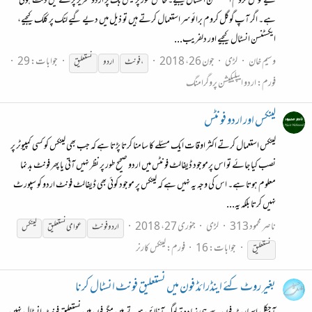
لیے گوگل کروم ایکسٹنشن انسٹال کیجیے۔ خاص طور پر فیس بک پر اردو تحریر پڑھنے میں دقت ہوتی
ہے۔ اگر آپ گوگل کروم برائوسر استعمال کرتے ہیں تو ذیل میں دیے گیے لنک پر کلک کیجیے،
ایکسٹنسن انسٹال کیجیے اور دلفریب...
وسیم خان
لڑی
جون 26، 2018
جوابات: 29
، فونٹ
اردو
نستعلیق
فورم:
اردو ایپلیکیشن پروگرامنگ
لینکس اور اردو فونٹس
لینکس استعمال کرتے اکثر اوقات ایک مسئلے کا سامنا کرتا پڑتا ہے کہ جب بھی لینکس کو کسی کمپیوٹر پر
نصب کیا جائے تو اس پرموجود ڈیفالٹ فونٹس میں اردو صحیح طور پر نظر نہیں آتی یا پھر فونٹ بد نما
معلوم ہوتا ہے۔ اس کی وجہ یہ نہیں ہے کہ لینکس پر موجود کوئی بھی ڈیفالٹ فونٹ اردو کو سپورٹ
نہیں کرتا بلکہ یہ...
ناصر محمود 313
لڑی
جنوری 27، 2018
اردو فونٹ
عوامی
نستعلیق
لینکس
جوابات: 16
فورم:
لینکس کارنر
نستعلیق
بغیر روٹ کئے اینڈرائڈ فون میں نستعلیق فونٹ انسٹال کرنا