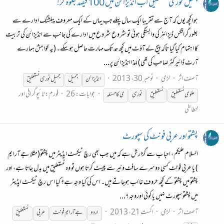
جمیل نوری نستعلیق اب انڈیزائن میں 100 فیصد جلوہ گر!
ہوا کچھ یوں کہ آج سے تقریبا ایک سال پہلےجب یہاں کے ایک معروف پبلشنگ ادارے سے
بطور گرافکس ڈیزائنر کی وابستگی ہوئی تو شروع شروع میں ادارے کی جانب سے انڈیزائن کی تربیت
کا اہتمام کیا گیا تاکہ پیج لے آؤٹ میں کچھ حد تک مہارت حاصل ہوسکے۔ (یہ خواہش ہمارے
آرٹ ڈائیرکٹرصاحب کی تھی) لہذا انڈیزائن پر...
آصف اثر
لڑی
نومبر 30، 2013
انڈیزائن
جمیل
جمیل نوری
نستعلیق
جوابات: 26
فورم:
ٹائپو گرافی اور
علوی
نستعلیق
نستعلیق
نوری
ی کا مسئلہ
خطاطی
پشتو اور عربی فونٹ کی سپورٹ
السلام علیکم، احباب سے گزارش ہے کہ میں جب بھی رچ ٹیکسٹ ایڈیٹر میں پشتو(مثلا جے آر ایم
) یا عربی فونٹ کسی دوسرے سافٹ وئیر سے پیسٹ کرتا ہوں تو وہ نستعلیق میں بدل جاتا ہے، اور
پشتو میں پشتو کے کچھ حروف غائب ہوجاتے ہیں۔ اس کی کیا وجہ ہے؟ کیا اس رچ ٹیکسٹ ایڈیٹر
میں پشتو سپورٹ نہیں یا کوئی اوروجہ ؟...
آصف اثر
لڑی
اگست 21، 2013
اردو
جے آر ایم فونٹ
عربی
نستعلیق