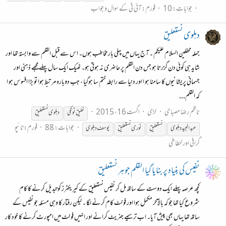
جوابات: 10
فورم:
آئی ٹی کے سوال و جواب
دہلوی نستعلیق
جملہ محفلین السلام علیکم ۔ آج یہاں میں پہلی بار مخاطب ہوں۔ اس سے قبل القلم سے وابستہ تھا اور
شاید ہی کوئی دن گزرتا ہو جس دن القلم پر حاضری نہ ہوتی ہو۔ ٹھیک ایک سال پہلے مجھے ذہنی اور
جسمانی پریشانیوں کا سامنا ہو ا اور دنیا سے رابطہ ختم سا ہوگیا ، جب دوبارہ مرتبط ہوا تو بڑا افسوس ہو ا
کہ القلم...
ناظم رضا مصباحی
لڑی
اگست 16، 2015
خلیق ٹونکی
دہلوی
نستعلیق
جوابات: 88
فورم:
ٹائپو
عبد المجید دہلوی
نستعلیق
نوری
نستعلیق
یوسف دہلوی
گرافی اور خطاطی
نفیس کی بنیاد پر بنایا گیا القلم جوہر نستعلیق
کچھ عرصہ پہلے ایک دوست کے ساتھ مل کر نفیس نستعلیق کے کیریکٹرز کو تبدیل کرنے کا کام
شروع کیا تھا جو کہ بالآخر مکمل ہوا اور فونٹ کام کرنے لگا ۔ لیکن رفتار کا وہی مسئلہ جو نفیس کے
ساتھ تھا یہاں بھی پیش آیا۔ اب ترسیمے جنریٹ کرانے اور انہیں فونٹ میں امپورٹ کرنے کا خود کار