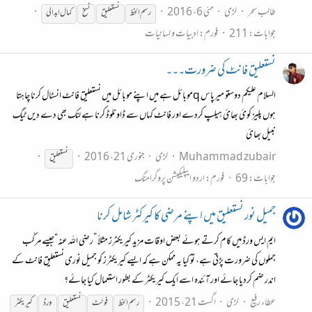
طالب سحر
لڑی
مئی 6، 2016
رسم الخط
نستعلیق
نسخ
کمال ابدالی
جوابات: 211
فورم:
ادبیات و لسانیات
نستعلیق فانٹ کی ضرورت۔۔۔
السلام علیکم دوستو میرپاس qموبائل هے میں اپنے موبائل میں نستعلیق فانٹ انسٹال کرنا چاهتا
هوں پلیز کوئ بھائ هیلپ کردے اور فانٹ کهاں سے ڈاونلوڈ کرنا هے لنک بھی دے دیں ٹیگ
نبیل بھائ
Muhammad zubair
لڑی
جنوری 21، 2016
نستعلیق
جوابات: 69
فورم:
اردو ایپلیکیشن پروگرامنگ
جمیل نور نستعلیق میں اپنے مرضی کا کیرکٹر شامل کرنا
ایم ایس ورڈ میں کام کرتے ہوئے بعض اوقات مزید کیریکٹرز مثلاً ”رضی اللہ عنہ“جیسے مرکّب
جملوں کی ضرورت پڑتی ہے، تو کیا یہ ممکن ہے کہ ایسے کیریکٹرز کو جمیل نوری نستعلیق فانٹ کے
اندر ضم کردیا جائے اور آئندہ اسے ایک کیریکٹر کے بطور استعمال کیا جائے؟
عطاء رفیع
لڑی
اگست 21، 2015
رسم الخط
فونٹ
نستعلیق
ورڈ
کیریکٹر