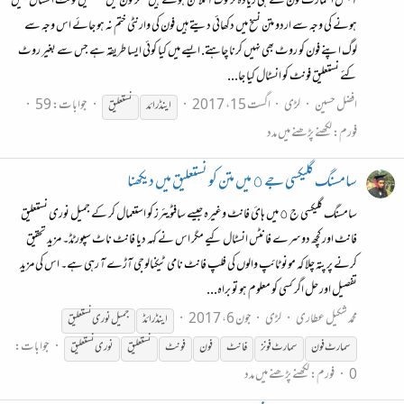
آجکل اسمارٹ فون سے ہی زیادہ تر لوگ آنلائن ہوتے ہیں مگر فون میں نستعلیق فونٹ انسٹال نہیں
ہونے کی وجہ سے اردو متن نسخ میں دکھائی دیتے ہیں فون کی وارنٹی ختم نہ ہو جائے اس وجہ سے
لوگ اپنے فون کو روٹ بھی نہیں کرنا چاہتے. ایسے میں کیا کوئی ایسا طریقہ ہے جس سے بغیر روٹ
کئے نستعلیق فونٹ کو انسٹال کیا جا...
افضل حسین
لڑی
اگست 15، 2017
جوابات: 59
اینڈرائد
نستعلیق
فورم:
لکھنے پڑھنے میں مدد
سامسنگ گلیکسی جے ٥ میں متن کو نستعلیق میں دیکھنا
سامسنگ گلیکسی ج ٥ میں ہائ فانٹ وغیرہ جیسے سافٹویئرز کو استعمال کر کے جمیل نوری نستعلیق
فانٹ اور کچھ دوسرے فانٹس انسٹال کیے مگر اس نے کہہ دیا فانٹ ناٹ سپورٹڈ۔ مزید تحقیق
کرنے پر پتہ چلا کہ مونو ٹائپ والوں کی فلپ فانٹ نامی ٹیکنالوجی آڑے آ رہی ہے۔ اس کی مزید
تفصیل اور حل اگر کسی کو معلوم ہو تو براہ...
محمد شکیل عطاری
لڑی
جون 6، 2017
اینڈرائڈ
جمیل نوری
نستعلیق
جوابات:
سمارٹ فون
سمارٹ فونز
فانٹ
فون
فونٹ
نستعلیق
نوری
نستعلیق
0
فورم:
لکھنے پڑھنے میں مدد