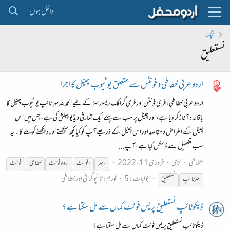
داخل ہوں
ٹیگ
نستعلیق
اردو عربی خطاطی و فونٹس سے متعلق یو ٹیوب چینل کا اجرا
اردو عربی خطاطی، فری فونٹس اور فری گرافک ریسورسز کے لیے الحمدللہ مہر ٹائپ یو ٹیوب چینل کا
باقاعدہ آغاز کر دیا ہے، اور چینل پر سب سے پہلے ایک تعارفی ویڈیو پبلش کی ہے، جس میں اس
چینل کے اغراض و مقاصد اور اس چینل کے ذریعے آپ کو کیا کچھ سیکھنے اور دیکھنے کو ملے گا ۔ یہ
سب تفصیل سے ڈسکس کیا ہے، آپ...
متلاشی
لڑی
فروری 11، 2022
، مہر
،فوںٹ
اردو فونٹ
خطاطی
فونٹ
جوابات: 5
فورم:
ٹائپو گرافی اور خطاطی
مہرٹائپ
نستعلیق
ڈیکوٹائپ نستعلیق پریس فونٹ کہاں سے مل سکتا ہے؟
ڈیکوٹائپ نستعلیق پریس فونٹ کہاں سے مل سکتا ہے؟