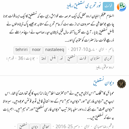
نور تحریری نستعلیق ریلیز
فونٹ
السلام علیکم! اہلیان اردو محفل کی ایک عرصہ سے خواہش رہی ہے کہ نستعلیق کا ایک ایسا فونٹ ہونا
چاہیے جو خطاطی کے معروف انداز سے ہٹ کر عام تحریرکے مشابہ ہو جیسے پاک ڈیٹا والوں نے
پنسل نستعلیق بنایا ۔ آج سے تقریباَ آٹھ سال قبل ذیشان حیدر صاحب نے اپنے مراسلے کے
ذریعے فونٹ ساز حضرات کو متوجہ کیا اور...
باسم
لڑی
مارچ 10، 2017
tehriri
noor
nastaleeq
جوابات: 36
فورم:
تحریری
سنٹر لائن
فونٹ
نستعلیق
نور
پنسل
ڈوٹڈ
اردو سوفٹویر ریلیز
دیوان نستعلیق
موبائل کا "کلک" اس لڑی میں میں نے "انا محترف الخط" اینڈرائڈ ایپ کا کچھ تعارف کیا تھا۔ اس
ایپ میں "دیوان فارسی" اور "دیوان وسیم" نام کے دو انتہائی قابل توجہ فونٹس موجود ہیں۔ سبز والا
"دیوان ثلث" ہے جبکہ زرد اور سفید بالترتیب "دیوان فارسی نستعلیق" اور "وسیم" ہیں۔ اہم بات
یہ ہے کہ نستعلیق میں...
ناظم رضا مصباحی
لڑی
دسمبر 25، 2016
خطاطی
دیوان
نستعلیق