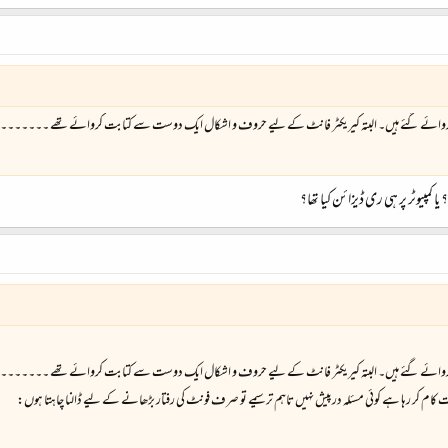
یٹ کروائے گئے ہیں۔ البتہ کیریکٹر فانٹ کے لیے حروف و اشکال ایک دوست سے کتابت کروائے تھے ۔۔۔۔۔۔۔ ج
 کمپیوٹر پر ہی ری ڈیزائن کیا تھا؟
یٹ کروائے گئے ہیں۔ البتہ کیریکٹر فانٹ کے لیے حروف و اشکال ایک دوست سے کتابت کروائے تھے ۔۔۔۔۔۔۔ ج
 کام کر رہا ہے کوئی مسئلہ درپیش نہیں تاہم ترسیمے تو صرف فونٹ کی رفتار بڑھانے کے لیے ڈالنا چاہتا ہوں: