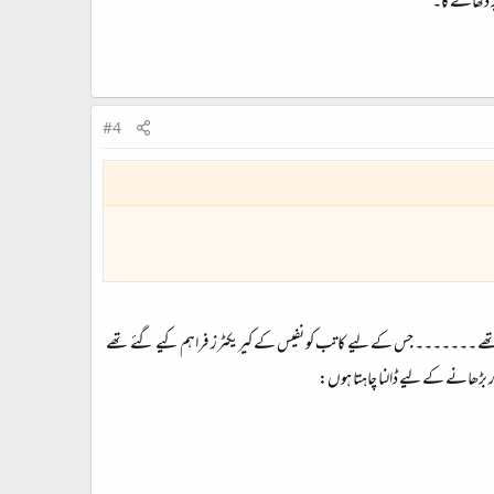
 دکھائے گا۔
#4
 تھے ۔۔۔۔۔۔۔ جس کے لیے کاتب کو نفیس کے کیریکٹرز فراہم کیے گئے تھے
ر بڑھانے کے لیے ڈالنا چاہتا ہوں: