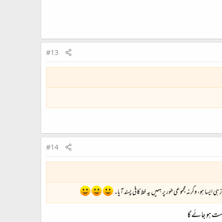
#13
#14
ایسا ہو، وگرنہ مجموعی طور پر ہمیں یہ خط کافی پسند آیا۔
درست ہو جائے گا