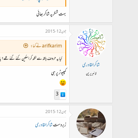
بہت شکریہ شاکر بھائی
جون 12، 2015
arifkarim نے کہا:
کیا یہ حروف ہاتھ سے لکھ کر اسکین کئے گئے تھے؟ یا کم
شاکرالقادری
کمپیوٹر پر ہی
لائبریرین
3
جون 12، 2015
زبردست
شاکرالقادری