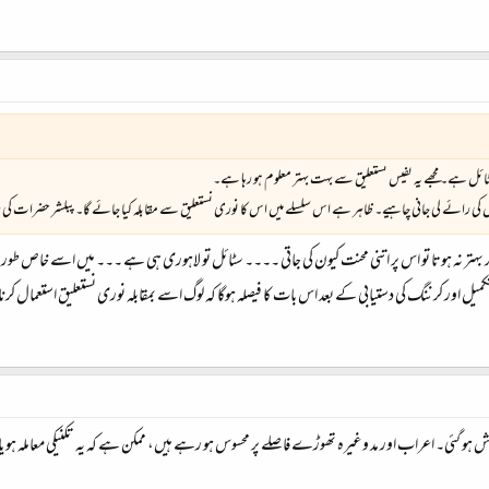
ئل ہے۔ مجھے یہ نفیس نستعلیق سے بہت بہتر معلوم ہو رہا ہے۔
 کی رائے لی جانی چاہیے۔ ظاہر ہے اس سلسلے میں اس کا نوری نستعلیق سے مقابلہ کیا جائے گا۔ پبلشر حضرات کی 
اگر بہتر نہ ہوتا تو اس پر اتنی محنت کیون کی جاتی ۔۔۔۔ سٹائل تو لاہوری ہی ہے ۔۔۔ میں اسے خاص طور 
ل اور کرننگ کی دستیابی کے بعد اس بات کا فیصلہ ہوگا کہ لوگ اسے بمقابلہ نوری نستعلیق استعمال کرنا
 ہو گئی۔ اعراب اور مد وغیرہ تھوڑے فاصلے پر محسوس ہو رہے ہیں، ممکن ہے کہ یہ تکنیکی معاملہ ہو یا پھر 