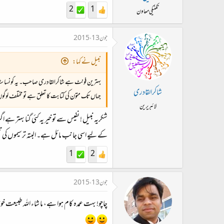
2
1
تکنیکی معاون
جون 13، 2015
نبیل نے کہا:
بہترین فونٹ ہے شاکرالقادری صاحب۔ یہ کونسا سٹا
شاکرالقادری
جہاں تک متون کی کتابت کا تعلق ہے تو مختلف لوگوں
لائبریرین
شکریہ نبیل ! نفیس سے تو خیر یہ کئی گنا بہتر ہے 
کے لیے اسی جانب مائل ہے۔ البتہ ترسیموں کی تکمی
1
2
جون 13، 2015
چاچو! بہت عمدہ کام ہوا ہے، ما شاء اللہ طبیعت خوش