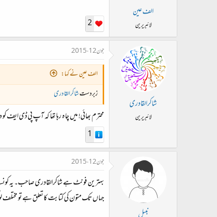
الف عین
2
لائبریرین
جون 12، 2015
الف عین نے کہا:
زبردست
شاکرالقادری
شاکرالقادری
محترم بھائی! میں چاہ رہا تھا کہ آپ پی ڈی ایف کو دی
لائبریرین
1
جون 12، 2015
بہترین فونٹ ہے شاکرالقادری صاحب۔ یہ کونسا س
جہاں تک متون کی کتابت کا تعلق ہے تو مختلف لو
نبیل