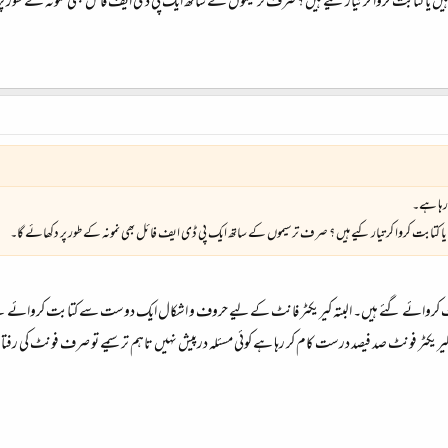
یا کتابت کروا کر تیار کیے ہیں ؟ صرف ترسیموں کے ساتھ ایک پی ڈی ایف فائل بھی نمونہ کے طور پر
 رہا ہے۔
 کتابت کروا کر تیار کیے ہیں ؟ صرف ترسیموں کے ساتھ ایک پی ڈی ایف فائل بھی نمونہ کے طور پر دکھائے گا۔
نریٹ کروائے گئے ہیں۔ البتہ کیریکٹر فانٹ کے لیے حروف و اشکال ایک دوست سے کتابت کروائے
ریکٹر فونٹ صد فیصد درست کام کر رہا ہے کوئی مسئلہ درپیش نہیں تاہم ترسیمے تو صرف فونٹ کی رفتا