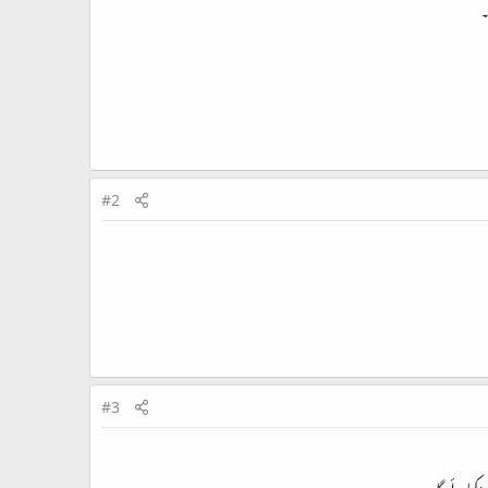
۔
#2
#3