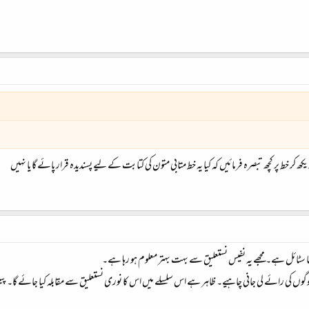
کھ کر خط پر کچھ تبصرہ فرمائیں کہ کیا یہ خط متابی متون کی کتابت کے لیے پسندیدہ قرار پائے گا یا نہیں
ٹائل ہے۔ مجھے یہ نفیس نستعلیق سے بہت بہتر معلوم ہو رہا ہے۔
گوں کی رائے لی جانی چاہیے۔ ظاہر ہے اس سلسلے میں اس کا نوری نستعلیق سے مقابلہ کیا جائے گا۔ پ