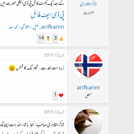
ت
کے بعد ایک ٹیسٹ فائل پی ڈی ایفکی صورت میں 
شاکرالقادری
د
پی ڈی ایف فائل
لائبریرین
ا
ء
arifkarim
,
نبیل
،
متلاشی
،
محمد سعد
14
3
جون 12، 2015
زبردست خط ہے۔ شیئرنگ کا شکریہ
arifkarim
1
معطل
جون 12، 2015
شاکر القادری صاحب! ’خط‘ ماشاء اللہ بہت اچھا 