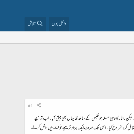
داخل ہوں
تلاش
#1
لیکن رفتار کا وہی مسئلہ جو نفیس کے ساتھ تھا یہاں بھی پیش آیا۔ اب ترسیمے
کو شامل کرنا شروع کیا۔ ابھی تک صرف ایک ہزار ترسیمے فونٹ میں داخل کرنے