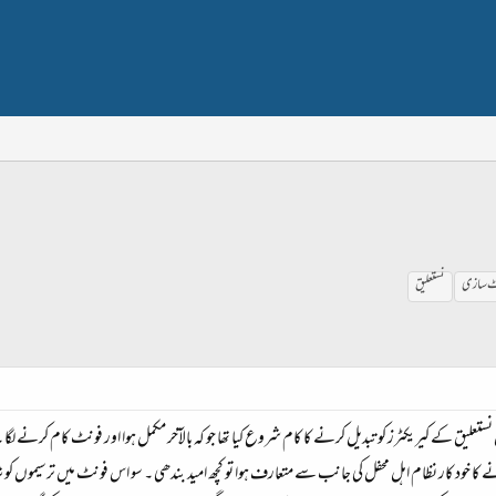
ٹ سازی
نستعلیق
لیق کے کیریکٹرز کو تبدیل کرنے کا کام شروع کیا تھا جو کہ بالآخر مکمل ہوا اور فونٹ کام کرنے لگا ۔ 
ا خود کار نظام اہل محفل کی جانب سے متعارف ہوا تو کچھ امید بندھی ۔ سو اس فونٹ میں ترسیموں 