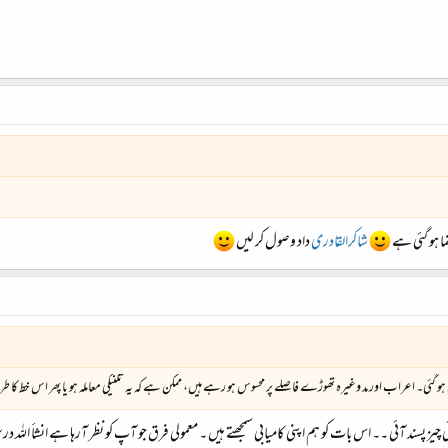
ما ہو گئی ہے
شاکرالقادری
داد وصول کر لیں
 گئی۔ اعراب اور مد وغیرہ تھوڑے فاصلے پر محسوس ہو رہے ہیں، ممکن ہے کہ یہ تکنیکی معاملہ ہو یا پھر اس خط کا طرز ہی 
یز پسند آئی ۔۔ اس بات کو ہم اپنی کامیابی سمجھتے ہیں ۔ معمولی فرق جو آپ کو نظر آرہا ہے انشأ اللہ 