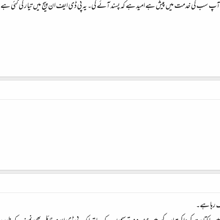
آپ سب کی خدمت میں پیش ہے امید ہے کہ پسند آئے گی۔ یہ پی ڈی ایف ان پیج میں تیار کی گئی ہے
لگ رہا ہے۔