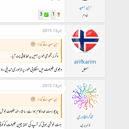
ابن سعید
3
1
خادم
جون 13، 2015
ابن سعید نے کہا:
وگرنہ مجموعی طور پر ہمیں یہ خط کافی پسند آیا۔
arifkarim
دہلوی طبیعت میں انقلابی طور پر لاہوری تبدیلی رون
معطل
جون 13، 2015
ابن سعید نے کہا:
چاچو! بہت عمدہ کام ہوا ہے، ما شاء اللہ طبیعت خوش ہو
شاکرالقادری
بہت خوشی ہوئی کہ آپ کی نکتہ چین طبیعت کو کوئی چ
لائبریرین