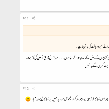
#11
رائے بھی دریافت کی جانی چاہیے۔
پر کتابوں کے متن کے لیے تیار کر رہا ہوں۔۔۔ میرا ذاتی ذوق تو متن کی کتابت
 پسند کریں گے یا نہیں
#12
اس خط کا طرز ہی ایسا ہو، وگرنہ مجموعی طور پر ہمیں یہ خط کافی پسند آیا۔