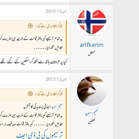
جون 12، 2015
شاکرالقادری نے کہا:
یہ تمام ترسیمے کیریکٹر فونٹ کے ذریعہ ہی جنر
arifkarim
خط میں لکھ دیا ۔۔۔۔۔۔
معطل
کیا یہ حروف ہاتھ سے لکھ کر اسکین کئے گئے تھے؟ یا
جون 12، 2015
شاکرالقادری نے کہا:
نعیم سعید
! بھائی پسندیدگی کا شکریہ
نعیم سعید
یہ تمام ترسیمے کیریکٹر فونٹ کے ذریعہ ہی جنر
محفلین
خط میں لکھ دیا ۔۔۔۔۔۔ کیریکٹر فونٹ صد فیصد درست
ترسیموں کی پی ڈی ایف