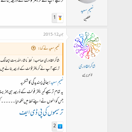
ترسیمے آپ نے کریکٹر فونٹ کے ذریعہ بنائے ہیں 
نعیم سعید
1
محفلین
جون 12، 2015
نعیم سعید نے کہا:
شاکر القادری صاحب! ’خط‘ ماشاء اللہ بہت اچھا لگ
شاکرالقادری
ترسیمے آپ نے کریکٹر فونٹ کے ذریعہ بنائے ہیں یا
لائبریرین
نعیم سعید
! بھائی پسندیدگی کا شکریہ
یہ تمام ترسیمے کیریکٹر فونٹ کے ذریعہ ہی ج
جس کو انہوں نے اپنے خط میں لکھ دیا ۔۔۔۔۔۔ کی
ترسیموں کی پی ڈی ایف
2