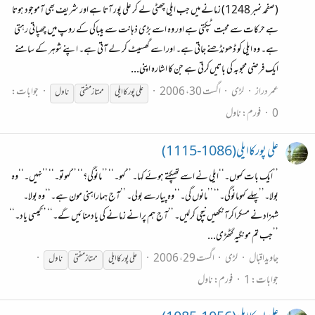
(صفحہ نمبر 1248) زمانے میں جب ایلی چھٹی لے کر علی پور آتا ہے اور شریف بھی آموجود ہوتا
ہے حرکات سے محبت ٹپکتی ہے اور وہ اسے بڑی ذہانت سے بیباکی کے روپ میں چھپاتی رہتی
ہے۔ وہ ایلی کو ڈھونڈھنے جاتی ہے۔ اور اسے گھسیٹ کر لے آتی ہے۔ اپنے شوہر کے سامنے
ایک فرضی محبوبہ کی باتیں‌کرتی ہے جن کا اشارہ اپنی...
عمر دراز
لڑی
اگست 30، 2006
جوابات:
علی پور کا ایلی
ممتاز
مفتی
ناول
0
فورم:
ناول
علی پورکاایلی(1086-1115)
’’ایک بات کہوں۔‘‘ایلی نے اسے تھپکتے ہوئے کہا۔ ’’کہو۔‘‘ ’’مانوگی؟‘‘ ’’کہوتو۔‘‘ ’’نہیں۔‘‘وہ
بولا۔’’پہلے کہومانوگی۔‘‘ ’’مانوں گی۔‘‘وہ پیارسے بولی۔ ’’آج ہماراہنی مون ہے۔‘‘وہ بولا۔
شہزادنے مسکراکرآنکھیں نیچی کرلیں۔ ’’آج ہم پرانے زمانے کی یادمنائیں گے۔‘‘ ’’کیسی یاد۔‘‘
’’جب تم مونگیہ گٹھڑی...
جاویداقبال
لڑی
اگست 29، 2006
علی پور کا ایلی
ممتاز
مفتی
ناول
جوابات: 1
فورم:
ناول