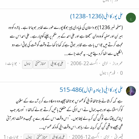
فورم:
ناول
علی پور کا اہلی (1236 - 1238)
ع
( صفحہ نمبر 1236) جو داستان کی بنیادی چیز ہوگا پورے طور سے ظاہر ہو جاتا ہے۔ ہاجرہ کو وہ
ہیرئن اور صفیہ کو وہ ولن سمجھتا ہے اور علی احمد کے ہر حکم پرچلنےکوتیارہے۔ علی احمد اس سے
محبت کرتے ہیں جواس بات سے ظاہر ہوتی ہےکہ کھانا کھاتے وقت گوشت کی بوٹی اسے دو
انگلیوں سے اٹھا کردیتے ہیں۔ یہ محبت بڑے...
عمر دراز
لڑی
اگست 22، 2006
جوابات:
علی پور کا ایلی
ممتاز
مفتی
ناول
0
فورم:
ناول
علی پور کا ایلی ( جاوید اقبال)486-515
ہے‘کہہ کرشانے ہلاتاتھاتوایلی کومحسوس ہوتاتھاجیسے وہ دھکادے کربرآمدے کے ستون
کوگراسکتاہے اورجب جمال نے اس لڑکی کے متعلق باتیں کرتے ہوئے کہاتھا: ”اورپھرجب
اپنابس چلتاہے توگن گن کربدلے لیتاہوں۔“ اس وقت اس کے چہرے پرعجیب وحشت ابھرآئی
تھی جیسے واقعی گن گن کربدلہ لے رہاہو۔اس وقت ایلی کودکھ محسوس...
قیصرانی
لڑی
اگست 12، 2006
جوابات: 1
علی پور کا ایلی
ممتاز
مفتی
ناول