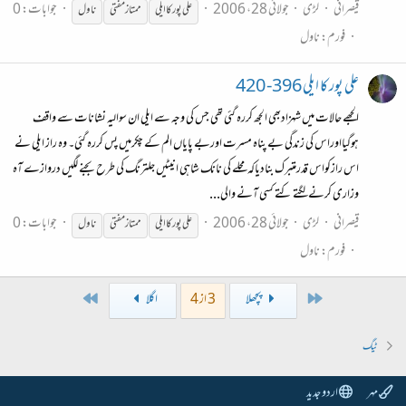
قیصرانی
لڑی
جولائی 28، 2006
جوابات: 0
علی پور کا ایلی
ممتاز
مفتی
ناول
فورم:
ناول
علی پور کا ایلی 396- 420
الجھے حالات میں شہزادبھی الجھ کررہ گئی تھی جس کی وجہ سے ایلی ان سوالیہ نشانات سے واقف
ہوگیااوراس کی زندگی بے پناہ مسرت اوربے پایاں الم کے چکرمیں پس کررہ گئی۔ وہ راز ایلی نے
اس رازکواس قدرمتبرک بنادیاکہ محلے کی نانک شاہی انیٹیں جلترنگ کی طرح بجنے لگیں دروازے آہ
وزاری کرنے لگتے کتے کسی آنے والی...
قیصرانی
لڑی
جولائی 28، 2006
جوابات: 0
علی پور کا ایلی
ممتاز
مفتی
ناول
فورم:
ناول
Last
First
پچھلا
3 از 4
اگلا
ٹیگ
مہر
اردو جدید