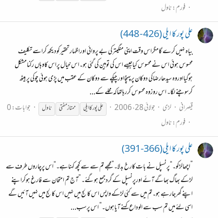
فورم:
ناول
علی پور کا ایلی (426 - 448)
بیاہ نہیں کرے گامگراس وقت اپنی منگیترکی بے پروائی اوراظہارتحقیرکودیکھ کراسے تکلیف
محسوس ہوئی اس نے محسوس کیاجیسے اس کی توہین کی گئی ہو۔اس خیال پراس کاوہاں رکنامشکل
ہوگیااوروہ سیدھارضاکی دوکان پرپہنچااورچپکے سے دوکان کے عقب میں پڑی ہوئی چوکی پربیٹھ
کرسوچنے لگا۔ اس روزوہ محسوس کررہاتھاکہ محلے کے...
قیصرانی
لڑی
جولائی 28، 2006
جوابات: 0
علی پور کا ایلی
ممتاز
مفتی
ناول
فورم:
ناول
علی پور کا ایلی(366-391)
”اچھالڑکو۔“پرنسپل نے بات کارخ بدلا۔”مجھے تم سے سے کچھ کہناہے۔“اس پرچاروں طرف سے
لڑکے بھاگ بھاگے آئے اورپرنسپل کے گردجمع ہوگئے۔ ”آج تم امتحان سے فارغ ہوکراپنے
اپنے گھرجارہے ہو۔تم میں سے کئی لڑکے واپس اس کالج میں نہیں اس کالج میں نہیں آئیں گے
اسی لئے میں تم سب سے الوداع کہنے آیاہوں۔“ اس پرسب...