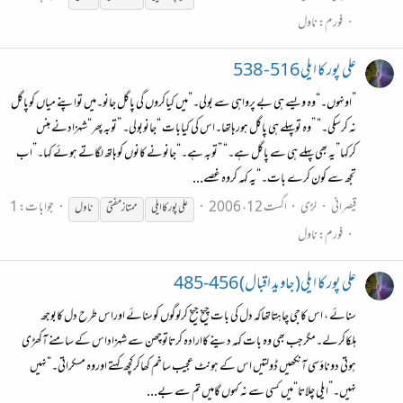
فورم:
ناول
علی پور کا ایلی 516 - 538
”اونہوں۔“وہ ویسے ہی بے پرواہی سے بولی۔”میں کیاکروں گی پاگل جانو۔میں تواپنے میاں کوپاگل
نہ کرسکی۔“ ”وہ توپہلے ہی پاگل ہورہاتھا۔اس کی کیابات “جانوبولی۔ ”توبہ پھر“شہزادنے ہنس
کرکہا”یہ بھی پہلے ہی سے پاگل ہے۔“ ”توبہ ہے۔“جانونے کانوں کوہاتھ لگاتے ہوئے کہا۔”اب
تجھ سے کون کرے بات۔“یہ کہہ کروہ غصے...
قیصرانی
لڑی
اگست 12، 2006
جوابات: 1
علی پور کا ایلی
ممتاز
مفتی
ناول
فورم:
ناول
علی پور کا ایلی(جاوید اقبال) 456-485
سنائے ، اس کاجی چاہتاتھاکہ دل کی بات چیخ جیخ کرلوگوں کوسنائے اوراس طرح دل کابوجھ
ہلکاکرلے۔مگرجب بھی وہ بات کہہ دینے کاارادہ کرتاتوچھن سے شہزاداس کے سامنے آکھڑی
ہوتی دوناؤسی آنکھیں ڈولتیں اس کے ہونٹ عجیب ساخم کھاکرکچھ کہتے اوروہ مسکراتی۔“نہیں
نہیں۔”ایلی چلاتا“میں کسی سے نہ کہوں گامیں تم سے بے...