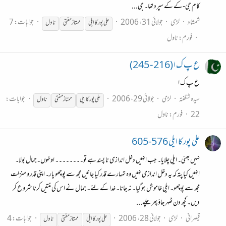
کام جی-کے کے سپرد تھا۔ جی...
شمشاد
لڑی
جولائی 31، 2006
جوابات: 7
علی پور کا ایلی
ممتاز
مفتی
ناول
فورم:
ناول
ع پ ک ا (216 - 245)
ع پ ک ا
سیدہ شگفتہ
لڑی
جولائی 29، 2006
جوابات:
علی پور کا ایلی
ممتاز
مفتی
ناول
22
فورم:
ناول
علی پور کا ایلی 576-605
نہیں بھئی۔ ایلی چلایا۔ جب انہیں دخل اندازی نا پسند ہے تو۔۔۔۔۔۔۔۔ اونہوں۔جمال بولا۔
انہیں کیا پتہ کہ یہ دخل اندازی نہیں وہ تمہارے قدر کیا جانیں مجھ سے پوچھو یار۔ اپنی قدر و منزلت
مجھ سے پوچھو۔ ایلی خاموش ہو گیا۔ نہ جانا۔ خدا کے لئے۔ جمال نے اس کی منتیں کرنا شروع کر
دیں۔ کچھ دن ٹھہر جاؤ پھر چلے...
قیصرانی
لڑی
جولائی 28، 2006
جوابات: 4
علی پور کا ایلی
ممتاز
مفتی
ناول