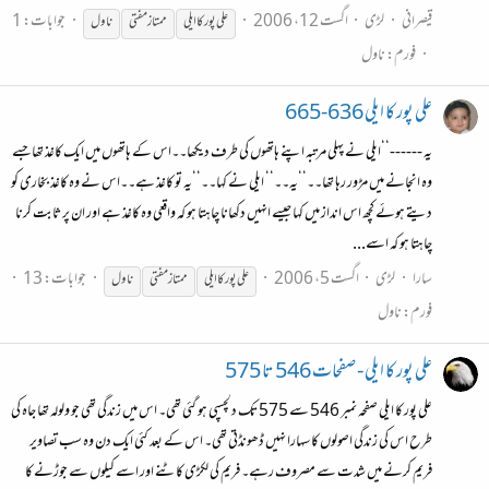
قیصرانی
لڑی
اگست 12، 2006
جوابات: 1
علی پور کا ایلی
ممتاز
مفتی
ناول
فورم:
ناول
علی پور کا ایلی 636-665
یہ ------‘‘ایلی نے پہلی مرتبہ اپنے ہاتھوں کی طرف دیکھا۔۔اس کے ہاتھوں میں ایک کاغذ تھا جسے
وہ انجانے میں مڑور رہا تھا۔۔‘‘یہ۔۔‘‘ ایلی نے کہا۔۔‘‘یہ تو کاغذ ہے۔۔اس نے وہ کاغذ بخاری کو
دیتے ہوئے کچھ اس انداز میں کہا جیسے انہیں دکھانا چاہتا ہو کہ واقعی وہ کاغذ ہے اور ان پر ثابت کرنا
چاہتا ہو کہ اسے...
سارا
لڑی
اگست 5، 2006
جوابات: 13
علی پور کا ایلی
ممتاز
مفتی
ناول
فورم:
ناول
علی پور کا ایلی - صفحات 546 تا 575
علی پور کا ایلی صفحہ نمبر 546 سے 575 تک دلچسپی ہو گئی تھی۔ اس میں زندگی تھی جو ولولہ تھا جاہ کی
طرح اس کی زندگی اصولوں کا سہارا نہیں ڈھونڈتی تھی۔ اس کے بعد کئی ایک دن وہ سب تصاویر
فریم کرنے میں شدت سے مصروف رہے۔ فریم کی لکڑی کاٹنے اور اسے کیلوں سے جوڑنے کا