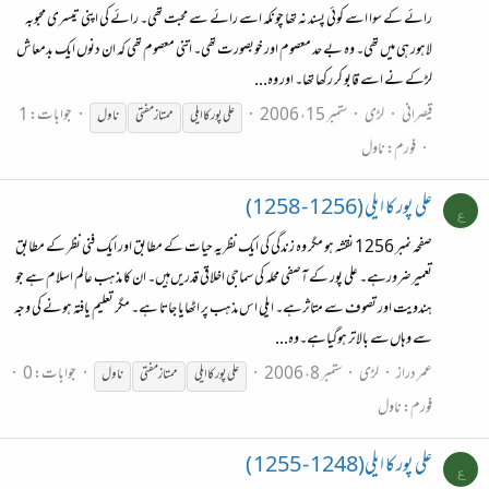
رائے کے سوا اسے کوئی پسند نہ تھا چونکہ اسے رائے سے محبت تھی۔ رائے کی اپنی تیسری محبوبہ
لاہور ہی میں تھی۔ وہ بے حد معصوم اور خوبصورت تھی۔ اتنی معصوم تھی کہ ان دنوں ایک بدمعاش
لڑکے نے اسے قابو کر رکھا تھا۔ اور وہ...
قیصرانی
لڑی
ستمبر 15، 2006
جوابات: 1
علی پور کا ایلی
ممتاز
مفتی
ناول
فورم:
ناول
علی پور کا ایلی (1256 - 1258)
ع
صفحہ نمبر 1256 نقشہ ہو مگر وہ زندگی کی ایک نظریہ حیات کے مطابق اور ایک فنی نظر کے مطابق
تعمیرضرورہے۔ علی پور کے آصفی محلہ کی سماجی اخلاقی قدریں‌ہیں۔ ان کا مذہب عالم اسلام ہے جو
ہندویت اور تصوف سے متاثرہے۔ ایلی اس مذہب پر اٹھایا جاتا ہے۔ مگر تعلیم یافتہ ہونے کی وجہ
سے وہاں‌سے بالاتر ہوگیاہے۔وہ...
عمر دراز
لڑی
ستمبر 8، 2006
جوابات: 0
علی پور کا ایلی
ممتاز
مفتی
ناول
فورم:
ناول
علی پور کا ایلی(1248 - 1255 )
ع