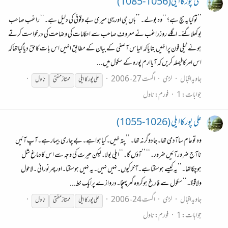
علی پورکاایلی(1056-1085)
’’توکیایہ سچ ہے؟‘‘وہ بولے۔ ’’ہاں جی اوریہی میری بے وقوفی کی دلیل ہے۔‘‘ راغب صاحب
بوکھلاگئے۔ اگلے روزراغب نے معروف صاحب سے احکامات کی وضاحت کی درخواست کرتے
ہوئے ٹیلی فون پرانہیں بتایاکہ الیاس آصفی کے بیان کے مطابق انہیں اس بات کاحق دیاگیاتھاکہ
اس امرکافیصلہ کریں کہ آیاارم پورہ کے سکول میں...
جاویداقبال
لڑی
اگست 27، 2006
علی پور کا ایلی
ممتاز
مفتی
ناول
جوابات: 1
فورم:
ناول
علی پورکاایلی (1026-1055)
وہ توعام ساآدمی تھا۔جادوگرنہ تھا۔ ’’پتہ نہیں۔کیاہواہے۔بے چاری بیمارہے۔آپ آئیں
ناآج ضرورآئیں ضرور۔‘‘ ’’آؤں گا۔‘‘ایلی بولا۔لیکن حیرت کی وجہ سے اس کادماغ شل
ہوچکاتھا۔’’یہ کیسے ہوسکتاہے۔آخرکیوں۔نہیں نہیں۔یہ نہیں ہوسکتا۔اورپھرنورانی ۔لاحول
ولاقوۃ۔‘‘ سکول سے فارغ ہوکروہ گھرپہنچا۔دروازے پرایک خط...
جاویداقبال
لڑی
اگست 24، 2006
علی پور کا ایلی
ممتاز
مفتی
ناول
جوابات: 1
فورم:
ناول