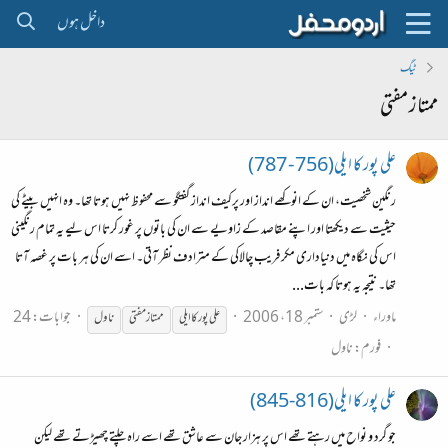
داخل ہوں
ٹیگ
ممتاز مفتی
علی پور کا ایلی(756 - 787)
رنگین شخصیت، ان کے انوکھے انداز اور پرکیف انداز گفتگو سے محفوظ نہیں ہوتا تھا۔ وہ انہیں بیٹے کی
حیثیت سے دیکھتا اور اپنے مقاصد کے زاویے سے ان کی باتوں پر غور کرتا اس لیے یہ تمام رنگینی
اس کی نگاہ میں دنیاداری مکر فریب چالاکی کے مترادف نظر آتی۔ اسے ان کی ہر بات پر غصہ آتا
تھا۔ نتیجہ یہ ہوتا کہ بات...
ماوراء
لڑی
ستمبر 18، 2006
جوابات: 24
علی پور کا ایلی
ممتاز
مفتی
ناول
فورم:
ناول
علی پور کا ایلی(816-845)
جو گرد و نواح میں رہتے تھے اس پر ہزار جان سے عاشق تھے اسے راہ چلتے چھیڑتے تھے لیکن