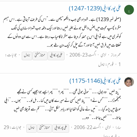
علی پور کا ایلی (1239 - 1247)
ع
(صفحہ نمبر 1239) ہے۔ شہزاد بھی جب دیکھو “چھن سے۔“ اس کی طرف آجاتی ہے۔ اس مبہم
مگر دلچسپ محبت میں جنس داخل ہوئےبغیر نہیں رہتا اور ایک دفعہ جب شہزاد سامان کی الگ
کوٹھری میں ہے تو ایلی اس پر حملہ کر دیتا ہے مگر ناکامیاب رہتا ہے۔ اس سے ان دونوں‌کے
تعلقات میں فرق نہیں آتا اور آگے چل کر ایک دن طے ہو...
عمر دراز
لڑی
اگست 23، 2006
جوابات:
علی پور کا ایلی
ممتاز
مفتی
ناول
1
فورم:
ناول
علی پور کا ایلی(1146-1175 )
‘‘پتہ نہیں‘‘ وہ بولی۔۔۔‘‘ سوئی ہوئی تھی۔۔‘‘ ‘‘پھر؟ ‘‘ ‘‘پھر ایسے ہوا جیسے کسی نے مجھے
جھنجھوڑا۔۔‘‘ ‘‘کس نے؟ ‘‘ ‘‘پتہ نہیں کسی نے میرے کان میں کہا۔۔مل لو۔۔‘‘ ‘‘ہوں۔۔‘‘ایلی
سوچ میں پڑھ گیا۔۔ ‘‘میں نے عالی کو اٹھا لیا اور باہر نکل آئی۔۔‘‘ ‘‘تم سے تو چلا بھی نہیں
جاتا۔۔‘‘ ‘‘نہیں جاتا۔۔‘‘ وہ...
سارا
لڑی
اگست 22، 2006
جوابات: 29
علی پور کا ایلی
ممتاز
مفتی
ناول