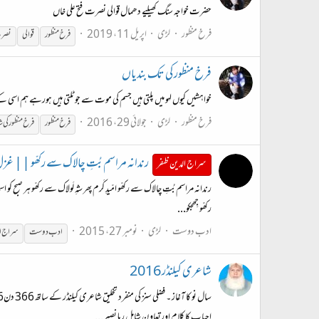
حضرت خواجہ سنگ کھیلیے دھمال قوالی نصرت فتح علی خاں
فرخ منظور
لڑی
اپریل 11، 2019
فرخ
منظور
قوالی
نصرت
فرخ منظور کی تک بندیاں
خواہشیں کیوں لہو میں پلتی ہیں جسم کی موت سے جو ٹلتی ہیں ہورہے ہم اسی 
فرخ منظور
لڑی
جولائی 29، 2016
فرخ
منظور
فرخ
منظور
کی 
رندانہ مراسم بُتِ چالاک سے رکھّو || غ
سراج الدین ظفر
رندانہ مراسم بُتِ چالاک سے رکھّو امّیدِ کَرم پھر شہِ لَولاک سے رکھّو ہر صبح 
رکھّو جِھجکو...
ادب دوست
لڑی
نومبر 27، 2015
ادب دوست
سراج ال
شاعری کیلنڈر 2016
احباب کا کلام اورتعاو ن شامل رہا نصیر...