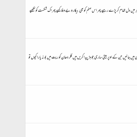
ر میں دل تھام کر پڑے رہیے پھر اس صنم کو بھی بیکار و بے وفا کہیے پھر اک شکست کو لکھیے
جانیں جن کے اوپر بیتی ساری جوہڑ پیدا کریں ہیں کلّر دھان کو ریت میں بو نہ یارا کیوں تو