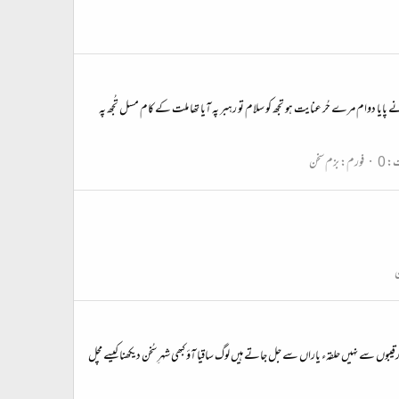
دوام مرے حُر عنایت ہو تجھ کو سلام تو رہبر پہ آیا تھا ملت کے کام مسل تُجھ پہ
: 0
فورم:
بزم سخن
ن
ں سے نہیں حلقہء یاراں سے جل جاتے ہیں لوگ ساقیا آؤ کبھی شہرِ سُخن دیکھنا کیسے مچل