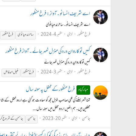
اے شریف انسانو ۔ آواز: فرخ منظور
اے شریف انسانو ۔ ساحر لدھیانوی
فرخ منظور
لڑی
ستمبر 4، 2024
ساحر لدھیانوی
فرخ
منظور
کہیں تو کاروانِ درد کی منزل ٹھہر جائے ۔ آواز فرخ منظور
کہیں تو کاروانِ درد کی منزل ٹھہر جائے
فرخ منظور
لڑی
ستمبر 3، 2024
فرخ
منظور
فیض احمد فاض
فرخ منظور کے محفل پہ سولہ سال
مبارکباد
تمنا شعر سننے کی تھی صاحب غزل مجھ کو سعادت ہو گئی ہے اردو محفل کے شا
محفلین ہیں۔ ہم انھیں اردو محفل میں سولہ سال...
جاسمن
لڑی
ستمبر 20، 2023
جاسمن
جاسمن کے شروع کرد