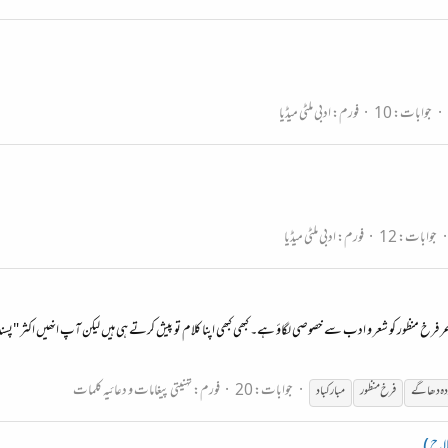
جوابات: 10
فورم:
ادبی ملٹی میڈیا
جوابات: 12
فورم:
ادبی ملٹی میڈیا
عر فرخ منظور کو شعر و ادب سے خصوصی لگاؤ ہے۔ کبھی کبھی اپنا کلام تو پیش کرتے ہی ہیں لیکن آپ انھیں اکثر "
جوابات: 20
فورم:
تہنیتی پیغامات و دعائیہ کلمات
ہ دھاگے
فرخ
منظور
مبارکباد