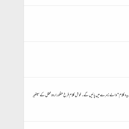
پسندیدہ کلام" والے زمرے میں پائیں گے۔ خوش کلام فرخ منظور اردو محفل کے سینئیر