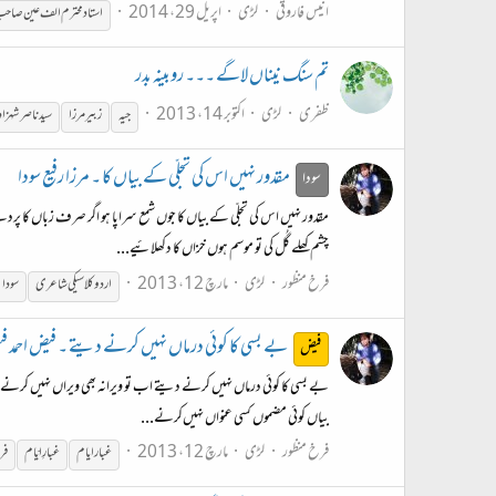
انیس فاروقی
لڑی
اپریل 29، 2014
استاد محترم الف عین صاح
تم سنگ نیناں لاگے ۔۔۔ روبینہ بدر
ظفری
لڑی
اکتوبر 14، 2013
جیہ
زبیر مرزا
سید ناصر شہزاد
مقدور نہیں اس کی تجلّی کے بیاں کا ۔ مرزا رفیع سودا
سودا
مقدور نہیں اس کی تجلّی کے بیاں کا جوں شمع سراپا ہو اگر صرف زباں کا پ
چشم کھلے گُل کی تو موسم ہوں خزاں کا دکھلائیے...
فرخ منظور
لڑی
مارچ 12، 2013
اردو کلاسیکی شاعری
سودا
بے بسی کا کوئی درماں نہیں کرنے دیتے ۔ فیض احمد 
فیض
بے بسی کا کوئی درماں نہیں کرنے دیتے اب تو ویرانہ بھی ویراں نہیں کرنے 
بیاں کوئی مضموں کسی عنواں نہیں‌کرنے...
فرخ منظور
لڑی
مارچ 12، 2013
غبار ایام
غبارِ ایّام
فر