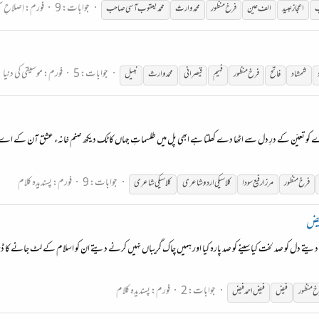
جوابات: 9
فورم:
اِصلاحِ 
ب
اعجاز عبید
الف عین
فرخ
منظور
محمد وارث
محمد یعقوب آسی صاحب
جوابات: 5
فورم:
موسیقی کی دنیا
شمشاد
فاتح
فرخ
منظور
فہیم
قیصرانی
محمدوارث
نبیل
ردے کو تعیّن کے درِ دل سے اٹھا دے کھلتا ہے ابھی پل میں طلسماتِ جہاں کا ٹک دیکھ صنم خانہء عشق آن کے اے 
جوابات: 9
فورم:
پسندیدہ کلام
فرخ
منظور
مرزا رفیع سودا
کلاسیکی اردو شاعری
کلاسیکی شاعری
فیض
دیتے دل کو صد لخت کیا سینے کو صد پارہ کیا اور ہمیں چاک گریباں نہیں کرنے دیتے ان کو اسلام کے لٹ جانے کا 
جوابات: 2
فورم:
پسندیدہ کلام
خ
منظور
فیض
فیض احمد فیض