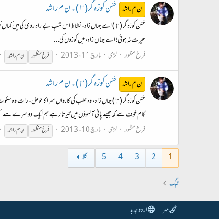
حَسَن کوزہ گر (٢) ۔ ن م راشد
ن م راشد
حَسَن کوزہ گر (٢) اے جہاں زاد، نشاط اس شبِ بے راہ روی کی 
حیرت نہ ہوئی! اے جہاں زاد، میں کوزوں کی...
فرخ منظور
لڑی
مارچ 11، 2013
فرخ
منظور
ن م راشد
حَسَن کوزہ گر (٣) ۔ ن م راشد
ن م راشد
حَسَن کوزہ گر (٣) جہاں زاد، وہ حلب کی کارواں سرا کا 
کام خوف سے کہ جیسے پانی آنسوؤں میں تیرتا رہے ہم ایک دوسرے سے م
فرخ منظور
لڑی
مارچ 10، 2013
فرخ
منظور
ن م راشد
1
2
3
4
5
اگلا
ٹیگ
مہر
اردو جدید