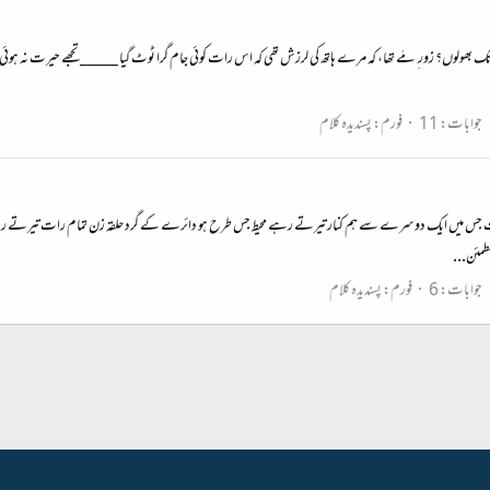
میں کہاں تک بھولوں؟ زور ِ مَے تھا، کہ مرے ہاتھ کی لرزش تھی کہ اس رات کوئی جام گرا ٹوٹ گیا _____ تجھے حیرت ن
جوابات: 11
فورم:
پسندیدہ کلام
حوض، رات وہ سکوت جس میں ایک دوسرے سے ہم کنار تیرتے رہے محیط جس طرح ہو دائرے کے گرد حلقہ زن تمام ر
طمئن...
جوابات: 6
فورم:
پسندیدہ کلام