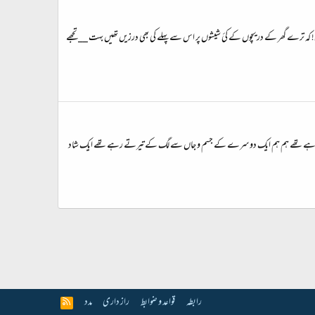
ہ ہوئی! کہ ترے گھر کے دریچوں کے کئ شیشوں پر اس سے پہلے کی بھی درزیں تھیں بہت __ تجھے
ات تیرتے رہے تھے ہم ہم ایک دوسرے کے جسم و جاں سے لگ کے تیرتے رہے تھے ایک شاد
رابطہ
قواعد و ضوابط
راز داری
مدد
R
S