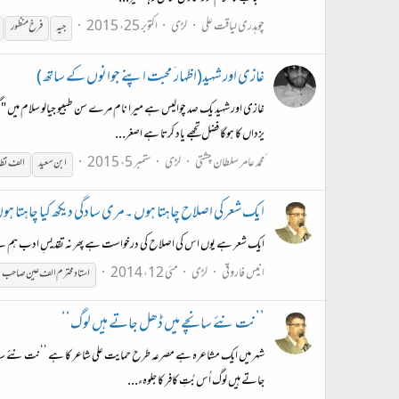
چوہدری لیاقت علی
لڑی
اکتوبر 25، 2015
جیہ
فرخ
منظور
غازی اور شہید(اظہار َ محبت اپنے جوانوں کے ساتھ )
غازی اور شہید یک صد چوالیس ہے میرا نام مرے سن طبیبو جیالو سلام میں 
یزداں کا ہوگا فضل تجھے یاد کرتا ہے اصغر...
ًمحمد عامر سلطان چشتی
لڑی
ستمبر 5، 2015
ابن سعید
الف نظا
ایک شعر کی اصلاح چاہتا ہوں ۔مری سادگی دیکھ کیا چاہتا ہو
ایک شعر ہے یوں اس کی اصلاح کی درخواست ہے پھر نہ تقدیسِ ادب ہم سے 
انیس فاروقی
لڑی
مئی 12، 2014
استاد محترم الف عین صاحب
’’نت نئے سانچے میں ڈھل جاتے ہیں لوگ‘‘
شہر میں ایک مشاعرہ ہے مصرعہ طرح حمایت علی شاعر کا ہے ’’نت نئے سانچے م
جاتے ہیں لوگ اُس بُتِ کافر کا جلوہء...