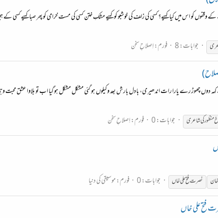
لاح)
ے وقفوں کو اس میں کیا کہیے؟ کسی کی زلف کی خوشبو کو کہیے مشکِ ختن کسی کی مست خرامی کو پھر صبا کہیے کسی کے ہج
جوابات: 8
فورم:
اِصلاحِ سخن
عری
اصلاح)
 کہہ دوں چھوڑ رے یارا رات اندھیری، بادل بارش بعد وکیلوں ہو گئی مشکل مشکل ہو گیا اب تو بلاوا عشق محبت وہی ہیں 
جوابات: 0
فورم:
اِصلاحِ سخن
خ
منظور
کی شاعری
ں
جوابات: 0
فورم:
موسیقی کی دنیا
 خان
نصرت فتح علی خاں
ت فتح علی خاں