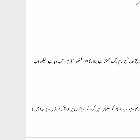
سخن
شیخ جوں شمعِ حرم رنگ جھمکتا ہے بتاں کا اس گلشنِ ہستی‌ میں عجب دید ہے، لیکن جب
ڈر اتنا ہے اب وہ کافر کو مسلماں نہیں کرنے دیتے دل میں وہ آگ فروزاں ہے عدو جس کا