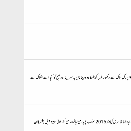
 رگِ تاک سے رکھّو راتوں کو جُھکا دو درِ جاناں پہ سر اپنا اور صبح کو اُنچا اِسے افلاک سے
سال نو کا آغاز ۔ فضلی سنز کی منفرد تخلیق شاعری کیلنڈر کے ساتھ 366 دن366 غزلیں/نظمیں دل کو چھو لینے والی شاعری کا ایک حسین مرقع مسلسل اشاعت کے گیارہ سال شاعری انتخاب اپنا تھا شاعری کیلنڈر 2016 انتحاب چوہدری لیاقت علی نظر ثانی عزیز نبیل (قطر) ان