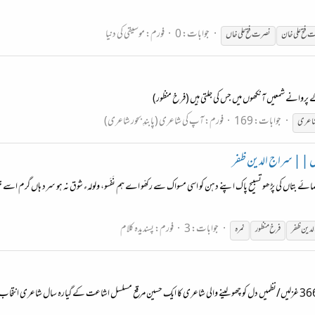
جوابات: 0
فورم:
موسیقی کی دنیا
 فتح علی خان
نصرت فتح علی خاں
کے پروانے شمعیں آنکھوں میں جس کی جلتی ہیں (فرخ منظور)
جوابات: 169
فورم:
آپ کی شاعری (پابندِ بحور شاعری)
شاعری
زل || سراج الدین ظفر
کو اسمائے بتاں کی پڑھو تسبیح پاک اپنے دہن کو اسی مسواک سے رکھّو اے ہم نَفَسو، ولولہء شوق نہ ہو سرد ہاں گرم اسے خونِ
جوابات: 3
فورم:
پسندیدہ کلام
دین ظفر
فرخ
منظور
نمرہ