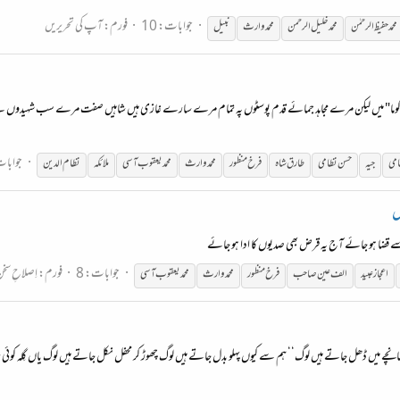
جوابات: 10
فورم:
آپ کی تحریریں
محمد حفیظ الرحمٰن
محمد خلیل الرحمن
محمد وارث
نبیل
"گوما" میں لیکن مرے مجاہد جمائے قدم پوسٹوں پہ تمام مرے سارے غازی ہیں شاہیں صفت مرے سب شہیدوں نے پایا 
جوابات
می
جیہ
حسن نظامی
طارق شاہ
فرخ
منظور
محمد وارث
محمد یعقوب آسی
ملائکہ
نظام الدین
ں
قضا ہو جائے آج یہ قرض بھی صدیوں کا ادا ہو جائے
جوابات: 8
فورم:
اِصلاحِ سخ
اعجاز عبید
الف عین صاحب
فرخ
منظور
محمد وارث
محمد یعقوب آسی
یں ڈھل جاتے ہیں لوگ‘‘ ہم سے کیوں پہلو بدل جاتے ہیں لوگ چھوڑ کر محفل نکل جاتے ہیں لوگ یاں گِلہ کوئی رقیبو