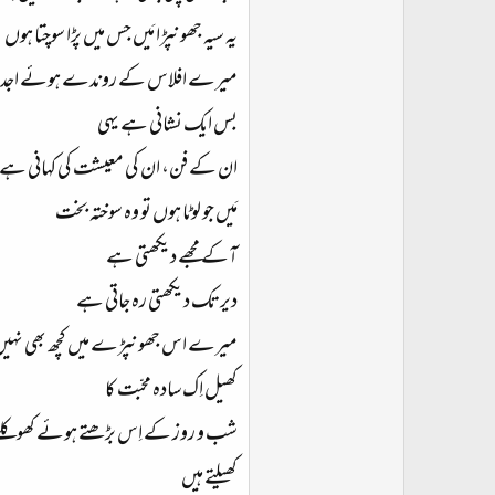
یہ سیہ جھونپڑا مَیں جس میں پڑا سوچتا ہوں
میرے افلاس کے روندے ہوئے اجداد
بس ایک نشانی ہے یہی
ان کے فن، ان کی معیشت کی کہانی ہے 
مَیں جو لوٹا ہوں تو وہ سوختہ بخت
آکے مجھے دیکھتی ہے
دیر تک دیکھتی رہ جاتی ہے
میرے اس جھونپڑے میں کچھ بھی نہی
کھیل اِک سادہ محبّت کا
شب و روز کے اِس بڑھتے ہوئے کھوکلے پ
کھیلتے ہیں