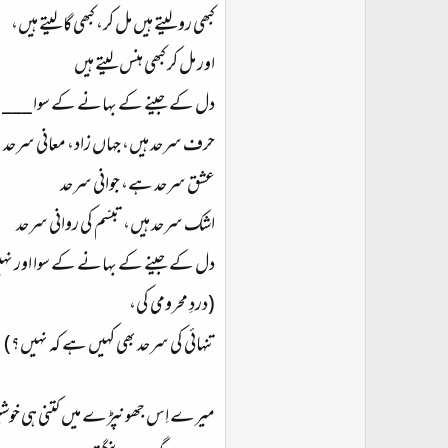
کبھی رو لیتے ہیں مل کر، کبھی گا لیتے ہیں،
اور مل کر کبھی ہنس لیتے ہیں
دل کے جینے کے بہانے کے سوا ___
حرف سرحد ہیں، جہاں زاد، معانی سرحد
عشق سرحد ہے، جوانی سرحد
اشک سرحد ہیں، تبسّم کی روانی سرحد
دل کے جینے کے بہانے کے سوا اور ن
(دردِ محرومی کی،
تنہائی کی سرحد بھی کہیں ہے کہ نہیں؟)
میرے اِس جھونپڑے میں کتنی ہی خوشبو