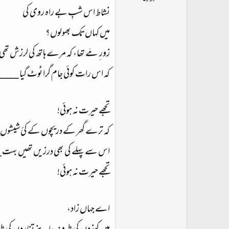
ت
نشاط اس شبِ بے راہ روی کی
د
ا
میں کہاں تک بھولوں؟
ء
زور ِ مَے تھا، کہ مرے ہاتھ کی لرزش تھی
کہ اس رات کوئی جام گرا ٹوٹ گیا ___
تجھے حیرت نہ ہوئی!
کہ ترے گھر کے دریچوں کے کئ شیشوں پ
اس سے پہلے کی بھی درزیں تھیں بہت 
تجھے حیرت نہ ہوئی!
اے جہاں زاد،