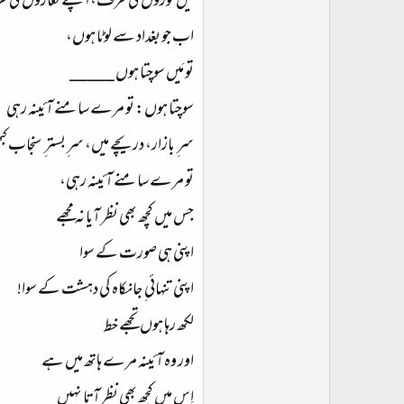
میں کوزوں کی طرف، اپنے تغاروں کی 
اب جو بغداد سے لوٹا ہوں،
تو مَیں سوچتا ہوں _____
سوچتا ہوں: تو مرے سامنے آئینہ رہی
سر ِ بازار، دریچے میں، سر ِبستر ِ سنجاب کب
تو مرے سامنے آئینہ رہی،
جس میں کچھ بھی نظر آیا نہ مجھے
اپنی ہی صورت کے سوا
اپنی تنہائی ِ جانکاہ کی دہشت کے سوا!
لکھ رہا ہوں تجھے خط
اور وہ آئینہ مرے ہاتھ میں ہے
اِس میں کچھ بھی نظر آتا نہیں