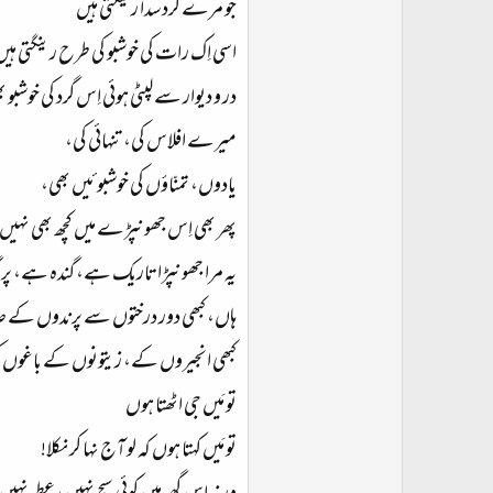
جو مرے گرد سدا رینگتی ہیں
اسی اِک رات کی خوشبو کی طرح رینگتی ہ
در و دیوار سے لپٹی ہوئی اِس گرد کی خوشبو
میرے افلاس کی، تنہائی کی،
یادوں، تمنّاؤں کی خوشبو ئیں بھی،
پھر بھی اِس جھونپڑے میں کچھ بھی نہی
یہ مرا جھونپڑا تاریک ہے، گندہ ہے، پر
ہاں، کبھی دور درختوں سے پرندوں کے ص
کبھی انجیروں کے، زیتونوں کے باغوں 
تو مَیں جی اٹھتا ہوں
تو مَیں کہتا ہوں کہ لو آج نہا کر نکلا!