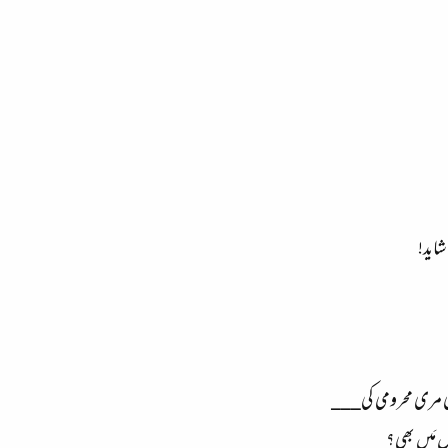
شاید!
 مری محرومی کی___
ں مَیں بھی؟