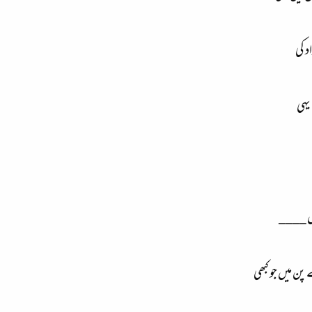
 کی
یہی
ں ____
ن میں جو کبھی