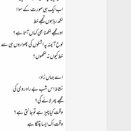
اب ایک ہی صورت کے سوا!
لکھ رہا ہوں تجھے خط
اور مجھے لکھنا بھی کہاں آتا ہے؟
لوح آئینہ پہ اشکوں کی پھواروں ہی سے
خط کیوں نہ لکھوں؟
اے جہاں زاد،
نشاط اس شبِ بے راہ روی کی
مجھے پھر لائے گی؟
وقت کیا چیز ہے تو جانتی ہے؟
وقت اِک ایسا پتنگا ہے