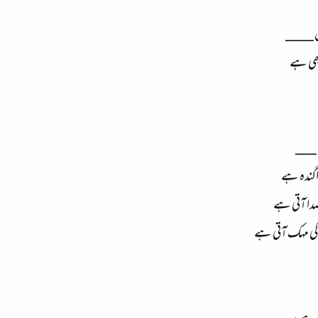
یں ____
 بھی ہے
ں ___
اگندہ ہے
دا آتی ہے
کی مہک آتی ہے