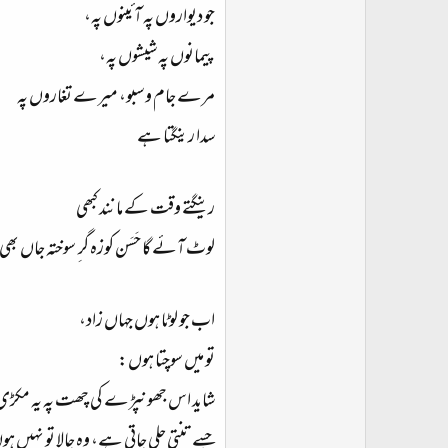
جو دیواروں پہ آئینوں پہ،
پیمانوں پہ شیشوں پہ،
مرے جام و سبو، میرے تغاروں پہ
سدا رینگتا ہے
رینگتے وقت کے مانند کبھی
لوٹ آئے گا حَسَن کوزہ گر ِ سوختہ جاں بھی 
اب جو لوٹا ہوں جہاں زاد،
تو میں سوچتا ہوں:
شاید اس جھونپڑے کی چھت پہ یہ مکڑی
جسے تنتی چلی جاتی ہے، وہ جالا تو نہیں ہو