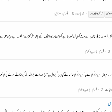
جوابات: 0
فورم:
مضامین
دہلوی
ڈاکٹر داؤد رہبر
 بھر کی بھی فرصت نہ ملی نالوں سے ورنہ گھڑیال ٹھہرتا ہے گھڑی بھر پورا تھک گئے ہاتھ مگر کثرتِ مطلب ہے وہی فکر ہے م
0
فورم:
پسندیدہ کلام
ر و حرم دل اِس راہ کی لے یا اُس راہ کی خدا جانے کیا بن گئی دل پہ آج صدا ہے جو اللہ اللہ کی اُڑاتے ہو بے پر کی ت
وابات: 2
فورم:
پسندیدہ کلام
وی