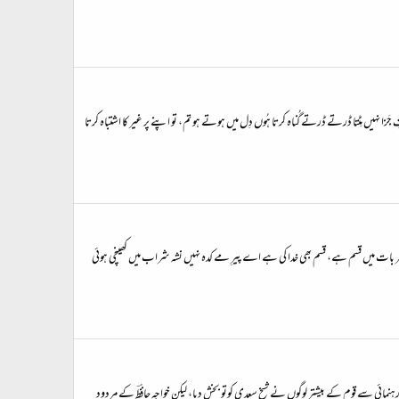
َزا نہیں مِٹتا ڈرتے ڈرتے گُناہ کرتا ہُوں دِل میں ہوتے ہو تم، تو اپنے پر غیر کا اشتباہ کرتا
ر بات میں قسم ہے، قسم بھی خدا کی ہے اے پیرِ مے کدہ نہیں نشہ شراب میں کھینچی ہوئی
 رہنمائی سے قوم کے بیشتر لوگوں نے شیخ سعدی کوتو بخش دیا، لیکن خواجہ حافظؔ کے مردود