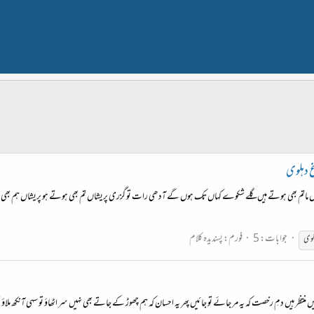
غ دہلوی
ں ماتم بھی ہوتے ہیں گلے شکوے کہاں تک ہوں گے آدھی رات تو گزری پریشاں تم بھی ہوتے ہو پریشاں ہم بھی ہوت
جوابات: 5
فورم:
پسندیدہ کلام
لوی
ظر ہیں دمِ رخصت کہ یہ مر جائے تو جائیں پھر یہ احسان کہ ہم چھوڑ کے جاتے بھی نہیں سر اٹھاؤ تو سہی آنکھ ملاؤ تو سہ