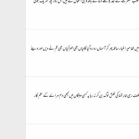
ہ طلبِ مغفرت کے بعد جو تھے دعا کے ہاتھ وہی امتحاں کے ہیں جس روز کچھ شریک ہوئی
 میں تھا میرا غبار ساتھ پھر کر آسماں رہ رہ گیا گالیاں بھی جھڑکیاں بھی تم نے دیں اور دینے
رہی خارِ تمنا کی خلش نوک بن کر نہ رہا یہ کسی مژگاں میں کبھی دم مرا لے کے ستم گار