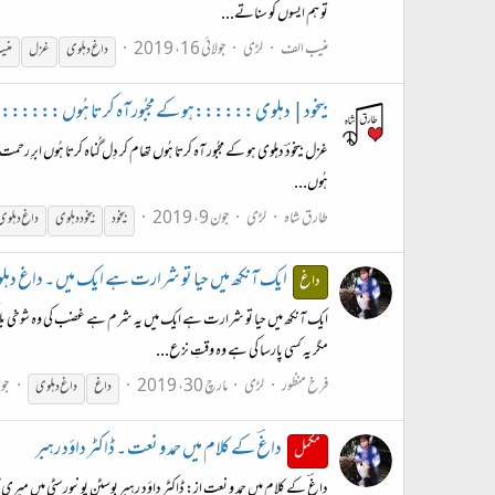
تو ہم ایسوں کو سناتے...
منیب الف
لڑی
جولائی 16، 2019
داغ
دہلوی
غزل
منیب
بیخود| دہلوی ::::::ہو کے مجبُور آہ کرتا ہُوں ::::::Bekhud- Dehlvi
غزل بیخودؔ دہلوی ہو کے مجبُور آہ کرتا ہُوں تھام کر دِل گُناہ کرتا ہُوں ابرِ ر
ہُوں...
طارق شاہ
لڑی
جون 9، 2019
بیخود
بیخود
دہلوی
داغ
دہلوی
ایک آنکھ میں حیا تو شرارت ہے ایک میں ۔ داغ دہل
داغ
ایک آنکھ میں حیا تو شرارت ہے ایک میں یہ شرم ہے غضب کی وہ شوخی بلا کی ہ
مگر یہ کسی پارسا کی ہے وہ وقتِ نزع...
فرخ منظور
لڑی
مارچ 30، 2019
جوا
داغ
داغ
دہلوی
داغؔ کے کلام میں حمد و نعت ۔ ڈاکٹر داؤد رہبر
مکمل
داغؔ کے کلام میں حمد و نعت از: ڈاکٹر داؤد رہبر بوسٹن یونیورسٹی میں میری 