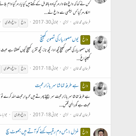
کس نے کہا کہ داغِ وفا دار مر گیا وہ ہاتھ مل کے کہتے ہیں کیا یار مر گیا
انکار مر گیا کس بیکسی سے داغ نے...
فرحان محمد خان
لڑی
جولائی 30، 2017
داغ
داغ
دہلوی
یوں مصور یار کی تصویر کھینچ
داغ
یوں مصور یار کی تصویر کھینچ کچھ ادا، کچھ ناز، کچھ تقریر کھینچ کیوں کھٹکتا ہے 
کھینچداغؔ...
فرحان محمد خان
لڑی
جولائی 18، 2017
داغ
داغ
دھلوی
ہے طرفہ تماشا سرِ بازار محبت
داغ
ہے طرفہ تماشا سرِ بازارِ محبت سر بیچتے پھرتے ہیں خریدارِ محبت اللہ کرے ت
محبت ہے گورِِ الٰہی قفسِ...
فرحان محمد خان
لڑی
جولائی 18، 2017
جوابات
داغ
دہلوی
غزل: جس دم رقیب کہنے کو آتے ہیں جھوٹ سچ
داغ