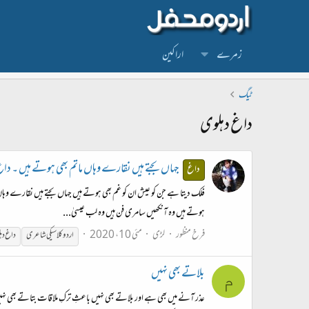
زمرے
اراکین
ٹیگ
داغ دہلوی
جہاں بجتے ہیں نقارے وہاں ماتم بھی ہوتے ہیں ۔ دا
داغ
فلک دیتا ہے جن کو عیش ان کو غم بھی ہوتے ہیں جہاں بجتے ہیں نقارے وہا
ہوتے ہیں وہ آنکھیں سامری فن ہیں وہ لب عیسیٰ...
فرخ منظور
لڑی
مئی 10، 2020
اردو کلاسیکی شاعری
داغ
دہ
بلاتے بھی نہیں
م
عذر آنے میں بھی ہے اور بلاتے بھی نہیں باعثِ ترکِ ملاقات بتاتے بھی نہیں منت