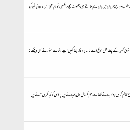
ب مزاج پھر ہاں میں ہاں ندیم ملاتے ہیں جھوٹ سچ دیکھیں تو ہم بھی اس بتِ پُر فن کی
ا خطِ شوق گھبرا کے پہلے محل موقع اے نامہ بر دیکھ لینا کہیں ایسے بگڑے سنورتے بھی دیکھے نہ
ظالم کریں ہزار بہانے قضا سے ہم گو حالِ دل چھپاتے ہیں پر اس کو کیا کریں آتے ہیں