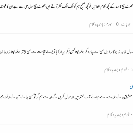
سچ قاصد کے کچھ کلام غلط ہیں تو کچھ صحیح ہم کو الگ الگ نظر آتے ہیں جھوٹ سچ اول ہی سے ہے ان کا خوشامد طل
جوابات: 0
فورم:
پسندیدہ کلام
 حال ظاہر نہ ہوگا مرا دل بھی اے چارہ گر دیکھ لینا کبھی ذکرِ دیدار آیا تو بولے قیامت سے بھی پیشتر دیکھ لینا نہ دین
فورم:
پسندیدہ کلام
وی
 ہم معشوق جائے حور ملے، مے بجائے آب محشر میں دو سوال کریں گے خدا سے ہم گر تو کسی بہانے آ جائے وقتِ نزع 
فورم:
پسندیدہ کلام