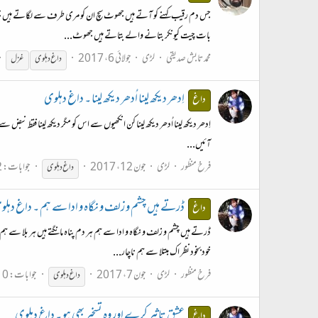
جس دم رقیب کہنے کو آتے ہیں جھوٹ سچ ان کو مری طرف سے لگاتے ہیں جھوٹ 
بات چیت کیونکر بتانے والے بتاتے ہیں جھوٹ...
محمد تابش صدیقی
لڑی
جولائی 6، 2017
داغ
دہلوی
غزل
اِدھر دیکھ لینا اُدھر دیکھ لینا ۔ داغ دہلوی
داغ
اِدھر دیکھ لینا اُدھر دیکھ لینا کن انکھیوں سے اس کو مگر دیکھ لینا فقط نبض سے
آئیں...
فرخ منظور
لڑی
جون 12، 2017
جوابات: 2
داغ
دہلوی
ڈرتے ہیں چشم و زلف و نگاہ و ادا سے ہم ۔ داغ دہل
داغ
ڈرتے ہیں چشم و زلف و نگاہ و ادا سے ہم ہر دم پناہ مانگتے ہیں ہر بلا سے
خودبخود نظر اک مبتلا سے ہم ناچار...
فرخ منظور
لڑی
جون 7، 2017
جوابات: 0
داغ
دہلوی
عشق تاثیر کرے اور وہ تسخیر بھی ہو ۔ داغ دہلوی
داغ