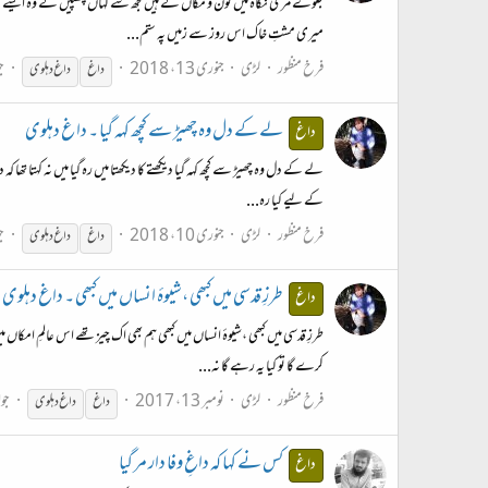
جلوے مری نگاہ میں کون و مکاں کے ہیں مجھ سے کہاں چھپیں گے وہ ایسے کہا
میری مشتِ خاک اس روز سے زمیں پہ ستم...
فرخ منظور
لڑی
جنوری 13، 2018
ج
داغ
داغ
دہلوی
لے کے دل وہ چھیڑ سے کچھ کہہ گیا ۔ دا غ دہلوی
داغ
لے کے دل وہ چھیڑ سے کچھ کہہ گیا دیکھتے کا دیکھتا میں رہ گیا میں نہ کہتا تھا 
کے لیے کیا رہ...
فرخ منظور
لڑی
جنوری 10، 2018
ج
داغ
داغ
دہلوی
طرزِ قدسی میں کبھی ،شیوۂ انساں میں کبھی ۔ داغ دہلوی
داغ
طرزِ قدسی میں کبھی ،شیوۂ انساں میں کبھی ہم بھی اک چیز تھے اس عالمِ امکاں
کرے گا تو کیا یہ رہے گا نہ...
فرخ منظور
لڑی
نومبر 13، 2017
جوا
داغ
داغ
دہلوی
کس نے کہا کہ داغِ وفا دار مر گیا
داغ