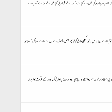
ے کوئی کہ طالبِ دیدار مر گیا جس سے کیا ہے آپ نے اقرار جی گیا جس نے سنا ہے آپ سے
ھینچا تو کیا اے زلیخا دامنِ تاثیر کھینچ داغؔ کو تو نیم بسمل چھوڑ دے دل سے اے سفاک آدھا تیر
یں خطا وارِ محبت اس واسطے دیتے ہیں وہ ہر روز نیا داغ اک درد کے خوگر نہ ہوا بیمارِ