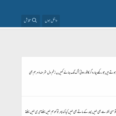
داخل ہوں
تلاش
ے ہیں جو رکھے چارہ گر کافور دونی آگ لگ جائے کہیں یہ زخمِ دل شرمندۂ مرہم بھی
ی نشۂ مے بھی نہیں نیند کے ماتے بھی نہیں کیا کہا پھر تو کہو ہم نہیں سنتے تیری نہیں سنتے