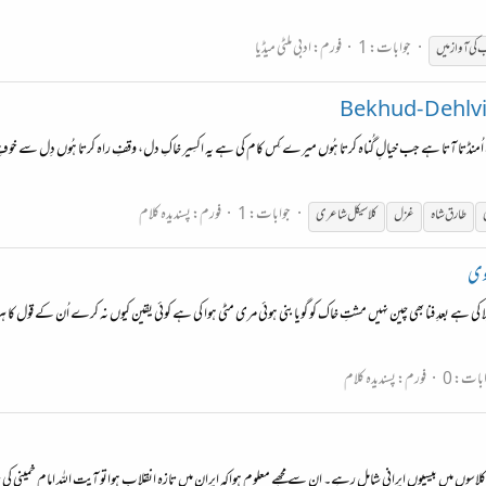
جوابات: 1
فورم:
ادبی ملٹی میڈیا
 کی آواز میں
حمت اُمنڈتا آتا ہے جب خیالِ گُناہ کرتا ہُوں میرے کِس کام کی ہے یہ اکسِیر خاکِ دل، وقفِ راہ کرتا ہُوں دِل سے خوفِ ج
جوابات: 1
فورم:
پسندیدہ کلام
طارق شاہ
غزل
کلاسیکل شاعری
وی
ے بعدِ فنا بھی چین نہیں مشتِ خاک کو گویا بنی ہوئی مری مٹی ہوا کی ہے کوئی یقین کیوں نہ کرے اُن کے قول کا ہ
بات: 0
فورم:
پسندیدہ کلام
کلاسوں میں بیسیوں ایرانی شامل رہے۔ ان سے مجھے معلوم ہواکہ ایران میں تازہ انقلاب ہواتو آیت اللہ امام خمینی کی