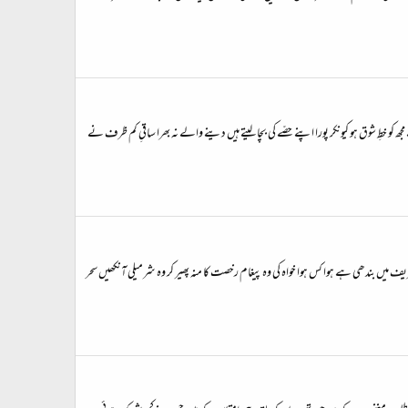
جھ کو خطِ شوق ہو کیونکر پورا اپنے حصّے کی بچا لیتے ہیں دینے والے نہ بھرا ساقیِ کم ظرف نے
عریف میں بندھی ہے ہوا کس ہوا خواہ کی وہ پیغام رخصت کا منہ پھیر کر وہ شرمیلی آنکھیں سحر