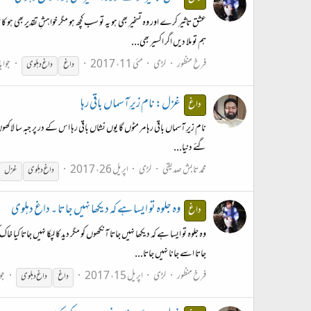
عشق تاثیر کرے اور وہ تسخیر بھی ہو یہ تو سب کچھ ہو مگر خواہشِ تقدیر بھی 
ہم تو ملا دیں اگر اکسیر بھی...
فرخ منظور
لڑی
مئی 11، 2017
جواب
داغ
داغ
دہلوی
غزل: نام زیرِ آسماں باقی رہا
داغ
نام زیرِ آسماں باقی رہا مر مٹوں گا یوں نشاں باقی رہا اس کے در پر جبہ سا لاکھ
گئے دنیا...
محمد تابش صدیقی
لڑی
اپریل 26، 2017
داغ
دہلوی
غزل
وہ جلوہ تو ایسا ہے کہ دیکھا نہیں جاتا ۔ داغ دہلوی
داغ
وہ جلوہ تو ایسا ہے کہ دیکھا نہیں جاتا آنکھوں کو مگر دید کا لپکا نہیں جاتا 
جاتا اسے جانا نہیں جاتا...
فرخ منظور
لڑی
اپریل 15، 2017
جو
داغ
داغ
دہلوی