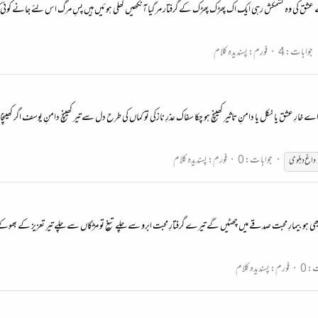
 دامِ بلائے عشق کی وہ کشمکش رہی ایک اک پھڑک پھڑک کے گرفتار مر گیا آنکھیں کھلی ہوئیں ہیں پسِ مرگ اس لئے جان
جوابات: 4
فورم:
پسندیدہ کلام
عبث اے خارِ عشق یا نکل یا دامنِ تاثیر کھینچ ہو چکا سفاک عذرِ نازکی تو کماں کی طرح دل سے تیر کھینچ دامنِ یوسف اگر ک
جوابات: 0
فورم:
پسندیدہ کلام
داغ
دہلوی
و بھی ہو بیمارِ محبت صدقے میں چھٹیں گے تیرے گرفتارِ محبت ابرو سے چلے تیغ تو مژگاں سے چلے تیر تعزیز کے بھوکے ہ
: 0
فورم:
پسندیدہ کلام