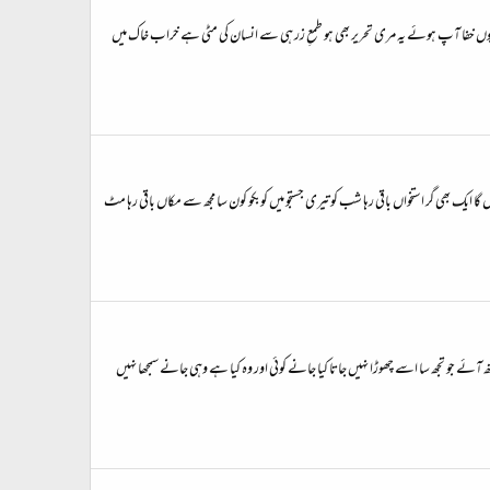
مہ کیوں خفا آپ ہوئے یہ مری تحریر بھی ہو طمعِ زر ہی سے انسان کی مٹی ہے خراب خاک میں
ں گا ایک بھی گر استخواں باقی رہا شب کو تیری جستجو میں کوبکو کون سا مجھ سے مکاں باقی رہا مٹ
تھ آئے جو تجھ سا اسے چھوڑا نہیں جاتا کیا جانے کوئی اور وہ کیا ہے وہی جانے سمجھا نہیں