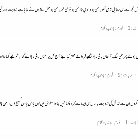
ہو کاش تجھ سے ہی مقابل تری تصویر بھی ہو دعویِٰ ناز بھی ہو شوخیِ تحریر بھی ہو جعل سازوں نے بنایا ہے شکایت نا
ات: 0
فورم:
پسندیدہ کلام
وں ہوئے پھر بھی سنگِ آستاں باقی رہا دیکھیے فردائے محشر کیا بنے آج کل پر امتحاں باقی رہا اے گدازِ غم تجھے کھا جائو
جوابات: 5
فورم:
پسندیدہ کلام
کیا خاک کروں ان سے تغافل کی شکایت یہ حال ہی ایسا ہے کہ دیکھا نہیں جاتا آغوش میں لوں پاؤں پڑوں کھینچ لوں دامن ہا
ابات: 1
فورم:
پسندیدہ کلام