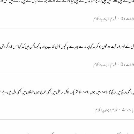
ں کے ہیں کھُلتے نہیں ہیں راز جو سوزِ نہاں کے ہیں کیا پھوٹنے کے واسطے چھالے زباں کے ہیں کرتے ہیں قتل و
وابات: 0
فورم:
پسندیدہ کلام
کہ دل لے لو مرا عاقبت وہ خون ہو کر بہہ گیا چاند سے چہرے پہ کیوں ڈالی نقاب چاند یہ کیساگہن میں گہہ گیا اس قدر گردش
وابات: 0
فورم:
پسندیدہ کلام
 میں کبھی رنج میں رنج کا راحت میں ہوں راحت کا شریک خاکِ ساحل میں کبھی موج ہوں طوفاں میں کبھی دل میں بے لطف 
بات: 4
فورم:
پسندیدہ کلام