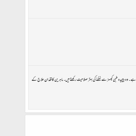
 ہے۔ وہ پیچیدہ طبی کیسز سے نمٹنے کی بہتر صلاحیت رکھتے ہیں۔ ماہرین کا فقدان علاج کے