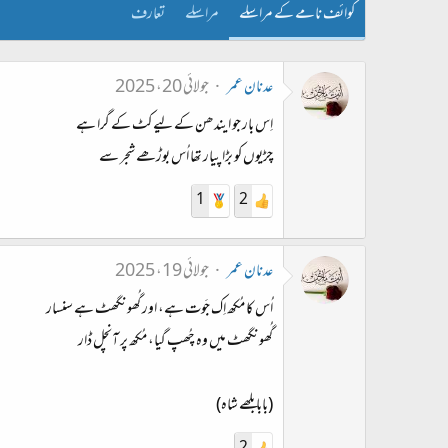
کوائف نامے کے مراسلے
مراسلے
تعارف
عدنان عمر
جولائی 20، 2025
اِس بار جو ایندھن کے لیے کٹ کے گرا ہے
چڑیوں کو بڑا پیار تھا اُس بوڑھے شجر سے
1
2
عدنان عمر
جولائی 19، 2025
اُس کا مُکھ اِک جَوت ہے، اور گُھونگھٹ ہے سنسار
گُھونگھٹ میں وہ چُھپ گیا، مُکھ پر آنچل ڈار
(بابا بلھے شاہ)