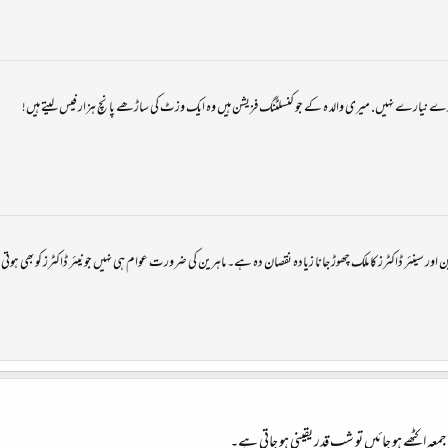
ارے نیارے نہیں. میری والد ہ کے جو کنسلٹنگ فزیشن ہیں وہ ایک وزٹ کی ساڑھے پانچ ہزار فیس لیتے ہیں!
اور سینئر ڈاکٹرز کا ملک چھوڑ جانا زیادہ نقصان دہ ہے۔ ماہرین کی ضرورت عوام ہی نہیں جونیئر ڈاکٹرز کو بھی ہوتی
معہ اکٹھے ہو جائیں تو شب قدر یقینی ہو جاتی ہے۔