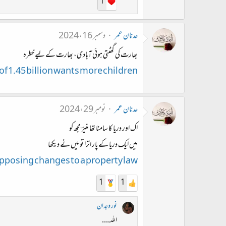
1
عدنان عمر
دسمبر 16، 2024
بھارت کی گھٹتی ہوئی آبادی، بھارت کے لیے خطرہ
of 1.45 billion wants more children
عدنان عمر
نومبر 29، 2024
اک اور دریا کا سامنا تھا منیرؔ مجھ کو
میں ایک دریا کے پار اترا تو میں نے دیکھا
opposing changes to a property law
1
1
نور وجدان
اللہ....