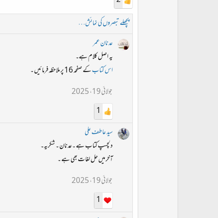
2
پچھلے تبصروں کی نمائش…
عدنان عمر
یہ اصل کلام ہے۔
اس کتاب
کے صفحہ 16 پر ملاحظہ فرمائیں ۔
جولائی 19، 2025
1
سید عاطف علی
دلچسپ کتاب ہے ۔عدنان ۔ شکریہ۔
آخر میں حل لغات بھی ہے ۔
جولائی 19، 2025
1