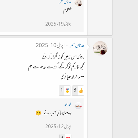
عدنان عمر
متشکرم
جولائی 19، 2025
عدنان عمر
اپریل 10، 2025
مانا کہ اس زمیں کو نہ گلزار کر سکے
کچھ خار کم تو کر گئے گزرے جدھر سے ہم
~ ساحر لدھیانوی
1
3
محمداحمد
بہت اچھا کیا آپ نے۔ 😊
اپریل 12، 2025