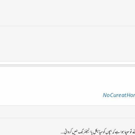
No Cure at Ho
 سوچا ہوا ہے کہ بچوں کو میڈیکل یا انجینئرنگ نہیں کروانی...