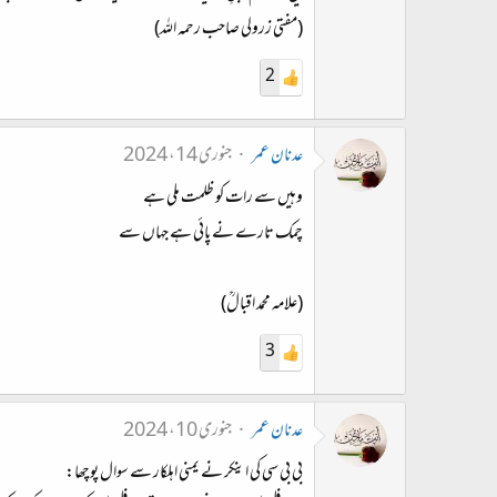
(مفتی زرولی صاحب رحمہ اللہ)
2
عدنان عمر
جنوری 14، 2024
‏وہیں سے رات کو ظلمت ملی ہے
چمک تارے نے پائی ہے جہاں سے
(علامہ محمد اقبالؒ)
3
عدنان عمر
جنوری 10، 2024
بی بی سی کی اینکر نے یمنی اہلکار سے سوال پوچھا: