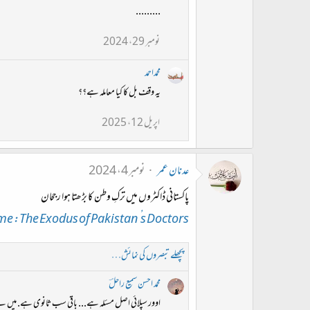
.........
نومبر 29، 2024
محمداحمد
یہ وقف بل کا کیا معاملہ ہے؟؟
اپریل 12، 2025
عدنان عمر
نومبر 4، 2024
پاکستانی ڈاکٹروں میں ترکِ وطن کا بڑھتا ہوا رجحان
me: The Exodus of Pakistan’s Doctors
پچھلے تبصروں کی نمائش…
محمد احسن سمیع راحلؔ
اوور سپلائی اصل مسئلہ ہے... باقی سب ثانوی ہے. میں نے تو