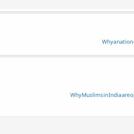
Why a nation 
Why Muslims in India are 