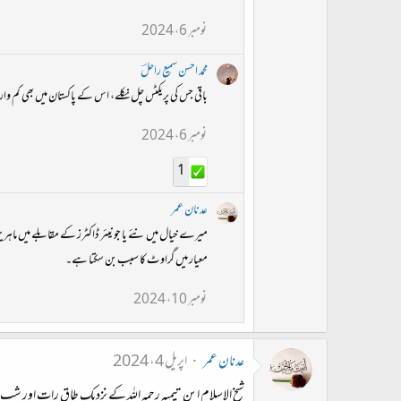
نومبر 6، 2024
محمد احسن سمیع راحلؔ
باقی جس کی پریکٹس چل نکلے، اس کے پاکستان میں بھی کم و
نومبر 6، 2024
1
عدنان عمر
میرے خیال میں نئے یا جونیئر ڈاکٹرز کے مقابلے میں ماہرین 
معیار میں گراوٹ کا سبب بن سکتا ہے۔
نومبر 10، 2024
عدنان عمر
اپریل 4، 2024
شیخ الاسلام ابنِ تیمیہ رحمہ اللہ کے نزدیک طاق رات اور شب ج