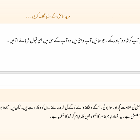
مزید نمائش کے لیے کلک کریں۔۔۔
 اللہ راضی رہے آپ لوگوں سے۔ آمین!
کریم آپ کو شاد و آباد رکھے۔ جو دعائیں آپ دیتی ہیں وہ آپ کے حق میں بھی قبول فرمائے! آمین۔
ِ ماضی کی ضخامت کچھ اور سوا ہوئی ۔ آگے دیکھنے والے آگے کی طرف نئے سال کو دیکھ رہے ہیں۔ لیکن میں سمجھتا ہوں
شش ہے۔ یہ اشعار ایامِ حاضر کا شکوہ نہیں بلکہ ایامِ گزشتہ کا شکریہ ہے۔