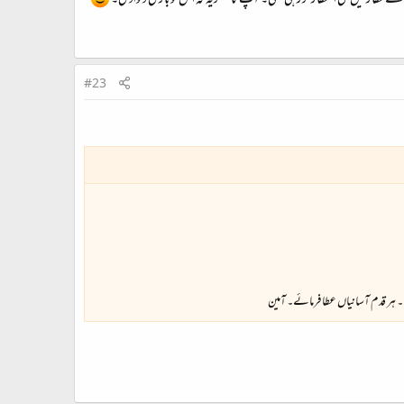
ے قطار میں لگی انتظار کررہی تھی۔ آپ کا شکریہ کہ اس کو باری دلوادی۔
#23
 ۔ ہر قدم آسانیاں عطا فرمائے۔ آمین