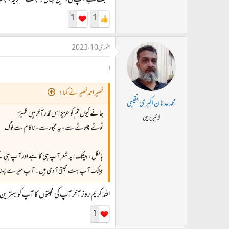
محبت ہے آپ کی، نین بھائی ۔ بہت شکریہ ، بہت ن
1
1
جنوری 10، 2023
ا
ظہیراحمدظہیر نے کہا:
محمد عدنان اکبری نقیبی
جانے کیوں تم کو عزیز اس قدر آخر ہیں ظہیرؔ
لائبریرین
ٹوٹے پھوٹے سے ، یہ مجبور سے ، ناکام سے لوگ
بالکل ، بیشک! یہ شعر آپ ہی کا ہے اور آپ ہی 
بیشک آپ بہت محبتی آدمی ہیں ۔ آپ میرے پسندیدہ تر
اللہ کریم روز آخر آپ کی محبتوں کا آپ کو بہترین
1