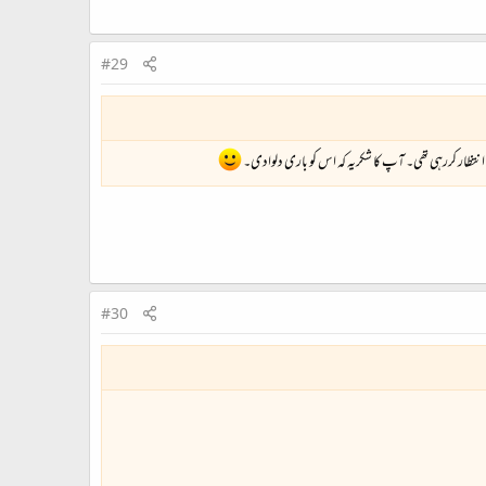
#29
انتظار کررہی تھی۔ آپ کا شکریہ کہ اس کو باری دلوادی۔
#30