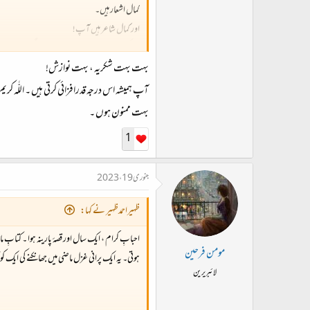
کمال اشعار ہیں۔
اور کمال شاعر ہیں آپ!
اللہ کی رحمتیں ہوں آپ اور آپ کے گھرانے پہ۔
بہت بہت شکریہ ، بہت نوازش!
ثم آمین!
آپ ہمیشہ اس درجہ قدرافزائی کرتی ہیں ۔ اللّٰہ 
بہت ممنون ہوں ۔
1
جنوری 19، 2023
ظہیراحمدظہیر نے کہا:
احبابِ کرام ، ایک سال اور قصۂ پارینہ ہوا ۔ کتاب
مومن فرحین
ہوتی۔ یہ ایک پرانی غزل ماضی میں جھانکنے کی ایک کو
لائبریرین