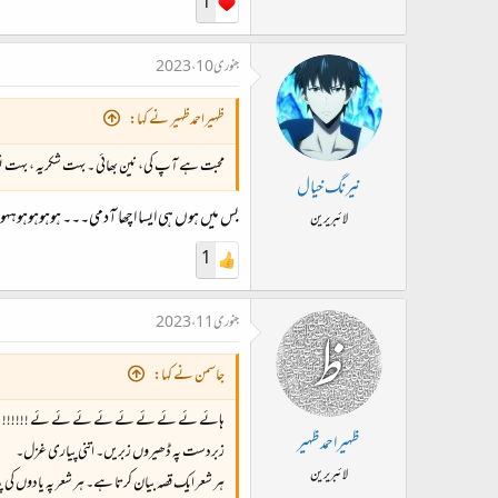
1
جنوری 10، 2023
ظہیراحمدظہیر نے کہا:
محبت ہے آپ کی، نین بھائی ۔ بہت شکریہ ، بہت نواز
نیرنگ خیال
بس میں ہوں ہی ایسا اچھا آدمی۔۔۔ ہوہوہوہوہہو
لائبریرین
1
جنوری 11، 2023
جاسمن نے کہا:
ہائے ئے ئے ئے ئے ئے ئے ئے ئے !!!!!!
ظہیراحمدظہیر
زبردست پہ ڈھیروں زبریں۔ اتنی پیاری غزل۔
لائبریرین
ہر شعر ایک قصہ بیان کرتا ہے۔ ہر شعر پہ یادوں 