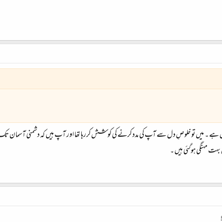
 نہیں ہے ۔ میں تو خلوصِ دل سے آپ کی مدد کرنے کی کوشش کررہا تھا اور آپ ہیں کہ دشمنی آسمان تک
بہت مہنگی ہوگئی ہیں ۔