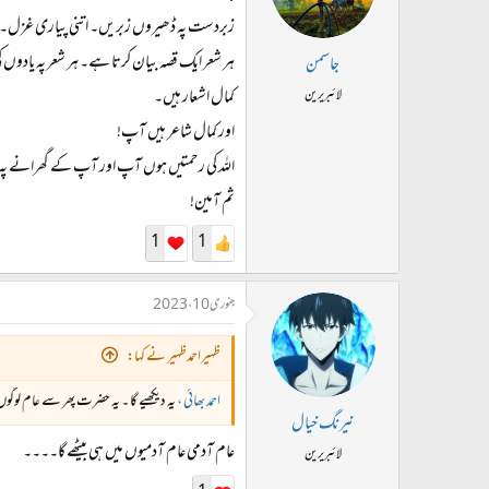
زبردست پہ ڈھیروں زبریں۔ اتنی پیاری غزل۔
ہر شعر ایک قصہ بیان کرتا ہے۔ ہر شعر پہ یادو
جاسمن
کمال اشعار ہیں۔
لائبریرین
اور کمال شاعر ہیں آپ!
اللہ کی رحمتیں ہوں آپ اور آپ کے گھرانے پ
ثم آمین!
1
1
جنوری 10، 2023
ظہیراحمدظہیر نے کہا:
احمد بھائی ،
یہ دیکھیے گا ۔ یہ حضرت پھر سے عام لوگوں 
نیرنگ خیال
عام آدمی عام آدمیوں میں ہی بیٹھے گا۔۔۔۔
لائبریرین