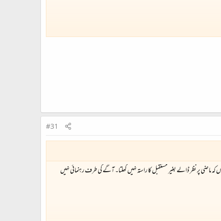
#31
 کہ ماضی پر نظر ڈالے بغیر مستقبل کا راستہ نہیں کھلتا۔ آگے کی طرف رہنمائی نہیں