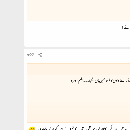
 جائے؟
#22
نئے دنوں کا نوحہ بھی بیاں ہوگیا۔۔۔ الہم زد فزد