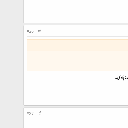
#26
 پہنچادی۔
#27