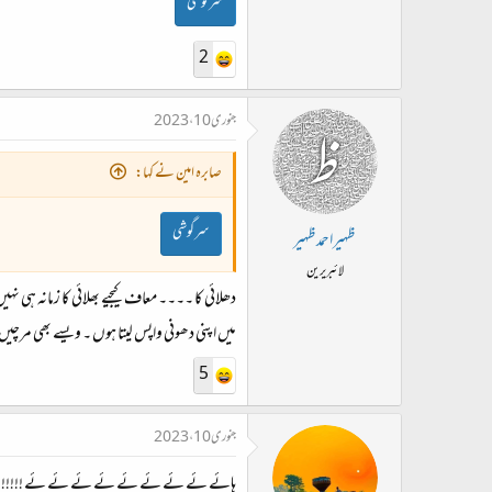
سرگوشی
2
جنوری 10، 2023
صابرہ امین نے کہا:
سرگوشی
ظہیراحمدظہیر
لائبریرین
دھلائی کا ۔۔۔۔ معاف کیجیے بھلائی کا زمانہ ہی
میں اپنی دھونی واپس لیتا ہوں ۔ ویسے بھی مرچیں 
5
جنوری 10، 2023
ہائے ئے ئے ئے ئے ئے ئے ئے ئے !!!!!!