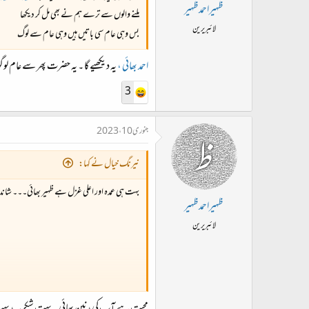
ت
ظہیراحمدظہیر
ملنے والوں سے ترے ہم نے بھی مل کر دیکھا
د
لائبریرین
بس وہی عام سی باتیں ہیں وہی عام سے لوگ
ا
ء
احمد بھائی ،
یہ دیکھیے گا ۔ یہ حضرت پھر سے عام لوگو
3
جنوری 10، 2023
نیرنگ خیال نے کہا:
بہت ہی عمدہ اور اعلی غزل ہے ظہیر بھائی۔۔۔ شاندا
ظہیراحمدظہیر
لائبریرین
یہ دو اشعار حد سے سوا پسند آئے۔۔۔ کیسے سندر ہیں