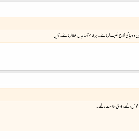
 دین و دنیا کی فلاح نصیب فرمائے ۔ ہر قدم آسانیاں عطا فرمائے۔ آمین
پ کو خوش رکھے، ذوق سلامت رکھے۔