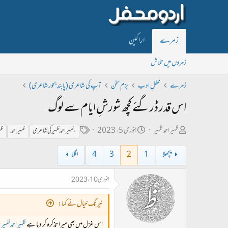
زمرے
اراکین
زمروں میں تلاش
زمرے
محفلِ ادب
بزم سخن
آپ کی شاعری (پابندِ بحور شاعری)
اس قدر ڈر گئے کچھ شورشِ ایام سے لوگ
ص
ت
ٹ
ظہیراحمدظہیر
جنوری 5، 2023
،ظہیراحمد ظہیر کی شاعری
ظہیر احمد
ظہ
ا
ا
ی
پچھلا
1
2
3
4
اگلا
ح
ر
گ
ب
ی
جنوری 10، 2023
ل
خ
ڑ
ا
نیرنگ خیال نے کہا:
ی
ب
اس غزل میں بھی میرا تذکرہ کر دیا ہے
ظہیراحمدظہیر
ب