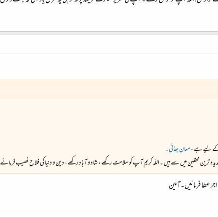
وازش! اللّٰہ آپ کو خوش رکھے ۔ آپ کی تحریر سیکرٹ فرینڈ پڑھ کر ہی یہ غزل یاد آئی کہ بہت دنوں س
کے لیے ہے ،
معان بھائی ۔
ین محفلین میں سے ہیں ۔ اللّٰہ کریم آپ کو سلامت رکھے ، شاد و آباد رکھے ، دین و دنیا کی فلاح نصیب فرمائے
 اجر عطا فرمائیں۔آمین