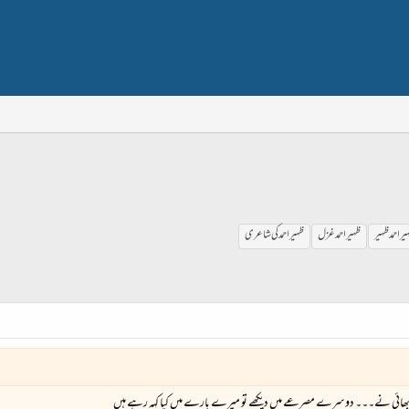
یر احمد ظہیر
ظہیراحمد غزل
ظہیراحمد کی شاعری
ھائی نے۔۔۔ دوسرے مصرعے میں دیکھے تو میرے بارے میں کیا کہہ رہے ہیں