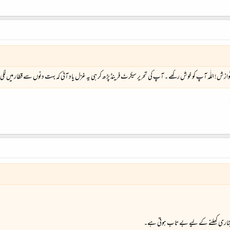
ش! اللّٰہ آپ کو خوش رکھے ۔ آپ کی تحریر سیکرٹ فرینڈ پڑھ کر ہی یہ غزل یاد آئی کہ بہت دنوں سے قطار میں لگی 
کی پٹاری کھلنے کے لیے بے تاب ہوتی ہے۔