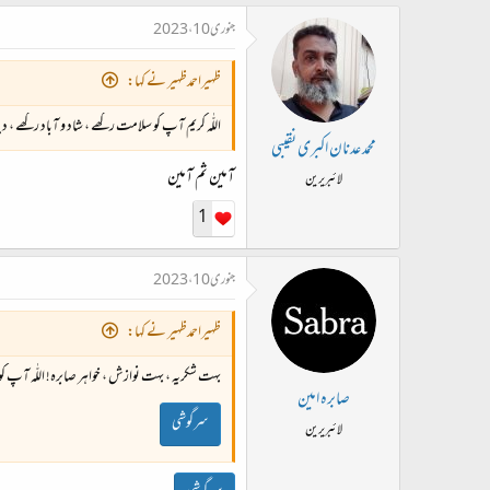
جنوری 10، 2023
ظہیراحمدظہیر نے کہا:
اللّٰہ کریم آپ کو سلامت رکھے ، شاد و آباد رکھے ،
محمد عدنان اکبری نقیبی
آمین ثم آمین
لائبریرین
1
جنوری 10، 2023
ظہیراحمدظہیر نے کہا:
بہت شکریہ ، بہت نوازش ، خواہر صابرہ! اللّٰہ آ
صابرہ امین
سرگوشی
لائبریرین