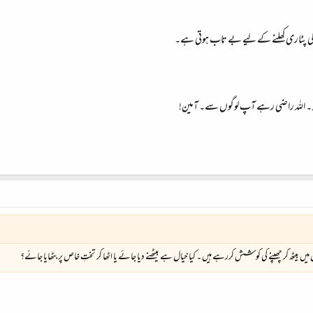
ں کی پٹاری کھلنے کے لیے بے تاب ہوتی ہے۔
ہ۔ اللہ راضی رہے آپ لوگوں سے۔ آمین!
میں بیٹھ کر چھپنے کی کوشش کررہے ہیں ۔ کیا خیال ہے بیٹھنے دیا جائے یا اٹھا کر تختِ خاص پر بٹھایا جائے؟