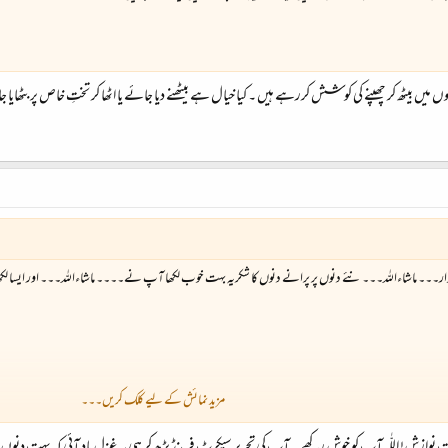
ں میں بیٹھ کر چھپنے کی کوشش کررہے ہیں ۔ کیا خیال ہے بیٹھنے دیا جائے یا اٹھا کر تختِ خاص پر بٹھایا
ر۔۔۔ ماشاءاللہ۔۔۔ نئے دنوں پر پرانے دنوں کا شکریہ بہت خوب لکھا آپ نے۔۔۔۔ ماشاءاللہ۔۔۔ اور ایسا لکھا کہ 
مزید نمائش کے لیے کلک کریں۔۔۔
۔۔۔ اعلی