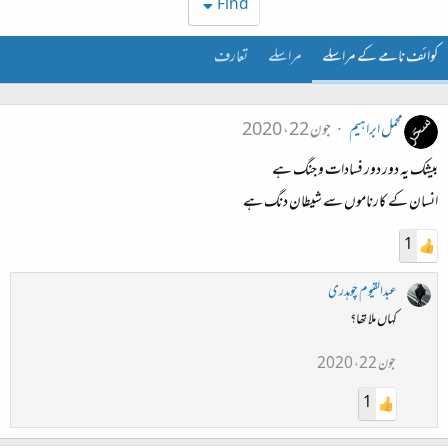
Find
کوائف نامے کے مراسلے
مراسلے
تعارف
محمل ابراہیم
جون 22، 2020
بیشک یہ دور دور فسادات و جنگ ہے
انسان کے کارناموں سے شیطان دنگ ہے
1
عبدالقیوم چوہدری
کہاں ملا تھا؟
جون 22، 2020
1