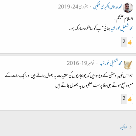
محمد عدنان اکبری نقیبی
جنوری 24، 2019
السلام علیکم ،
محمد شکیل خورشید
بھائی آپ کو سالگرہ مبارک ہو ۔
2
محمد شکیل خورشید
نومبر 19، 2016
ہم اس قبیلہِ وحشی کے دیوتا ہیں کہ جو پجاریوں کی عقیدت پہ بھول جاتے ہیں اور ایک رات کے
معبود صبح ہوتے ہی وفا پرست صلیبوں پہ جھول جاتے ہیں
2
اراکین