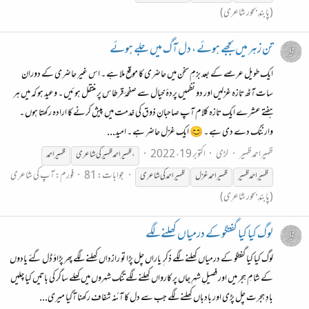
(پابندِ بحور شاعری)
تن زہر میں بجھے ہوئے ، دل آگ میں جلے ہوئے
ایک طویل عرصے کے بعد بزمِ سخن میں حاضری کا موقع ملا ہے ۔ اس غیر حاضری کے دوران
سات آٹھ تازہ غزلیں اور دو نظمیں پردۂ خیال سے صفحۂ قرطاس پر منتقل ہوئیں ۔ وعید ہو کہ میں ہر
ہفتے عشرے ایک تازہ کلام آپ صاحبانِ ذوق کی خدمت میں پیش کرنے کا ارادہ رکھتا ہوں ۔
وارننگ دے دی ہے ۔ 😊 ایک غزل حاضر ہے ۔ امید...
ظہیراحمدظہیر
لڑی
اکتوبر 19، 2022
،ظہیراحمد
ظہیر
کی
شاعری
ظہیر
احمد
جوابات: 81
فورم:
آپ کی شاعری
ظہیر
احمد
ظہیر
ظہیر
احمد غزل
ظہیر
احمد
کی
شاعری
(پابندِ بحور شاعری)
لوگ کیا کیا گفتگو کے درمیاں کھلنے لگے
لوگ کیا کیا گفتگو کے درمیاں کھلنے لگے ذکر ِ یاراں چل پڑا تو رازداں کھلنے لگے پھر پڑاؤ ڈل گئے یادوں
کے شامِ ہجر میں اور فصیلِ شہرِ جاں پر کارواں کھلنے لگے تنگ شہروں میں کھلے ساگر کی باتیں کیا چلیں
بادِ ہجرت چل پڑی اور بادباں کھلنے لگے جب سے دل کا آئنہ شفاف رکھنا آگیا میری...