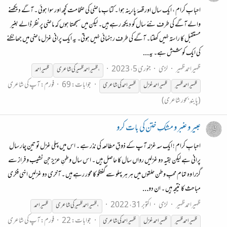
احبابِ کرام ، ایک سال اور قصۂ پارینہ ہوا ۔ کتابِ ماضی کی ضخامت کچھ اور سوا ہوئی ۔ آگے دیکھنے
والے آگے کی طرف نئے سال کو دیکھ رہے ہیں۔ لیکن میں سمجھتا ہوں کہ ماضی پر نظر ڈالے بغیر
مستقبل کا راستہ نہیں کھلتا۔ آگے کی طرف رہنمائی نہیں ہوتی۔ یہ ایک پرانی غزل ماضی میں جھانکنے
کی ایک کوشش ہے۔ یہ...
ظہیراحمدظہیر
لڑی
جنوری 5، 2023
،ظہیراحمد
ظہیر
کی
شاعری
ظہیر
احمد
جوابات: 69
فورم:
آپ کی شاعری
ظہیر
احمد
ظہیر
ظہیر
احمد غزل
ظہیر
احمد
کی
شاعری
(پابندِ بحور شاعری)
عبیر و عنبر و مشکِ ختن کی بات کرو
احبابِ کرام ! ایک سہ غزلہ آپ کے ذوقِ مطالعہ کی نذر ہے ۔ اس میں پہلی غزل تو تین چار سال
پرانی ہے لیکن بقیہ دو غزلیں رواں سال کا حاصل ہیں ۔ اس سال وطنِ عزیز جن نشیب و فراز سے
گزرا وہ تمام محبِ وطن حلقوں میں ہر ہر پہلو سے گفتگو کا محور رہے ہیں ۔ آخری دو غزلیں انہی فکری
مباحث کا نتیجہ ہیں ۔ ان دو...
ظہیراحمدظہیر
لڑی
اکتوبر 31، 2022
،ظہیراحمد
ظہیر
کی
شاعری
ظہیر
احمد
جوابات: 22
فورم:
آپ کی شاعری
ظہیر
احمد
ظہیر
ظہیر
احمد غزل
ظہیر
احمد
کی
شاعری