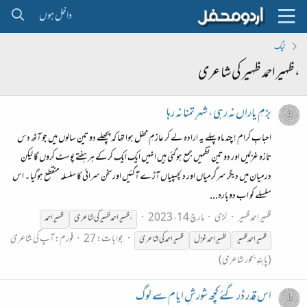
داخل ہوں
ٹیگ
،ظہیراحمد ظہیر کی شاعری
بزمِ یاراں نہ رہی ، شہرِ تمنا نہ رہا
احبابِ کرام ! چند ماہ پہلے یہ ارادہ لے کر عازمِ محفل ہوا تھا کہ پچھلے دو تین سالوں میں جو آٹھ دس
تازہ غزلیں اور دو تین نظمیں جمع ہوگئی ہیں انہیں ایک ایک کرکے ہر ہفتے پوسٹ کروں گا لیکن
درمیان میں دیگر سرگرمیاں اور دلچسپیاں آڑے آگئیں اورسخن سرائی کا سلسلہ منقطع ہوگیا ۔ اس
سلسلے کو اب دوبارہ...
ظہیراحمدظہیر
لڑی
مارچ 14، 2023
،ظہیراحمد
ظہیر
کی
شاعری
ظہیر
احمد
جوابات: 27
فورم:
آپ کی شاعری
ظہیر
احمد
ظہیر
ظہیر
احمد غزل
ظہیر
احمد
کی
شاعری
(پابندِ بحور شاعری)
اس قدر ڈر گئے کچھ شورشِ ایام سے لوگ