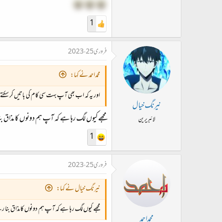
1
فروری 25، 2023
محمداحمد نے کہا:
اور یہ کہ اب بھی آپ بہت سی کام کی باتیں کر سکتے
نیرنگ خیال
مجھے کیوں لگ رہا ہے کہ آپ ہم دونوں کا مذاق ب
لائبریرین
1
فروری 25، 2023
نیرنگ خیال نے کہا:
مجھے کیوں لگ رہا ہے کہ آپ ہم دونوں کا مذاق بنا 
محمداحمد