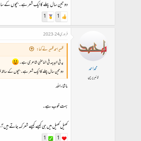
دو تین سال پہلے کا ایک شعر ہے۔ بچوں کے ساتھ 
1
1
فروری 24، 2023
ظہیراحمدظہیر نے کہا:
یہ فی البدیہہ فی الماضی شاعری ہے۔
محمداحمد
دو تین سال پہلے کا ایک شعر ہے۔ بچوں کے ساتھ لوڈ
لائبریرین
ماشاءاللہ
بہت خوب ہے۔
کھیل کھیل میں ہی کیسے کیسے شعر کہہ جاتے ہیں
1
1