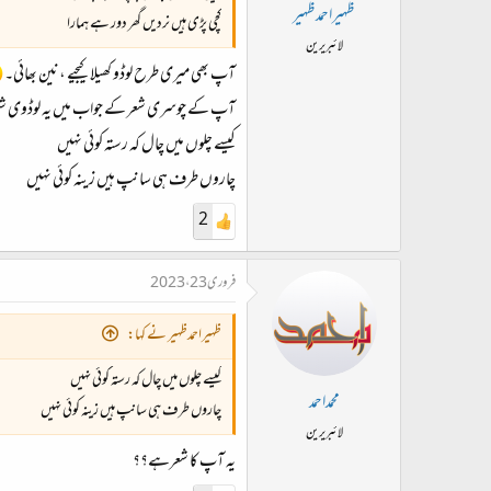
ت
ظہیراحمدظہیر
کچی پڑی ہیں نردیں گھر دور ہے ہمارا
د
لائبریرین
ا
آپ بھی میری طرح لوڈو کھیلا کیجیے ، نین بھائی۔
ء
آپ کے چوسری شعر کے جواب میں یہ لوڈوی 
کیسے چلوں میں چال کہ رستہ کوئی نہیں
چاروں طرف ہی سانپ ہیں زینہ کوئی نہیں
2
فروری 23، 2023
ظہیراحمدظہیر نے کہا:
کیسے چلوں میں چال کہ رستہ کوئی نہیں
محمداحمد
چاروں طرف ہی سانپ ہیں زینہ کوئی نہیں
لائبریرین
یہ آپ کا شعرہے؟؟