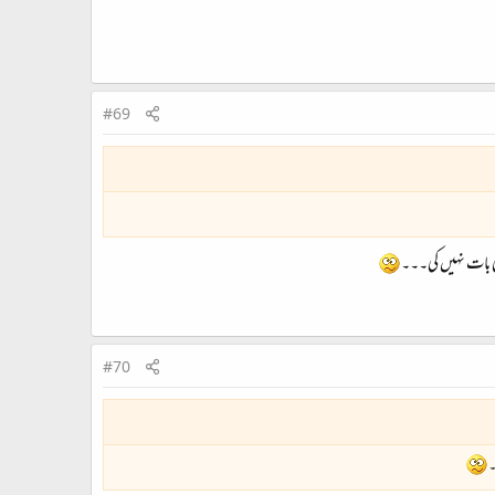
#69
کی بات نہیں کی۔۔۔
#70
۔