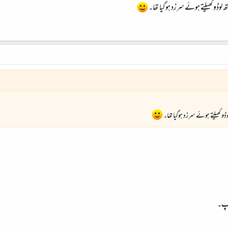
لوڈو کھیلتے ہوئے سرزد ہوگیا تھا۔
و کھیلتے ہوئے سرزد ہوگیا تھا۔
 آپ۔