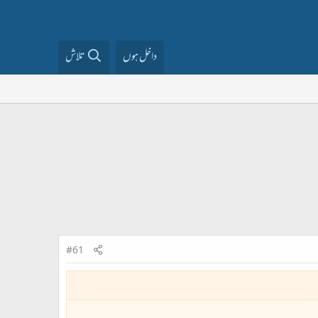
داخل ہوں
تلاش
#61