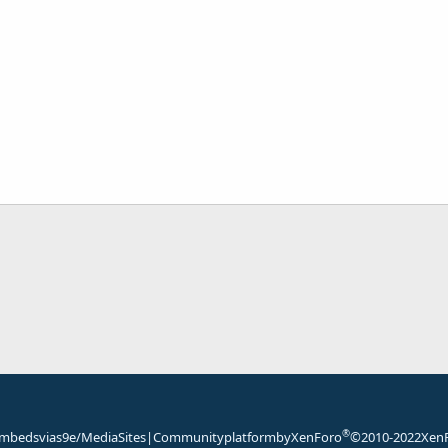
شامل کریں
®
mbeds via s9e/MediaSites
|
Community platform by XenForo
© 2010-2022 XenF