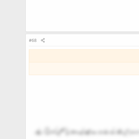
#68
ر وہ باتیں سننے کے لئے ہمارے جیسے ایک دو فارغ محفلین کو بھرتی کر لیجے۔