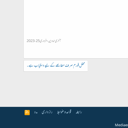
آخری تدوین:
فروری 25، 2023
محفل فورم صرف مطالعے کے لیے دستیاب ہے۔
رابطہ
قواعد و ضوابط
راز داری
مدد
R
S
S
Media e