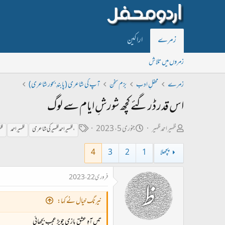
زمرے
اراکین
زمروں میں تلاش
زمرے
محفلِ ادب
بزم سخن
آپ کی شاعری (پابندِ بحور شاعری)
اس قدر ڈر گئے کچھ شورشِ ایام سے لوگ
ص
ت
ٹ
ظہیراحمدظہیر
جنوری 5، 2023
،ظہیراحمد ظہیر کی شاعری
ظہیر احمد
ظہ
ا
ا
ی
پچھلا
1
2
3
4
ح
ر
گ
ب
ی
فروری 22، 2023
ل
خ
ڑ
ا
نیرنگ خیال نے کہا:
ی
ب
تیں آہِ عشق بازی چوپڑ عجب بچھائی