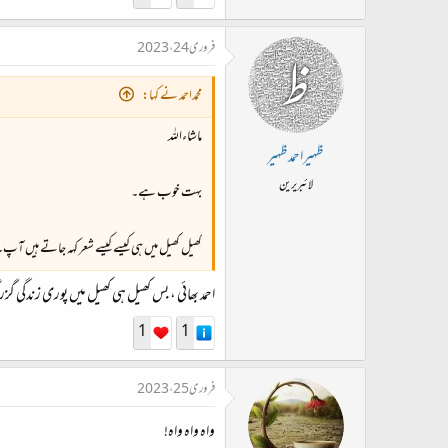
فروری 24، 2023
محمداحمد نے کہا:
ماشاءاللہ
ظہیراحمدظہیر
لائبریرین
بہت خوب ہے۔
کھیل کھیل میں ہی کیسے کیسے شعر کہہ جاتے ہیں آپ۔
احمد بھائی ، بس کھیل ہی کھیل میں پوری زندگی گزر
1
1
فروری 25، 2023
واہ واہ واہ!