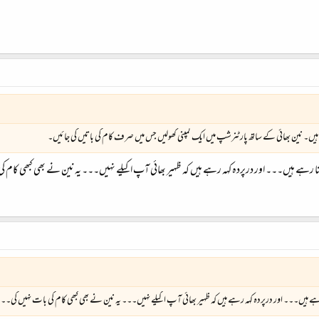
 ہیں۔ نین بھائی کے ساتھ پارٹنرشپ میں ایک کمپنی کھولیں جس میں صرف کام کی باتیں کی جائیں۔
نا رہے ہیں۔۔۔ اور درپردہ کہہ رہے ہیں کہ ظہیر بھائی آپ اکیلے نہیں۔۔۔ یہ نین نے بھی کبھی کام 
رہے ہیں۔۔۔ اور درپردہ کہہ رہے ہیں کہ ظہیر بھائی آپ اکیلے نہیں۔۔۔ یہ نین نے بھی کبھی کام کی بات نہیں کی۔۔