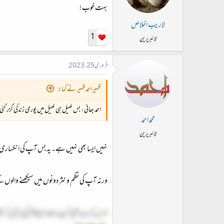
بہت خوب !
لاريب اخلاص
1
لائبریرین
فروری 25، 2023
ظہیراحمدظہیر نے کہا:
احمد بھائی ، بس کھیل ہی کھیل میں پوری زندگی گزر گئ
محمداحمد
لائبریرین
نہیں ایسا بھی نہیں ہے۔ یہ بس آپ کی انکسار
ورنہ آپ کی نظم و نثر دونوں میں سیکھنے والوں ک
اور یہ کہ اب بھی آپ بہت سی کام کی باتیں کر سک