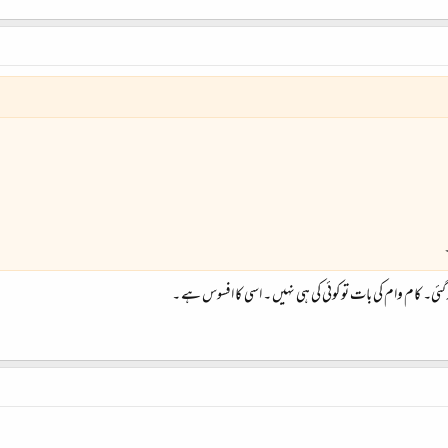
 گئی۔ کام وام کی بات تو کوئی کی ہی نہیں ۔ اسی کا افسوس ہے ۔