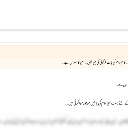
ی۔ کام وام کی بات تو کوئی کی ہی نہیں ۔ اسی کا افسوس ہے ۔
ی ہی ہے۔
ے لئے بہت سی کام کی باتیں موجود ہوا کرتی ہیں۔
تے ہیں۔ نین بھائی کے ساتھ پارٹنرشپ میں ایک کمپنی کھولیں جس میں صرف کام کی باتیں کی جائیں۔ او