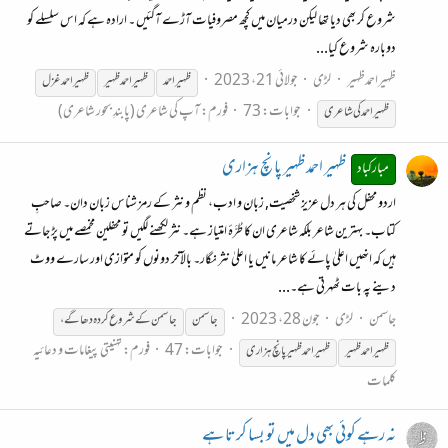
شروع کر بھی دیا تھا لیکن درمیان میں کچھ مصروفیات آڑے آگئیں ۔ ارادہ ہے کہ اس سلسلے کو
دوبارہ شروع کیا...
ظہیراحمدظہیر
لڑی
جولائی 21، 2023
ظہیر
احمد
ظہیر
احمد
ظہیر
ظہیر
احمد غزل
جوابات: 73
فورم:
آپ کی شاعری (پابندِ بحور شاعری)
ظہیر
احمد کی شاعری
ظہیر احمد ظہیر پانچ ہزاری
مبارکباد
اردو محفل کی ہر دل عزیز شخصیت, زبان و ادب، نظم و نثر کے رمز شناس زبان دان۔ صاحبِ
کتاب۔ بہترین شاعر بلکہ شاعری ان کا طُرَّۂ امتیاز ہے۔ نثر لکھنے لگیں تو محفلین مخمصے میں پڑ جاتے
ہیں کہ انھیں اعلیٰ پائے کا شاعر مانیں یا اعلیٰ نثر نگار۔ بالآخر دونوں کو متوازی اور سارے ووٹ
دینے پہ بات ٹھہرتی ہے۔...
جاسمن
لڑی
جون 28، 2023
جاسمن
جاسمن کےشروع کردہ دھاگے،
جوابات: 47
فورم:
تہنیتی پیغامات و دعائیہ
ظہیر
احمد
ظہیر
ظہیر
احمد
ظہیر
پانچ ہزاری
کلمات
نہ رہے کوئی بھی دل میں تو بسا کرتا ہے