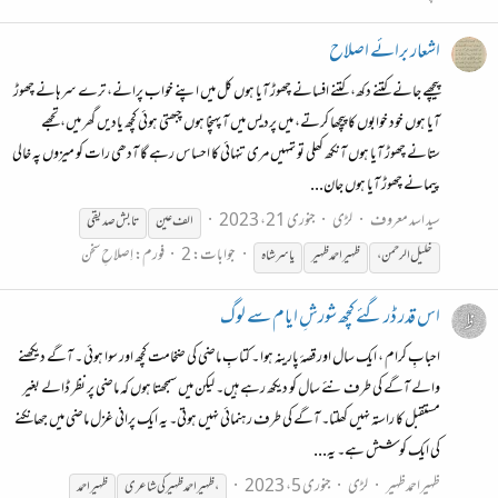
اشعار برائے اصلاح
پیچھے جانے کتنے دکھ، کتنے افسانے چھوڑ آیا ہوں کل میں اپنے خواب پرانے، ترے سرہانے چھوڑ
آیا ہوں خود خوابوں کا پیچھا کرتے، میں پردیس میں آ پہنچا ہوں چبھتی ہوئی کچھ یادیں گھر میں، تجھے
ستانے چھوڑ آیا ہوں آنکھ کھلی تو تمہیں مری تنہائی کا احساس رہے گا آدھی رات کو میزوں پہ خالی
پیمانے چھوڑ آیا ہوں جان...
سید اسد معروف
لڑی
جنوری 21، 2023
الف عین
تابش صدیقی
جوابات: 2
فورم:
اِصلاحِ سخن
خلیل الرحمن،
ظہیر
احمد
ظہیر
یاسر شاہ
اس قدر ڈر گئے کچھ شورشِ ایام سے لوگ
احبابِ کرام ، ایک سال اور قصۂ پارینہ ہوا ۔ کتابِ ماضی کی ضخامت کچھ اور سوا ہوئی ۔ آگے دیکھنے
والے آگے کی طرف نئے سال کو دیکھ رہے ہیں۔ لیکن میں سمجھتا ہوں کہ ماضی پر نظر ڈالے بغیر
مستقبل کا راستہ نہیں کھلتا۔ آگے کی طرف رہنمائی نہیں ہوتی۔ یہ ایک پرانی غزل ماضی میں جھانکنے
کی ایک کوشش ہے۔ یہ...
ظہیراحمدظہیر
لڑی
جنوری 5، 2023
،
ظہیر
احمد
ظہیر
کی شاعری
ظہیر
احمد