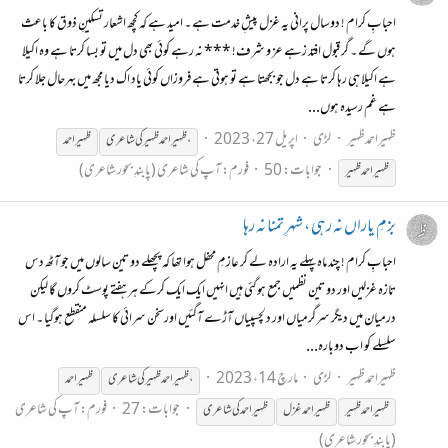
احبابِ کرام ! دوسال پرانی یہ غزل پیشِ خدمت ہے ۔ امید ہے کہ کچھ اشعار تسکینِ ذوق کا باعث
ہوں گے ۔ گر قبول افتد زہے عز و شرف! *** نہ رہے کوئی بھی دل میں تو بسا کرتا ہے وہ اکیلا
ہے اکیلا ہی رہا کرتا ہے دل جو بجھتا ہے تو ہوتی ہے فروزاں کوئی یاد اک دیا مجھ میں بہرحال جلا کرتا
ہے غم رسیدہ ہوں...
ظہیراحمدظہیر
لڑی
اپریل 27، 2023
،
ظہیر
احمد
ظہیر کی شاعری
ظہیر
احمد
جوابات: 50
فورم:
آپ کی شاعری (پابندِ بحور شاعری)
ظہیر
احمد
ظہیر
بزمِ یاراں نہ رہی ، شہرِ تمنا نہ رہا
احبابِ کرام ! چند ماہ پہلے یہ ارادہ لے کر عازمِ محفل ہوا تھا کہ پچھلے دو تین سالوں میں جو آٹھ دس
تازہ غزلیں اور دو تین نظمیں جمع ہوگئی ہیں انہیں ایک ایک کرکے ہر ہفتے پوسٹ کروں گا لیکن
درمیان میں دیگر سرگرمیاں اور دلچسپیاں آڑے آگئیں اورسخن سرائی کا سلسلہ منقطع ہوگیا ۔ اس
سلسلے کو اب دوبارہ...
ظہیراحمدظہیر
لڑی
مارچ 14، 2023
،
ظہیر
احمد
ظہیر
کی شاعری
ظہیر
احمد
جوابات: 27
فورم:
آپ کی شاعری
ظہیر
احمد
ظہیر
ظہیر
احمد غزل
ظہیر
احمد کی شاعری
(پابندِ بحور شاعری)