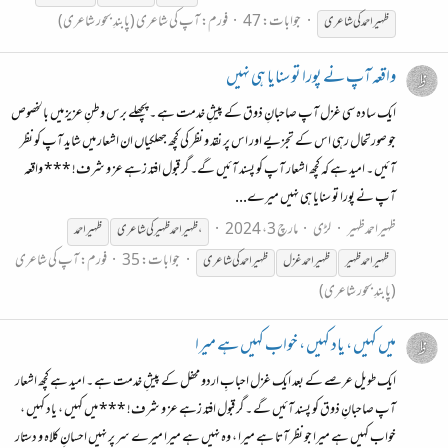
جوابات: 47
فورم:
آپ کی شاعری (پابندِ بحور شاعری)
ظہیر
احمد کی شاعری
واقعہ آپ نے پورا تو سنایا ہی نہیں
ایک سادہ سی غزل آپ صاحبانِ ذوق کے پیشِ خدمت ہے ۔ پچھلے برس وطنِ عزیز میں بالخصوص
جو صورتحال رہی اس کے تجزیے اور اس پر نقد و نظر کی کچھ جھلکیاں ان اشعار میں شاید آپ کو نظر
آئیں ۔ امید ہے کہ کچھ اشعار آپ کو پسند آئیں گے۔ گر قبول افتد زہے عز و شرف! *** واقعہ
آپ نے پورا تو سنایا ہی نہیں میرے...
ظہیراحمدظہیر
لڑی
مارچ 3، 2024
،
ظہیر
احمدظہیر کی شاعری
ظہیر
احمد
جوابات: 35
فورم:
آپ کی شاعری
ظہیر
احمد
ظہیر
ظہیر
احمد غزل
ظہیر
احمد کی شاعری
(پابندِ بحور شاعری)
میں کہیں ، یاد کہیں ، خواب کہیں ہے میرا
ایک طویل عرصے کے بعد ایک غزل احبابِ اردو محفل کے پیشِ خدمت ہے ۔ امید ہے کچھ اشعار
آپ صاحبانِ ذوق کو پسند آئیں گے ۔ گر قبول افتد زہے عز و شرف! *** میں کہیں ، یاد کہیں ،
خواب کہیں ہے میرا جو نظر آتا ہے میرا ، وہ نہیں ہے میرا میرے سر پر نہیں احسانِ کلاہ و دستار