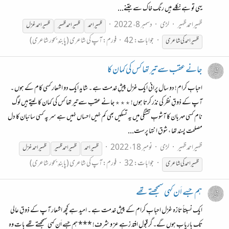
یہی تو ہے نکلے ہیں رنگ خاک سے جتنے...
ظہیراحمدظہیر
لڑی
دسمبر 8، 2022
ظہیر
احمد
ظہیر
احمد
ظہیر
ظہیر
احمد غزل
جوابات: 42
فورم:
آپ کی شاعری (پابندِ بحور شاعری)
ظہیر
احمد کی شاعری
جانے عقب سے تیر تھا کس کی کمان کا
احبابِ کرام! دو سال پرانی ایک غزل پیشِ خدمت ہے ۔ شاید ایک دو اشعار کسی کام کے ہوں ۔
آپ کے ذوقِ نظر کی نذر کرتا ہوں! ٭٭٭ جانے عقب سے تیر تھا کس کی کمان کا لیتے ہیں لوگ
نام کسی مہربان کا آشوبِ تشنگی میں یہ تسکیں بھی کم نہیں احساں نہیں ہے سر پہ کسی سائبان کا دل
مصلحت پسند تھا ، شوق انتہا پرست...
ظہیراحمدظہیر
لڑی
نومبر 18، 2022
ظہیر
احمد
ظہیر
احمد
ظہیر
ظہیر
احمد غزل
جوابات: 32
فورم:
آپ کی شاعری (پابندِ بحور شاعری)
ظہیر
احمد کی شاعری
ہم جسے اَن کہی سمجھتے تھے
ایک نسبتاً تازہ غزل احبابِ کرام کے پیش خدمت ہے ۔ امید ہے کچھ اشعار آپ کے ذوقِ عالی
تک باریاب ہوں گے۔ گر قبول افتد زہے عز و شرف! *** ہم جسے اَن کہی سمجھتے تھے بات وہ