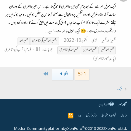
ایک طویل عرصے کے بعد بزمِ سخن میں حاضری کا موقع ملا ہے ۔ اس غیر حاضری کے دوران
سات آٹھ تازہ غزلیں اور دو نظمیں پردۂ خیال سے صفحۂ قرطاس پر منتقل ہوئیں ۔ وعید ہو کہ میں ہر
ہفتے عشرے ایک تازہ کلام آپ صاحبانِ ذوق کی خدمت میں پیش کرنے کا ارادہ رکھتا ہوں ۔
وارننگ دے دی ہے ۔ 😊 ایک غزل حاضر ہے ۔ امید...
ظہیراحمدظہیر
لڑی
اکتوبر 19، 2022
،
ظہیر
احمد
ظہیر
کی شاعری
ظہیر
احمد
جوابات: 81
فورم:
آپ کی شاعری
ظہیر
احمد
ظہیر
ظہیر
احمد غزل
ظہیر
احمد کی شاعری
(پابندِ بحور شاعری)
Last
1 از 5
اگلا
ٹیگ
مہر
اردو جدید
رابطہ
قواعد و ضوابط
راز داری
مدد
R
S
S
®
Media
|
Community platform by XenForo
© 2010-2022 XenForo Ltd.