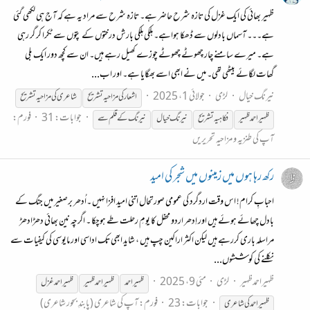
ظہیر بھائی کی ایک غزل کی تازہ شرح حاضر ہے۔ تازہ شرح سے مراد یہ ہے کہ آج ہی لکھی گئی
ہے۔۔۔ آسماں بادلوں سے ڈھکا ہواہے۔ ہلکی ہلکی بارش درختوں کے پتوں سے ٹکرا کر گر رہی
ہے۔ میرے سامنے چار چھوٹے چھوٹے چوزے کھیل رہے ہیں۔ ان سے کچھ دور ایک بلی
گھات لگائے بیٹھی تھی۔ میں نے ابھی اسے بھگایا ہے۔ اور اب...
نیرنگ خیال
لڑی
جولائی 1، 2025
اشعار کی مزاحیہ تشریح
شاعری کی مزاحیہ تشریح
جوابات: 31
فورم:
ظہیر
احمد
ظہیر
فکاہیہ تشریح
نیرنگ خیال
نیرنگ کے قلم سے
آپ کی طنزیہ و مزاحیہ تحریریں
رکھ رہا ہوں میں زمینوں میں شجر کی امید
احبابِ کرام! اس وقت اردگرد کی عمومی صورتحال اتنی امید افزا نہیں ۔اُدھر برصغیر میں جنگ کے
بادل چھائے ہوئے ہیں اور اِدھر اردو محفل کا یومِ رحلت طے ہوچکا ۔ اگرچہ نین بھائی دھڑادھڑ
مراسلہ باری کررہے ہیں لیکن اکثر اراکین چپ ہیں ، شاید ابھی تک اداسی اور مایوسی کی کیفیات سے
نکلنے کی کوششوں...
ظہیراحمدظہیر
لڑی
مئی 9، 2025
ظہیر
احمد
ظہیر
احمد
ظہیر
ظہیر
احمد غزل
جوابات: 23
فورم:
آپ کی شاعری (پابندِ بحور شاعری)
ظہیر
احمد کی شاعری