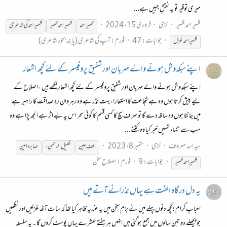
میری توقیر تو یہ نقشِ جبیں ہے...
ظہیراحمدظہیر
لڑی
فروری 15، 2024
ظہیر
احمد
ظہیر
احمد
ظہیر
ظہیر
احمد
کی شاعری
جوابات: 47
فورم:
آپ کی شاعری (پابندِ بحور شاعری)
ظہیر
احمد غزل
اپنے سبکدوش ہونے والے مہربان اور شفیق پروفیسر کے لئے کچھ اشعار
اپنے سبکدوش ہونے والے مہربان اور شفیق پروفیسر کے لئے کچھ اشعار لکھے ہیں ، اصلاح کے
لیے پیش کرتا ہوں وہ ہے شجاعت کا استعارا، بہت نڈر ہے وہ رہروانِ رہِ صداقت کا راہبر ہے
میں جانتا ہوں وہ ساتھ دے گا تو صرف سچ کا کسی قِسم کا کوئی سحر اس پہ بے اثر ہے الجھ پڑا ہے وہ
سب سے تنہا، تمہیں خبر کیا وہ کتنے...
سید اسد معروف
لڑی
ستمبر 8، 2023
الف عین
خلیل الرحمن،
صابرہ امین
جوابات: 9
فورم:
اِصلاحِ سخن
ظہیر
احمد
ظہیر
یہ دل درگاہِ الفت ہے یہاں نذرانے آتے ہیں
احبابِ کرام ! کچھ دنوں پہلے میں نے بزمِ سخن میں یہ عندیہ ظاہر کیا تھا کہ سات آٹھ غزلیں اور نظمیں
جو پچھلے دو تین سالوں میں جمع ہوگئی ہیں انہیں ہر ہفتے عشرے یہاں پوسٹ کروں گا ۔ یہ سلسلہ