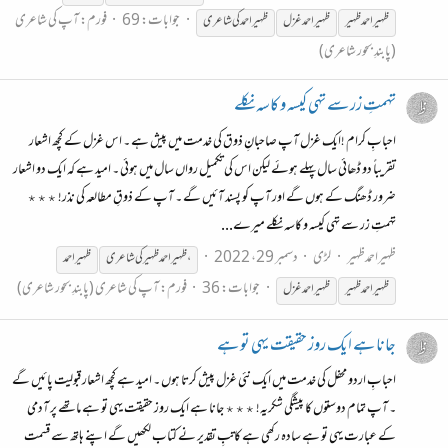
جوابات: 69
فورم:
آپ کی شاعری
ظہیر
احمد
ظہیر
ظہیر
احمد غزل
ظہیر
احمد کی شاعری
(پابندِ بحور شاعری)
تہمتِ زر سے تہی کیسہ و کاسہ نکلے
احبابِ کرام !ایک غزل آپ صاحبانِ ذوق کی خدمت میں پیش ہے ۔ اس غزل کے کچھ اشعار
تقریباً دو ڈھائی سال پہلے ہوئے لیکن اس کی تکمیل رواں سال میں ہوئی ۔ امید ہے کہ ایک دو اشعار
ضرور ڈھنگ کے ہوں گے اور آپ کو پسند آئیں گے ۔ آپ کے ذوقِ مطالعہ کی نذر! ٭٭٭
تہمتِ زر سے تہی کیسہ و کاسہ نکلے میرے...
ظہیراحمدظہیر
لڑی
دسمبر 29، 2022
،
ظہیر
احمدظہیر کی شاعری
ظہیر
احمد
جوابات: 36
فورم:
آپ کی شاعری (پابندِ بحور شاعری)
ظہیر
احمد
ظہیر
ظہیر
احمد غزل
جانا ہے ایک روز حقیقت یہی تو ہے
احبابِ اردو محفل کی خدمت میں ایک نئی غزل پیش کرتا ہوں ۔ امید ہے کچھ اشعار قبولیت پائیں گے
۔ آپ تمام دوستوں کا پیشگی شکریہ! ٭٭٭ جانا ہے ایک روز حقیقت یہی تو ہے ماتھے پر آدمی
کے عبارت یہی تو ہے سادہ رکھی ہے کاتبِ تقدیر نے کتاب لکھیں گے اپنے ہاتھ سے قسمت