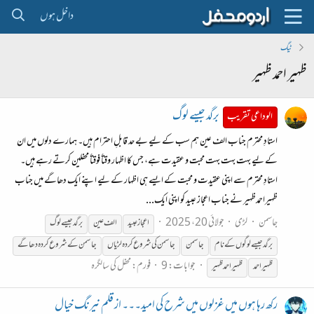
داخل ہوں
ٹیگ
ظہیر احمد ظہیر
برگد جیسے لوگ
الوداعی تقریب
استادِ محترم جناب الف عین ہم سب کے لیے بے حد قابلِ احترام ہیں۔ ہمارے دلوں میں ان
کے لیے بہت بہت بہت محبت و عقیدت ہے، جس کا اظہار وقتاً فوقتاً محفلین کرتے رہے ہیں۔
استادِ محترم سے اپنی عقیدت و محبت کے ایسے ہی اظہار کے لیے اپنے ایک دھاگے میں جناب
ظہیراحمدظہیر نے جناب اعجاز عبید کو اپنی ایک...
جاسمن
لڑی
جولائی 20، 2025
اعجاز عبید
الف عین
برگد جیسے لوگ
برگد جیسے لوگوں کے نام
جاسمن
جاسمن کی شروع کردہ لڑیاں
جاسمن کے شروع کردہ دھاگے
جوابات: 9
فورم:
محفل کی سالگرہ
ظہیر
احمد
ظہیر
احمد
ظہیر
رکھ رہا ہوں میں غزلوں میں شرح کی امید۔۔۔ از قلم نیرنگ خیال