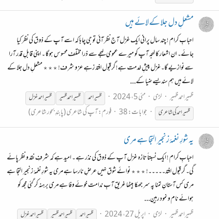
مشعلِ دل جلا کے لائے ہیں
احبابِ کرام ! چند سال پرانی ایک غزل آج نظر آئی تو جی چاہا کہ اسے آپ کے ذوق کی نظر کیا
جائے۔ ان اشعار کا لہجہ آپ کو میرے عمومی لہجے سے ذرا مختلف محسوس ہوگا ۔ اپنی قابلِ قدر آرا
سے نوازیے گا۔غزل پیشِ خدمت ہے! گر قبول افتد زہے عز و شرف! ٭٭٭ مشعلِ دل جلا کے
لائے ہیں ہم سندیسے ضیا کے...
ظہیراحمدظہیر
لڑی
مئی 5، 2024
ظہیر
احمد
ظہیر
احمد
ظہیر
ظہیر
احمد غزل
جوابات: 38
فورم:
آپ کی شاعری (پابندِ بحور شاعری)
ظہیر
احمد کی شاعری
یہ شورِ نغمۂ زنجیر التجا ہے مری
احبابِ کرام ! ایک نسبتاً تازہ غزل آپ کے ذوق کی نذر ہے ۔ امید ہے کہ شرفِ نقد و نظر پائے
گی۔ گر قبول افتد۔۔۔۔۔! ٭٭٭ نوائے شوق نہیں عرضِ نارسا ہے مری یہ شورِ نغمۂ زنجیر التجا ہے
مری کس آستانِ تمنا پہ سر جھکا بیٹھا غریقِ آبِ ندامت خوئے وفا ہے مری برہنہ کر گئی مجھ کو
ہوائے نام و نمود رہینِ...
ظہیراحمدظہیر
لڑی
اپریل 27، 2024
ظہیر
احمد
ظہیر
احمد
ظہیر
ظہیر
احمد غزل