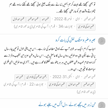
تو سبھی سمجھتے تھے جیت کر ہم اُنہیں زمانے سے جنگ جیتی ہوئی سمجھتے تھے کتنے سادہ تھے ہم
بچھڑتے وقت ہجر کو عارضی سمجھتے تھے...
ظہیراحمدظہیر
لڑی
نومبر 8، 2022
ظہیر
احمد
ظہیر
احمد
ظہیر
ظہیر
احمد غزل
جوابات: 34
فورم:
آپ کی شاعری (پابندِ بحور شاعری)
ظہیر
احمد کی شاعری
عبیر و عنبر و مشکِ ختن کی بات کرو
احبابِ کرام ! ایک سہ غزلہ آپ کے ذوقِ مطالعہ کی نذر ہے ۔ اس میں پہلی غزل تو تین چار سال
پرانی ہے لیکن بقیہ دو غزلیں رواں سال کا حاصل ہیں ۔ اس سال وطنِ عزیز جن نشیب و فراز سے
گزرا وہ تمام محبِ وطن حلقوں میں ہر ہر پہلو سے گفتگو کا محور رہے ہیں ۔ آخری دو غزلیں انہی فکری
مباحث کا نتیجہ ہیں ۔ ان دو...
ظہیراحمدظہیر
لڑی
اکتوبر 31، 2022
،
ظہیر
احمد
ظہیر
کی شاعری
ظہیر
احمد
جوابات: 22
فورم:
آپ کی شاعری
ظہیر
احمد
ظہیر
ظہیر
احمد غزل
ظہیر
احمد کی شاعری
(پابندِ بحور شاعری)
تن زہر میں بجھے ہوئے ، دل آگ میں جلے ہوئے