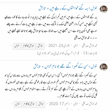
غزل: بہہ گئے خواہشوں کے ریلے میں ٭ تابش
بہہ گئے خواہشوں کے ریلے میں ہم ہیں گم زندگی کے میلے میں اپنا پندار ٹوٹ جائے گا خود سے ملیے
کبھی اکیلے میں حسنِ کردار جیسی میٹھی مہک نہ تو گیندے میں ہے نہ بیلے میں بات کرنے سے پہلے
سوچے بھی؟ کون پڑتا ہے اس جھمیلے میں اب تماشا ہے جا بجا تابشؔ پہلے ہوتا تھا میلے ٹھیلے میں
٭٭٭ محمد تابش صدیقی
محمد تابش صدیقی
لڑی
جنوری 23، 2021
تابش
تابش
کا
کلام
غزل
جوابات: 13
فورم:
آپ کی شاعری (پابندِ بحور شاعری)
غزل: سن کے گھبرا گئے تھے جو نامِ خزاں ٭ تابش
سن کے گھبرا گئے تھے جو نامِ خزاں آ گئی راس ان کو بھی شامِ خزاں ہم بہاروں سے مایوس کیا ہو
گئے دیس میں بڑھ گئے یونہی دامِ خزاں غم ضروری ہے قدرِ خوشی کے لیے ہے یہی غمزدوں کو
پیامِ خزاں دن بہاروں کے آ کر چلے بھی گئے ہم تو کرتے رہے اہتمامِ خزاں گر کلامِ بہاراں ہے
گل کی مہک تو ہے پتوں کی آہٹ کلامِ...
محمد تابش صدیقی
لڑی
دسمبر 17، 2020
تابش
تابش
کا
کلام
غزل