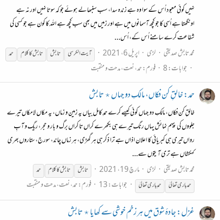
نہیں کوئی معبود اُس کے سوا وہ ہے زندہ سدا، سب سنبھالے ہوئے جو کہ سوتا نہیں اور نہ ہے
اونگھتا ہے اُسی کا جو کچھ آسمانوں میں ہے اور زمیں میں بھی سب کچھ ہے اللہ کا کون ہے جو کسی کی
شفاعت کرے سامنے اُس کے، اُس...
محمد تابش صدیقی
لڑی
اپریل 6، 2021
آیت الکرسی
تابش
تابش
کا
کلام
حمد
جوابات: 8
فورم:
حمد، نعت، مدحت و منقبت
حمد: خالقِ کن فکاں، مالکِ دو جہاں ٭ تابش
خالقِ کن فکاں، مالکِ دو جہاں کوئی کیسے کرے حمدِ کامل بیاں یہ زمین و زماں، یہ مکاں لامکاں تیرے
جلووں کی پیہم نمائش یہاں رنگ تیرے ہی بکھرے کراں تا کراں برگ و بار و حجر، ریگ و آبِ
رواں تیری ہی کبریائی کا اعلان اذاں ہے ترا ذکر ہی ہر گھڑی، ہر زماں چاند، سورج، ستاروں بھری
کہکشاں ہے تری آیتوں سے...
محمد تابش صدیقی
لڑی
مارچ 19، 2021
تابش
تابش
کا
کلام
حمد
جوابات: 13
فورم:
حمد، نعت، مدحت و منقبت
حمد باری تعالیٰ
حمدِ باری تعالیٰ
غزل: جادۂ شوق میں ہر زخم خوشی سے کھایا ٭ تابش