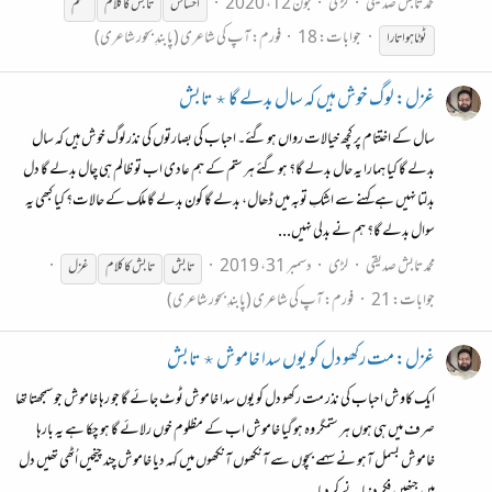
محمد تابش صدیقی
لڑی
جون 12، 2020
احساس
تابش
کا
کلام
نظم
جوابات: 18
فورم:
آپ کی شاعری (پابندِ بحور شاعری)
ٹوٹا ہوا تارا
غزل: لوگ خوش ہیں کہ سال بدلے گا ٭ تابش
سال کے اختتام پر کچھ خیالات رواں ہو گئے۔ احباب کی بصارتوں کی نذر لوگ خوش ہیں کہ سال
بدلے گا کیا ہمارا یہ حال بدلے گا؟ ہو گئے ہر ستم کے ہم عادی اب تو ظالم ہی چال بدلے گا دل
بدلتا نہیں ہے کہنے سے اشکِ توبہ میں ڈھال، بدلے گا کون بدلے گا ملک کے حالات؟ کیا کبھی یہ
سوال بدلے گا؟ ہم نے بدلی نہیں...
محمد تابش صدیقی
لڑی
دسمبر 31، 2019
تابش
تابش
کا
کلام
غزل
جوابات: 21
فورم:
آپ کی شاعری (پابندِ بحور شاعری)
غزل: مت رکھو دل کو یوں سدا خاموش ٭ تابش
ایک کاوش احباب کی نذر مت رکھو دل کو یوں سدا خاموش ٹوٹ جائے گا جو رہا خاموش جو سمجھتا تھا
صرف میں ہی ہوں ہر ستمگر وہ ہو گیا خاموش اب کے مظلوم خوں رلائے گا ہو چکا ہے یہ بارہا
خاموش بسمل آہو نے سہمے بچوں سے آنکھوں آنکھوں میں کہہ دیا خاموش چند چیخیں اُٹھی تھیں دل