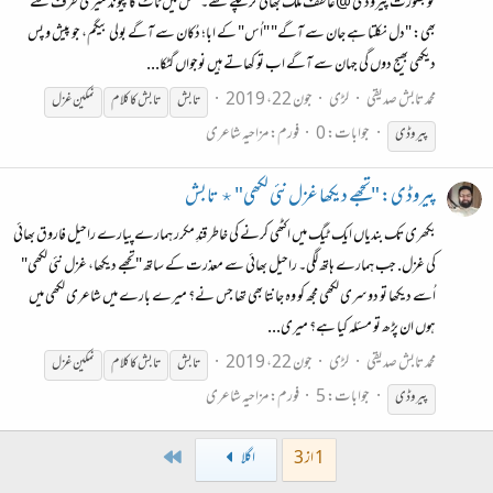
خوبصورت پیروڈی @عاطف ملک بھائی کر چکے تھے۔ مخمل میں ٹاٹ کاپیوند میری طرف سے
بھی: "دل نکلتا ہے جان سے آگے" "اُس" کے ابا؛ دُکان سے آگے بولی بیگم، جو پیش و پس
دیکھی بھیج دوں گی جہان سے آگے اب تو کھاتے ہیں نوجواں گٹکا...
محمد تابش صدیقی
لڑی
جون 22، 2019
تابش
تابش
کا
کلام
نمکین غزل
جوابات: 0
فورم:
مزاحیہ شاعری
پیروڈی
پیروڈی: "تجھے دیکھا غزل نئی لکھی" ٭ تابش
بکھری تک بندیاں ایک ٹیگ میں اکٹھی کرنے کی خاطر قندِ مکرر ہمارے پیارے راحیل فاروق بھائی
کی غزل. جب ہمارے ہاتھ لگی۔ راحیل بھائی سے معذرت کے ساتھ "تجھے دیکھا، غزل نئی لکھی"
اُسے دیکھا تو دوسری لکھی مجھ کو وہ جانتا بھی تھا جس نے؟ میرے بارے میں شاعری لکھی میں
ہوں ان پڑھ تو مسئلہ کیا ہے؟ میری...
محمد تابش صدیقی
لڑی
جون 22، 2019
تابش
تابش
کا
کلام
نمکین غزل
جوابات: 5
فورم:
مزاحیہ شاعری
پیروڈی
Last
1 از 3
اگلا