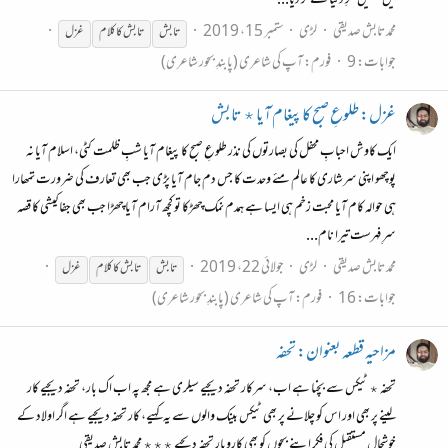
میں جنھیں فکرِ دنیا نے کر دیا...
محمد تابش صدیقی
لڑی
ستمبر 15، 2019
تابش
تابش
کا
کلام
غزل
جوابات: 9
فورم:
آپ کی شاعری (پابندِ بحور شاعری)
غزل: طلوعِ صبح کا پیغام آیا ٭ تابش
ایک کاوش احبابِ محفل کی بصارتوں کی نذر طلوعِ صبح کا پیغام آیا شبِ ظلمت کٹی، اسلام آیا نہ
پوچھو اپنی سرشاری کا عالم مئے وحدت کا جس دم جام آیا پڑی جب بھی تعارف کی ضرورت تمھارا
ہی حوالہ کام آیا محبت زخم ہی ایسا ہے ہمدم نمک چھڑکا تو کچھ آرام آیا چھڑا جب بھی جفا کیشی کا قصہ
سرِ فہرست تیرا نام...
محمد تابش صدیقی
لڑی
جولائی 22، 2019
تابش
تابش
کا
کلام
غزل
جوابات: 16
فورم:
آپ کی شاعری (پابندِ بحور شاعری)
مزاحیہ قطعہ بعنوان: تحفہ
تحفہ ٭ ٹیکس سے بچنا ہے اب، سرکار تحفہ دیجیے سیلری ہے مجھ پہ اب اک بار، تحفہ دیجیے کار
لینے پر بھی اور اس کو چلانے پر بھی ٹیکس بینک والوں سے یہ کہیے، کار تحفہ دیجیے ہے اگر اولاد کے
خوشحال مستقبل کی فکر اپنے بچوں کو بھی کاروبار تحفہ دیجیے ٭٭٭ محمد تابش صدیقی