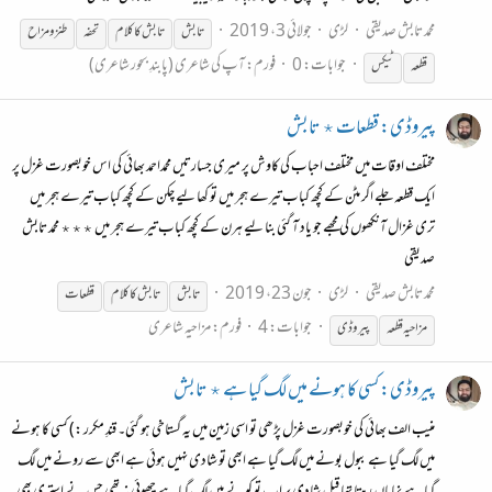
محمد تابش صدیقی
لڑی
جولائی 3، 2019
تابش
تابش
کا
کلام
تحفہ
طنز و مزاح
جوابات: 0
فورم:
آپ کی شاعری (پابندِ بحور شاعری)
قطعہ
ٹیکس
پیروڈی: قطعات ٭ تابش
مختلف اوقات میں مختلف احباب کی کاوش پر میری جسارتیں محمداحمد بھائی کی اس خوبصورت غزل پر
ایک قطعہ جلے اگر مٹن کے کچھ کباب تیرے ہجر میں تو کھا لیے چکن کے کچھ کباب تیرے ہجر میں
تری غزال آنکھوں کی مجھے جو یاد آ گئی بنا لیے ہرن کے کچھ کباب تیرے ہجر میں ٭٭٭ محمد تابش
صدیقی
محمد تابش صدیقی
لڑی
جون 23، 2019
تابش
تابش
کا
کلام
قطعات
جوابات: 4
فورم:
مزاحیہ شاعری
مزاحیہ قطعہ
پیروڈی
پیروڈی: کسی کا ہونے میں لگ گیا ہے ٭ تابش
منیب الف بھائی کی خوبصورت غزل پڑھی تو اسی زمین میں یہ گستاخی ہو گئی۔ قندِ مکرر :) کسی کا ہونے
میں لگ گیا ہے ببول بونے میں لگ گیا ہے ابھی تو شادی نہیں ہوئی ہے ابھی سے رونے میں لگ