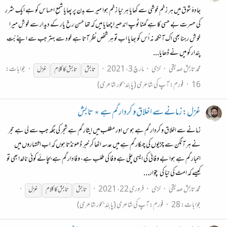
جادۂ شوق میں ہر زخم خوشی سے کھایا ہر نیا زخم ہوا میرے بدن پر پھایا شمعِ احساس کو ہے ایک شرر
کی حسرت بے حسی کا ہے گھٹا ٹوپ اندھیرا چھایا میں کہ تھا حسنِ رخِ یار کے دیدار سے خوش میرا
خوش رہنا بھی اک آنکھ نہ اُس کو بھایا اب تو ہر شخص نظر آتا ہے خود سے بہتر جب سے اپنے بُتِ
پندار کو میں نے ڈھایا...
محمد تابش صدیقی
لڑی
مارچ 3، 2021
جوابات:
تابش
تابش
کا
کلام
غزل
16
فورم:
آپ کی شاعری (پابندِ بحور شاعری)
غزل: زمانے سے اخلاق و کردار گم ہے ٭ تابش
زمانے سے اخلاق و کردار گم ہے ہوس اور مطلب میں ایثار گم ہے شجر کی جگہ جب سے لی ہے حجر
نے ہر آنگن سے چڑیوں کی چہکار گم ہے میں عدسہ اٹھا کر خبر ڈھونڈتا ہوں کہ اب اشتہاروں میں
اخبار گم ہے ہوا بے وفائی کی ایسی چلی ہے وفا کی طلب ہے، وفادار گم ہے بچائے کوئی ناخدا بھی تو
کیسے کہ امت کی نیّا کی پتوار...
محمد تابش صدیقی
لڑی
فروری 22، 2021
تابش
تابش
کا
کلام
غزل
جوابات: 28
فورم:
آپ کی شاعری (پابندِ بحور شاعری)