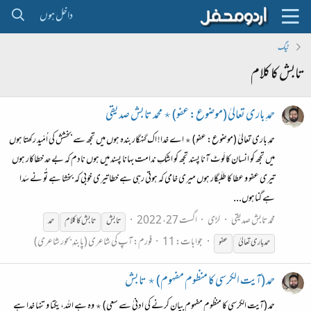
داخل ہوں
ٹیگ
تابش کا کلام
حمدِ باری تعالیٰ (موضوع: عفو) ٭ محمد تابش صدیقی
حمدِ باری تعالیٰ (موضوع: عفو) ٭ اے خدا! اک گنہگار بندہ ہوں میں تجھ سے بخشش کی اُمّید رکھتا ہوں
میں تجھ کو انسان کا لَوٹ آنا پسند تجھ کو اشکِ ندامت بہانا پسند میں ہوں نادم کہ بے حد خطاکار ہوں
تیری عفو و عطا کا طلَبگار ہوں میری خامی کہ ہوتی رہی ہے خطا تیری خوبی کہ بخشا ہے تُو نے سَدا
ہے گناہوں...
محمد تابش صدیقی
لڑی
اگست 27، 2022
تابش
تابش
کا
کلام
حمد
جوابات: 11
فورم:
آپ کی شاعری (پابندِ بحور شاعری)
حمد باری تعالیٰ
عفو
حمد (آیت الکرسی کا منظوم مفہوم) ٭ تابش
حمد (آیت الکرسی کا منظوم مفہوم بیان کرنے کی ادنیٰ سے سعی) ٭ وہ ہے اللہ، یکتا و تنہا خدا ہے