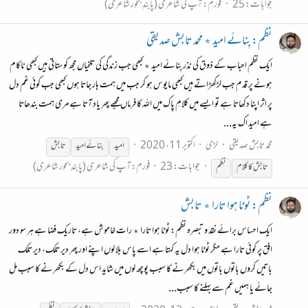
جوابات: 25
فورم:
آپ کی شاعری (پابندِ بحور شاعری)
نظم: بِنائے امید ٭ محمد تابش صدیقی
ایک نظم احباب کے ذوق کی نذر بِنائے امید ٭ کبھی جب زندگی کی تلخیاں مجھ کو ستاتی ہیں کبھی ناکام
ہونے پر قدم جب لڑکھڑاتے ہیں کبھی مایوس ہو کر جب میں ہمت ہار جاتا ہوں کبھی جب کوئی غم دل
پر اثر اپنا دکھاتا ہے تو ایسے میں کلامِ پاک میں اللہ کا فرماں مجھے پھر یاد آتا ہے مری ہمت بندھاتا
ہے امید اک یہ...
محمد تابش صدیقی
لڑی
اکتوبر 11، 2020
امید
بنائے امید
تابش
جوابات: 23
فورم:
آپ کی شاعری (پابندِ بحور شاعری)
تابش
کا
کلام
نظم
نظم: ٹوٹا ہوا تارا ٭ تابش
ایک احساس برائے نقد و تبصرہ نظم: ٹوٹا ہوا تارا ٭ رات خاموش ہے، تاریک فضا ہے ہر سو دور
افق پر کوئی تارا ہے مگر ٹوٹا ہوا دل یہ کہتا ہے اسے پاس بلا لوں اپنے اور پھر دیر تلک، دیر تلک
باتیں کروں باتوں باتوں میں بکھرنے کا سبب پوچھ لوں میں شاید اس دل کے بکھرنے کا سبب مل
جائے یا ہمیں غم سے بہلنے کا سبب...