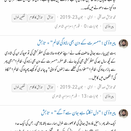
گیا ہے نمایاں رہتا تھا قبلِ شادی پر اب تو کونے میں لگ گیا ہے چھوئی نہ تھی جس نے اِستری بھی
وہ کپڑے دھونے میں لگ...
محمد تابش صدیقی
لڑی
جون 23، 2019
تابش
تابش
کا
کلام
نمکین غزل
جوابات: 0
فورم:
مزاحیہ شاعری
پیروڈی
پیروڈی: "مسرت کے دن بھی رلاؤ گی ظالم" ٭ تابش
بہت ہی پیارے بھائی عاطف ملک نے اپنے موجودہ حالات کی منظر کشی کی تو سوچا کہ ان کی شادی
کے کچھ سال بعد کی منظر کشی بھی کی جائے۔ قندِ مکرر "مسرت کے دن بھی رُلاو گی، ظالم؟" ابھی پھر
سے بازار جاؤ گی، ظالم؟ "سنوارو گی کنگھے سے زلفوں کو اپنی" پہ چاندی کو کیسے چھپاؤ گی، ظالم؟ "لگاؤ
گی آنکھوں میں کاجل...
محمد تابش صدیقی
لڑی
جون 22، 2019
تابش
تابش
کا
کلام
نمکین غزل
جوابات: 13
فورم:
مزاحیہ شاعری
پیروڈی
پیروڈی: "دل نکلتا ہے جان سے آگے" ٭ تابش
ایک دفعہ پھر راحیل فاروق بھائی کی خوبصورت غزل ہمارے ہاتھ چڑھی۔ جس کی ایک عدد