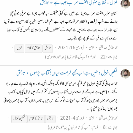
غزل: نشانِ منزلِ الفت سراب جیسا ہے ٭ تابش
نشانِ منزلِ الفت سراب جیسا ہے نہیں ہے کوئی حقیقت، یہ خواب جیسا ہے طویل ہوتی چلی
جائے ہے شبِ فرقت یہ انتظارِ سحر تو عذاب جیسا ہے ستم شعار سہی، غیر پر نثار سہی وہ ہے تو اپنا
ہی، خانہ خراب، جیسا ہے سنے ہیں راہِ محبت کے سینکڑوں قصے یہ راستہ ہی دکھوں کی کتاب جیسا
ہے وہ ہم سے مل کے بھی پوچھے رقیب...
محمد تابش صدیقی
لڑی
فروری 16، 2021
تابش
تابش
کا
کلام
غزل
جوابات: 22
فورم:
آپ کی شاعری (پابندِ بحور شاعری)
نمکین غزل: نہیں ہے اب مجھے فرصت میاں! کتاب پڑھوں ٭ تابش
محمداحمد بھائی کی کتابی غزل پڑھی تو کچھ میری بھی فالتو رگ پھڑک اٹھی۔ اور دو چار نمک پارے تیار ہو
گئے۔ :) نہیں ہے اب مجھے فرصت میاں! کتاب پڑھوں کہ ختم کر کے میں خوش گپّیاں، کتاب
پڑھوں ہوا ہوں بور میں پڑھ کر کتاب ِ طبعیّات تو کر کے اس میں یہ ناول نہاں، کتاب پڑھوں پڑھائی
چور ہوں ایسا کہ پڑھنی پڑ...
محمد تابش صدیقی
لڑی
فروری 4، 2021
تابش
تابش
کا
کلام
نمکین غزل
جوابات: 8
فورم:
آپ کی شاعری (پابندِ بحور شاعری)