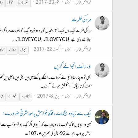
محمد اجمل خان
لڑی
اکتوبر 30، 2017
تقریبات
خوشی
ساد
مرد کی فطرت
مرد کی فطرت ایک دن ایک آزاد خیال خوبرو دوشیزہ ایک خوبصورت مرد کو دیک
اجازت دی ہے ‘ I LOVE YOU ... I LOVE YOU ...
محمد اجمل خان
لڑی
اگست 22، 2017
بیوی
روزانہ
شاد
اور لائف انجوائے کریں
ابھی تو دو چار سالانجوائے کرنا ہے۔ اسکے یہ کہتے ہی میں اپنی میں ماضی می
بحث کرتا رہا کہ ’’ اسٹیبلش ہونے ‘‘ سے...
محمد اجمل خان
لڑی
اپریل 8، 2017
انتخاب
انجوائے
شا
ایک سے زیادہ بیگمات، فقط خواہش یا معاشرتی ضرورت؟
کسی دو بیویوں کا کیا خوب فائدہ بتایا ہے کہ ’بیوی اگر ایک ہو تو وہ آپ
ارض پر جب ہم نے 92 سال کی عمر میں اور 107...