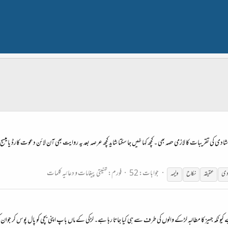
کی تقریبات کا لازمی حصہ بھی ۔ کچھ کہا نہیں جا سکتا شاید کچھ عرصہ بعد یہ روایت بھی آن لائن دعوت کارڈ یا 
جوابات: 52
فورم:
تہنیتی پیغامات و دعائیہ کلمات
دی
عقیقہ
نکاح
ولیمہ
 ہے کیونکہ جہیز کا مطالبہ لڑکے والوں کی طرف سے ہی کیا جاتا رہا ہے۔ لڑکی کے ماں باپ اپنی بچی کو پال پوس کر ج