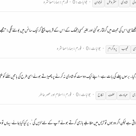
جوابات: 0
فورم:
ہمارا معاشرہ
گی
شادی
مقروض
نوجوان
ھتے ہی اس کی محبت میں گرفتار ہو گئی اور بغیر کسی ججھک کے اس کے قریب پہنچ کر ایک سانس میں بولنے لگی: "
جوابات: 0
فورم:
ہمارا معاشرہ
ی
محبوب
پروگرام
ں کھو گیا۔ برسوں پہلے کی بات ہے، اپنے ایک دوست کو شادی نہ کرنے پر چھیڑتے ہوئے اسی طرح کی باتیں سننے کو ملت
جوابات: 0
فورم:
اسلام اور عصر حاضر
دی
عبادت
لطف
نکاح
 سے لڑتی ہے لیکن اگر دو ہوں تو آپس میں مقابلے بازی کرتے ہوئے آپ کے لئے لڑیں گی‘۔ پر کیا کیا جائے، یہاں