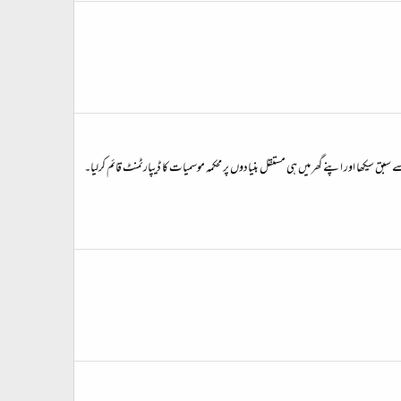
ٹ کی بنیادی معلومات ۔ لڑکے کے اپنے دو لڑکے ہیں ۔ 2013 میں آپ نے سونامی کی غلط پیشینگوئی سے سبق سیکھا اور اپنے گھر میں ہی مستقل بنیادوں پر محکمہ موسمیات کا ڈیپارٹمنٹ قائم کرلیا۔