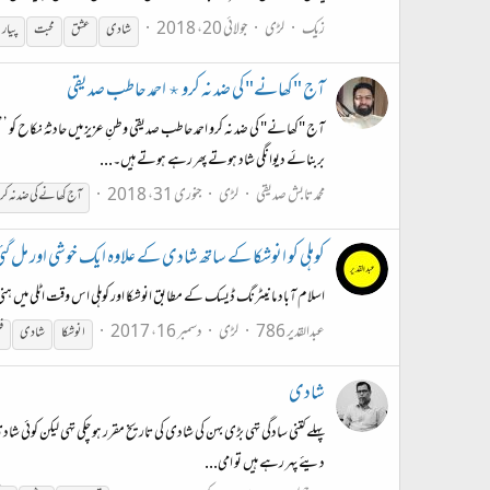
زیک
لڑی
جولائی 20، 2018
شادی
عشق
محبت
پیار
آج "کھانے" کی ضد نہ کرو ٭ احمد حاطب صدیقی
آج "کھانے" کی ضد نہ کرو احمد حاطب صدیقی وطنِ عزیز میں حادثۂ نکاح کو ’
بربنائے دیوانگی شاد ہوتے پھر رہے ہوتے ہیں۔...
محمد تابش صدیقی
لڑی
جنوری 31، 2018
آج کھانے کی ضد نہ کر
کوہلی کو انوشکا کے ساتھ شادی کے علاوہ ایک خوشی اور مل گئ
اسلام آباد مانیٹرنگ ڈیسک کے مطابق انوشکا اور کوہلی اس وقت اٹلی میں ہن
عبدالقدیر 786
لڑی
دسمبر 16، 2017
انوشکا
شادی
ف
شادی
پہلے کتنی سادگی تهی بڑی بہن کی شادی کی تاریخ مقرر ہو چکی تهی لیکن کوئی شا
دیئے پهر رہے ہیں تو امی...