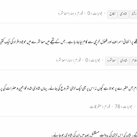
جوابات: 0
فورم:
ہمارا معاشرہ
رشتہ
شادی
نکاح
ے پر انتہائی اسراف اور فضول خرچی سے کام لیا جارہا ہے۔ جس کے نتیجے میں معاشرے میں موجود افراد کی ایک کثیر ت
جوابات: 0
فورم:
ہمارا معاشرہ
سلام
شادی
معاشرہ
 اختتام جس مقبرے پر ہوتا ہے کیوں نہ اس پر بھی ایک لڑی شروع کی جائے۔ یہاں شادی شدہ خواتین و حضرات کی پ
جوابات: 78
فورم:
متفرقات
ے۔ شاید کہ اس لڑی کی بدولت مستقبل بعید میں ان کی شادی ہو جائے۔