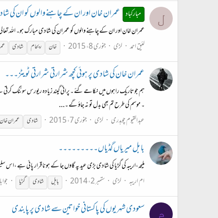
عمران خان اور ان کے چاہنے والوں کو ان کی شا
مبارکباد
ل
عمران خان اور ان کے چاہنے والوں کو عمران کی شادی مبارک ہو۔ اللہ تعالی
لئیق احمد
لڑی
جنوری 8، 2015
خان
ریحام
شادی
عمر
عمران خان کی شادی پر ہوئی کچھ شرارتی شرارتی ٹویٹز۔۔۔
۔ موسم کی طرح تم بھی بدل تو نہ جاؤ گے ۔...
عبدالقیوم چوہدری
لڑی
جنوری 7، 2015
شادی
عمران خان
بابل میریاں گڈیاں۔۔۔۔۔۔۔۔۔
ملیحہ،اریبہ کی گڑیا کی شادی بڑی عید پہ گاوں جا کے ہونا قرار پائی ہے ،ا
ام اریبہ
لڑی
ستمبر 2، 2014
جوابا
بابل
شادی
گڑیا
سعودی شہریوں کی پاکستانی خواتین سے شادی پر پابندی
م