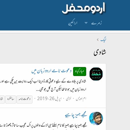
زمرے
اراکین
ٹیگ
شادی
دعوت نامے اردو زبان میں
مبارکباد
شادی پر بلاوے کے لیے دعوتی کارڈ دینا اب ایک روایت بن چکی ہے اور شادی 
اردو زبان میں ہوتا تھا لیکن آج کل جو بھی...
ام اویس
لڑی
اپریل 26، 2019
دعوت نامہ
سالگرہ
شا
مجھے جہیز چاہیے
مجھے جہیز چاہیے جہیز کا نام سنتے ہی لڑکے والوں پر اک عجیب سا تاثر چھوڑتا