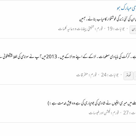
دی مبارک ہو
 ان کی نئی زندگی خوشگوار کامیاب بنائے۔ آمین
جوابات: 19
فورم:
تہنیتی پیغامات و دعائیہ کلمات
ان
ہم جو تاریک راہوں میں نکاحے گئے ۔ پرانی گیند زیادہ ریورس سوئنگ کرتی ہے ۔ کرک
جوابات: 24
فورم:
متفرقات
ٹویٹر
س سلسلے میں میری بیٹیوں نے شادی کی جو تیاری کی ہے وہ پیشِ خدمت ہے :)
ت: 27
فورم:
فیشن اور ملبوسات