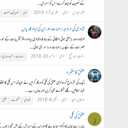
کے نصیب کو اچھا کرے اس کو سسرال...
اظہرعباس
لڑی
جنوری 17، 2019
جہیز
جہیز ایک لعنت
شادی کی مروجہ رسومات اور ان کی تباہ کاریاں
موجودہ دور بڑھتی ہوئی مہنگائی کے باوجودشادی بیاہ و دیگر تقریبات کے موقع
حضرات کے لیے یہ رسومات دردِ سر بنی ہوئی...
رحمت اللہ شیخ
لڑی
دسمبر 20، 2018
رسومات، رسم و رواج، ا
عشق کا مقبرہ
زیک کی شروع کردہ لڑی عشق کی گلی کو دیکھ کر میں نے سوچا کہ اس گلی کا
غبار نکالیں۔ گلے شکوے بھی کریں اور جہاں ربِ...
عرفان سعید
لڑی
اکتوبر 4، 2018
شادی
شکوے
عشق
عشق کی گلی
ز
یہاں اے خان کا دکھڑا سنا جائے گا اور ان کے مسائل کے حل تجویز ہوں گ