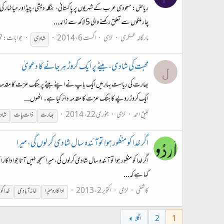
ریاض: سعودی عرب کے شہریوں پر پاکستانی، بنگلہ دیشی، چیڈ اور میانمار 
چار ملکوں سے تعلق رکھنے والی 5 لاکھ سے زائد...
مارگالہ عسکری
لڑی
اگست 6، 2014
جوابات: 37
شادی
محبت کی شادی، بیٹے پر ایک کروڑ ہرجانے کا دعویٰ
ل
بھارت کی ریاست بہار میں ایک باپ نے اپنے بیٹے پر ہتک عزت کا مقدمہ د
ایک کروڑ روپے کا ہتک عزت کا مقدمہ دائر کیا ہے۔ انھوں...
لئیق احمد
لڑی
جنوری 22، 2014
بھارت
ذات پات
شاد
اگر خدا كو منظور ہوا تو آئندہ سال شادی كر لوں گی، میرا
اگر خدا كو منظور ہوا تو آئندہ سال شادی كر لوں گی، میرا سمجھ نہیں آتا جو ادا
كہا ہے كہ...
کاشفی
لڑی
اکتوبر 2، 2013
اداکارہ میرا
خانہ آبادی
خدا کو 
1
2
اگلا