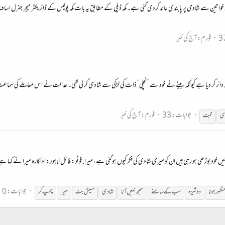
کی خواتین سے شادی پر پابندی عائد کردی گئی ہے۔ مکہ ڈیلی کے مطابق یہ بات مکہ پولیس کے ڈائریکٹر میجر جن
فورم:
آج کی خبر
ائر کر دیا ہے کیونکہ بیٹے نے خود سے ’نچلی‘ ذات کی لڑکی سے شادی کر لی تھی۔ عدالت نے اس معاملے کی سم
جوابات: 33
فورم:
آج کی خبر
ی
محبت
کارائیں خود بوڑھی ہو رہی ہيں ان كو ميری شادی كی فكر كيوں ہوگئی ہے، میرا. فوٹو : فائل لاہور: اداکارہ میرا نے کہا ہے
جوابات: 0
منظور ہونا
دوشیزہ
سب کے سامنے
سمجھ نہیں آنا
شادی
مہیش بٹ
میرا
چھپ کر