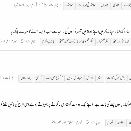
جوابات: 15
فورم:
ہمارا معاشرہ
گمات
شادی
شادی
اں
معاشرتی ضرورت
معاشرہ
ار رکھا تھا ، سوچا تھا کہ میں اپنے انداز میں تبصرہ کروں گی ۔ امید ہے سب کو پسند آئے گا میرے بلاگ پر
جوابات: 5
فورم:
شاعری 
محمد تابش صدیقی
نظر لکھنوی
نظر لکھنوی محمد تابش صدیقی رخصتی
پسندیدہ کلام
جوابات: 1
ن
بڑی عمر کی عورت
ریختہ
شادی
ضیاء محی الدین
ڈاکٹر یونس بٹ
کراچی
ہندوستان
یں کھو گیا۔ برسوں پہلے کی بات ہے، اپنے ایک دوست کو شادی نہ کرنے پر چھیڑتے ہوئے اسی طرح کی باتیں سننے کو م
جوابات: 3
فورم:
اسلام اور عصر حاضر
ی
مقاصد
نظام