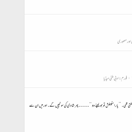
اور مصوری
فورم:
ادبی ملٹی میڈیا
لتی تھی۔ ’’ یار اسٹیبلش تو ہولینے دو ‘‘ ۔۔۔۔۔ پھر شادی کی سونچیں گے۔ اور میں ان سے