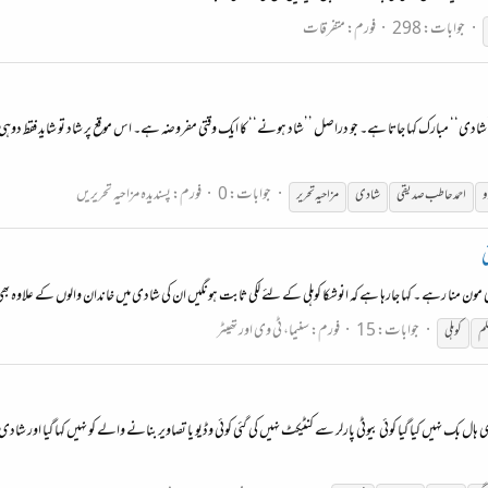
جوابات: 298
فورم:
متفرقات
’شادی‘‘ مبارک کہا جاتا ہے۔ جو دراصل ’’شاد ہونے‘‘ کا ایک وقتی مفروضہ ہے۔ اس موقع پر شاد تو شاید فقط دوہی
جوابات: 0
فورم:
پسندیدہ مزاحیہ تحریریں
و
احمد حاطب صدیقی
شادی
مزاحیہ تحریر
ی
ی مون منا رہے ۔ کہا جارہا ہے کہ انوشکا کوہلی کے لئے لکی ثابت ہونگیں ان کی شادی میں خاندان والوں کے علاوہ
جوابات: 15
فورم:
سنیما، ٹی وی اور تھیٹر
لم
کوہلی
دی ہال بک نہیں کیا گیا کوئی بیوٹی پارلر سے کنٹیکٹ نہیں کی گئی کوئی وڈیو یا تصاویر بنانے والے کو نہیں کہا گیا ا