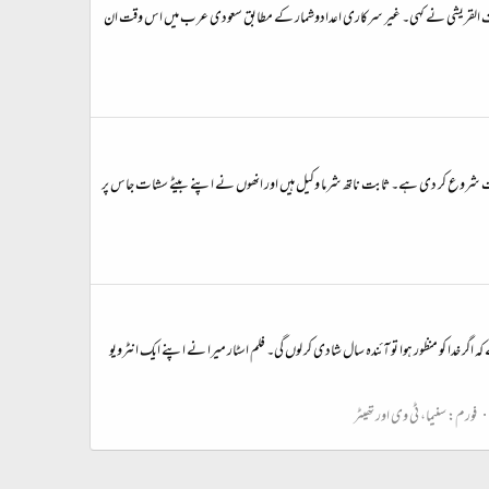
رل اساف القریشی نے کہی۔ غیر سرکاری اعدادوشمار کے مطابق سعودی عرب میں اس وقت ان
اعت شروع کر دی ہے۔ ثابت ناتھ شرما وکیل ہیں اور انھوں نے اپنے بیٹے سشات جاس پر
 کہ اگر خدا كو منظور ہوا تو آئندہ سال شادی كر لوں گی۔ فلم اسٹار ميرا نے اپنے ایک انٹرویو
فورم:
سنیما، ٹی وی اور تھیٹر