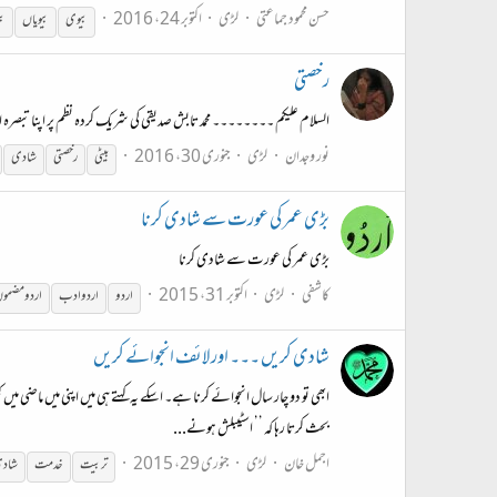
حسن محمود جماعتی
لڑی
اکتوبر 24، 2016
بیوی
بیویاں
بی
رخصتی
السلام علیکم ۔۔۔۔۔۔۔۔ محمد تابش صدیقی کی شریک کردہ نظم پر اپنا تبصرہ ادھ
نور وجدان
لڑی
جنوری 30، 2016
بیٹی
رخصتی
شادی
بڑی عمر کی عورت سے شادی کرنا
بڑی عمر کی عورت سے شادی کرنا
کاشفی
لڑی
اکتوبر 31، 2015
اردو
اردو ادب
اردو مضمو
شادی کریں ۔۔۔ اور لائف انجوائے کریں
ابھی تو دو چار سال انجوائے کرنا ہے۔ اسکے یہ کہتے ہی میں اپنی میں ماضی م
بحث کرتا رہا کہ ’’ اسٹیبلش ہونے...
اجمل خان
لڑی
جنوری 29، 2015
تربیت
خدمت
شاد