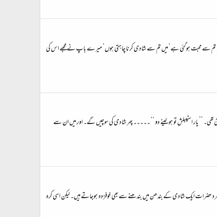
 مجھے تم سے محبت ہوگئی ہے‘ میں تم سے شادی کرنا چاہتی ہوں‘ میرے باپ نے مجھے اس کی
ی تھی۔ ’’ یار اسٹیبلش تو ہولینے دو ‘‘ ۔۔۔۔۔ پھر شادی کی سوچیں گے۔ اور میں ان سے
 تو مرد حضرات ایک شادی کے بندھن میں بندھنے سے بھی خوفزدہ ہوجاتے ہیں۔ لیکن اسی کرہ