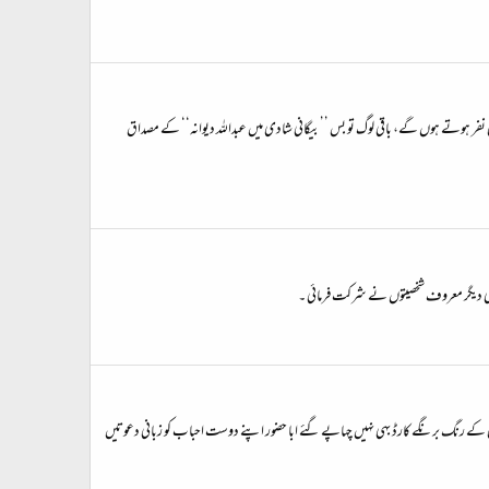
 نفر ہوتے ہوں گے، باقی لوگ تو بس ’’بیگانی شادی میں عبداللہ دیوانہ‘‘ کے مصداق
 بھی دیگر معروف شخصیتوں نے شرکت فرمائی ۔
ور شادی کے رنگ برنگے کارڈ بهی نہیں چهاپے گئے ابا حضور اپنے دوست احباب کو زبانی دعوتیں