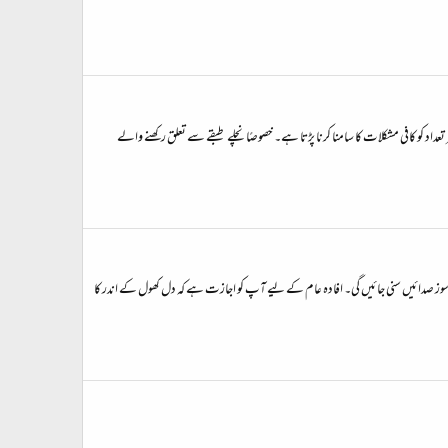
عداد کو کافی مشکلات کا سامنا کرنا پڑتا ہے۔ خصوصًا نچلے طبقے سے تعلق رکھنے والے
رسوز صدائیں سنی جائیں گی۔ افادہ عام کے لیے آپ کو اجازت ہے کہ دل کھول کے اندر کا