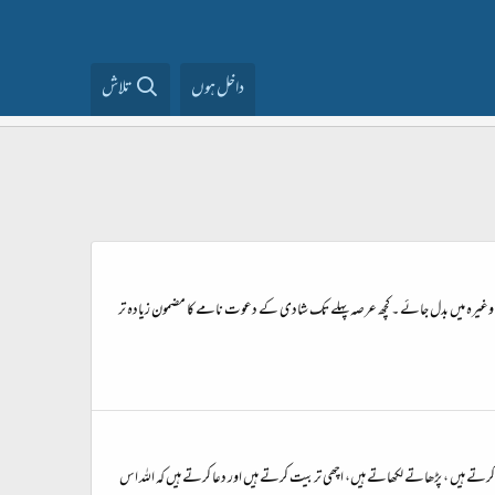
داخل ہوں
تلاش
میسج وغیرہ میں بدل جائے ۔ کچھ عرصہ پہلے تک شادی کے دعوت نامے کا مضمون زیادہ تر
وان کرتے ہیں ، پڑھاتے لکھاتے ہیں، اچھی تربیت کرتے ہیں اور دعا کرتے ہیں کہ اللہ اس