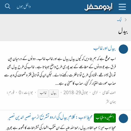
داخل ہوں
ٹیگ
بیدل
بیدل اور غالب
اب موقع ہے کہ ہم بتا دیں کہ کیوں بیدل بیدل ہے اور غالب غالب۔ دونوں کے درمیان بین
فرق ہے جو دونوں کے مطالعے کے بعد پوری طرح واضح ہوجاتا ہے۔ غالب کی طرح بیدل بھی
تورانی نژاد تھے ، فولاد کی طرح توانا فطرت رکھنے والے۔ لیکن ان کی توانائی فقر و تصوف کی وجہ سے
مہذب صورت اختیار کر گئی۔ مہذب کامعنی یہ ہے...
الف نظامی
لڑی
جولائی 29، 2018
جوابات: 0
فورم:
بیدل
غالب
جہان نثر
محیطِ ادب : کلامِ بیدل کی اردو تشریح از سید نصیر الدین نصیر
اسکین دستیاب
محیطِ ادب میرزا عبد القادر بیدل رحمۃ اللہ علیہ کے ان منتخب اشعار کی تشریحات کا مجموعہ ہے جو پیر