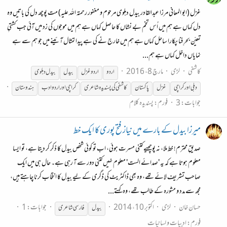
غزل (ابو المعانی مرزا عبدالقادر بیدل دہلوی مرحوم و مغفور رحمتہ اللہ علیہ) مت پوچھ دل کی باتیں وہ
دل کہاں ہے ہم میں اُس تخم بے نشاں کا حاصل کہاں ہے ہم میں موجوں کی زد میں آئی جب کشتیِ
تعیّن بحرِ فنا پکارا ساحل کہاں ہے ہم میں خارج نے کی ہے پیدا تمثال آئینے میں جو ہم سے ہے
نمایاں داخل کہاں ہے ہم...
کاشفی
لڑی
مارچ 8، 2016
اردو
اردو غزل
بیدل
بیدل
دہلوی
دہلی اور کراچی
غزل
پاکستان
کاشفی کی پسندیدہ شاعری
کراچی اور اردو ادب
ہندوستان
جوابات: 3
فورم:
پسندیدہ کلام
میرزا بیدل کے بارے میں نیاز فتح پوری کا ایک خط
صدیقِ محترم! خط ملا، نہ پوچھیے کتنی مسرت ہوئی، اب تو کوئی شخص بیدل کا ذکر کر دیتا ہے، تو ایسا
معلوم ہوتا ہے کہ یہ 'صدائے الست' معلوم نہیں کتنی دور سے آ رہی ہے۔ حال ہی میں ایک
صاحب تشریف لائے تھے، وہ بھی ڈاکٹریٹ کی ڈگری کے لیے بیدل کا انتخاب کرنا چاہتے ہیں،
مجھ سے مدد و مشورہ کے طالب تھے، وہ کہتے...
حسان خان
لڑی
اکتوبر 10، 2014
جوابات: 1
بیدل
فارسی شاعری
فورم:
ادبیات و لسانیات