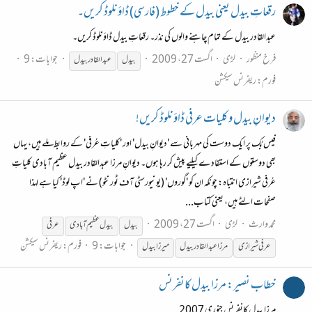
رقعاتِ بیدل یعنی بیدل کے خطوط (فارسی) ڈاؤنلوڈ کریں۔
عبدالقادر بیدل کے تمام چاہنے والوں کی نذر۔ رقعاتِ بیدل ڈاؤنلوڈ کریں۔
فرخ منظور
لڑی
اگست 27، 2009
جوابات: 9
بیدل
عبدالقادر
بیدل
فورم:
ریفرنس سیکشن
دیوانِ بیدل و کلیات عرفی ڈاؤنلوڈ کریں!
فیس بُک پر ایک دوست کی مہربانی سے 'دیوانِ بیدل' اور 'کلیاتِ عُرفی' کے روابط ملے ہیں، یہاں
بھی دوستوں کے استفادے کیلیے پیش کر رہا ہوں۔ دیوانِ مرزا عبدالقادر بیدل عظیم آبادی کلیاتِ
عُرفی شیرازی انتباہ: چونکہ ان کو 'گوروں' (یونیورسٹی آف ٹورنٹو) نے 'اپ لوڈ' کیا ہے لہذا
صفحات الٹے ہیں، یعنی کتاب...
محمد وارث
لڑی
اگست 27، 2009
بیدل
بیدل
عظیم آبادی
عرفی
جوابات: 9
فورم:
ریفرنس سیکشن
عرفی شیرازی
مرزا عبدالقادر
بیدل
میرزا
بیدل
خطاب نصیر: مرزا بیدل کانفرنس
مرزا بیدل کانفرنس جنوری 2007