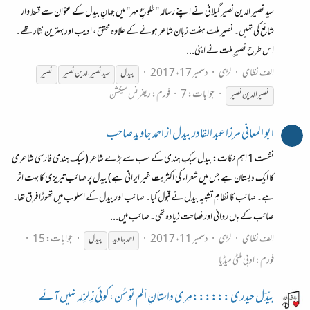
سید نصیر الدین نصیر گیلانی نے اپنے رسالہ "طلوعِ مہر" میں جہانِ بیدل کے عنوان سے قسط وار
شائع کی تھیں۔ نصیرِ ملت ہفت زبان شاعر ہونے کے علاوہ محقق ، ادیب اور بہترین نثار تھے۔
اس طرح نصیرِ ملت نے اپنی...
الف نظامی
لڑی
دسمبر 17، 2017
بیدل
سید نصیر الدین نصیر
نصیر
جوابات: 7
فورم:
ریفرنس سیکشن
نصیر الدین نصیر
ابو المعانی مرزا عبد القادر بیدل از احمد جاوید صاحب
نشست 1 اہم نکات: بیدل سبکِ ہندی کے سب سے بڑے شاعر (سبک ہندی فارسی شاعری
کا ایک دبستان ہے جس میں شعراء کی اکثریت غیر ایرانی ہے) بیدل پر صائب تبریزی کا بہت اثر
ہے۔ صائب کا نظامِ تشبیہ بیدل نے قبول کیا۔ صائب اور بیدل کے اسلوب میں تھوڑا فرق تھا۔
صائب کے ہاں روانی اور فصاحت زیادہ تھی۔ صائب میں...
الف نظامی
لڑی
دسمبر 11، 2017
جوابات: 15
احمد جاوید
بیدل
فورم:
ادبی ملٹی میڈیا
بیدؔل حیدری ::::::مِری داستانِ اَلم تو سُن ،کوئی زِلزِلہ نہیں آئے