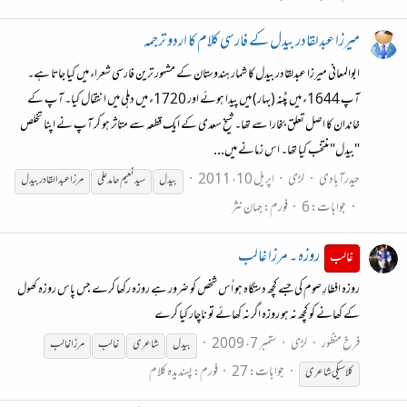
میرزا عبدلقادر بیدل کے فارسی کلام کا اردو ترجمہ
ابوالمعانی میرزا عبدلقادر بیدل کا شمار ہندوستان کے مشہور ترین فارسی شعراء میں کیا جاتا ہے۔
آپ 1644ء میں پٹنہ (بہار) میں پیدا ہوئے اور 1720ء میں دہلی میں انتقال کیا۔ آپ کے
خاندان کا اصل تعلق بخارا سے تھا۔ شیخ سعدی کے ایک قطعہ سے متاثر ہو کر آپ نے اپنا تخلص
"بیدل" منتخب کیا تھا۔ اس زمانے میں...
حیدرآبادی
لڑی
اپریل 10، 2011
بیدل
سید نعیم حامد علی
مرزا عبد القادر
بیدل
جوابات: 6
فورم:
جہان نثر
روزہ ۔ مرزا غالب
غالب
روزہ افطارِ صوم کی جسے کچھ دستگاہ ہو اُس شخص کو ضرور ہے روزہ رکھا کرے جس پاس روزہ کھول
کے کھانے کو کچھ نہ ہو روزہ اگر نہ کھائے تو ناچار کیا کرے
فرخ منظور
لڑی
ستمبر 7، 2009
بیدل
شاعری
غالب
مرزا غالب
جوابات: 27
فورم:
پسندیدہ کلام
کلاسیکی شاعری