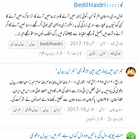
گا::::: Bedil Haidri
غزل مِری داستانِ اَلم تو سُن ،کوئی زِلزِلہ نہیں آئے گا مِرا مُدّعا نہیں آئے گا،تِرا تذکرہ نہیں آئے گا
کئی گھاٹیوں پہ مُحیط ہے،مِری زِندگی کی یہ رہگُزر تِری واپسی بھی ہُوئی اگر،تجھے راستہ نہیں آئے گا اگر
آئے دشت میں جِھیل تو،مجھے احتیاط سے پھینکنا کہ میں برگِ خُشک ہُوں دوستو ! مجھے تیرنا...
طارق شاہ
لڑی
ستمبر 19، 2017
bedil haidri
بیدل
بیدل
حیدری
جوابات: 1
فورم:
پسندیدہ کلام
طارق شاہ
غزل
ملتان
تہران میں چہارُمین بین الاقوامی 'عُرسِ بیدل'
تاریخ: ۲۹ دَی ۱۳۹۵هش/۱۸ جنوری ۲۰۱۷ء ماخذِ اول ماخذِ دوم ماخذِ سوم میرزا عبدالقادر بیدل
دہلوی کی یاد میں یہ ادبی محفل ایرانی وزارتِ داخلہ کی جلسہ گاہ میں منعقد ہوئی اور اِس میں ایران،
افغانستان، تاجکستان، پاکستان اور ہندوستان سے تعلق رکھنے والے مہمانوں نے شرکت کی۔
حسان خان
لڑی
جنوری 18، 2017
ایران
بیدل
بیدل
دہلوی
تہران
جوابات: 3
فورم:
تصاویر
مت پوچھ دل کی باتیں وہ دل کہاں ہے ہم میں - بیدل دہلوی