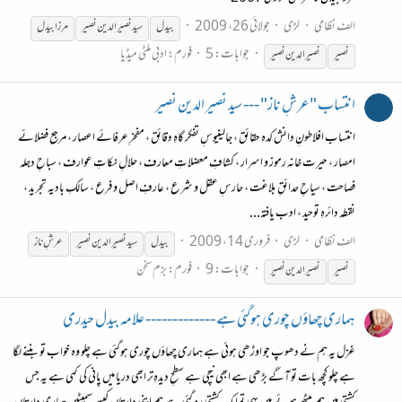
الف نظامی
لڑی
جولائی 26، 2009
بیدل
سید نصیر الدین نصیر
مرزا
بیدل
جوابات: 5
فورم:
ادبی ملٹی میڈیا
نصیر
نصیر الدین نصیر
انتساب "عرشِ ناز" --- سید نصیر الدین نصیر
انتساب افلاطونِ دانش کدہ حقائق ، جالینیوسِ تفکر گاہِ دقائق ، مفخرِ عرفائے اعصار ، مرجع فضلائے
امصار ، حیرت خانہ رموز و اسرار ، کشافِ معضلاتِ معارف ، حلالِ نکاتِ عوارف ، سباحِ دجلہ
فصاحت ، سیاحِ حدائقِ بلاغت ، حارسِ عقل و شرع ، عارفِ اصل و فرع ، سالکِ بادیہ تجرید ،
نقطہ دائرہِ توحید ، ادب یافتہ...
الف نظامی
لڑی
فروری 14، 2009
بیدل
سید نصیر الدین نصیر
عرشِ ناز
جوابات: 9
فورم:
بزم سخن
نصیر
نصیر الدین نصیر
ہماری چھاؤں چوری ہوگئی ہے ------------- علامہ بیدل حیدری
غزل یہ ہم نے دھوپ جو اوڑھی ہوئی ہے ہماری چھاؤں چوری ہوگئی ہے چلو وہ خواب تو بننے لگا
ہے چلو کچھ بات تو آگے بڑھی ہے ابھی نیچی ہے سطحِ دیدہِ‌تر ابھی دریا میں پانی کی کمی ہے یہ جس