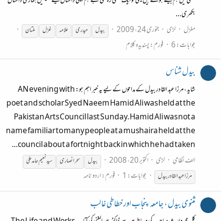
کشتی میں ہم بیٹھے ہوئے ہیں یہی تو ایک کشتی رہ گئی ہے ہم اپنی داستاں کیسے سمیٹیں ہماری داستاں
بکھری...
مغزل
لڑی
جنوری 24، 2009
بیدل
حیدری
علامہ
غزل
ملتان
جوابات: 6
فورم:
پسندیدہ کلام
بیدل شناس
شاید ، مرزا عبد القادر بیدل کے مداحوں کے لیے یہ خبر اہم ہو: AN evening with
poet and scholar Syed Naeem Hamid Ali was held at the
Pakistan Arts Council last Sunday. Hamid Ali was not a
name familiar to many people at a mushaira held at the
council about a fortnight back in which he had taken...
الف نظامی
لڑی
اکتوبر 20، 2008
بیدل
سحر انصاری
سید نعیم حامد علی
جوابات: 1
فورم:
اردو نامہ
مرزا عبد القادر
بیدل
مثنوی بیدل ، جامعہ پنجاب اور خطاطی غالب