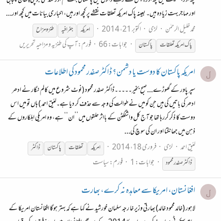
کچھ اور، حقیقت میں کچھ اور۔جس کے رہنے والوں میں پاکستانی بہت کم اور سندھی بلوچی پٹھان پنجابی
اور مہاجر بہت زیادہ ہیں۔ بعینہ پاک امریکہ تعلقات نقشے پر کچھ اور ہیں، اخباری بیانات میں کچھ اور...
محمد خلیل الرحمٰن
لڑی
اکتوبر 21، 2014
امریکہ
جغرافیہ
طنز و مزا ح
جوابات: 66
فورم:
آپ کی طنزیہ و مزاحیہ تحریریں
پاک
امریکہ
تعلقات
پاکستان
امریکہ پاکستان کا دوست یا دشمن؟ ڈاکٹر صفدر محمود کی اطلاعات
ل
سپر پاور کے گھوڑے...صبح بخیر۔۔۔۔۔ڈاکٹر صفدر محمود (نوٹ شروع میں کالم نگار نے ادھر
ادھر کی باتیں کی ہیں جن کو میں نے طوالت کی وجہ سے حذف کر دیا ہے۔لئیق احمد ) ہاں تو میں اس
دوست کا ذکر کررہا تھا جو آج کل واشنگٹن کے بااثر حلقوں میں’’ان‘‘ ہے، وہ امریکی اہلکاروں کے
ذہن میں جھانکتا اور ان کی سوچ کی...
لئیق احمد
لڑی
فروری 18، 2014
امریکہ
تعلقات
پاکستان
ڈاکٹر
جوابات: 1
فورم:
سیاست
ڈاکٹر صفدر محمود
افغانستان، امریکا سے معاہدہ نہ کرے، بھارت
ل
لاہور (خالد محمود خالد) بھارتی وزیر خا رجہ سلمان خورشید نے کہا ہے کہ بہتر ہوگا افغانستان امریکا کے