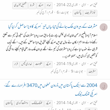
لئیق احمد
لڑی
جنوری 22، 2014
امداد
امریکہ
شرط
شکیل آفریدی
جوابات: 6
فورم:
آج کی خبر
نواز شریف
پاکستان
مشرف کے بیرون ملک جانے کی تیاریاں تیز‘ امریکہ کا ویزا حاصل کر لیا گیا
ل
اسلام آباد (فصیح الرحمن خان/ دی نیشن رپورٹ) سابق صدر پرویز مشرف کی سکیورٹی ٹیم سے تعلق
رکھنے والے دو اہم ارکان نے حال ہی میں امریکہ کیلئے ملٹی پل ویزا حاصل کئے ہیں۔ انکے ایک
قریبی نے عندیہ دیا ہے کہ پرویز مشرف کی ٹیم نے انکے بیرون ملک عارضی قیام کیلئے روانگی کی
کوششیں تیز کردی ہیں، ممکنہ طور پر...
لئیق احمد
لڑی
جنوری 19، 2014
امریکہ
حکومت
غداری کیس
فرار
جوابات: 9
فورم:
آج کی خبر
مشرف
2004 سے ابتک پاکستان میں ڈرون حملوں میں 3470 افراد مارے گئے،
ل
امریکی تھنک ٹینک
لئیق احمد
لڑی
جنوری 14، 2014
امریکہ
تھنک ٹینک
دہشت گردی
پاکستان