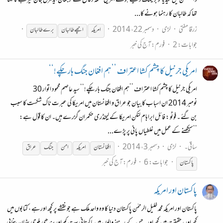
واشنٹگٹن میں میڈیا کو بریفنگ دیتے ہوئے امریکی محکمہ دفاع کے ترجمان ایڈمرل جان کیربے کا کہنا
تھا کہ طالبان کا رہنما ہونے کا...
زرقا مفتی
لڑی
دسمبر 22، 2014
امریکہ
اچھے طالبان
برے طالبان
جوابات: 2
فورم:
آج کی خبر
امریکی جرنیل کا چشم کشا اعتراف ’’ہم افغان جنگ ہار چکے!‘‘
امریکی جرنیل کا چشم کشا اعتراف ’’ہم افغان جنگ ہار چکے!‘‘ سید عاصم محمود اتوار 30
نومبر 2014 ان اسباب کا بیان جو عراق و افغانستان میں امریکا کی عبرت ناک شکست کا سبب
بن گئے ۔ فوٹو : فائل ابراہام لنکن امریکا کے لیجنڈری حکمران گزرے ہیں۔ ان کا قول ہے:
’’سیکھنے کے عمل میں غلطیاں پانی پر پڑے...
ساقی۔
لڑی
دسمبر 3، 2014
افغانستان
امریکہ
امن
جنگ
عراق
جوابات: 6
فورم:
آج کی خبر
پاکستان
پاکستان اور امریکہ
پاکستان اور امریکہ محمد خلیل الرحمٰن پاکستان دنیا کا وہ واحد ملک ہے جو نقشے پر کچھ اورہے ، کتابوں میں