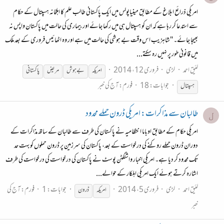
امریکی ذرائع ابلاغ کے مطابق مينياپولس میں ایک پاکستانی طالب علم کا اہلخانہ ہسپتال کے حکام
سے استدعا کر رہا ہے کہ ان کو ہسپتال ہی میں رکھا جائے اور بیماری کی حالت میں پاکستان واپس نہ
بھیجا جائے۔ "شاہزیب اس وقت بے ہوشی کی حالت میں ہے اور وہ اٹھائیس فروری کے بعد ملک
میں قانونی طور پر نہیں رہ سکتے...
لئیق احمد
لڑی
فروری 12، 2014
امریکہ
بے ہوش
مریض
پاکستانی
جوابات: 18
فورم:
آج کی خبر
ہسپتال
طالبان سے مذاکرات: امریکی ڈرون حملے محدود
ل
امریکی حکام کے مطابق اوباما انتظامیہ نے پاکستان کی طرف سے طالبان کے ساتھ مذاکرات کے
دوران ڈرون حملے روکنے کی درخواست کے بعد، پاکستان کی سرزمین پر ڈرون حملوں کو بہت حد
تک محدود کر دیا ہے۔ امریکی اخبار واشنگٹن پوسٹ نے پاکستان کی درخواست کی درخواست کی طرف
اشارہ کرتے ہوئے ایک امریکی اہلکار کے حوالے...
لئیق احمد
لڑی
فروری 5، 2014
جوابات: 1
فورم:
آج کی
امریکہ
ڈرون
خبر