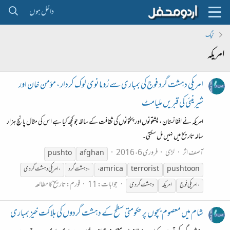
داخل ہوں
ٹیگ
امریکہ
امریکی دہشت گرد فوج کی بمباری سے رُومانوی لوک کردار ، مؤمن خان اور
شیرینئی کی قبریں ملیامٹ
امریکہ نے افغانستان ، پشتونوں اور پختونوں کی ثقافت کے ساتھ جو کچھ کیا ہے اس کی مثال پانچ ہزار
سالہ تاریخ میں نہیں مل سکتی۔
آصف اثر
لڑی
فروری 6، 2016
pushto
afghan
pushtoon
terrorist
، amrica
، دہشت گرد
،امریکی دہشت گردی
جوابات: 11
فورم:
تاریخ کا مطالعہ
،امریکی فوج
امریکہ
دہشت گردی
شام میں معصوم بچوں پر حکومتی سطح کے دہشت گردوں کی ہلاکت خیز بمباری