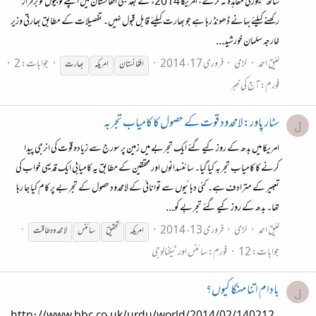
ساتھ سیکورٹی معاہدہ نہ کرے، امریکا 2014ء کے بعد بھی افغانستان میں اپنے فوجیوں کو برقرار
رکھنے کیلئے بہانے ڈھونڈ رہا ہے جو بھارت کیلئے قابل قبول نہیں۔ تفصیلات کے مطابق بھارتی وزیر
خارجہ سلمان خورشید...
لئیق احمد
لڑی
فروری 17، 2014
جوابات: 2
افغانستان
امریکہ
بھارت
فورم:
آج کی خبر
سٹار پاور: لامحدود قوت کے حصول کا کامیاب تجربہ
ل
امریکا میں بدھ کے روز کیے گئے ایک تجربے میں زمین پر سورج سے زیادہ قوت کی انرجی پیدا
کرنے کا کامیاب تجربہ کیا گیا۔ سائنسدانوں اور محققین کے مطابق یہ کامیابی ایک قدیمی خواب کی
تعبیر کے مترادف ہے۔ کئی دہائیوں سے توانائی کے لامحدود حصول کے تجربے پر کام کیا جا رہا
تھا۔ بدھ کے روز کیے گئے تجربے کو...
لئیق احمد
لڑی
فروری 13، 2014
امریکہ
تحقیق
سائنس
لامحدود طاقت
جوابات: 12
فورم:
سائنس اور ٹیکنالوجی
بادام اتنا مہنگا کیوں؟
ل