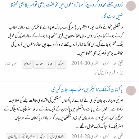
ڈرون حملے محدود کر دیئے‘ متاثرہ ملکوں میں مخالفت بڑھی تو امریکا بھی محفوظ
ل
نہیں رہے گا۔
واشنگٹن (نوائے وقت نیوز+ایجنسیاں) امریکی صدر بارک اوباما نے کانگریس سے سالانہ خطاب
کرتے ہوئے کہا ہے کہ رواں سال افغانستان میں فوجی مشن پورا ہونے کے ساتھ امریکہ کی طویل
جنگ ختم ہو جائے گی۔ ان کا کہنا تھا کہ ڈرون حملے محدود کر دیئے ہیں متاثرہ ملکوں میں ڈرون کی
مخالفت بڑھی تو امریکہ بھی محفوظ نہیں...
لئیق احمد
لڑی
جنوری 30، 2014
جوابات:
امریکہ
اوباما
خطاب
ڈرون
2
فورم:
آج کی خبر
پاکستان اکنامک ٹائیگر بن سکتا ہے، جان کیری
ل
امریکی وزیر ‌خارجہ جان کیری نے کہا ہے کہ پاکستان مستقبل کی اقتصادی طاقت بننے کی صلاحیت
رکھتا ہے۔ انہوں نے یہ بات واشنگٹن میں پاکستان کے ایک وفد کے ساتھ اسٹریٹیجک ڈائیلاگ کے
موقع پر کہی۔ امریکی وزیر ‌خارجہ جان کیری واشنگٹن میں پیر کو امریکا اور پاکستان کے درمیان
اسٹریٹیجک ڈائیلاگ ایک طویل وقفے...
لئیق احمد
لڑی
جنوری 28، 2014
اقتصادی ترقی
امریکہ
ایشین ٹائیگر
پاکستان