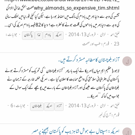
http://www.bbc.co.uk/urdu/world/2014/02/140212_
why_almonds_so_expensive_tim.shtmlصحت بخش غذائی اجزا کی
تشہیر کی وجہ سے دنیا بھر میں بادام کی مانگ میں اضافہ ہو رہا ہے، لیکن کیا کیلی فورنیا میں خشک سالی
کی وجہ سے دنیا بھر میں باداموں کی قلت ہونے کا خطرہ ہے؟ دنیا کا 82 فیصد بادام امریکہ کی اسی...
لئیق احمد
لڑی
فروری 13، 2014
جوابات:
امریکہ
بادام
غذا
پاکستان
23
فورم:
طب اور صحت
آزاد بلوچستان کا مطالبہ مسترد کرتے ہیں۔
ل
لاہور( عظیم ایم میاں) امریکا نے ایک بار پھر ’’آزاد بلوچستان ‘‘ کی تحریک کو مسترد کرتے ہوئے
پاکستان کی جغرافیائی سلامتی کی واضح حمایت کا اعلان کیا ہے ۔ امریکی محکمہ خارجہ کے ترجمان نے
بلوچستان کی پاکستان سے علیحدگی اور آزاد بلوچستان کے بارے میں پوچھے گئے ایک سوال کے
جواب میں کہا کہ ’’ امریکا...
لئیق احمد
لڑی
فروری 13، 2014
جوابات: 6
آزاد
امریکہ
بلوچستان
فورم:
آج کی خبر
امریکہ: ہسپتال بے ہوش شاہزیب کو پاکستان بھیجنے پر مصر
ل