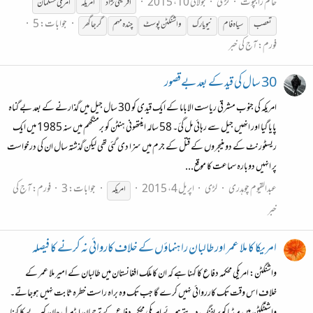
حاتم راجپوت
لڑی
جولائی 10، 2015
افریقی نژاد
امریکہ
امریکی مسلمان
جوابات: 5
تعصب
سیاہ فام
نیویارک
واشنگٹن پوسٹ
چندہ مہم
گرجا گھر
فورم:
آج کی خبر
30 سال کی قید کے بعد بےقصور
امریکہ کی جنوب مشرقی ریاست الاباما کے ایک قیدی کو 30 سال جیل میں گذارنے کے بعد بے گناہ
پایا گیا اور انھیں جیل سے رہائی مل گئ۔ 58 سالہ اینتھونی ہنٹن کو برمنگھم میں سنہ 1985 میں ایک
ریسٹورنٹ کے دو منیجروں کے قتل کے جرم میں سزا دی گئی تھی لیکن گذشتہ سال ان کی درخواست
پر انہیں دوبارہ سماعت کا موقع...
عبدالقیوم چوہدری
لڑی
اپریل 4، 2015
جوابات: 3
فورم:
آج کی
امریکہ
خبر
امریکا کا ملا عمر اور طالبان راہنماؤں کے خلاف کاروائی نہ کرنے کا فیصلہ
واشنگٹن: امریکی محکمہ دفاع کا کہنا ہے کہ ان کا ملک افغانستان میں طالبان کے امیر ملا عمر کے
خلاف اس وقت تک کارروائی نہیں کرے گا جب تک وہ براہ راست خطرہ ثابت نہیں ہوجاتے۔