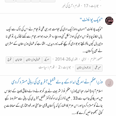
جوابات: 17
فورم:
آج کی خبر
"ویک پوائینٹ "
"ویک پوائینٹ " احسان داوڑ ایک ادمی کی حجامت ہو رہی تھی تو حجام نے اس کی ناک سے ایک
بال نکالنا چا ہا تو اس ادمی کی اواز نکل گئی وہ بیچا رہ شرمندہ ہوا اور حجام سے کہنے لگا کہ یار تو بھی نا
وہی بال کیوں پکڑ لیتے ہو جو ادمی کو نیچے تک زور دیدیں ۔ لگتا ہے کہ شمالی وزیرستان کے مشران
نے بھی پاکستان...
منصور مکرم
لڑی
جنوری 26، 2014
امریکہ
شمالی وزیرستان
طالبان
فوج
جوابات: 2
فورم:
سیاست
میرعلی
نارتھ وزیرستان
وزیراعظم نے امریکی امداد کے بدلے شکیل آفریدی کی رہائی مسترد کردی
ل
اسلام آباد (انصار عباسی) وزیراعظم نواز شریف نے پیر کو ہونے والے وفاقی کابینہ کے اجلاس
میں امریکا کی جانب سے 33؍ ملین ڈالرز کی امداد کو ڈاکٹر شکیل آفریدی کی رہائی سے مشروط کیے
جانے کو مسترد کردیا اور اس عزم کا اظہار کیا کہ پاکستان قومی سلامتی اور خودمختاری کے معاملات پر
کوئی سمجھوتا نہیں کرے گا۔...