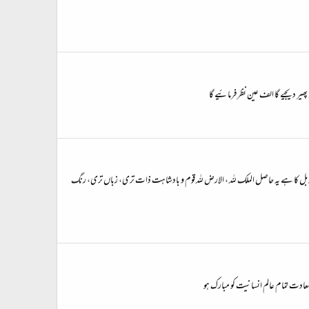
یر دیجیے گا الف عین نظر فرمائیے گا
ن و کربل کا ہے یہ حاصل الملک للہ ، الارض لله قوم و بادشاہت ذات تری، زباں تری، رنگ
سعادت تمام عالم انسانیت کو مبارک ہو