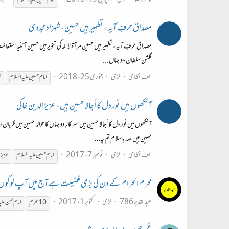
مصداق حرفِ آیہ ء تطہیر ہیں حسین - شہزاد مجددی
مصداق حرفِ آیہ ء تطہیر ہیں حسین مرآۃ لا الہ کی تنویر ہیں حسین آئنیہ استعا
گلشن سلطان دو جہاں...
الف نظامی
لڑی
جنوری 25، 2018
امام
حسین
علیہ
السلام
ش
آنکھوں میں نور دل کا اُجالا حسین ہیں - عزیز الدین خاکی
آنکھوں میں نور دل کا اُجالا حسین ہیں سرکارِ دوجہاں کا حوالہ حسین ہیں قربا
حسین ہیں صد ہا سلام تم پہ...
الف نظامی
لڑی
نومبر 7، 2017
امام
حسین
علیہ
السلام
عزیز 
محرم الحرام کے دن کی بڑی فضیلت ہے آج میں آپ لوگوں کے
عبدالقدیر 786
لڑی
اکتوبر 1، 2017
10 محرم
امام
حسن
علی