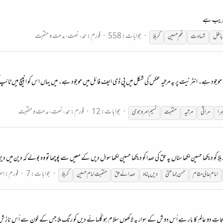
 قریب ہے
جوابات: 558
فورم:
حمد، نعت، مدحت و منقبت
 باطل
شہادت
غم
حسین
کربلا
 یہ ان کی مرثیے کی کتاب میں موجود ہے۔ انٹرنیت پر یہ مرثیہ عکس کی شکل میں پی ڈی ایف فائل میں موجود ہے۔ میں یہاں اس کو انپ
جوابات: 12
فورم:
حمد، نعت، مدحت و منقبت
ہرا
مراثی
مرثیہ
منقبت
نسیم امروہوی
ربلا کو دیکھا حسین لکھا سناں پہ حق کی صدا کو دیکھا حسین لکھا سوال دیں کے معیں سے پوچھا تو وہ بولے کہ دین میں دیں 
جوابات: 7
فورم:
اِص
امام
عالی مقام
حسن جماعتی
دیں پناہ
صدائے حق
منقبت
امام
حسین
کربلا
پر نجاتِ دو عالم کا بار ہے اُس دوش کے سوار پہ لاکھوں سلام ہو گُلہائے دیں کو رنگ ملا جس کے خون سے اُس نازشِ بہار