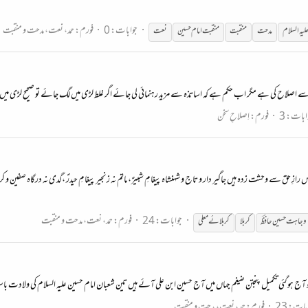
جوابات: 0
فورم:
حمد، نعت، مدحت و منقبت
لیہ
السلام
مدحت
منقبت
منقبت
امام
حسین
نعت
سے اصلاح کی ہے مگر اب حکم ہے کہ اساتذہ سے مزید رہنمائی لی جائے اگر غلط لڑی میں لگ جائے تو صحیح لڑی میں پھ
ابات: 3
فورم:
اِصلاحِ سخن
ازِ حق سے وحشت زدہ ہیں جاگیر دار و تاج و شہنشاہ پیغامِ شبیرؑ، ماتم نہ زنجیر پیغامِ حیدرؑ ،گدی نہ درگاہ صفی
جوابات: 24
فورم:
حمد، نعت، مدحت و منقبت
وجاہت
حسین
حافظؔ
کربلا
کربلائے معلی
 آج ہوگئی تکمیل پنجتن ضیغم جہاں میں آج حسین ابن علی آئے ہیں تین شعبان امام حسین علیہ السلام کی ولادت با
بات: 23
فورم:
حمد، نعت، مدحت و منقبت