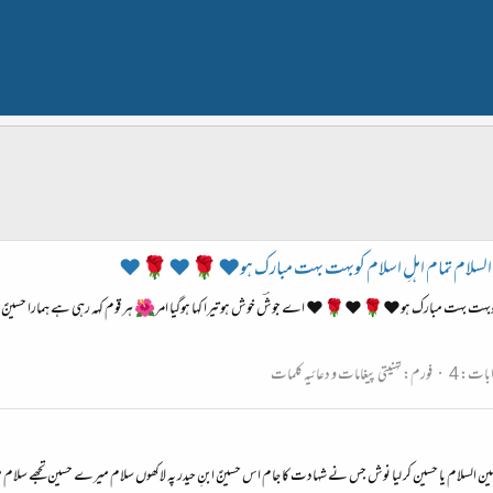
وبہت بہت مبارک ہو♥️🌹❤️🌹❤️ اے جوشؔ خوش ہو تیرا کہا ہوگیا امر🌺 ‏ہر قوم کہہ رہی ہے ہمارا حسینؑ ہے🌸 ‏ڈا
بات: 4
فورم:
تہنیتی پیغامات و دعائیہ کلمات
ن السلام یا حسین کر لیا نوش جس نے شہادت کا جام اس حسینؑ ابنِ حیدر پہ لاکھوں سلام میرے حسین تجھے سلام م