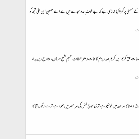
ل کے مصلی پر کھڑا کیا نمازی ہے کہ بے خوف ِ عدو سجدے میں ہے اے حسین ابن علی تجھ کو
بت
صفات حق کریم ابن کریم صدر بزم کائنات و بحرِ الطافِ عمیم شمعِ عرفاں، شارعِ دین ہدا،
بت
 صدق و صفا کا ہر عہد میں خوشبو ہے تری موجِ نفس کی ہر عصر میں جلوہ ہے ترے رنگِ قبا کا