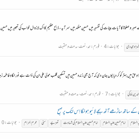
نت صبر و صلوٰۃ کا آیات بینات کی تفسیر ہیں حسین مظہر ہیں سر آیہ ء ذبحِ عظیم کا اک لازوال خواب کی تعبیر ہیں حسین
جوابات: 4
فورم:
حمد، نعت، مدحت و منقبت
ہزاد مجددی
ن راہِ حق میں بہتر کو کر دیا یوں جان دی کہ آج بھی زندہ حسین ہیں تسکینِ قلب مولیٰ علی ان کی ذات ہے نورِ نگاہِ
جوابات: 7
فورم:
حمد، نعت، مدحت و منقبت
الدین خاکی
 ساتھ ساڑھے آٹھ بجے لائیو ہونگا اِس لنک پر صبح
جوابات: 0
ہ
السلام
امام
حسین
علیہ
السلام
امام
حسین
علیہ
السلام
کی شہادت
تعزیے
سنی
محرم الحرام