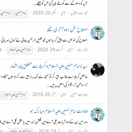
جس کو دھوکے سے کوفے بلایا گیا جس کو بیٹھے...
محمد اسامہ اقبال
لڑی
اکتوبر 20، 2020
امام
حسین
امام
حسین
ع
اصلاحِ سخن: وہ آخری لمحے
اصلاح کی غرض سے پیش کررہا ہوں محمد خلیل الرحمٰن بھائی نے کمال مہربانی 
فاخر رضا
لڑی
اگست 29، 2020
جو
امام
حسین
علیہ
السلام
سیدنا امام حسین علیہ السلام و کربلا سے متعلق چند اشعار
حاصلِ کربلا اے طالبِ حق، گر تو سمجھ لے اک رازِ حق سے،کرتا ہوں آگاہ اس ر
ترا، وطن ترا، قوم کی اصل یہ ہیں...
وجاہت حسین
لڑی
ستمبر 20، 2018
امام
حسین
علیہ
السلام
ولادت امام حسین علیہ السلام مبارک ہو
دہر میں بن کے وہ آیات جلی آئے ہیں گلشن زہرا میں با مثل کلی آئے ہیں لو
فاخر رضا
لڑی
اپریل 19، 2018
جوا
امام
حسین
علیہ
السلام