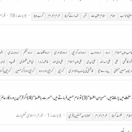
جوابات: 18
فورم
حفیظ تائب
سلام
سلام عقیدت
شبر
شہدائے کربلا
محرم الحرام
کرب و بلا
طالب
علیہ
السلام
اردو
اردو ادب
اردو اور کراچی
اردو شاعری
اردو قطعات
اردو نظم
اردو ہندی
اشع
ور کاظمی
علی
علی اسد اللہ
علی زیدی
علی
علیہ
السلام
علی ولی اللہ
فاطمہ زہرا
فیاض لکھنوی
قصیدہ
لاالہ ا
 مجاہد
حسین
حسین
ی
پیارے بچو
کاشفی کی پسندیدہ شاعری
کراچی
کراچی اور اردو
کراچی اور ذکرِ
حسین
کراچی پاکس
جوابات: 1
فورم:
اِسلامی تعلیمات
لسلام
فلسفہ کربلا
محرم الحرام
مولانا سيد حسنين باقري