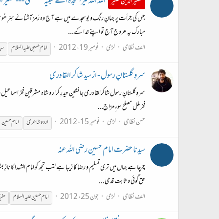
اللہ اللہ تیرا سجدہ اے شبیہ مصطفی --- نصیر ا
نصیر الدین نصیر
جس کی جرأت پر جہانِ رنگ و بو سجدے میں ہے آج وہ رَمز آشنائے سِرِّ ھ
مبارک یہ عروج آج تو اپنے خدا کے...
الف نظامی
لڑی
نومبر 19، 2012
امام
حسین
علیہ
السلام
سید
سروِ گلستانِ رسول - از سید شاکر القادری
سروِگلستانِ رسول شاکرالقادری جانشین حیدرِ کرار و شاہ مشرقین فخر اسماعیل
فخر ملل مصلح سوءِ مزاجِ...
حسن نظامی
لڑی
نومبر 15، 2012
اردوشاعری
امام
حسین
سیدنا حضرت امام حسین رضی اللہ عنہ
چرچا ہے جہاں میں تری تسلیم و رضا کا زیبا ہے لقب تجھ کو امام الشہدا کا نازِ
حق گوئی و ثابت قدمی...
الف نظامی
لڑی
جون 25، 2012
امام
حسین
علیہ
السلام
حفی