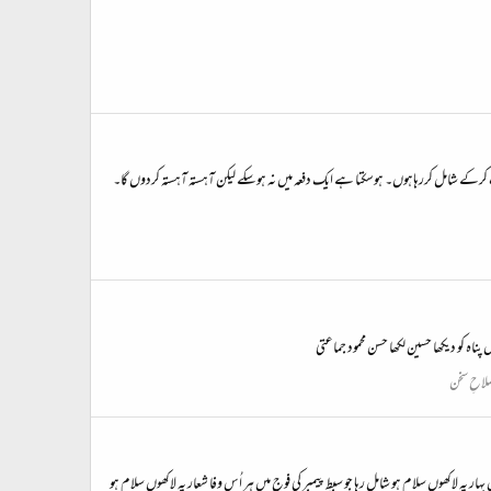
یچ میں ٹائپ کرکے شامل کررہاہوں۔ ہوسکتا ہے ایک دفعہ میں نہ ہوسکے لیکن آہستہ آہستہ کردوں گا۔
پناہ کو دیکھا حسین لکھا حسن محمود جماعتی
لاحِ سخن
 پہ لاکھوں سلام ہو شامل رہا جو سبطِ پیمبر کی فوج میں ہر اُس وفا شعار پہ لاکھوں سلام ہو