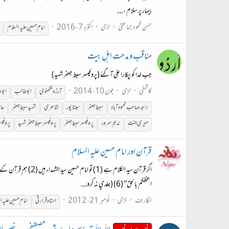
بیمار پر سلام ،...
حسن محمود جماعتی
لڑی
اکتوبر 7، 2016
امام
حسین
علیہ
السلام
مناقب و مدحت اہلِ بیت
جب خدا کو پکارا علی آگئے (پروفیسر سبطِ جعفر شہید)
کاشفی
لڑی
جون 10، 2014
آرزو لکھنوی
ابو طالب
ابو 
راجہ صاحب محمود آباد
سبطِ جعفر
سیتاپور
شاعری
شہید سبطِ جعفر
عاش
میری جنت
ندیم سرور
پروفیسر سبطِ جعفر
پروفیسر سبطِ جعفر شہید
پروفیسر
قرآن اور امام حسين علیہ السلام
اعظکم بالحق'' (6) (جلدي نہ کرو...
نگار ف
لڑی
نومبر 21، 2012
استادقراءتي
امام
حسین
علیہ
ا