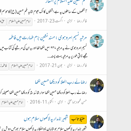
غم حسین علیہ السلام پر اشعار
آنکھوں کے ساحلوں پہ ہے اشکوں کا اک ہجوم شاید غم حسین (ع) کا موسم
فاخر رضا
لڑی
اگست 23، 2017
امام
حسین
علیہ
السلام
حق و
مرثیہ نسیم امروہوی : مسند نشین بزم طہارت ہیں فاطمہ
نسیم امروہوی نے یہ مرثیہ ۱۹۳۷ میں لکھا تھا اور
مجھے ذاتی طور پر یہ مرثیہ بہت پسند...
فاخر رضا
لڑی
جون 21، 2017
امام
حسین
علیہ
السلام
فاطمہ ز
رضائے رب العلا کو دیکھا حسین لکھا
رضائے رب العلا کو دیکھا حسین لکھا سوار شانئہ شہ کو دیکھا حسین لکھا صحیفئہ ک
حسن محمود جماعتی
لڑی
اکتوبر 11، 2016
امام
حسین
علیہ
السلام
شبّیرِ نامدار پہ لاکھوں سلام ہوں
حفیظ تائب
شبّیرِ نامدار پہ لاکھوں سلام ہو شایانِ ذوالفقار پہ لاکھوں سلام ہو جِس دوش 