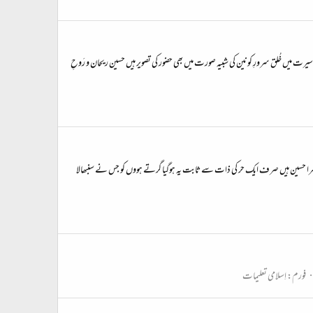
 سیرت میں خُلق سرورِ کونین کی شبیہ صورت میں بھی حضور کی تصویر ہیں حسین ریحان و رَوحِ
 فاطمہ زہرا حسین ہیں صرف ایک حر کی ذات سے ثابت یہ ہوگیا گرتے ہووں کو جس نے سنبھالا
فورم:
اِسلامی تعلیمات