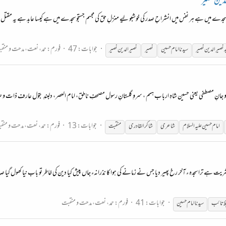
لدین نصیر
ُو سجدے میں ہے ہر نفس میں انشراحِ صدر کی خوشبو لیے منزلِ حق کی مجسم جستجو سجدے میں ہے کیسا عابد ہے یہ مقت
جوابات: 47
فورم:
حمد، نعت، مدحت و منق
 نصیر الدین نصیر
سیدنا
امام
حسین
نصیر
نصیر الدین نصیر
 و جانِ مصطفی یعنی حسین شاہِ ارباب ہمم ، سروِ گلستانِ رسول مصحفِ ناطق، امام العصر، دلبندِ بتول عارف ذات و 
جوابات: 13
فورم:
حمد، نعت، مدحت و منق
امام
حسین
علیہ
السلام
شاعری
شاکرالقادری
منقبت
 بشریت ہے ترا سجدہ ء آخر رخ پھیر دیا جس نے زمانے کی ہوا کا نذرانہء جاں پیش کیا دین کی خاطر تو باب نیا کھول گیا
جوابات: 41
فورم:
حمد، نعت، مدحت و منقبت
ظ تائب
سیدنا
امام
حسین