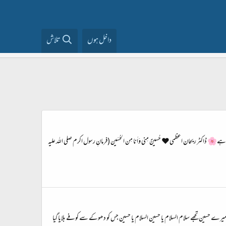
داخل ہوں
تلاش
کٹر ریحان اعظمی❤ حُسینؑ مِنی وَاَنا مِن الحُسَین ‏(فرمانِ رسول اکرم صلی اللہ علیہ
یرے حسین تجھے سلام السلام یا حسین السلام یا حسین جس کو دھوکے سے کوفے بلایا گیا