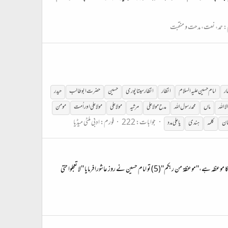
:
حمد، نعت، مدحت و منقبت
ار
امام
حسین
علیہ
السلام
انظار
انظار سیتاپوری
حسین
حضرت ابو طالب
حیدر
لا اللہ
ماں
محمد رسول اللہ
مدح مولا علی
مرثیہ
مولا علی
مولا علی اور اُمت
مومن
جوابات: 222
فورم:
ادبی ملٹی میڈیا
تان
کلمہ
ہندی
یا علی مدد
اگر قرآن سيد الکلام ہے (1) تو امام حسين سيد الشہداء ہيں (2) ہم قرآن کے سلسلے ميں پڑھتے ہيں، ''ميزان القسط'' (3) تو امام حسين فرماتے ہيں،''امرت بالقسط'' (4) اگر قرآن پروردگار عالم کا موعظہ ہے،''موعظة من ربکم''(5) تو امام حسين نے روز عاشورا فرمايا ''لا تعجلوا حتيٰ