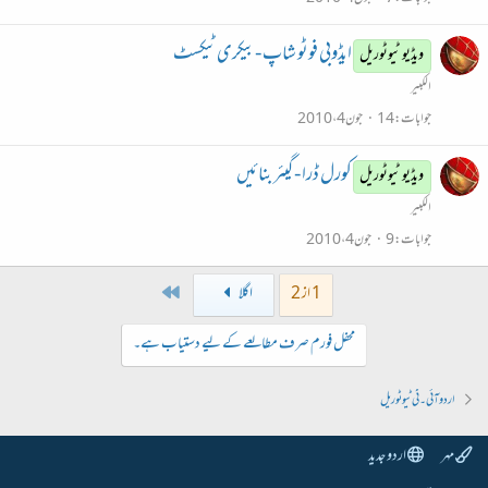
ایڈوبی فوٹو شاپ - بیکری ٹیکسٹ
ویڈیو ٹیوٹوریل
الکبیر
جوابات
14
جون 4، 2010
کورل ڈرا - گیئر بنائیں
ویڈیو ٹیوٹوریل
الکبیر
جوابات
9
جون 4، 2010
Last
1 از 2
اگلا
محفل فورم صرف مطالعے کے لیے دستیاب ہے۔
اردو آئی۔ٹی ٹیوٹوریل
مہر
اردو جدید