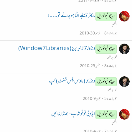
جوابات
8
جنوری 14، 2011
مانیٹر ڈسپلے الٹا ہو جائے تو۔۔۔!
ویڈیو ٹیوٹوریل
الکبیر
جوابات
8
نومبر 30، 2010
ونڈوز7 لائبریریز (Window7 Libraries)
ویڈیو ٹیوٹوریل
خواجہ طلحہ
جوابات
8
ستمبر 25، 2010
ونڈز7 ( ماؤس پلس شفٹ) ٹپ
ویڈیو ٹیوٹوریل
خواجہ طلحہ
جوابات
5
جون 9، 2010
ایڈوبی فوٹو شاپ - جھنڈا بنائیں
ویڈیو ٹیوٹوریل
الکبیر
جوابات
7
جون 4، 2010