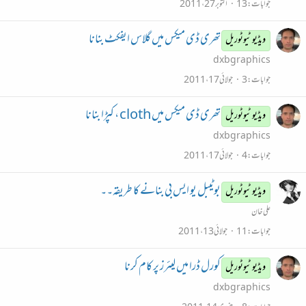
جوابات
13
اکتوبر 27، 2011
تھری ڈی میکس میں گلاس ایفکٹ بنانا
ویڈیو ٹیوٹوریل
dxbgraphics
جوابات
3
جولائی 17، 2011
تھری ڈی میکس میں cloth ، کپڑا بنانا
ویڈیو ٹیوٹوریل
dxbgraphics
جوابات
4
جولائی 17، 2011
بوٹیبل یو ایس بی بنانے کا طریقہ۔۔
ویڈیو ٹیوٹوریل
علی خان
جوابات
11
جولائی 13، 2011
كورل ڈرا میں لیئرز پر کام کرنا
ویڈیو ٹیوٹوریل
dxbgraphics