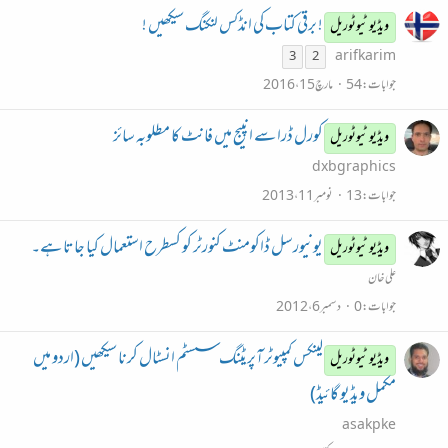
! برقی کتاب کی انڈکس لنکنگ سیکھیں !
ویڈیو ٹیوٹوریل
arifkarim
3
2
جوابات
54
مارچ 15، 2016
کورل ڈرا سے انپیج میں فانٹ کا مطلوبہ سائز
ویڈیو ٹیوٹوریل
dxbgraphics
جوابات
13
نومبر 11، 2013
یونیورسل ڈاکومنٹ کنورٹر کو کسطرح استعمال کیا جاتا ہے۔
ویڈیو ٹیوٹوریل
علی خان
جوابات
0
دسمبر 6، 2012
لینکس کمپیوٹر آپریٹنگ سسٹم انسٹال کرنا سیکھیں (اردو میں
ویڈیو ٹیوٹوریل
مکمل ویڈیو گائیڈ)
asakpke