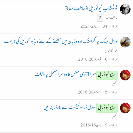
فوٹوشاپ ٹیوٹوریل از عاطف سعد 3
عاطف سعد
2
جوابات
31
مارچ 2، 2021
ویزل بیسک پراگرامنگ اردو زبان میں سیکھنے کے لئے ویڈیو ٹٹوریل کی فہرست
ًمحمد نعیم خان
جوابات
0
فروری 20، 2018
میرا 3 ڈی میکس کا دوسرا مکمل پراجیکٹ
ویڈیو ٹیوٹوریل
الکبیر
جوابات
15
نومبر 30، 2016
کورل ڈرا - ٹیکسٹ سے بارڈر بنائیں
ویڈیو ٹیوٹوریل
الکبیر
جوابات
9
مارچ 16، 2016