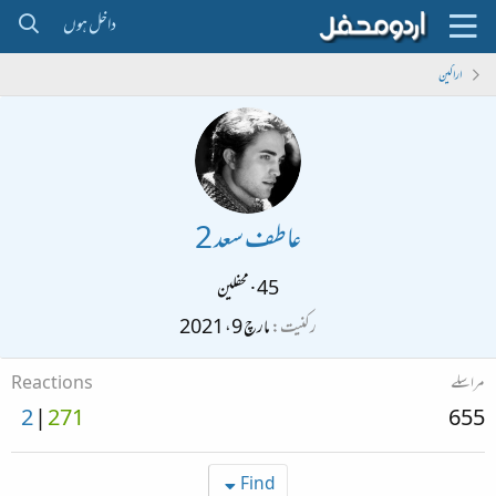
داخل ہوں
اراکین
عاطف سعد 2
45
·
محفلین
رکنیت
مارچ 9، 2021
مراسلے
Reactions
2
271
655
Find