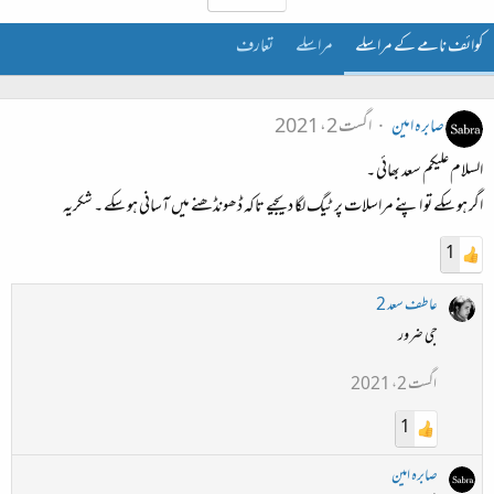
کوائف نامے کے مراسلے
مراسلے
تعارف
صابرہ امین
اگست 2، 2021
السلام علیکم سعد بھائی ۔
اگر ہو سکے تو اپنے مراسلات پر ٹیگ لگا دیجیے تاکہ ڈھونڈھنے میں آسانی ہو سکے ۔ شکریہ
1
عاطف سعد 2
جی ضرور
اگست 2، 2021
1
صابرہ امین