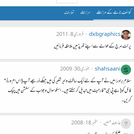
کوائف نامے کے مراسلے
مراسلے
تعارف
dxbgraphics
فروری 8، 2011
پرنٹ مرج کے حوالے سے اپنے تھریڈ میں ملاحظہ فرمائیں
shahsaani
جنوری 30، 2009
S
سلام برادر! میں نے آپ کے لئے ایک سافٹ وئیر شئیر کی ہیں جسکے ذریعے آپ (اس ام ورڈ "
فائل کو ( جے پی جی" فارمیٹ میں‌تبدیل کر سکتے ہیں۔ اسکو سوال و جواب کے سکشن میں چیک
کریں۔
عارف حسین
ستمبر 18، 2008