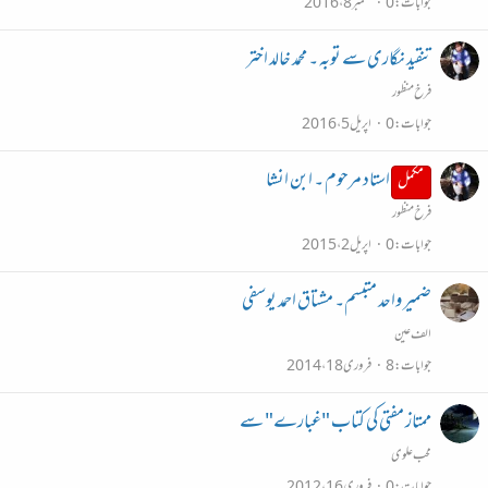
جوابات
0
ستمبر 8، 2016
تنقید نگاری سے توبہ ۔ محمد خالد اختر
فرخ منظور
جوابات
0
اپریل 5، 2016
استاد مرحوم ۔ ابن انشا
مکمل
فرخ منظور
جوابات
0
اپریل 2، 2015
ضمیر واحد متبسم۔ مشتاق احمد یوسفی
الف عین
جوابات
8
فروری 18، 2014
ممتاز مفتی کی کتاب "غبارے" سے
محب علوی
جوابات
0
فروری 16، 2012