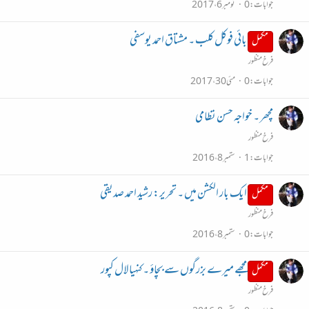
جوابات
0
نومبر 6، 2017
بائی فوکل کلب ۔ مشتاق احمد یوسفی
مکمل
فرخ منظور
جوابات
0
مئی 30، 2017
مچھر ۔ خواجہ حسن نظامی
فرخ منظور
جوابات
1
ستمبر 8، 2016
ایک بار الکشن میں ۔ تحریر: رشید احمد صدیقی
مکمل
فرخ منظور
جوابات
0
ستمبر 8، 2016
مجھے میرے بزرگوں سے بچاؤ ۔ کنہیا لال کپور
مکمل
فرخ منظور