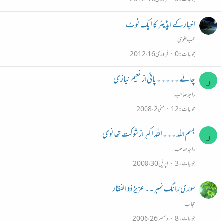
اخبار کے ایڈیٹر کا ایک نوٹ
محب علوی
جوابات
0
فروری 16، 2012
چائے ۔۔۔۔۔پانی از نعیم نیازی
ر
راجہ صاحب
جوابات
12
مئی 2، 2008
بسم اللہ ۔۔۔اللہ اکبر از شوکت تھانوی
ر
راجہ صاحب
جوابات
3
اپریل 30، 2008
سوری رانگ نمبر۔۔ عزیز ذوالفقار
حجاب
جوابات
8
دسمبر 26، 2006