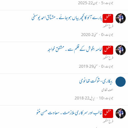
جوابات
5
جون 22، 2025
بارے آلو کا کچھ بیاں ہو جائے ۔ مشتاق احمد یوسفی
مکمل
فرخ منظور
جوابات
0
مئی 2، 2020
خامہ بگوش کے قلم سے ۔ مشفق خواجہ
مکمل
فرخ منظور
جوابات
0
مئی 29، 2019
بیکاری - شوکت تھانوی
الف نظامی
جوابات
10
اپریل 22، 2018
غالب اور سرکاری ملازمت ۔ سعادت حسن منٹو
مکمل
فرخ منظور