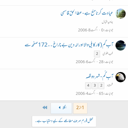
عیادت کرنامنع ہے - عطا الحق قاسمی
جاویداقبال
جوابات
0
اگست 8، 2006
آبِ گم ( کار کابلی والا اور الہ دین بے چراغ ۔۔172 صفحہ سے
محب علوی
2
جوابات
28
اگست 6، 2006
آبِ گُم - شہر دو قصہ
شمشاد
4
3
2
جوابات
65
اگست 4، 2006
Last
1 از 2
اگلا
محفل فورم صرف مطالعے کے لیے دستیاب ہے۔