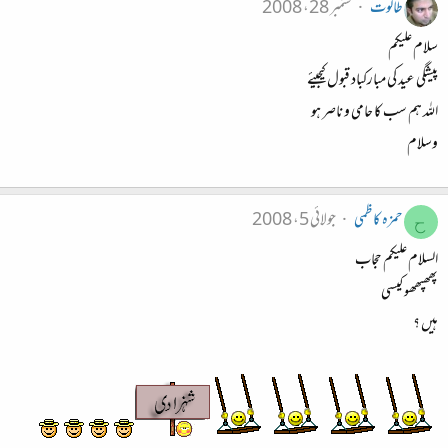
طالوت
ستمبر 28، 2008
سلام علیکم
پیشگی عید کی مبارکباد قبول کیجیئے
اللہ ہم سب کا حامی و ناصر ہو
وسلام
حمزہ کاظمی
جولائی 5، 2008
ح
السلام علیکم حجاب
پھھپھھو کیسی
ہیں ؟