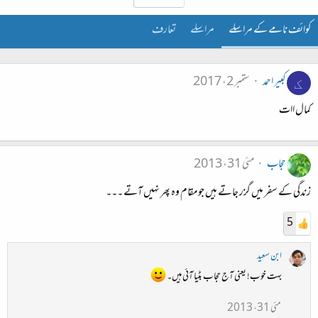
کوائف نامے کے مراسلے
مراسلے
تعارف
کبیر احمد
ستمبر 2، 2017
ک
کمال اات
حجاب
مئی 31، 2013
زندگی کے سفر میں گزر جاتے ہیں جو مقام وہ پھر نہیں آتے ۔۔۔
5
ابن سعید
بہت خوب! یعنی آج حجاب بٹیا آئی ہیں۔
مئی 31، 2013