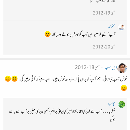
بور لگتی ہے اب محفل
مئی 19، 2012
عثمان
آپ آئیے تو سہی ، میں آپ کو بور نہیں ہونے دوں گا۔
مئی 20، 2012
ابن سعید
مئی 18، 2012
خوش آمدید بٹیا رانی۔ ہم آپ کو یہاں پا کر بے حد خوش ہیں۔ امید ہے کہ آتی رہیں گی۔
حجاب
شکریہ ۔۔۔ آپ نے فون کیا تھا ریسیو نہیں کیا پرانی پرابلم ، کسی دن جی میل پر آپ سے بات
ہوگی