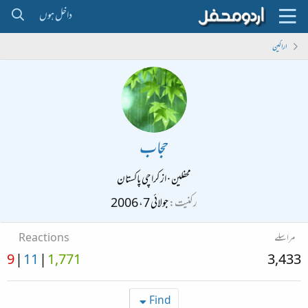
داخل ہوں
اراکین
حجاب
محفلین
·
از
کراچی پاکستان
رکنیت
جولائی 7، 2006
مراسلے
Reactions
9
11
1,771
3,433
Find