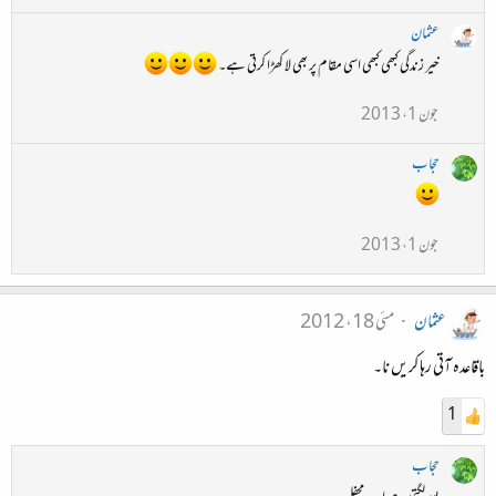
عثمان
خیر زندگی کبھی کبھی اسی مقام پر بھی لا کھڑا کرتی ہے۔
جون 1، 2013
حجاب
جون 1، 2013
عثمان
مئی 18، 2012
باقاعدہ آتی رہا کریں نا۔
1
حجاب