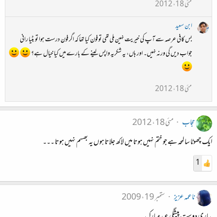
مئی 18، 2012
ابن سعید
بس کافی عرصہ سے آپ کی خیریت نہین ملی تھی تو فون کیا تھا کہ اگر فون درست ہوا تو بٹیا رانی
جواب دیں گی ورنہ نہیں۔ اور ہاں، یہ شکریہ واپس لینے کے بارے میں کیا خیال ہے؟
مئی 18، 2012
حجاب
مئی 18، 2012
ایک چھوٹا سا لمحہ ہے جو ختم نہیں ہوتا میں لاکھ جلاتا ہوں یہ بھسم نہیں ہوتا ۔۔۔
1
ناعمہ عزیز
ستمبر 19، 2009