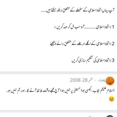
آپ یہاں اتحاد اسلامی کے سلسلے کے متعلق دیکھ سکتے ہیں....
1: اتحاد اسلامی.........آو سب مل کر عہد کریں :
2:اتحاد اسلامی کے اگلے مرحلے کے متعلق رائے دیجیئے
3:اتحاد اسلامی کی تنظیم سازی کریں
ماوراء
ستمبر 28، 2008
السلام علیکم حجاب، کیسی ہو؟ مسینجر پر نہیں ہو؟ آج مجھے وقت ملا تھا آنے کا۔ اور تم نہیں ہو۔