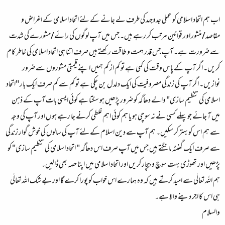
اب ہم اتحاد اسلامی کو عملی جدوجہد کی طرف لے جانے کے لئے اتحاد اسلامی کے اغراض و
مقاصد/منشور اور قوانین مرتب کر رہے ہیں۔ جس میں آپ لوگوں کی رائے/مشورے کی شدت
سے ضرورت ہے۔ آپ جس قدر ہمت و طاقت رکھتے ہیں صرف اتنا ہی اتحاد اسلامی کی خاطر کام
کریں۔ اگر آپ کے پاس وقت کی کمی ہے تو کم از کم ہمیں اپنے قیمتی مشوروں سے ضرور
نوازیں۔ اگر آپ کی زندگی مصروفیت کی ایک دلدل بن چکی ہے تو کم سے کم صرف ایک بار "اتحاد
اسلامی کی تنظیم سازی" والے دھاگہ کو ضرور پڑھیں ہو سکتا ہے کوئی ایسی بات آپ کے ذہن
میں آ جائے جو پہلے کسی نے نہ سوچی ہو یا ہم کوئی اہم غلطی کرنے جا رہے ہوں اور آپ کی وجہ
سے ہم اس کو بہتر کر سکیں۔ ہم آپ سے دین اسلام کے لئے آپ کی سالوں کی خوش گوار زندگی
سے صرف ایک گھنٹہ مانگتے ہیں جس میں آپ صرف اس دھاگہ " اتحاد اسلامی کی تنظیم سازی" کو
پڑھیں اور تھوڑی بہت سوچ و بیچار کریں اور اتحاد اسلامی میں اپنا حصہ بھی ڈالیں۔
ہم اللہ تعالٰی سے امید کرتے ہیں کہ وہ ہمارے اس خواب کو پورا کرے گا اور بے شک اللہ تعالٰی
ہی اس کا اجر دینے والا ہے۔
والسلام