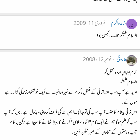
پیاری دوست پیشگی عید مبارک
شاہدہ اکرم
فروری 11، 2009
ش
السلام علیکم حجاب، کیسی ہو؟
فاروقی
نومبر 12، 2008
تمام اہلیانِ اردو محفل کو
السلام علیکم
امید ہے آپ سب اللہ تعالٰی کے فضل و کرم سے خیروعافیت سے ایک خوشگوار زندگی گزار رہے
ہوں گے۔
اس ذاتی پیغام کا مقصد آپ سب کی توجہ ایک اہم بات کی طرف کروانی مبذول ہے۔جیسا کہ آپ
سب کو علم ہو گا ہم نے ایک کام "اتحاد اسلامی" کرنے کا بیڑا اٹھانے کا سوچا ہے لیکن یہ کام
آپ دوستوں کے تعاون کے بغیر ممکن نہیں۔