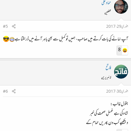
حماد علی
محفلین
جنوری 29، 2017
#5
آپ نہانے کی بات کرتے ہیں صاحب، ہمیں تو کمبل سے بھی باہر آنے میں ڈر لگتا ہے
8
فاتح
لائبریرین
جنوری 30، 2017
#6
بقول غالب:
شاہ کی ہے غسلِ صحت کی خبر
دیکھیے کب دن پھریں حمام کے