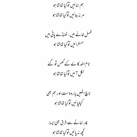
ہم نہائیں تو کیا تماشا ہو
مر نہ جائیں تو کیا تماشا ہو
غسل خانے میں، ٹھنڈے پانی میں
مسکرائیں تو کیا تماشا ہو
نام اللہ کا لے کے گھس تو گئے
نکل آئیں تو کیا تماشا ہو
ناچ اٹھیں یار دوست اور ہم بھی
کپکپائیں تو کیا تماشا ہو
پھر نہانے سے فرق بھی ایسا
کچھ نہ پائیں تو کیا تماشا ہو