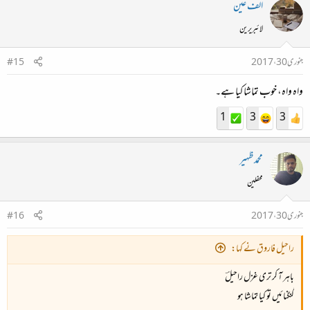
الف عین
لائبریرین
جنوری 30، 2017
#15
واہ واہ، خوب تماشا کیا ہے۔
1
3
3
محمدظہیر
محفلین
جنوری 30، 2017
#16
راحیل فاروق نے کہا:
باہر آ کر تری غزل راحیلؔ
گنگنائیں تو کیا تماشا ہو