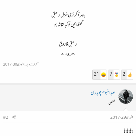
باہر آ کر تری غزل راحیلؔ
گنگنائیں تو کیا تماشا ہو
راحیلؔ فاروق
۳۰ جنوری ۲۰۱۷ء
آخری تدوین:
جنوری 30، 2017
21
7
2
عبدالقیوم چوہدری
محفلین
جنوری 29، 2017
#2
ہاہاہاہاہاہا