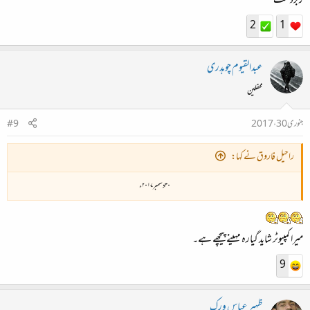
زبردست
2
1
عبدالقیوم چوہدری
محفلین
جنوری 30، 2017
#9
راحیل فاروق نے کہا:
۳۰ دسمبر ۲۰۱۷ء
میرا کمپیوٹر شاید گیارہ مہینے پیچھے ہے۔
9
ظہیر عباس ورک