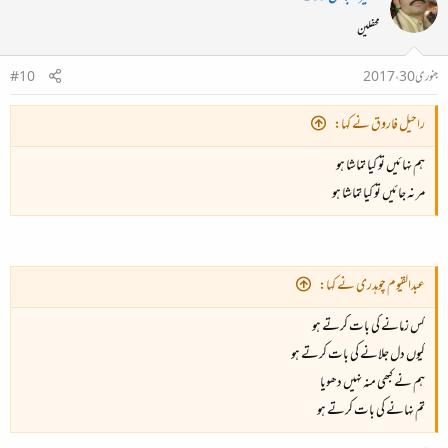
محفلین
جنوری 30، 2017
#10
راحیل فاروق نے کہا:
ہم نہائیں تو کیا تماشا ہو
مر نہ جائیں تو کیا تماشا ہو
عبدالقیوم چوہدری نے کہا:
کس زمانے کی بات کرتے ہو
کیوں دل جلانے کی بات کرتے ہو
ہم نے کبھی منہ نہیں دھویا
تم نہانے کی بات کرتے ہو