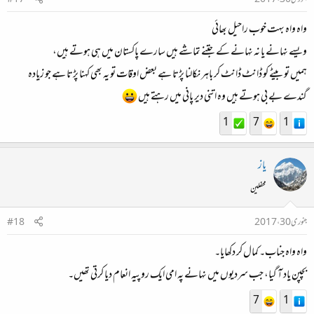
جنوری 30، 2017
#17
واہ واہ بہت خوب راحیل بھائی
ویسے نہانے یا نہ نہانے کے جتنے تماشے ہیں سارے پاکستان میں ہی ہوتے ہیں،
ہمیں تو بیٹے کو ڈانٹ ڈانٹ کر باہر نکالنا پڑتا ہے بعض اوقات تو یہ بھی کہنا پڑتا ہے جو زیادہ
گندے بے بی ہوتے ہیں وہ اتنی دیر پانی میں رہتے ہیں
1
7
1
یاز
محفلین
جنوری 30، 2017
#18
واہ واہ جناب۔ کمال کر دکھایا۔
بچپن یاد آ گیا، جب سردیوں میں نہانے پہ امی ایک روپیہ انعام دیا کرتی تھیں۔
7
1