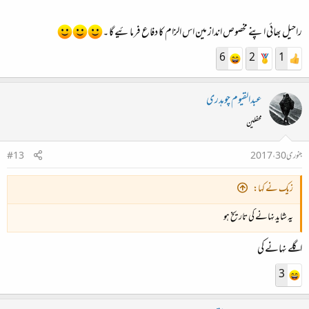
راحیل بھائی اپنے مخصوص انداز مین اس الزام کا دفاع فرمائیے گا ۔
6
2
1
عبدالقیوم چوہدری
محفلین
جنوری 30، 2017
#13
زیک نے کہا:
یہ شاید نہانے کی تاریخ ہو
اگلے نہانے کی
3