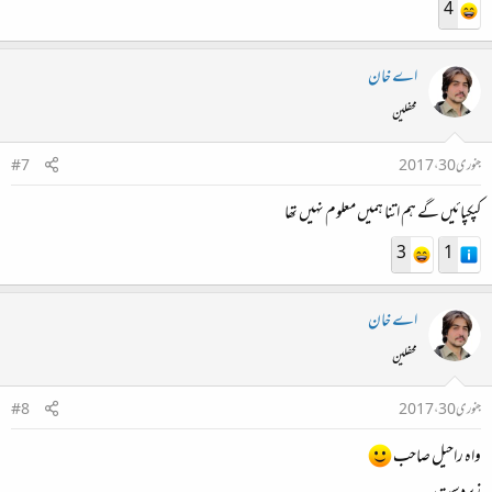
4
اے خان
محفلین
جنوری 30، 2017
#7
کپکپائیں گے ہم اتنا ہمیں معلوم نہیں تھا
3
1
اے خان
محفلین
جنوری 30، 2017
#8
واہ راحیل صاحب