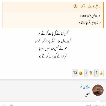
راحیل فاروق نے کہا:
ہم نہائیں تو کیا تماشا ہو
مر نہ جائیں تو کیا تماشا ہو
کس زمانے کی بات کرتے ہو
کیوں دل جلانے کی بات کرتے ہو
ہم نے کبھی منہ نہیں دھویا
تم نہانے کی بات کرتے ہو
13
2
1
مژگان نم
محفلین