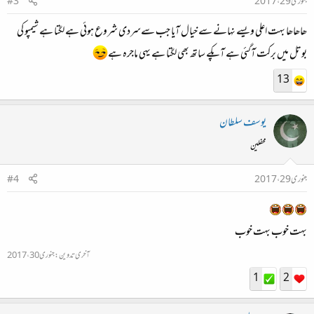
جنوری 29، 2017
#3
ھاھاھا بہت اعلی ویسے نہانے سے خیال آیا جب سےسردی شروع ہوئی ہے لگتا ہے شیمپو کی
بوتل میں برکت آگئی ہے آپکے ساتھ بھی لگتا ہے یہی ماجرہ ہے
13
یوسف سلطان
محفلین
جنوری 29، 2017
#4
بہت خوب بہت خوب
آخری تدوین:
جنوری 30، 2017
1
2