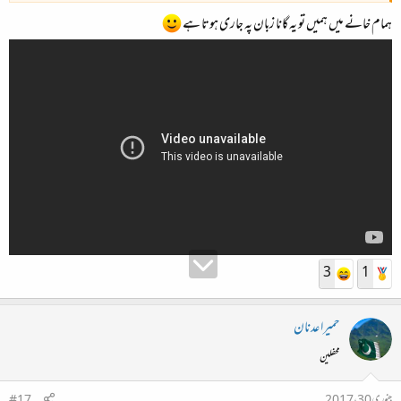
ہمام خانے میں ہمیں تو یہ گانا زبان پہ جاری ہوتا ہے
3
1
حمیرا عدنان
محفلین