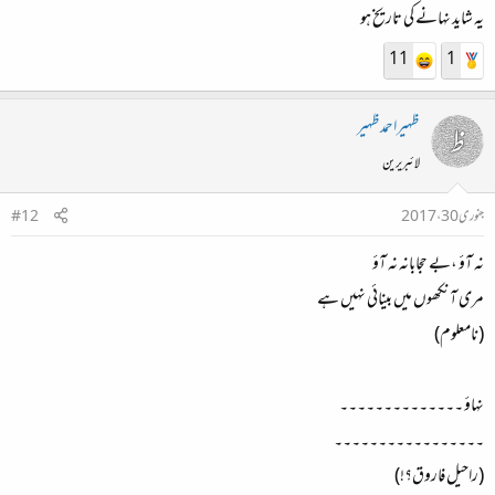
یہ شاید نہانے کی تاریخ ہو
11
1
ظہیراحمدظہیر
لائبریرین
جنوری 30، 2017
#12
نہ آؤ ،بے حجابانہ نہ آؤ
مری آنکھوں میں بینائی نہیں ہے
(نامعلوم)
نہاؤ ۔۔۔۔۔۔۔۔۔۔۔۔۔۔
۔۔۔۔۔۔۔۔۔۔۔۔۔۔۔۔۔
(راحیل فاروق؟!)