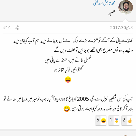
محمد تابش صدیقی
محفلین
جنوری 30، 2017
#14
ٹھنڈے پانی کے آگے تو "بڑے بڑے لوگ" بےبس ہو جاتے ہیں. ہم آپ کیا چیز ہیں.
ویسے یہ دونوں مصرع بھی اکٹھے ہو جائیں تو لطف دیں گے
غسل خانے میں، ٹھنڈے پانی میں
گنگنائیں تو کیا تماشا ہو
آپ کی اس نمکین غزل سے مجھے 2005 کا باغ کا دورہ یاد آ گیا. جب نومبر میں دریا میں نہائے تو
باہر آ کر کافی دیر تک بلاوجہ کپکپاہٹ ہوتی رہی.
5
1
2