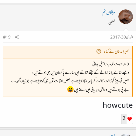
مژگان نم
محفلین
جنوری 30، 2017
#19
حمیرا عدنان نے کہا:
واہ واہ بہت خوب راحیل بھائی
ویسے نہانے یا نہ نہانے کے جتنے تماشے ہیں سارے پاکستان میں ہی ہوتے ہیں،
ہمیں تو بیٹے کو ڈانٹ ڈانٹ کر باہر نکالنا پڑتا ہے بعض اوقات تو یہ بھی کہنا پڑتا ہے جو زیادہ گندے
بے بی ہوتے ہیں وہ اتنی دیر پانی میں رہتے ہیں
how cute
2