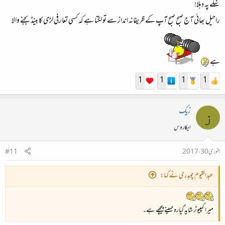
نہلے پہ دہلا!
راحیل بھائی آج صبح صبح آپ کے ظریفانہ انداز سے تو لگتا ہے کہ کسی تعارفی لڑی کا بینڈ بجنے والا
ہے
1
1
1
1
زیک
ز
ایکاروس
جنوری 30، 2017
#11
عبدالقیوم چوہدری نے کہا:
میرا کمپیوٹر شاید گیارہ مہینے پیچھے ہے۔