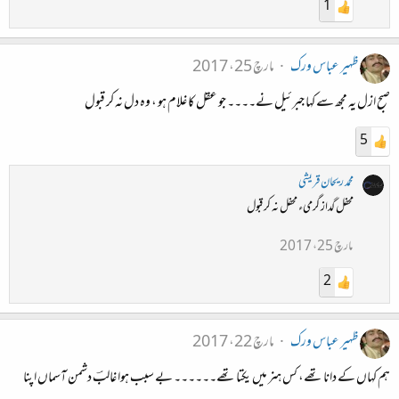
1
ظہیر عباس ورک
مارچ 25، 2017
صبح ازل یہ مجھ سے کہا جبرئیل نے۔۔۔۔ جو عقل کا غلام ہو ، وہ دل نہ کر قبول
5
محمد ریحان قریشی
محفل گداز گرمیء محفل نہ کر قبول
مارچ 25، 2017
2
ظہیر عباس ورک
مارچ 22، 2017
ہم کہاں کے دانا تھے، کس ہنر میں یکتا تھے۔۔۔۔۔۔ بے سبب ہوا غالبؔ دشمن آسماں اپنا