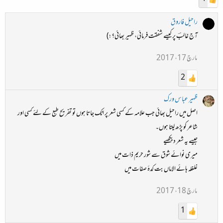
راحیل فاروق
آج غالبؔ پر کیسے شفقت فرمائی، ظہیر بھائی؟ ؛)
مارچ 17، 2017
2
ظہیر عباس ورک
اصل میں راحیل بھائی جب علامہ کے کسی شعر پر اٹک جاتا ہوں تو تفریح طبع کے لئے کسی اور
شاعر کو پڑھ لیتا ہوں۔
جیسے یہ شعر دیکھیے
میری نوائے شوق سے شور حریم ذات میں
غلغلہ ہائے الاماں بت کدۂ صفات میں
مارچ 18، 2017
1