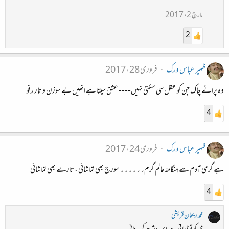
مارچ 2، 2017
2
ظہیر عباس ورک
فروری 28، 2017
وہ پرانے چاک جن کو عقل سی سکتی نہیں---- عشق سیتا ہے انھیں بے سوزن و تار رفو
4
ظہیر عباس ورک
فروری 24، 2017
ہے گرمی آدم سے ہنگامۂ عالم گرم۔۔۔۔۔۔ سورج بھی تماشائی ، تارے بھی تماشائی
4
محمد ریحان قریشی