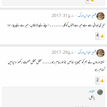
ظہیر عباس ورک
مارچ 31، 2017
تیری خدائی سے ہے میرے جنوں کو گلہ۔۔۔۔۔۔۔ اپنے لیے لامکاں ، میرے لیے چار سو!
4
ظہیر عباس ورک
مارچ 29، 2017
نکتہ وروں نے ہم کو سمجھایا، خاص بنو اور عام رہو۔۔۔۔۔ محفل محفل صحبت رکھو، دنیا میں
گمنام رہو
2
نکتہ ور
بالکل،