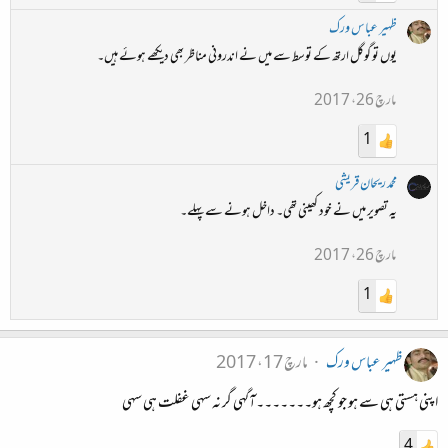
ظہیر عباس ورک
یوں تو گوگل ارتھ کے توسط سے میں نے اندرونی مناظر بھی دیکھے ہوئے ہیں۔
مارچ 26، 2017
1
محمد ریحان قریشی
یہ تصویر میں نے خود کھینی تھی۔ داخل ہونے سے پہلے۔
مارچ 26، 2017
1
ظہیر عباس ورک
مارچ 17، 2017
اپنی ہستی ہی سے ہو جو کچھ ہو۔۔۔۔۔۔۔آگہی گر نہ سہی غفلت ہی سہی
4