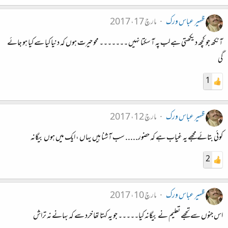
ظہیر عباس ورک
مارچ 17، 2017
آنکھ جو کچھ دیکھتی ہے لب پہ آ سکتا نہیں ۔۔۔۔۔۔۔ محو حیرت ہوں کہ دنیا کیا سے کیا ہو جائے
گی
1
ظہیر عباس ورک
مارچ 12، 2017
کوئی بتائے مجھے یہ غیاب ہے کہ حضور..... سب آشنا ہیں یہاں ، ایک میں ہوں بیگانہ
2
ظہیر عباس ورک
مارچ 10، 2017
اس جنوں سے تجھے تعلیم نے بیگانہ کیا۔۔۔۔۔ جو یہ کہتا تھا خرد سے کہ بہانے نہ تراش