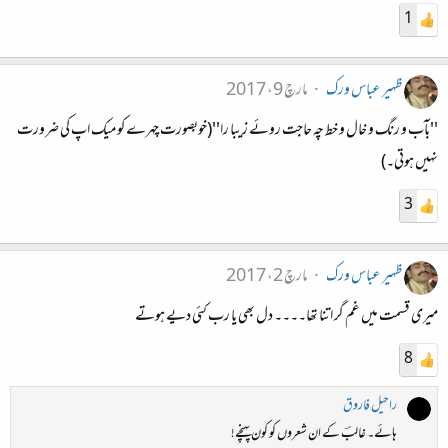
1
ظہیر عباس ورک
مارچ 9، 2017
''بآب و رنگ و خال و خط چہ حاجت روئے زیبا را''(خوبصورت چہرے کو میک اپ کی ضرورت
نہیں ہوتی۔)
3
ظہیر عباس ورک
مارچ 2، 2017
میری قسمت میں غم گر اتنا تھا۔۔۔۔ دل بھی یا رب کئی دیے ہوتے
8
راحیل فاروق
ہائے۔ غالبؔ کے ان شعروں کو کون پہنچے!