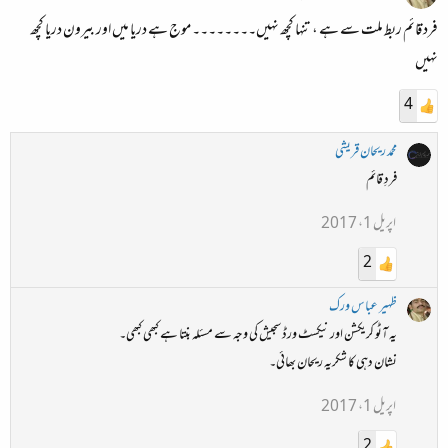
فرد قائم ربط ملت سے ہے ، تنہا کچھ نہیں۔۔۔۔۔۔۔۔ موج ہے دریا میں اور بیرون دریا کچھ
نہیں
4
محمد ریحان قریشی
فردِ قائم
اپریل 1، 2017
2
ظہیر عباس ورک
یہ آٹو کریکشن اور نیکسٹ ورڈ سجیش کی وجہ سے مسئلہ بنتا ہے کبھی کبھی۔
نشان دہی کا شکریہ ریحان بھائی۔
اپریل 1، 2017
2