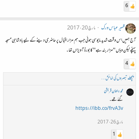
6
ظہیر عباس ورک
مارچ 20، 2017
آج ہمیں اس وقت شدید مایوسی ہوئی جب ہم مزار اقبال پر حاضری دینے کے لیے بادشاہی مسجد
پہنچے لیکن وہاں ''مزار بند ہے'' کا بورڈ آویزاں تھا۔
4
پچھلے تبصروں کی نمائش…
محمد ریحان قریشی
گئے تھے۔
https://ibb.co/frvA3v
مارچ 26، 2017
1