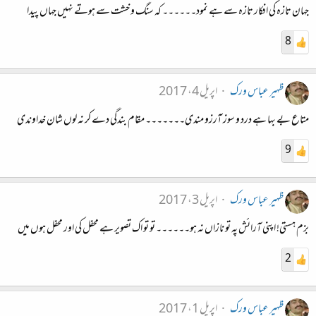
جہان تازہ کی افکار تازہ سے ہے نمود۔۔۔۔۔۔ کہ سنگ و خشت سے ہوتے نہیں جہاں پیدا
8
ظہیر عباس ورک
اپریل 4، 2017
متاع بے بہا ہے درد و سوز آرزو مندی۔۔۔۔۔۔۔ مقام بندگی دے کر نہ لوں شان خداوندی
9
ظہیر عباس ورک
اپریل 3، 2017
بزم ہستی! اپنی آرائش پہ تو نازاں نہ ہو۔۔۔۔۔۔ تو تو اک تصویر ہے محفل کی اور محفل ہوں میں
2
ظہیر عباس ورک
اپریل 1، 2017