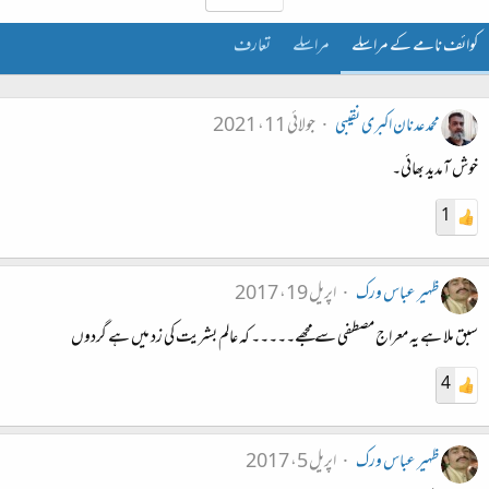
کوائف نامے کے مراسلے
مراسلے
تعارف
محمد عدنان اکبری نقیبی
جولائی 11، 2021
خوش آمدید بھائی۔
1
ظہیر عباس ورک
اپریل 19، 2017
سبق ملا ہے یہ معراج مصطفی سے مجھے۔۔۔۔۔ کہ عالم بشریت کی زد میں ہے گردوں
4
ظہیر عباس ورک
اپریل 5، 2017