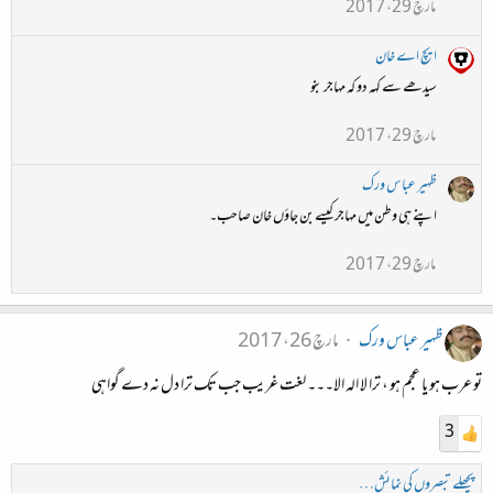
مارچ 29، 2017
ایچ اے خان
سیدھے سے کہہ دو کہ مہاجر بنو
مارچ 29، 2017
ظہیر عباس ورک
اپنے ہی وطن میں مہاجر کیسے بن جاؤں خان صاحب۔
مارچ 29، 2017
ظہیر عباس ورک
مارچ 26، 2017
تو عرب ہو یا عجم ہو ، ترا لا الہ الا۔۔۔ لغت غریب جب تک ترا دل نہ دے گواہی
3
پچھلے تبصروں کی نمائش…