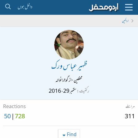
داخل ہوں
اراکین
ظہیر عباس ورک
محفلین
·
از
گوجرانوالہ
رکنیت
ستمبر 29، 2016
مراسلے
Reactions
50
728
311
Find