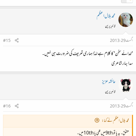
محمد بلال اعظم
لائبریرین
اگست 29، 2013
#15
'خدائے سخن' کا کلام ہے لہٰذا ہماری تعریف کی ضرورت ہی نہیں۔
سدا بہار شاعری
عائشہ عزیز
لائبریرین
اگست 29، 2013
#16
محمد بلال اعظم نے کہا:
متفق۔ یہ یا تو 9th میں تھی یا 10th میں۔