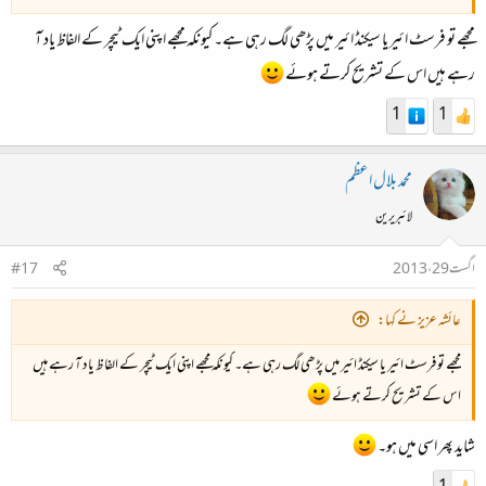
مجھے تو فرسٹ ائیر یا سیکنڈ ائیر میں پڑھی لگ رہی ہے۔ کیونکہ مجھے اپنی ایک ٹیچر کے الفاظ یاد آ
رہے ہیں اس کے تشریح کرتے ہوئے
1
1
محمد بلال اعظم
لائبریرین
اگست 29، 2013
#17
عائشہ عزیز نے کہا:
مجھے تو فرسٹ ائیر یا سیکنڈ ائیر میں پڑھی لگ رہی ہے۔ کیونکہ مجھے اپنی ایک ٹیچر کے الفاظ یاد آ رہے ہیں
اس کے تشریح کرتے ہوئے
شاید پھر اسی میں ہو۔