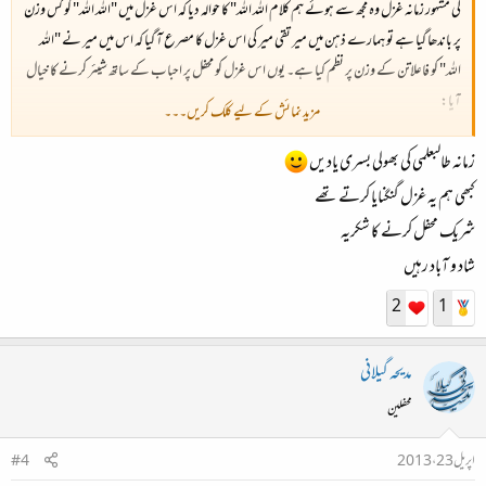
کی مشہور زمانہ غزل وہ مجھ سے ہوئے ہم کلام اللہ اللہ" کا حوالہ دیا کہ اس غزل میں "اللہ اللہ" کو کس وزن
پر باندھا گیا ہے تو ہمارے ذہن میں میر تقی میر کی اس غزل کا مصرع آ گیا کہ اس میں میر نے "اللہ
اللہ" کو فاعلاتن کے وزن پر نظم کیا ہے۔ یوں اس غزل کو محفل پر احباب کے ساتھ شیئر کرنے کا خیال
آیا:​
مزید نمائش کے لیے کلک کریں۔۔۔
میر دریا ہے سنے شعر زبانی اس کی​
زمانہ طالبعلمی کی بھولی بسری یادیں
اللہ اللہ رے طبیعت کی روانی اس کی​
کبھی ہم یہ غزل گنگنایا کرتے تھے
خاطرِ بادیہ سے دیر میں جاوے گی کہیں​
شریک محفل کرنے کا شکریہ
خاک مانند بگولے کے اڑانی اس کی​
شاد و آباد رہیں
2
1
ایک ہے عہد میں اپنے وہ پراگندہ مزاج​
اپنی آنکھوں میں نہ آیا کوئی ثانی اس کی​
مدیحہ گیلانی
مینہ تو بوچھار کا دیکھا ہے برستے تم نے​
محفلین
اسی انداز سے تھی اشک فشانی اس کی​
اپریل 23، 2013
#4