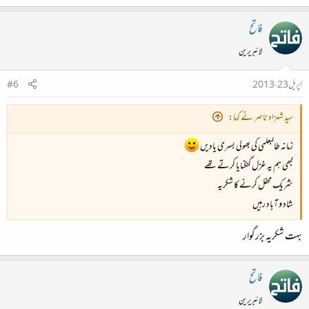
شہر دلّی میں ہے سب پاس نشانی اس کی​
فاتح
میان سے نکلی ہی پڑتی تھی تمھاری تلوار​
لائبریرین
کیا عوض چاہ کا تھا خصمیِ جانی اس کی​
اپریل 23، 2013
#6
آبلے کی سی طرح ٹھیس لگی، پھوٹ بہے​
سید شہزاد ناصر نے کہا:
درد مندی میں گئی ساری جوانی اس کی​
زمانہ طالبعلمی کی بھولی بسری یادیں
اب گئے اس کے جز افسوس نہیں کچھ حاصل​
کبھی ہم یہ غزل گنگنایا کرتے تھے
حیف صد حیف کہ کچھ قدر نہ جانی اس کی​
شریک محفل کرنے کا شکریہ
میر تقی میر​
شاد و آباد رہیں
بہت شکریہ بزرگوار
فاتح
لائبریرین