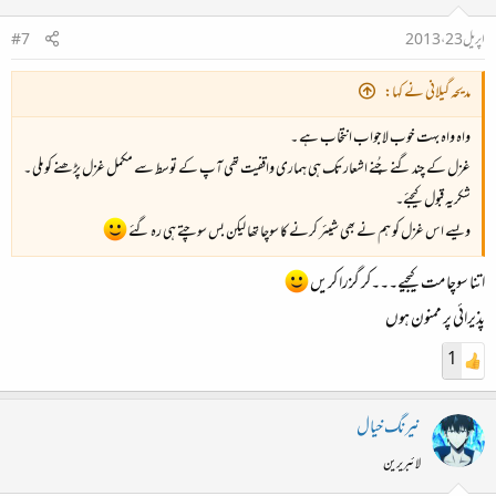
اپریل 23، 2013
#7
مدیحہ گیلانی نے کہا:
واہ واہ بہت خوب لاجواب انتخاب ہے ۔
غزل کے چند گنے چُنے اشعار تک ہی ہماری واقفیت تھی آپ کے توسط سے مکمل غزل پڑھنے کو ملی ۔
شکریہ قبول کیجئے۔
ویسے اس غزل کو ہم نے بھی شیئر کرنے کا سوچا تھا لیکن بس سوچتے ہی رہ گئے
اتنا سوچا مت کیجیے۔۔۔کر گزرا کریں
پذیرائی پر ممنون ہوں
1
نیرنگ خیال
لائبریرین