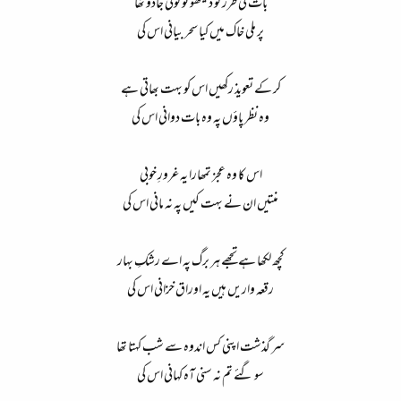
بات کی طرز کو دیکھو تو کوئی جادو تھا​
پر ملی خاک میں کیا سحر بیانی اس کی​
کر کے تعویذ رکھیں اس کو بہت بھاتی ہے​
وہ نظر پاؤں پہ وہ بات دوانی اس کی​
اس کا وہ عجز تمھارا یہ غرورِ خوبی​
منتیں ان نے بہت کیں پہ نہ مانی اس کی​
کچھ لکھا ہے تجھے ہر برگ پہ اے رشکِ بہار​
رقعہ واریں ہیں یہ اوراق خزانی اس کی​
سر گذشت اپنی کس اندوہ سے شب کہتا تھا​
سو گئے تم نہ سنی آہ کہانی اس کی​