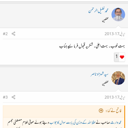
محمد خلیل الرحمٰن
محفلین
اپریل 17، 2013
#2
بہت خوب۔ بہت اعلی۔ شکریہ قبول فرمائیے جناب
1
سید شہزاد ناصر
محفلین
اپریل 17، 2013
#3
فاتح نے کہا:
محمد وارث
صاحب نے
لفظ اللہ کے وزن کی بابت سوال کا جواب
دیتے ہوئے صوفی غلام مصطفیٰ تبسم