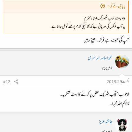
باباجی نے کہا:
واہ بہت خوب شیئرنگ استاد محترم
یہ آپ لوگوں کی مہربانی ہے کہ کلاسیکی کلام پڑھنے کو مل جاتا ہے
آپ کی محبت ہے فراز۔ جیتے رہیں
محمد اسامہ سَرسَری
لائبریرین
اگست 29، 2013
#12
لاجواب انتخاب شریک محفل پر کرنے کا بہت شکریہ۔
جزاکم اللہ خیرا۔
عائشہ عزیز
لائبریرین