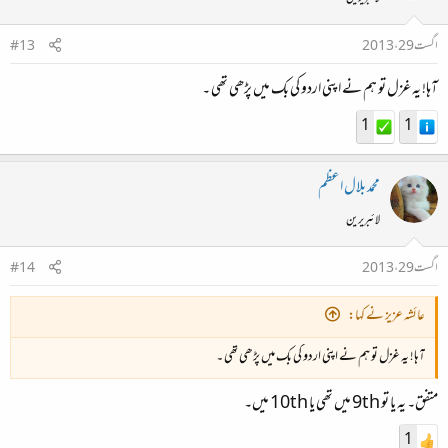
اگست 29، 2013
#13
آہا! یہ غزل تو ہم نے اپنی اردو کی بک میں پڑھی تھی ۔
1
1
محمد بلال اعظم
لائبریرین
اگست 29، 2013
#14
عائشہ عزیز نے کہا:
آہا! یہ غزل تو ہم نے اپنی اردو کی بک میں پڑھی تھی ۔
متفق۔ یہ یا تو 9th میں تھی یا 10th میں۔
1