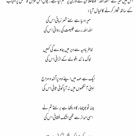
اس میں میر نے "اللہ اللہ" کو فاعلاتن کے وزن پر نظم کیا ہے۔ یوں اس غزل کو محفل پر احباب
کے ساتھ شیئر کرنے کا خیال آیا:​
میر دریا ہے سنے شعر زبانی اس کی​
اللہ اللہ رے طبیعت کی روانی اس کی​
خاطرِ بادیہ سے دیر میں جاوے گی کہیں​
خاک مانند بگولے کے اڑانی اس کی​
ایک ہے عہد میں اپنے وہ پراگندہ مزاج​
اپنی آنکھوں میں نہ آیا کوئی ثانی اس کی​
مینہ تو بوچھار کا دیکھا ہے برستے تم نے​
اسی انداز سے تھی اشک فشانی اس کی​