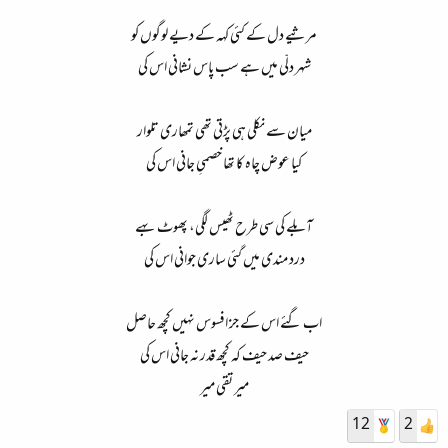
مرثیے دل کے کئی کہہ کے دیے لوگوں کو​
شہر دلّی میں ہے سب پاس نشانی اس کی​
میان سے نکلی ہی پڑتی تھی تمھاری تلوار​
کیا عوض چاہ کا تھا خصمیِ جانی اس کی​
آبلے کی سی طرح ٹھیس لگی، پھوٹ بہے​
درد مندی میں گئی ساری جوانی اس کی​
اب گئے اس کے جز افسوس نہیں کچھ حاصل​
حیف صد حیف کہ کچھ قدر نہ جانی اس کی​
میر تقی میر​
12
2