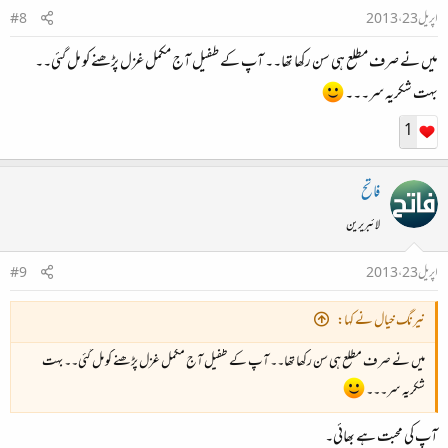
اپریل 23، 2013
#8
میں نے صرف مطلع ہی سن رکھا تھا۔۔ آپ کے طفیل آج مکمل غزل پڑھنے کو مل گئی۔۔
بہت شکریہ سر۔۔۔
1
فاتح
لائبریرین
اپریل 23، 2013
#9
نیرنگ خیال نے کہا:
میں نے صرف مطلع ہی سن رکھا تھا۔۔ آپ کے طفیل آج مکمل غزل پڑھنے کو مل گئی۔۔ بہت
شکریہ سر۔۔۔
آپ کی محبت ہے بھائی۔