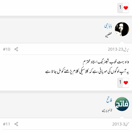
1
باباجی
محفلین
اپریل 23، 2013
#10
واہ بہت خوب شیئرنگ استاد محترم
یہ آپ لوگوں کی مہربانی ہے کہ کلاسیکی کلام پڑھنے کو مل جاتا ہے
1
فاتح
لائبریرین
مئی 3، 2013
#11